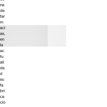
na
de
far
m
aci
as,
en
la
ac
tu
ali
da
d
su
fa
bri
ca
ció