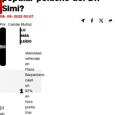
Futuro 360
Simi?
Opinión
08- 09- 2022 00:07
Por
Camila Muñoz
LO
MÁS
LEÍDO
Velocidad
vehicular
en
Plaza
Baquedano
cayó
un
67%
en
hora
punta
[d
tras
sh