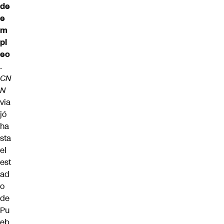
de
e
m
pl
eo
.
CN
N
via
jó
ha
sta
el
est
ad
o
de
Pu
eb