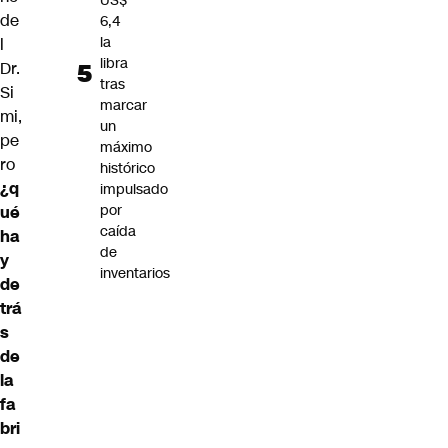
US$
de
6,4
la
l
libra
Dr.
tras
Si
marcar
mi,
un
pe
máximo
ro
histórico
¿q
impulsado
por
ué
caída
ha
de
y
inventarios
de
trá
s
de
la
fa
bri