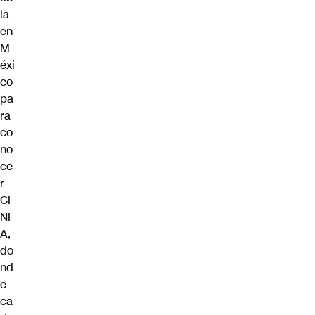
la
en
M
éxi
co
pa
ra
co
no
ce
r
CI
NI
A,
do
nd
e
ca