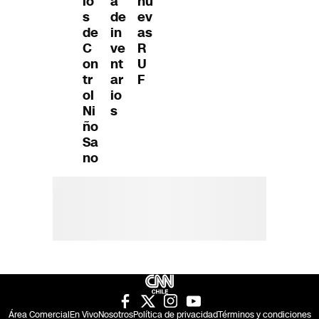
io
a
nu
s
de
ev
de
in
as
C
ve
R
on
nt
U
tr
ar
F
ol
io
Ni
s
ño
Sa
no
Área Comercial
En Vivo
Nosotros
Política de privacidad
Términos y condiciones