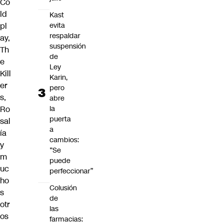
Co
ld
Kast
pl
evita
respaldar
ay,
suspensión
Th
de
e
Ley
Kill
Karin,
er
pero
s,
abre
Ro
la
puerta
sal
a
ía
cambios:
y
“Se
m
puede
uc
perfeccionar”
ho
Colusión
s
de
otr
las
os
farmacias: