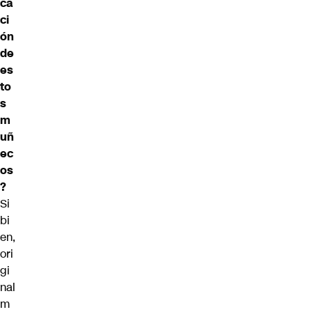
ca
ci
ón
de
es
to
s
m
uñ
ec
os
?
Si
bi
en,
ori
gi
nal
m