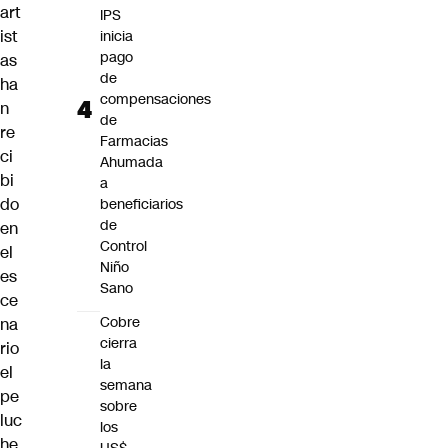
art
IPS
ist
inicia
pago
as
de
ha
compensaciones
n
de
re
Farmacias
ci
Ahumada
bi
a
do
beneficiarios
de
en
Control
el
Niño
es
Sano
ce
Cobre
na
cierra
rio
la
el
semana
pe
sobre
luc
los
he