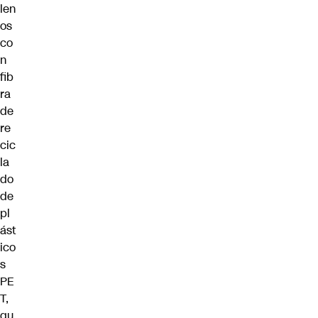
len
os
co
n
fib
ra
de
re
cic
la
do
de
pl
ást
ico
s
PE
T,
qu