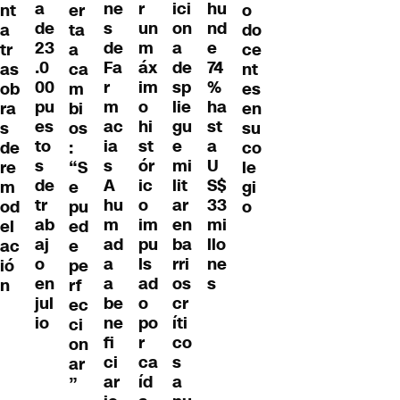
ne
r
ici
a
hu
nt
o
er
s
un
on
de
nd
a
do
ta
de
m
a
23
e
tr
ce
a
Fa
áx
de
.0
74
as
nt
ca
r
im
sp
00
%
ob
es
m
m
o
lie
pu
ha
ra
en
bi
ac
hi
gu
es
st
s
su
os
ia
st
e
to
a
de
co
:
s
ór
mi
s
U
re
le
“S
A
ic
lit
de
S$
m
gi
e
hu
o
ar
tr
33
od
o
pu
m
im
en
ab
mi
el
ed
ad
pu
ba
aj
llo
ac
e
a
ls
rri
o
ne
ió
pe
a
ad
os
en
s
n
rf
be
o
cr
jul
ec
ne
po
íti
io
ci
fi
r
co
on
ci
ca
s
ar
ar
íd
a
”