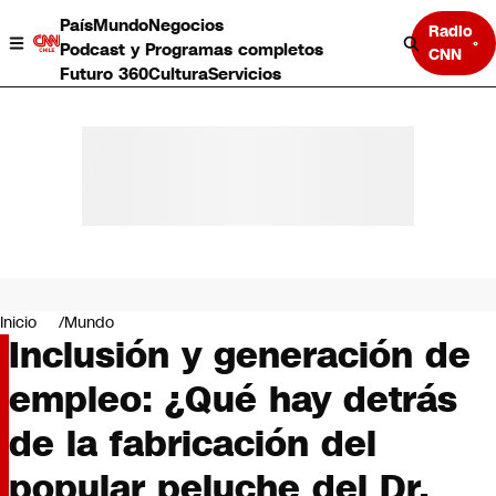
País
Mundo
Negocios
Radio
Podcast y Programas completos
CNN
Futuro 360
Cultura
Servicios
País
Mundo
Negocios
Inicio
Mundo
Inclusión y generación de
Deportes
Programas completos
empleo: ¿Qué hay detrás
Cultura
Servicios
de la fabricación del
Bits
CNN Data
popular peluche del Dr.
CNN tiempo