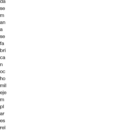
da
se
m
an
a
se
fa
bri
ca
n
oc
ho
mil
eje
m
pl
ar
es
rel