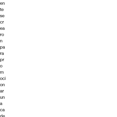
en
te
se
cr
ea
ro
n
pa
ra
pr
o
m
oci
on
ar
un
a
ca
de