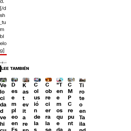
d.
[/d
sh
_tu
m
bl
elo
g]
LEE TAMBIÉN
C
C
"T
D
C
Ve
Ti
K
ol
ob
en
es
M
lo
ro
as
us
re
e
e
P
ci
te
t
ió
ci
m
m
C
da
o
ev
n
er
os
pl
re
d
en
it
de
ra
qu
eo
pu
ve
Ta
a
la
la
e
en
nt
hi
ila
re
s
se
da
Es
a
cu
nd
sp