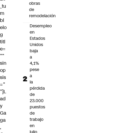
obras
_tu
de
m
remodelación
bl
Desempleo
elo
en
g
Estados
titl
Unidos
e=
baja
””
a
sin
4,1%
pese
op
a
sis
la
=”
pérdida
”]L
de
ad
23.000
y
puestos
Ga
de
trabajo
ga
en
,
julio