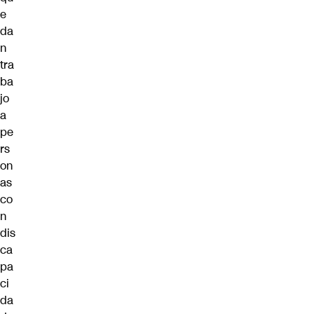
e
da
n
tra
ba
jo
a
pe
rs
on
as
co
n
dis
ca
pa
ci
da