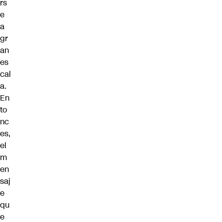
rs
e
a
gr
an
es
cal
a.
En
to
nc
es,
el
m
en
saj
e
qu
e