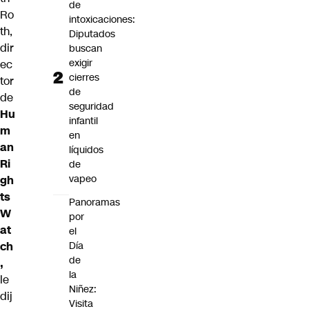
de
Ro
intoxicaciones:
th,
Diputados
dir
buscan
exigir
ec
cierres
tor
de
de
seguridad
Hu
infantil
m
en
an
líquidos
Ri
de
vapeo
gh
ts
Panoramas
W
por
at
el
Día
ch
de
,
la
le
Niñez:
dij
Visita