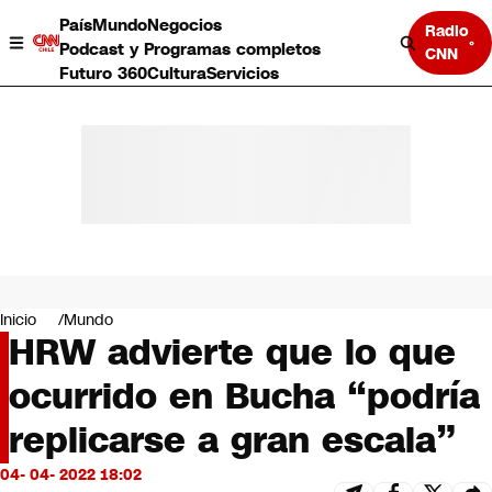
País
Mundo
Negocios
Radio
Podcast y Programas completos
CNN
Futuro 360
Cultura
Servicios
País
Mundo
Negocios
Inicio
Mundo
HRW advierte que lo que
Deportes
Programas completos
ocurrido en Bucha “podría
Cultura
Servicios
replicarse a gran escala”
Bits
CNN Data
04- 04- 2022 18:02
CNN tiempo