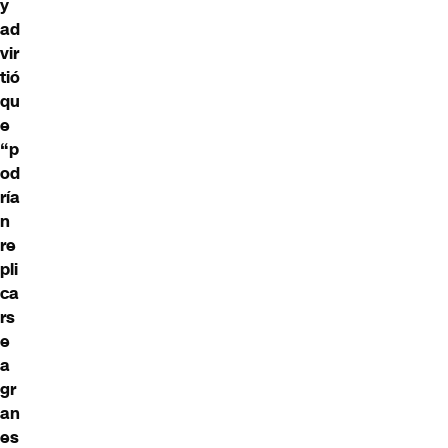
y
ad
vir
tió
qu
e
“p
od
ría
n
re
pli
ca
rs
e
a
gr
an
es