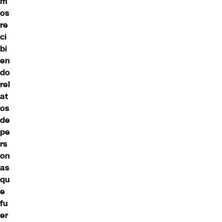
m
os
re
ci
bi
en
do
rel
at
os
de
pe
rs
on
as
qu
e
fu
er