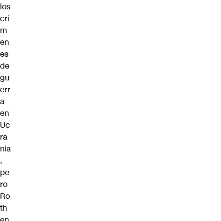
los
crí
m
en
es
de
gu
err
a
en
Uc
ra
nia
,
pe
ro
Ro
th
en