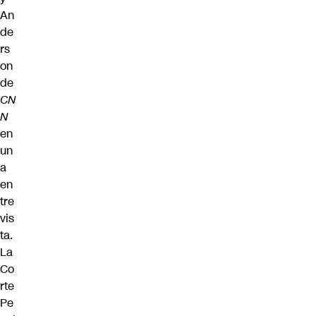
An
de
rs
on
de
CN
N
en
un
a
en
tre
vis
ta.
La
Co
rte
Pe