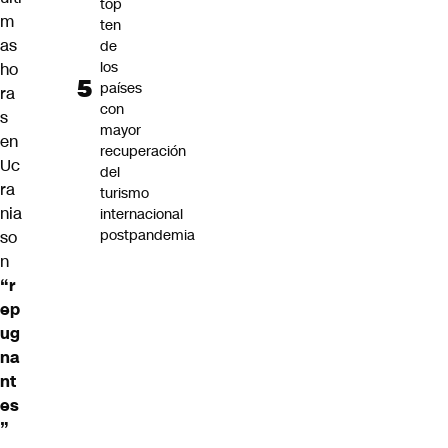
top
m
ten
as
de
los
ho
países
ra
con
s
mayor
en
recuperación
Uc
del
ra
turismo
nia
internacional
postpandemia
so
n
“r
ep
ug
na
nt
es
”