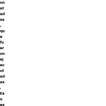
on
at
ad
as
,
qu
e
fu
er
on
ej
ec
ut
ad
as
.
Es
o
es