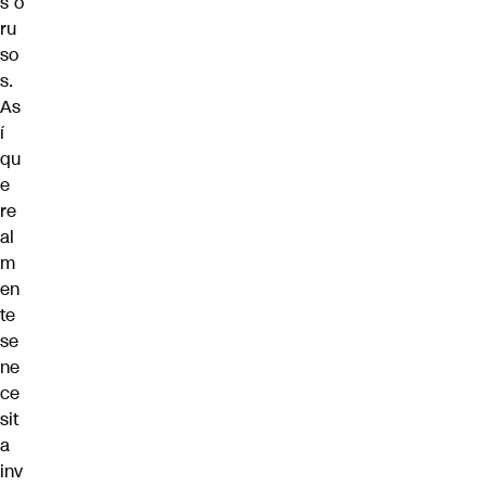
s o
ru
so
s.
As
í
qu
e
re
al
m
en
te
se
ne
ce
sit
a
inv