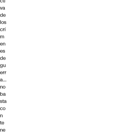
cti
va
de
los
crí
m
en
es
de
gu
err
a…
no
ba
sta
co
n
te
ne