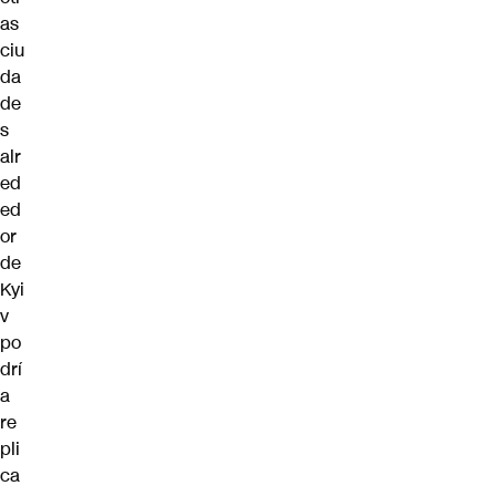
as
ciu
da
de
s
alr
ed
ed
or
de
Kyi
v
po
drí
a
re
pli
ca