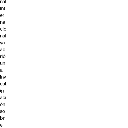
nal
Int
er
na
cio
nal
ya
ab
rió
un
a
inv
est
ig
aci
ón
so
br
e