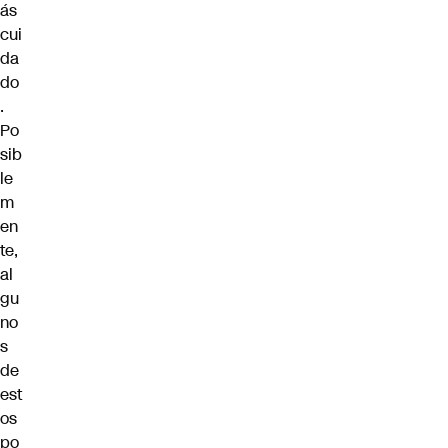
ás
cui
da
do
.
Po
sib
le
m
en
te,
al
gu
no
s
de
est
os
po