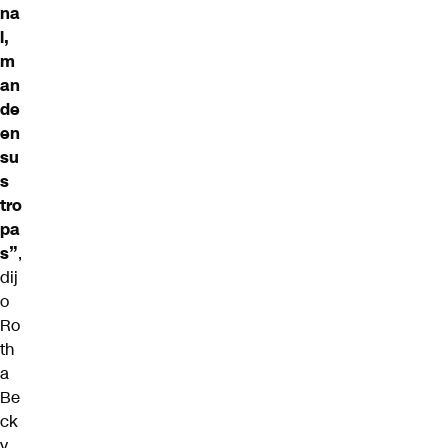
na
l,
m
an
de
en
su
s
tro
pa
s”
,
dij
o
Ro
th
a
Be
ck
y