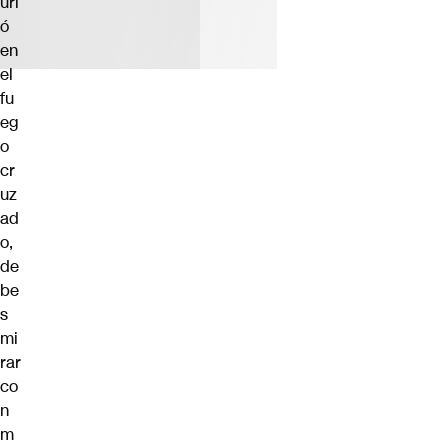
uri
ó
en
el
fu
eg
o
cr
uz
ad
o,
de
be
s
mi
rar
co
n
m