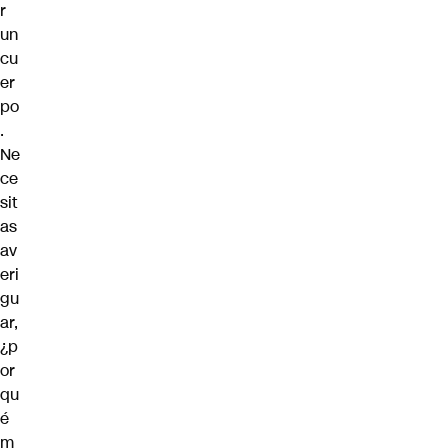
r
un
cu
er
po
.
Ne
ce
sit
as
av
eri
gu
ar,
¿p
or
qu
é
m