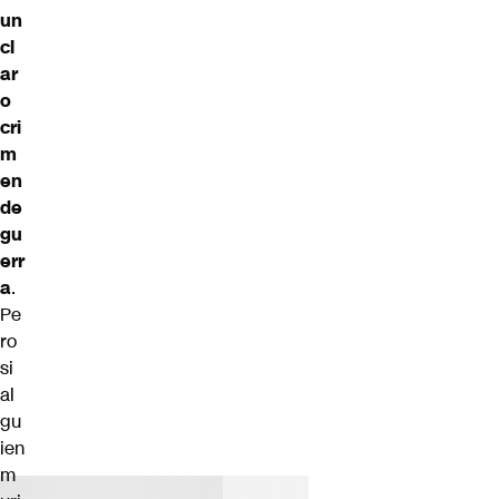
un
cl
ar
o
cri
m
en
de
gu
err
a
.
Pe
ro
si
al
gu
ien
m