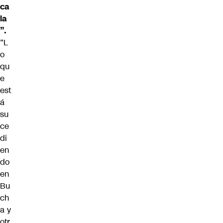
ca
la
”.
“L
o
qu
e
est
á
su
ce
di
en
do
en
Bu
ch
a y
otr