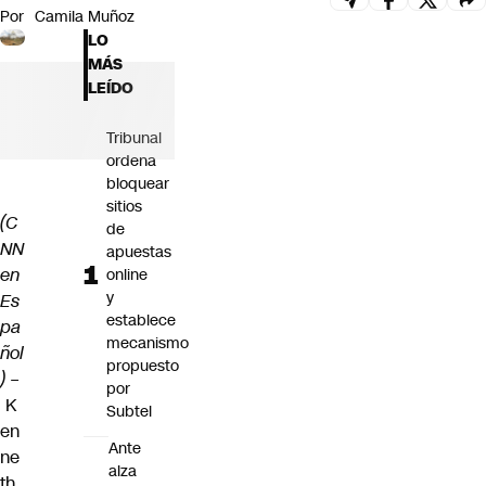
Por
Camila Muñoz
Futuro 360
LO
Opinión
MÁS
LEÍDO
Tribunal
ordena
bloquear
sitios
(C
de
NN
apuestas
en
online
y
Es
establece
pa
mecanismo
ñol
propuesto
) –
por
K
Subtel
en
Ante
ne
alza
th