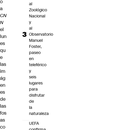
o
al
a
Zoológico
CN
Nacional
y
N
al
el
Observatorio
lun
Manuel
es
Foster,
qu
paseo
e
en
las
teleférico
y
im
seis
ág
lugares
en
para
es
disfrutar
de
de
las
la
fos
naturaleza
as
UEFA
co
confirma