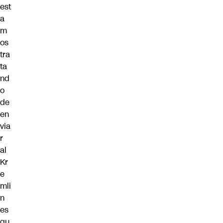
est
a
m
os
tra
ta
nd
o
de
en
via
r
al
Kr
e
mli
n
es
qu