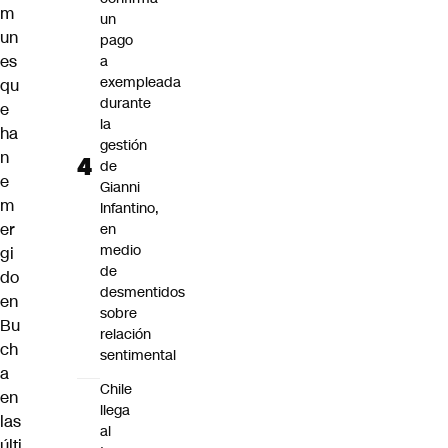
m
un
un
pago
es
a
exempleada
qu
durante
e
la
ha
gestión
n
de
e
Gianni
m
Infantino,
er
en
medio
gi
de
do
desmentidos
en
sobre
Bu
relación
ch
sentimental
a
Chile
en
llega
las
al
últi