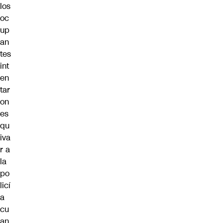
los
oc
up
an
tes
int
en
tar
on
es
qu
iva
r a
la
po
licí
a
cu
an