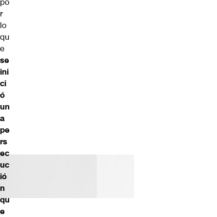
po
r
lo
qu
e
se
ini
ci
ó
un
a
pe
rs
ec
uc
ió
n
qu
e