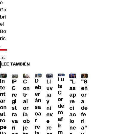
e
Ga
bri
el
Bo
ric
.
LEE TAMBIÉN
Lu
D
In
IP
C
Ll
"L
"S
is
eb
te
C
on
uv
as
eñ
C
er
nt
re
tr
ia
ap
or
or
án
ar
gi
al
y
re
a
de
sa
on
st
or
ni
ci
de
ro
ca
at
ra
ía
ev
ac
fe
af
r
ro
va
ob
e
io
ri
ir
re
pe
ri
je
re
ne
a"
m
ja
lla