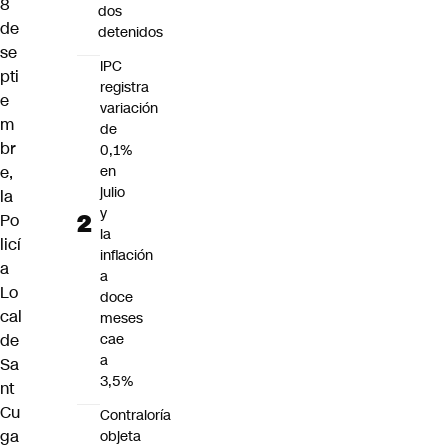
8
dos
de
detenidos
se
IPC
pti
registra
e
variación
m
de
br
0,1%
e,
en
julio
la
y
Po
la
licí
inflación
a
a
Lo
doce
cal
meses
de
cae
a
Sa
3,5%
nt
Cu
Contraloría
ga
objeta