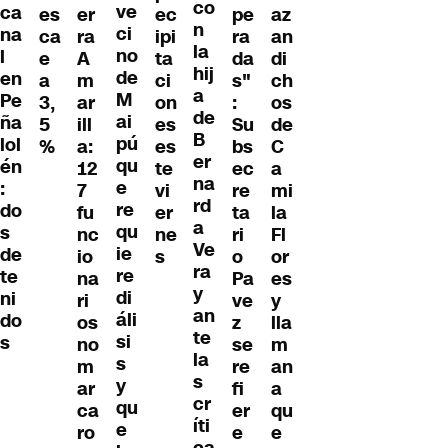
co
ve
ca
es
er
ec
pe
az
n
ci
na
ca
ra
ipi
ra
an
la
no
l
e
A
ta
da
di
hij
de
en
a
m
ci
s"
ch
a
M
Pe
3,
ar
on
:
os
de
ai
ña
5
ill
es
Su
de
B
pú
lol
%
a:
es
bs
C
er
qu
én
12
te
ec
a
na
e
:
7
vi
re
mi
rd
re
do
fu
er
ta
la
a
qu
s
nc
ne
ri
Fl
Ve
ie
de
io
s
o
or
ra
re
te
na
Pa
es
y
di
ni
ri
ve
y
an
áli
do
os
z
lla
te
si
s
no
se
m
la
s
m
re
an
s
y
ar
fi
a
cr
qu
ca
er
qu
íti
e
ro
e
e
ca