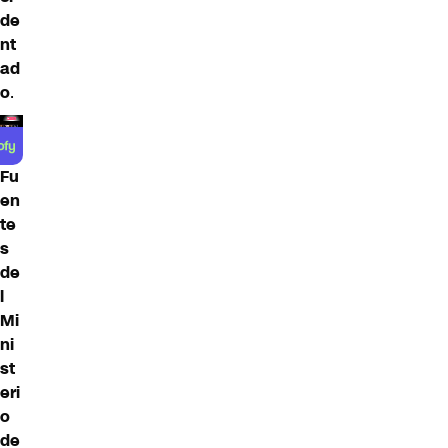
de
nt
ad
o
.
Fu
en
te
s
de
l
Mi
ni
st
eri
o
de