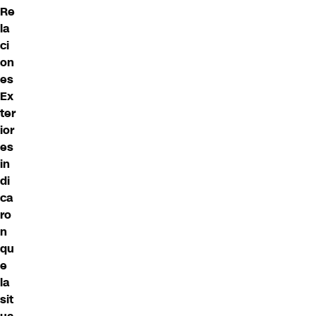
Re
la
ci
on
es
Ex
ter
ior
es
in
di
ca
ro
n
qu
e
la
sit