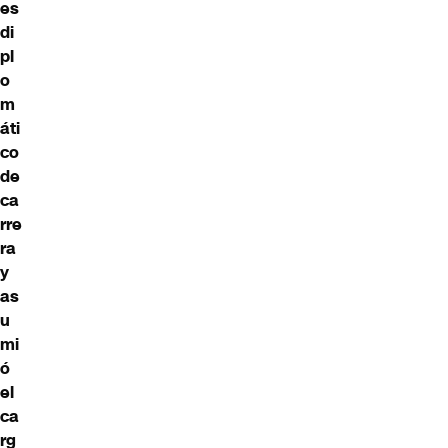
es
di
pl
o
m
áti
co
de
ca
rre
ra
y
as
u
mi
ó
el
ca
rg