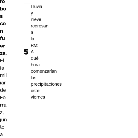
ro
Lluvia
bo
y
s
nieve
co
regresan
n
a
fu
la
er
RM:
A
za
.
qué
El
hora
fa
comenzarían
mil
las
iar
precipitaciones
de
este
Fe
viernes
rra
z,
jun
to
a