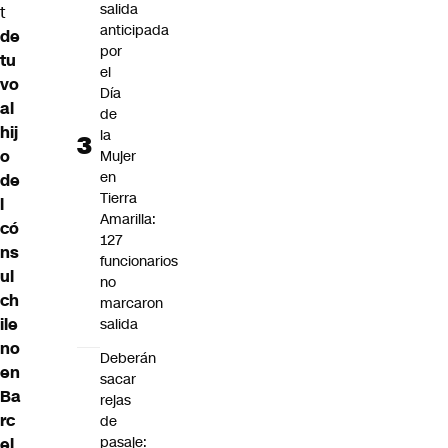
salida
t
anticipada
de
por
tu
el
vo
Día
al
de
hij
la
o
Mujer
en
de
Tierra
l
Amarilla:
có
127
ns
funcionarios
ul
no
ch
marcaron
ile
salida
no
Deberán
en
sacar
Ba
rejas
rc
de
pasaje:
el