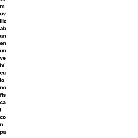
m
ov
iliz
ab
an
en
un
ve
hí
cu
lo
no
fis
ca
l
co
n
pa