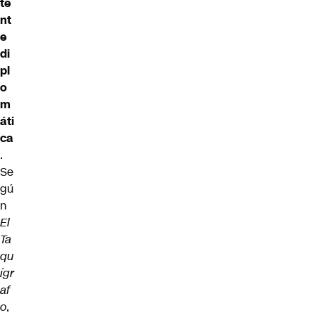
te
nt
e
di
pl
o
m
áti
ca
.
Se
gú
n
El
Ta
qu
ígr
af
o
,