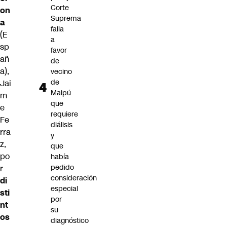
Corte
on
Suprema
a
falla
(E
a
sp
favor
añ
de
a),
vecino
de
Jai
Maipú
m
que
e
requiere
Fe
diálisis
rra
y
z,
que
po
había
pedido
r
consideración
di
especial
sti
por
nt
su
os
diagnóstico