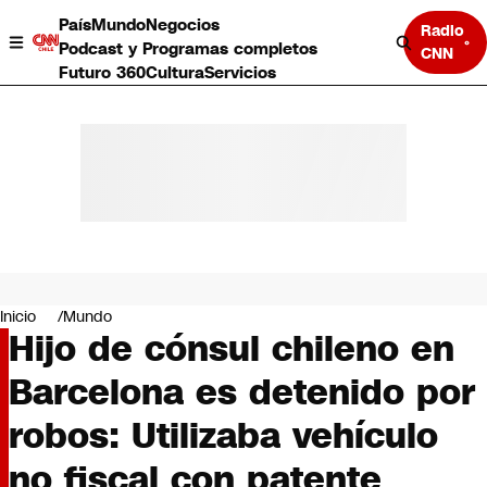
País
Mundo
Negocios
Radio
Podcast y Programas completos
CNN
Futuro 360
Cultura
Servicios
País
Mundo
Negocios
Inicio
Mundo
Hijo de cónsul chileno en
Deportes
Programas completos
Barcelona es detenido por
Cultura
Servicios
robos: Utilizaba vehículo
Bits
CNN Data
no fiscal con patente
CNN tiempo