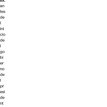
22
,
an
tes
de
l
ini
cio
de
l
go
bi
er
no
de
l
pr
esi
de
nt