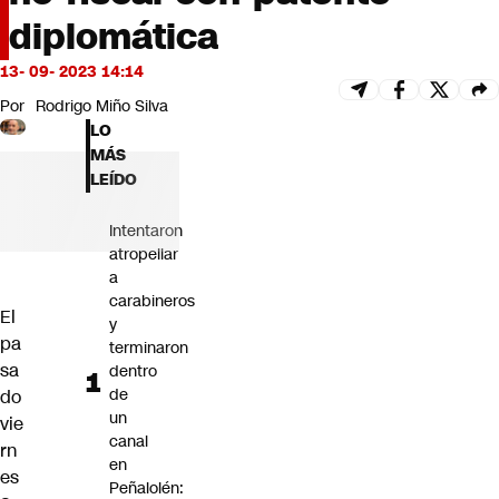
Futuro 360
diplomática
Opinión
13- 09- 2023 14:14
Por
Rodrigo Miño Silva
LO
MÁS
LEÍDO
Intentaron
atropellar
a
carabineros
El
y
pa
terminaron
sa
dentro
de
do
un
vie
canal
rn
en
es
Peñalolén: