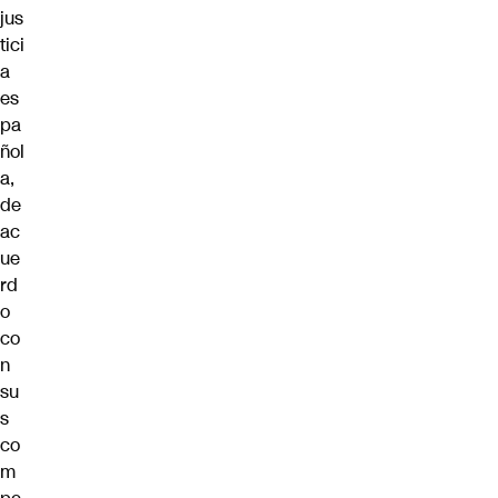
jus
tici
a
es
pa
ñol
a,
de
ac
ue
rd
o
co
n
su
s
co
m