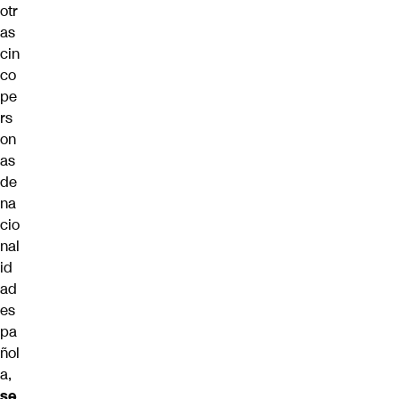
otr
as
cin
co
pe
rs
on
as
de
na
cio
nal
id
ad
es
pa
ñol
a,
se