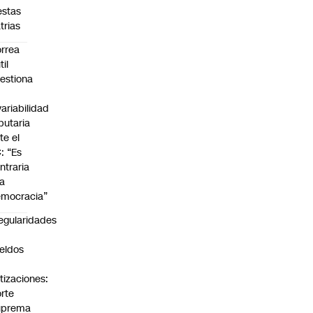
estas
trias
rrea
til
estiona
variabilidad
ibutaria
te el
: “Es
ntraria
la
mocracia”
regularidades
n
eldos
tizaciones:
rte
uprema