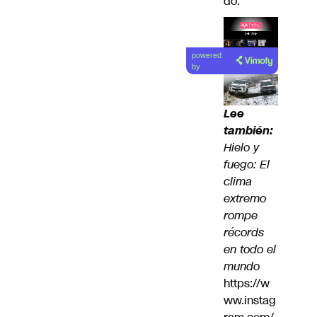
do.
Lea el
powered
artículo
by
Lee
también:
Hielo y
fuego: El
clima
extremo
rompe
récords
en todo el
mundo
https://w
ww.instag