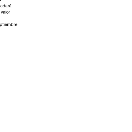
uedará
 valor
n
ptiembre