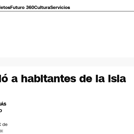
letos
Futuro 360
Cultura
Servicios
 a habitantes de la isla
MÁS
O
C de
io: