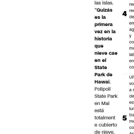
las islas.
re
“
Quizás
re
es la
d
e
primera
ag
vez en la
y
historia
co
que
mu
nieve cae
la
en el
en
State
co
Park de
U
Hawai
.
vo
Polipoli
a 
State Park
d
es
en Mai
lu
está
tr
totalment
m
e cubierto
co
de nieve.
As