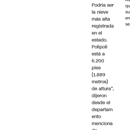
Podría ser
q
la nieve
su
e
más alta
se
registrada
en el
estado.
Polipoli
está a
6.200
pies
(1.889
metros)
de altura”,
dijeron
desde el
departam
ento
menciona