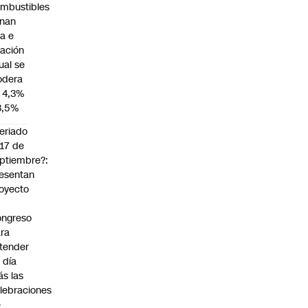
mbustibles
enan
za e
flación
ual se
dera
 4,3%
3,5%
eriado
 17 de
ptiembre?:
esentan
oyecto
ngreso
ra
tender
 día
s las
lebraciones
e