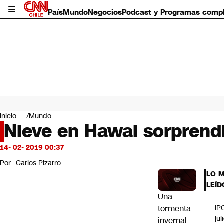
País
Mundo
Negocios
Podcast y Programas comp
País
Mundo
Inicio
Mundo
Negocios
Nieve en Hawai sorprendió
Deportes
Programas completos
14- 02- 2019 00:37
Cultura
Por
Carlos Pizarro
Servicios
LO 
Bits
LEÍD
CNN Data
Una
CNN tiempo
tormenta
IP
Futuro 360
jul
invernal
Opinión