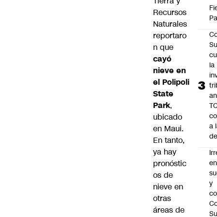
Tierra y
Fi
Recursos
Pa
Naturales
Co
reportaro
Su
n que
cu
cayó
la
nieve en
in
el Polipoli
tr
State
an
Park
,
TC
co
ubicado
a 
en Maui.
de
En tanto,
ya hay
Ir
pronóstic
e
su
os de
y
nieve en
co
otras
Co
áreas de
S