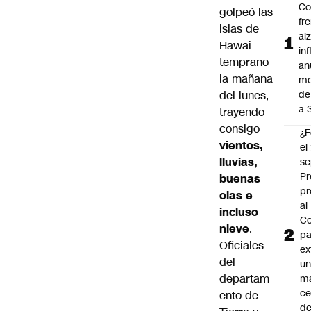
Co
golpeó las
fr
islas de
al
Hawai
in
temprano
an
la mañana
mo
del lunes,
de
a 
trayendo
consigo
¿F
vientos,
el
lluvias,
se
Pr
buenas
pr
olas e
al
incluso
Co
nieve
.
pa
Oficiales
ex
del
un
departam
má
ce
ento de
d