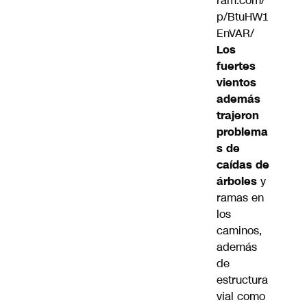
ram.com/
p/BtuHW1
EnVAR/
Los
fuertes
vientos
además
trajeron
problema
s de
caídas de
árboles
y
ramas en
los
caminos,
además
de
estructura
vial como