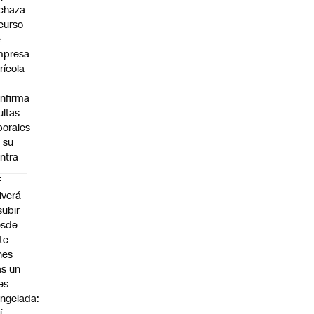
chaza
curso
e
mpresa
rícola
nfirma
ltas
borales
 su
ntra
F
lverá
subir
esde
te
nes
as un
es
ngelada:
í