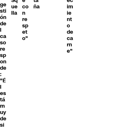
Sq
e
ta
ec
ge
ue
co
ña
im
sti
lla
n
ie
ón
re
nt
de
sp
o
l
et
de
ca
o"
ca
so
rn
re
e"
sp
on
de
:
"É
l
es
tá
m
uy
de
si