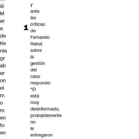
y
ái
ante
M
las
ar
críticas
a
de
de
Fernando
Ke
Rabat
nia
sobre
la
gr
gestión
ab
del
ar
caso
on
responde:
el
"Él
m
está
o
muy
desinformado,
m
probablemente
en
no
to
le
en
entregaron