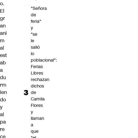
o.
"Señora
El
de
gr
feria"
an
y
ani
"se
m
le
salió
al
lo
est
poblacional":
ab
Ferias
a
Libres
du
rechazan
rm
dichos
ien
de
Camila
do
Flores
y
y
al
llaman
pa
a
re
que
ce
"el