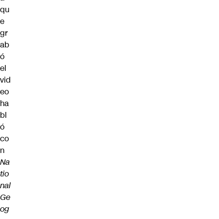
qu
e
gr
ab
ó
el
vid
eo
ha
bl
ó
co
n
Na
tio
nal
Ge
og