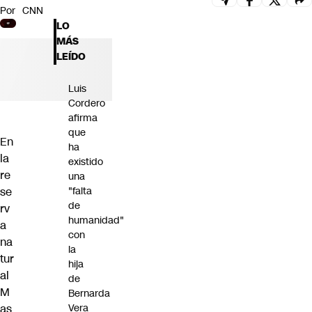
Por
CNN
Futuro 360
LO
Opinión
MÁS
LEÍDO
Luis
Cordero
afirma
que
En
ha
la
existido
re
una
se
"falta
de
rv
humanidad"
a
con
na
la
tur
hija
al
de
M
Bernarda
as
Vera