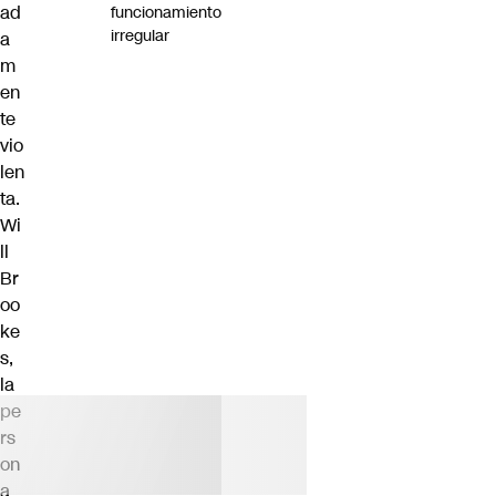
ad
funcionamiento
irregular
a
m
en
te
vio
len
ta.
Wi
ll
Br
oo
ke
s,
la
pe
rs
on
a