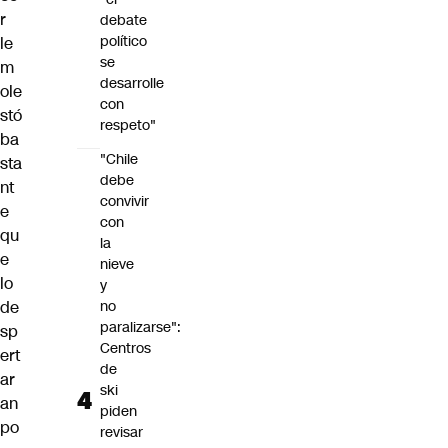
r
debate
político
le
se
m
desarrolle
ole
con
stó
respeto"
ba
"Chile
sta
debe
nt
convivir
e
con
qu
la
e
nieve
lo
y
de
no
paralizarse":
sp
Centros
ert
de
ar
ski
an
piden
po
revisar