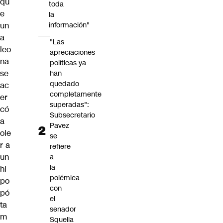
qu
toda
e
la
un
información"
a
"Las
leo
apreciaciones
na
políticas ya
se
han
quedado
ac
completamente
er
superadas":
có
Subsecretario
a
Pavez
ole
se
r a
refiere
un
a
la
hi
polémica
po
con
pó
el
ta
senador
m
Squella