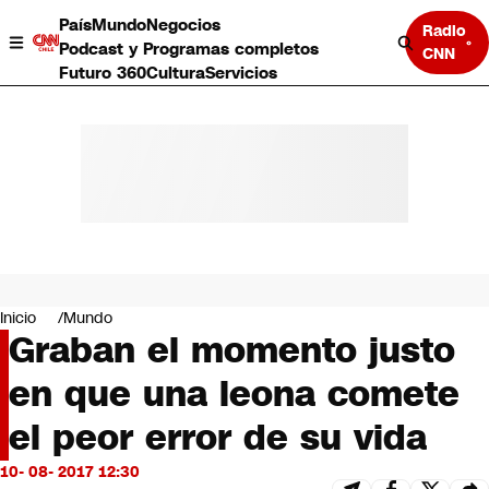
País
Mundo
Negocios
Radio
Podcast y Programas completos
CNN
Futuro 360
Cultura
Servicios
País
Mundo
Negocios
Inicio
Mundo
Graban el momento justo
Deportes
Programas completos
en que una leona comete
Cultura
Servicios
el peor error de su vida
Bits
CNN Data
10- 08- 2017 12:30
CNN tiempo