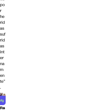
po
r
he
rid
as
suf
rid
as
int
er
na
m
en
te”
.
Re