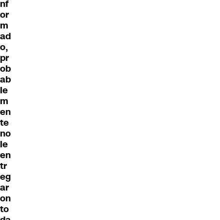
nf
or
m
ad
o,
pr
ob
ab
le
m
en
te
no
le
en
tr
eg
ar
on
to
da