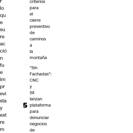
r
criterios
lo
para
el
qu
cierre
e
preventivo
su
de
re
caminos
ac
a
ció
la
n
montaña
fu
"Sin
e
Fachadas":
im
CNC
pr
y
SII
evi
lanzan
sta
plataforma
y
para
ext
denunciar
re
negocios
m
de