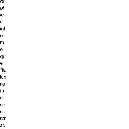
ra
ph
ic
e
inf
or
m
ó
qu
e
“la
leo
na
fu
e
en
co
ntr
ad