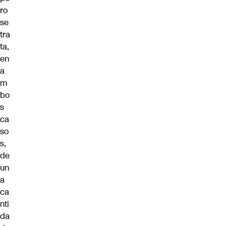
ro
se
tra
ta,
en
a
m
bo
s
ca
so
s,
de
un
a
ca
nti
da