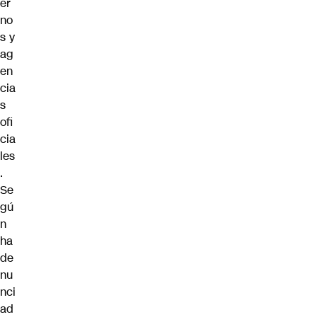
er
no
s y
ag
en
cia
s
ofi
cia
les
.
Se
gú
n
ha
de
nu
nci
ad