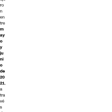
ro
n
en
tre
m
ay
o
y
ju
ni
o
de
20
21
,
a
tra
vé
s