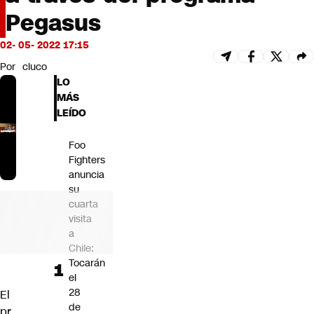
Futuro 360
Pegasus
Opinión
02- 05- 2022 17:15
Por
cluco
LO
MÁS
LEÍDO
Foo
Fighters
anuncia
su
cuarta
visita
a
Chile:
Tocarán
el
28
El
de
pr