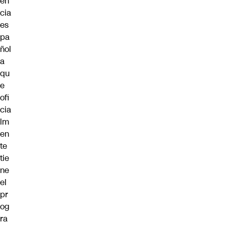
en
cia
es
pa
ñol
a
qu
e
ofi
cia
lm
en
te
tie
ne
el
pr
og
ra