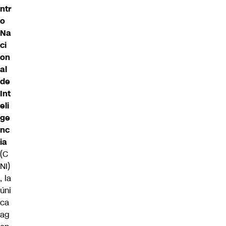
ntr
o
Na
ci
on
al
de
Int
eli
ge
nc
ia
(C
NI)
, la
úni
ca
ag