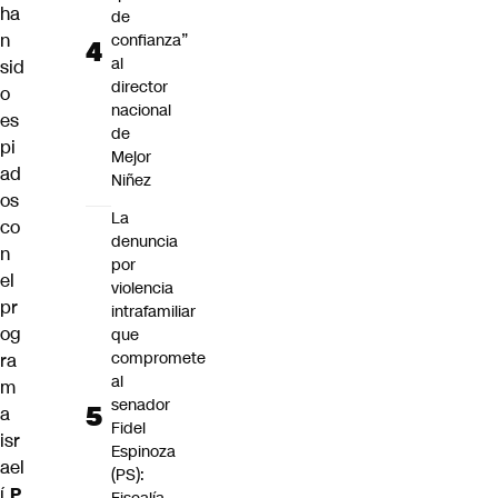
ha
de
n
confianza”
al
sid
director
o
nacional
es
de
pi
Mejor
ad
Niñez
os
La
co
denuncia
n
por
el
violencia
pr
intrafamiliar
og
que
compromete
ra
al
m
senador
a
Fidel
isr
Espinoza
ael
(PS):
í
P