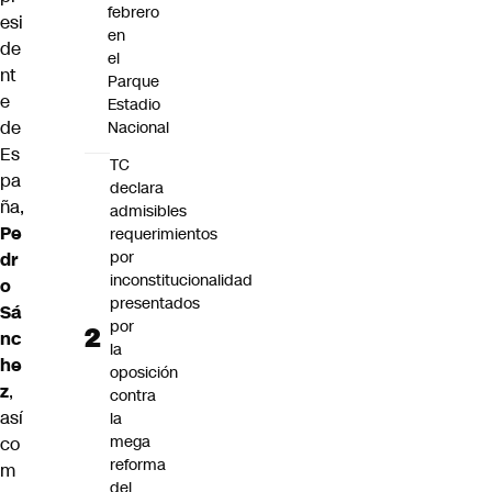
febrero
esi
en
de
el
nt
Parque
e
Estadio
de
Nacional
Es
TC
pa
declara
ña,
admisibles
Pe
requerimientos
por
dr
inconstitucionalidad
o
presentados
Sá
por
nc
la
he
oposición
z
,
contra
así
la
mega
co
reforma
m
del