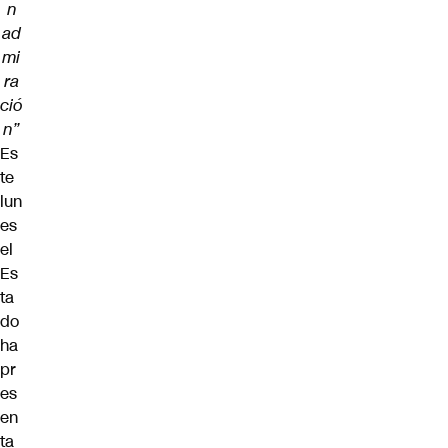
n
ad
mi
ra
ció
n”
Es
te
lun
es
el
Es
ta
do
ha
pr
es
en
ta