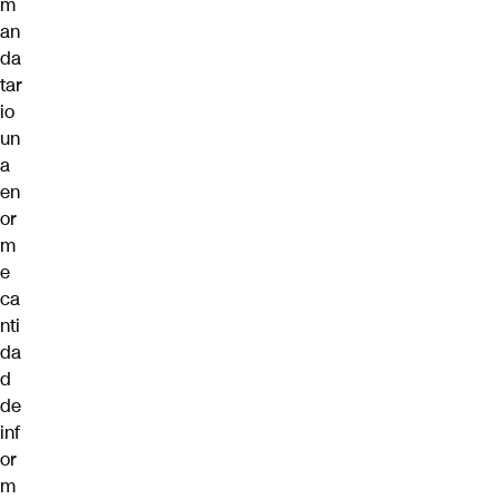
m
an
da
tar
io
un
a
en
or
m
e
ca
nti
da
d
de
inf
or
m