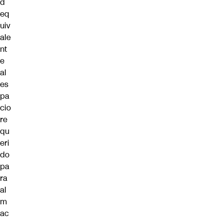
d
eq
uiv
ale
nt
e
al
es
pa
cio
re
qu
eri
do
pa
ra
al
m
ac