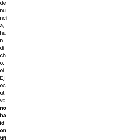
de
nu
nci
a,
ha
n
di
ch
o,
el
Ej
ec
uti
vo
no
ha
id
en
tifi