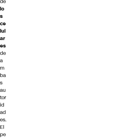
de
lo
s
ce
lul
ar
es
de
a
m
ba
s
au
tor
id
ad
es.
El
pe