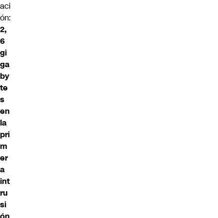
aci
ón:
2,
6
gi
ga
by
te
s
en
la
pri
m
er
a
int
ru
si
ón