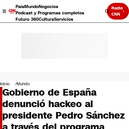
País
Mundo
Negocios
Radio
Podcast y Programas completos
CNN
Futuro 360
Cultura
Servicios
País
Mundo
Negocios
Inicio
Mundo
Gobierno de España
Deportes
Programas completos
denunció hackeo al
Cultura
Servicios
presidente Pedro Sánchez
Bits
CNN Data
a través del programa
CNN tiempo