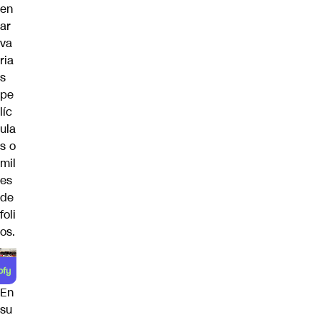
en
ar
va
ria
s
pe
líc
ula
s o
mil
es
de
foli
os.
En
su