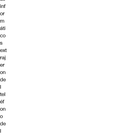
inf
or
m
áti
co
s
ext
raj
er
on
de
l
tel
éf
on
o
de
l