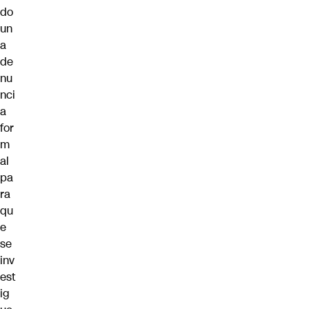
do
un
a
de
nu
nci
a
for
m
al
pa
ra
qu
e
se
inv
est
ig