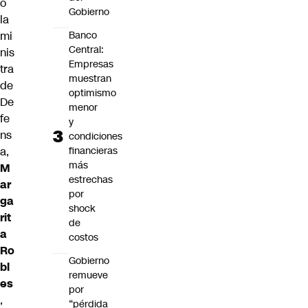
o
Gobierno
la
mi
Banco
Central:
nis
Empresas
tra
muestran
de
optimismo
De
menor
fe
y
ns
condiciones
a,
financieras
más
M
estrechas
ar
por
ga
shock
rit
de
a
costos
Ro
Gobierno
bl
remueve
es
por
,
“pérdida