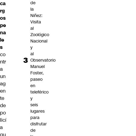
de
ca
la
rg
Niñez:
os
Visita
pe
al
na
Zoológico
le
Nacional
s
y
al
co
Observatorio
ntr
Manuel
a
Foster,
un
paseo
ag
en
en
teleférico
te
y
seis
de
lugares
po
para
licí
disfrutar
a
de
qu