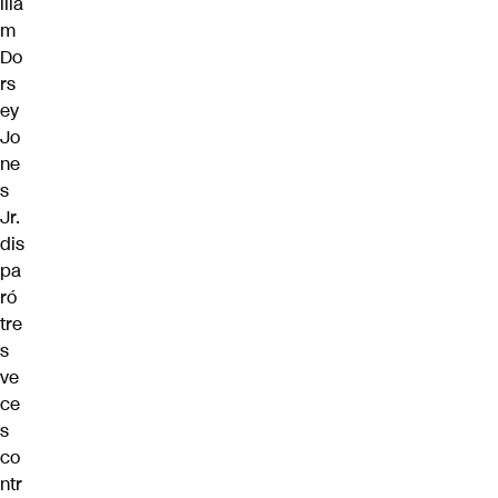
llia
m
Do
rs
ey
Jo
ne
s
Jr.
dis
pa
ró
tre
s
ve
ce
s
co
ntr