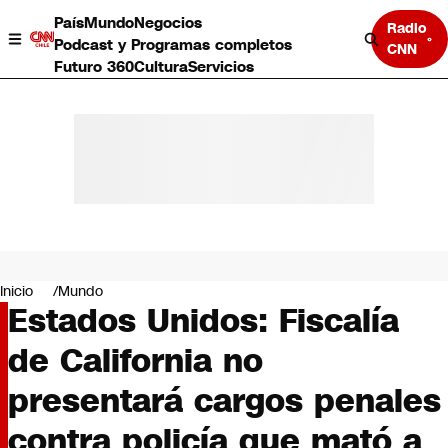
País
Mundo
Negocios
Radio
Podcast y Programas completos
CNN
Futuro 360
Cultura
Servicios
País
Mundo
Negocios
Inicio
Mundo
Estados Unidos: Fiscalía
Deportes
Programas completos
de California no
Cultura
Servicios
presentará cargos penales
Bits
CNN Data
contra policía que mató a
CNN tiempo