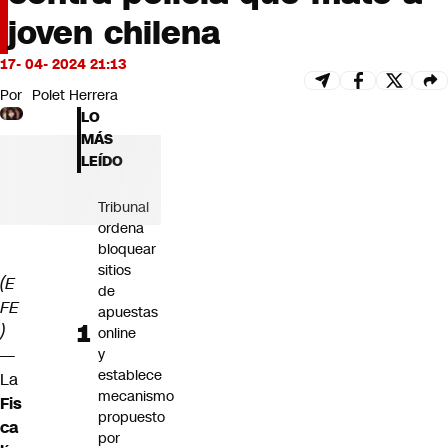
Futuro 360
joven chilena
Opinión
17- 04- 2024 21:13
Por
Polet Herrera
LO
MÁS
LEÍDO
Tribunal
ordena
bloquear
sitios
(E
de
FE
apuestas
)
online
—
y
establece
La
mecanismo
Fis
propuesto
ca
por