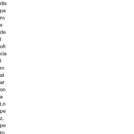
dis
pa
ro
s
de
l
ofi
cia
l
m
at
ar
on
a
Ló
pe
z,
pe
ro