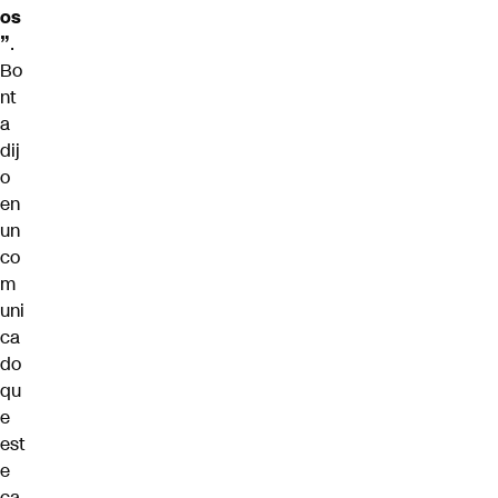
os
”
.
Bo
nt
a
dij
o
en
un
co
m
uni
ca
do
qu
e
est
e
ca