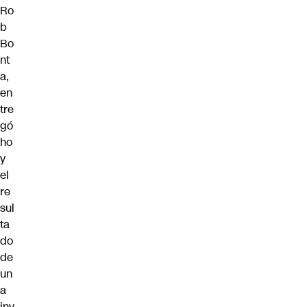
Ro
b
Bo
nt
a,
en
tre
gó
ho
y
el
re
sul
ta
do
de
un
a
inv