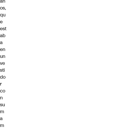
añ
os,
qu
e
est
ab
a
en
un
ve
sti
do
r
co
n
su
m
a
m