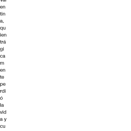
en
tin
a,
qu
ien
trá
gi
ca
m
en
te
pe
rdi
ó
la
vid
a y
cu