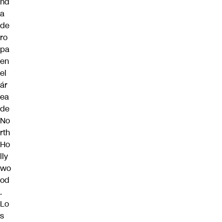
nd
a
de
ro
pa
en
el
ár
ea
de
No
rth
Ho
lly
wo
od
.
Lo
s