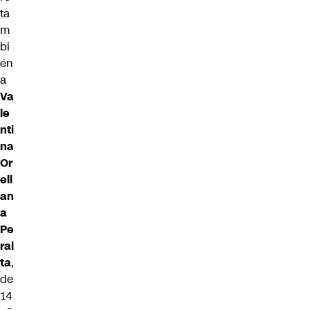
ta
m
bi
én
a
Va
le
nti
na
Or
ell
an
a
Pe
ral
ta
,
de
14