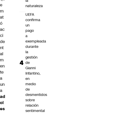
la
e
naturaleza
m
UEFA
at
confirma
ó
un
ac
pago
ci
a
de
exempleada
durante
nt
la
al
gestión
m
de
en
Gianni
te
Infantino,
a
en
un
medio
de
a
desmentidos
ad
sobre
ol
relación
es
sentimental