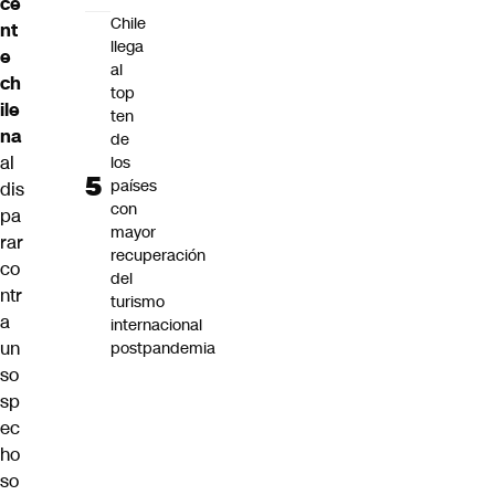
ce
Chile
nt
llega
e
al
ch
top
ile
ten
na
de
al
los
países
dis
con
pa
mayor
rar
recuperación
co
del
ntr
turismo
a
internacional
un
postpandemia
so
sp
ec
ho
so