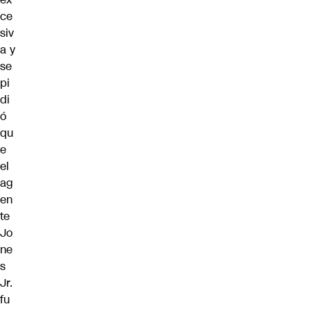
ce
siv
a y
se
pi
di
ó
qu
e
el
ag
en
te
Jo
ne
s
Jr.
fu