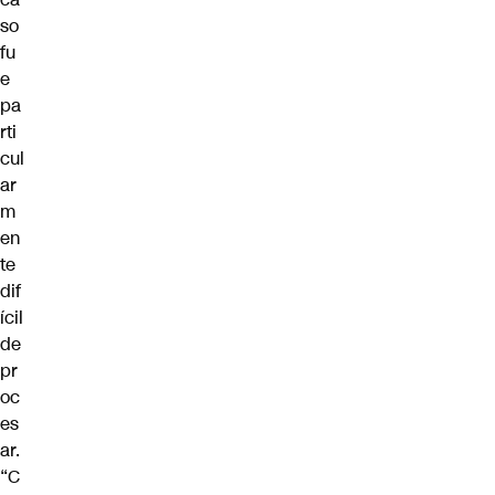
so
fu
e
pa
rti
cul
ar
m
en
te
dif
ícil
de
pr
oc
es
ar.
“C