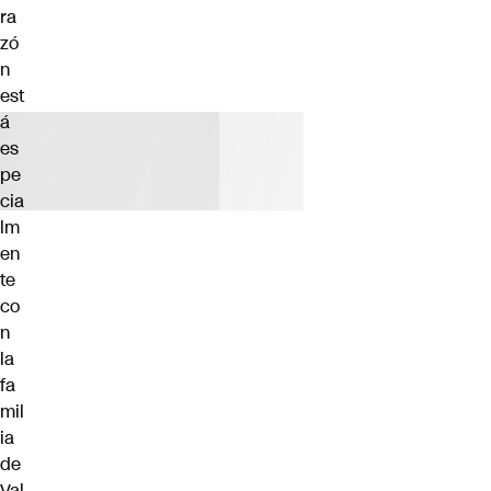
ra
zó
n
est
á
es
pe
cia
lm
en
te
co
n
la
fa
mil
ia
de
Val