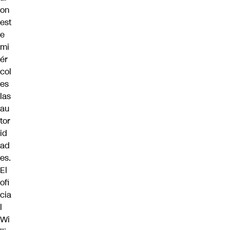
on
est
e
mi
ér
col
es
las
au
tor
id
ad
es.
El
ofi
cia
l
Wi