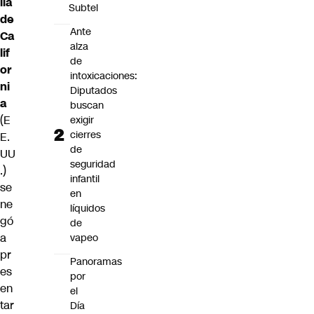
lía
Subtel
de
Ante
Ca
alza
lif
de
or
intoxicaciones:
ni
Diputados
a
buscan
(E
exigir
cierres
E.
de
UU
seguridad
.)
infantil
se
en
ne
líquidos
gó
de
a
vapeo
pr
Panoramas
es
por
en
el
tar
Día