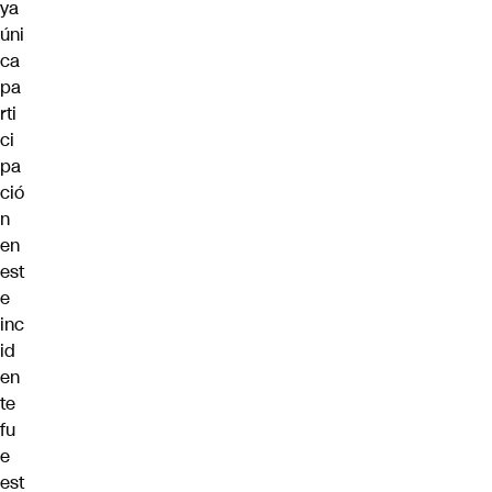
ya
úni
ca
pa
rti
ci
pa
ció
n
en
est
e
inc
id
en
te
fu
e
est