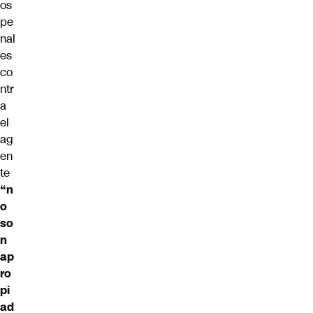
os
pe
nal
es
co
ntr
a
el
ag
en
te
“n
o
so
n
ap
ro
pi
ad