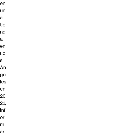
en
un
a
tie
nd
a
en
Lo
s
Án
ge
les
en
20
21,
inf
or
m
ar