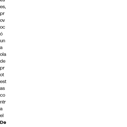
es,
pr
ov
oc
ó
un
a
ola
de
pr
ot
est
as
co
ntr
a
el
De