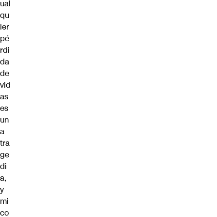
ual
qu
ier
pé
rdi
da
de
vid
as
es
un
a
tra
ge
di
a,
y
mi
co