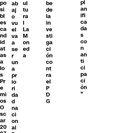
pl
po
ul
be
ab
an
si
tu
de
aj
ifi
bl
ra
la
o
ca
es
l
in
vu
da
ca
La
ve
el
s
nd
M
sti
va
co
id
on
ga
a
n
at
ed
ci
se
an
as
a
ón
r
ti
a
co
un
ci
lo
nt
a
pa
s
ra
pr
ci
Pr
el
io
ón
e
P
ri
"
mi
D
da
os
G
d
O
na
sc
ci
ar
on
20
al