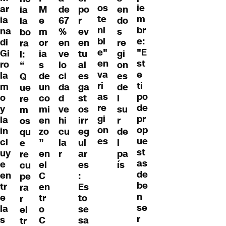
os
ie
ar
M
de
po
en
ia
te
m
ia
e
67
r
do
la
ni
br
na
m
%
ev
s
bo
bl
e:
di
or
en
en
re
ra
e"
"E
Gi
ia
ve
tu
gi
l:
en
st
ro
s
lo
al
on
“
va
e
la
de
ci
es
es
Q
ri
ti
m
un
da
ga
de
ue
as
po
o
co
d
st
l
re
re
de
y
mi
ve
os
su
m
gi
pr
la
en
hi
irr
r
os
on
op
in
zo
cu
eg
de
qu
es
ue
cl
”
la
ul
l
e
st
uy
en
r
ar
pa
re
as
e
el
es
ís
cu
de
en
C
:
pe
be
tr
en
Es
ra
n
e
tr
to
r
se
la
o
se
el
r
s
C
sa
tr