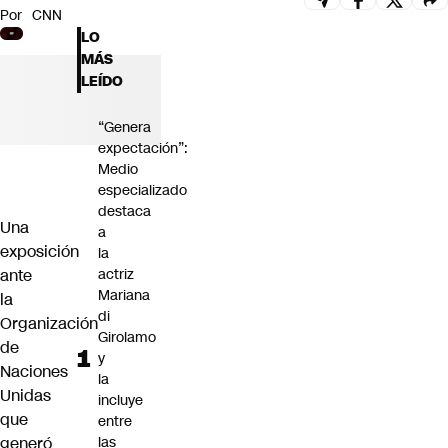
Por
CNN
Futuro 360
LO
Opinión
MÁS
LEÍDO
“Genera
expectación”:
Medio
especializado
destaca
Una
a
exposición
la
ante
actriz
Mariana
la
di
Organización
Girolamo
de
y
Naciones
la
Unidas
incluye
que
entre
generó
las