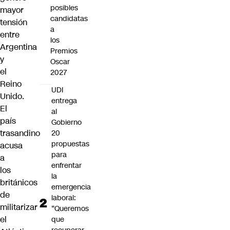
posibles
mayor
candidatas
tensión
a
entre
los
Argentina
Premios
y
Oscar
el
2027
Reino
UDI
Unido.
entrega
El
al
país
Gobierno
trasandino
20
propuestas
acusa
para
a
enfrentar
los
la
británicos
emergencia
de
laboral:
militarizar
“Queremos
el
que