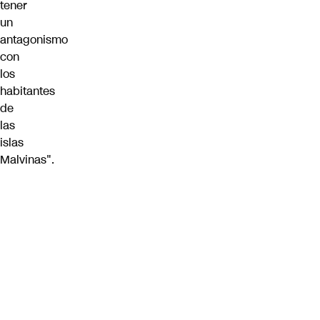
tener
un
antagonismo
con
los
habitantes
de
las
islas
Malvinas".