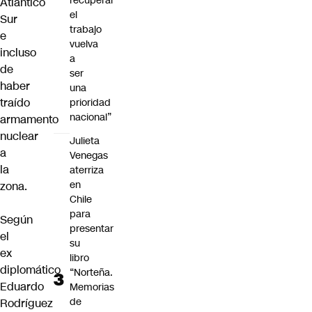
recuperar
Atlántico
el
Sur
trabajo
e
vuelva
incluso
a
de
ser
haber
una
traído
prioridad
nacional”
armamento
nuclear
Julieta
a
Venegas
la
aterriza
en
zona.
Chile
para
Según
presentar
el
su
ex
libro
diplomático
“Norteña.
Eduardo
Memorias
de
Rodríguez