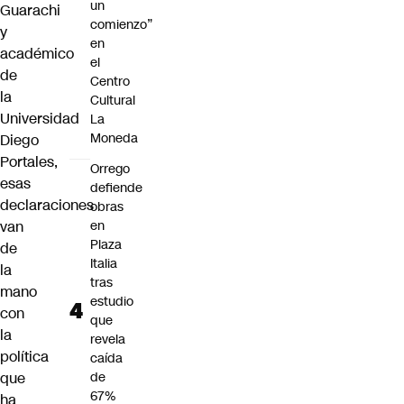
un
Guarachi
comienzo”
y
en
académico
el
de
Centro
la
Cultural
Universidad
La
Moneda
Diego
Portales,
Orrego
esas
defiende
declaraciones
obras
van
en
Plaza
de
Italia
la
tras
mano
estudio
con
que
la
revela
política
caída
que
de
67%
ha