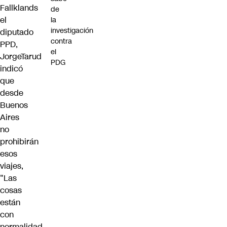
Fallklands
de
el
la
investigación
diputado
contra
PPD,
el
JorgeTarud
PDG
indicó
que
desde
Buenos
Aires
no
prohibirán
esos
viajes,
"Las
cosas
están
con
normalidad.