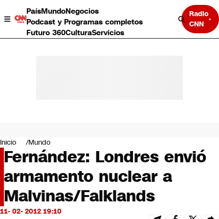
País
Mundo
Negocios
Radio
Podcast y Programas completos
CNN
Futuro 360
Cultura
Servicios
País
Mundo
Negocios
Inicio
Mundo
Fernández: Londres envió
Deportes
Programas completos
armamento nuclear a
Cultura
Servicios
Malvinas/Falklands
Bits
CNN Data
11- 02- 2012 19:10
CNN tiempo