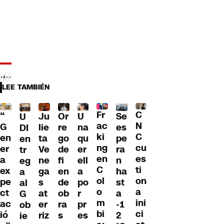
LEE TAMBIÉN
Fr
C
“
Ju
Or
U
Se
U
ac
N
G
lie
re
na
es
DI
ki
C
en
ta
go
qu
pe
en
ng
cu
er
Ve
de
er
ra
tr
en
es
a
ne
fi
ell
n
eg
C
ti
ex
ga
en
a
ha
a
ol
on
pe
s
de
po
st
al
o
a
ct
at
ob
r
a
G
m
ini
ac
er
ra
pr
-1
ob
bi
ci
ió
riz
s
es
2
ie