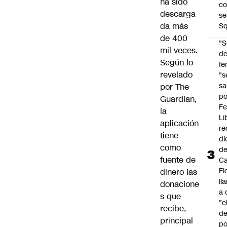
ha sido
co
descarga
se
da más
Sq
de 400
"S
mil veces.
d
Según lo
fe
revelado
"s
sa
por
The
po
Guardian
,
Fe
la
Li
aplicación
re
tiene
di
como
d
fuente de
Ca
Fl
dinero las
ll
donacione
a 
s que
"e
recibe,
d
principal
po