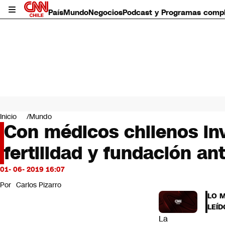
País
Mundo
Negocios
Podcast y Programas comp
País
Mundo
Inicio
Mundo
Negocios
Con médicos chilenos inv
Deportes
fertilidad y fundación an
Programas completos
Cultura
Servicios
01- 06- 2019 16:07
Bits
Por
Carlos Pizarro
CNN Data
LO 
CNN tiempo
LEÍD
Futuro 360
La
Opinión