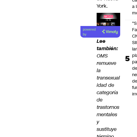
c
York.
a 
m
"S
Lea el
Fa
powered
artículo
by
C
Lee
SII
también:
la
pl
OMS
pa
remueve
de
la
ne
transexual
d
idad de
fu
categoría
ir
de
trastornos
mentales
y
sustituye
término