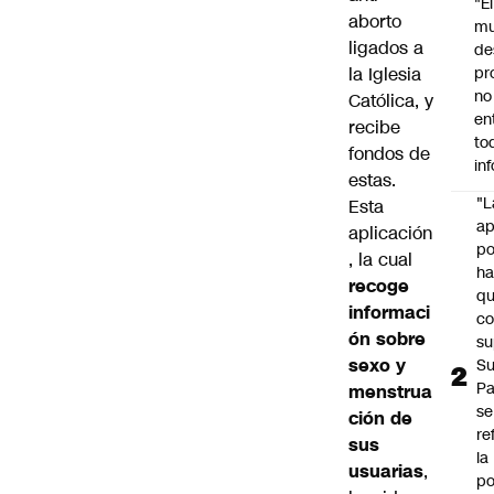
"É
aborto
m
ligados a
de
la Iglesia
pr
no
Católica, y
en
recibe
to
fondos de
in
estas.
"L
Esta
ap
aplicación
po
, la cual
h
recoge
q
informaci
c
ón sobre
su
sexo y
Su
P
menstrua
se
ción de
re
sus
la
usuarias
,
po