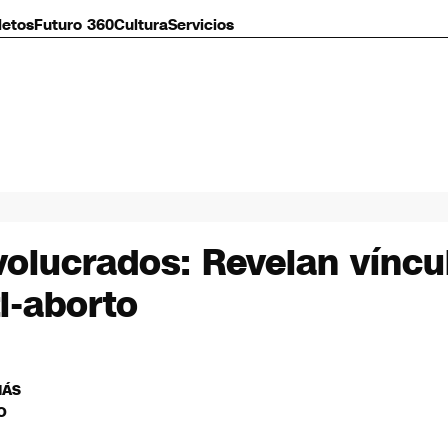
letos
Futuro 360
Cultura
Servicios
olucrados: Revelan víncu
ti-aborto
MÁS
O