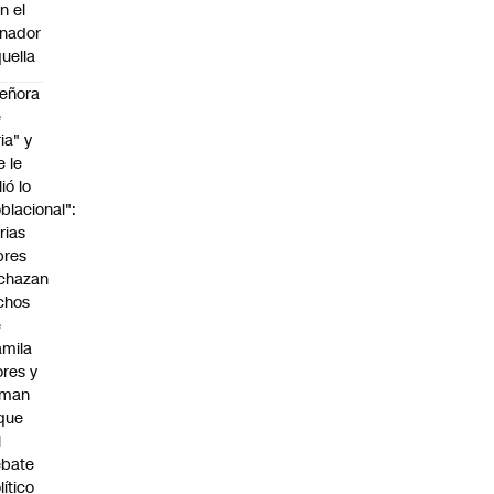
n el
nador
uella
eñora
e
ria" y
e le
lió lo
blacional":
rias
bres
chazan
chos
e
mila
ores y
aman
que
l
ebate
lítico