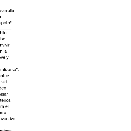
sarrolle
on
speto"
hile
ebe
nvivir
n la
eve y
o
ralizarse":
ntros
 ski
den
visar
iterios
ra el
erre
eventivo
e