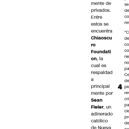
mente de
se
privados.
de
c
Entre
re
estos se
encuentra
"C
Chiaoscu
d
ro
co
co
Foundati
ni
on
, la
n
cual es
pa
respaldad
Ce
a
de
principal
pi
mente por
re
cr
Sean
pa
Fieler
, un
ci
adinerado
pr
católico
d
de Nueva