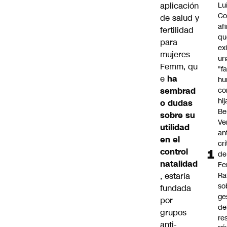
aplicación
Lu
Co
de salud y
af
fertilidad
qu
para
ex
mujeres
un
Femm
, qu
"f
e
ha
hu
sembrad
co
hi
o dudas
Be
sobre su
Ve
utilidad
an
en el
cr
control
de
natalidad
Fe
, estaría
Ra
so
fundada
ge
por
de
grupos
re
anti-