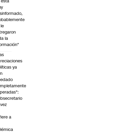
l está
uy
sinformado,
obablemente
 le
tregaron
da la
formación"
as
reciaciones
líticas ya
an
uedado
ompletamente
peradas":
bsecretario
avez
fiere a
lémica