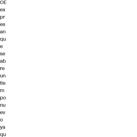
OE
ex
pr
es
an
qu
e
se
ab
re
un
tie
m
po
nu
ev
o
ya
qu