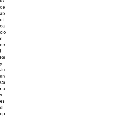
to
de
ab
di
ca
ció
n
de
l
Re
y
Ju
an
Ca
rlo
s
es
el
op