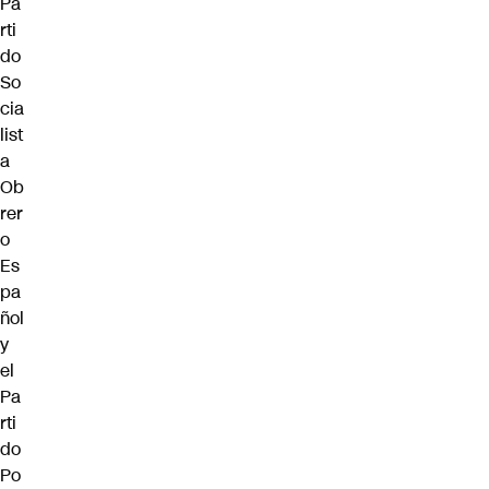
Pa
rti
do
So
cia
list
a
Ob
rer
o
Es
pa
ñol
y
el
Pa
rti
do
Po