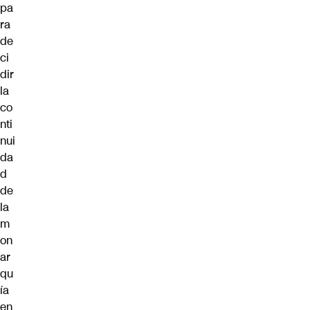
pa
ra
de
ci
dir
la
co
nti
nui
da
d
de
la
m
on
ar
qu
ía
en