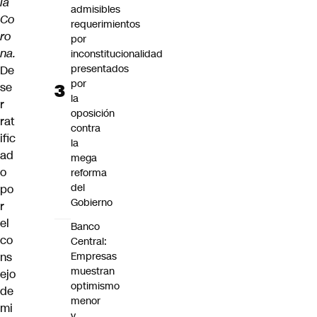
la
admisibles
Co
requerimientos
ro
por
na.
inconstitucionalidad
presentados
De
por
se
la
r
oposición
rat
contra
ific
la
ad
mega
o
reforma
del
po
Gobierno
r
el
Banco
co
Central:
ns
Empresas
muestran
ejo
optimismo
de
menor
mi
y