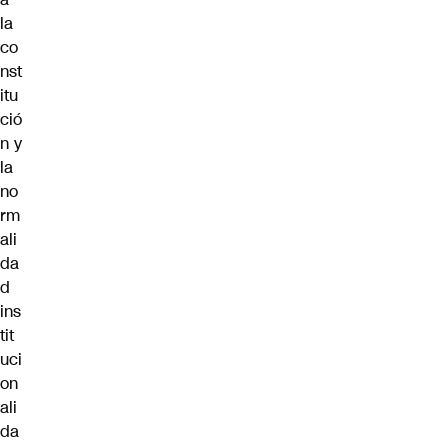
la
co
nst
itu
ció
n y
la
no
rm
ali
da
d
ins
tit
uci
on
ali
da