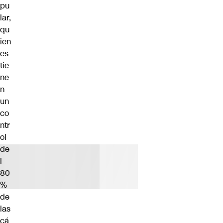
pu
lar,
qu
ien
es
tie
ne
n
un
co
ntr
ol
de
l
80
%
de
las
cá