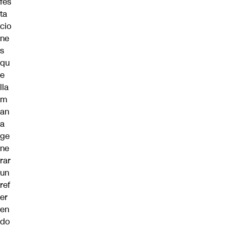
fes
ta
cio
ne
s
qu
e
lla
m
an
a
ge
ne
rar
un
ref
er
en
do