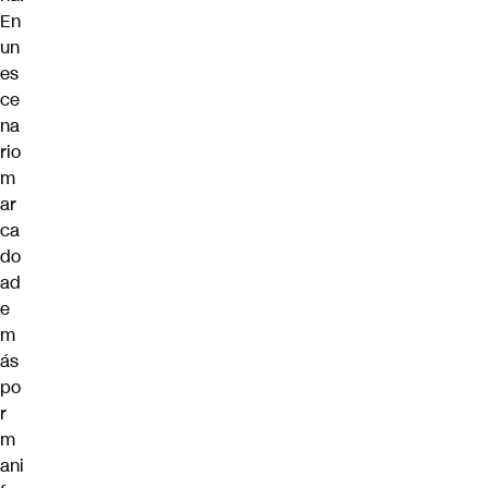
En
un
es
ce
na
rio
m
ar
ca
do
ad
e
m
ás
po
r
m
ani