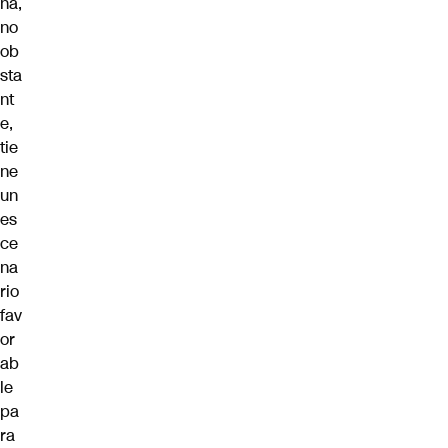
na,
no
ob
sta
nt
e,
tie
ne
un
es
ce
na
rio
fav
or
ab
le
pa
ra