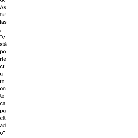
As
tur
ias
,
“e
stá
pe
rfe
ct
a
m
en
te
ca
pa
cit
ad
o”