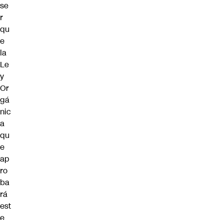
se
r
qu
e
la
Le
y
Or
gá
nic
a
qu
e
ap
ro
ba
rá
est
e