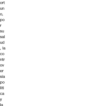
ort
un
o,
po
r
su
sal
ud
, la
co
ntr
ov
er
sia
po
líti
ca
y
la