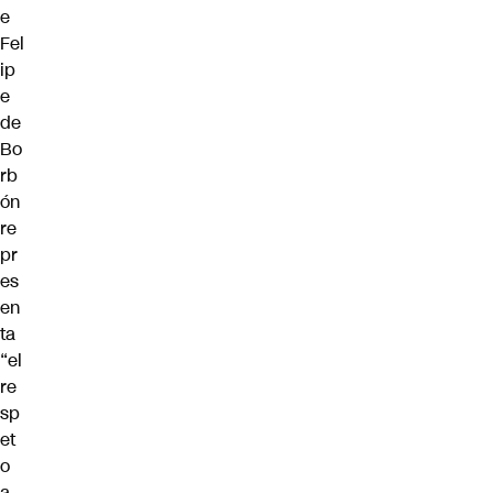
e
Fel
ip
e
de
Bo
rb
ón
re
pr
es
en
ta
“el
re
sp
et
o
a