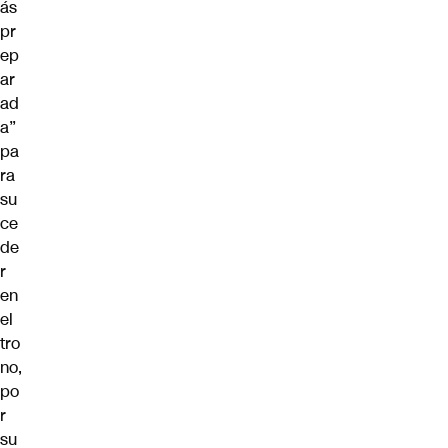
ás
pr
ep
ar
ad
a”
pa
ra
su
ce
de
r
en
el
tro
no,
po
r
su