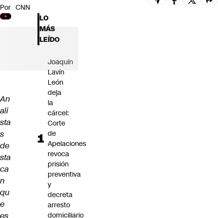
Por
CNN
Futuro 360
LO
Opinión
MÁS
LEÍDO
Joaquín
Lavín
León
deja
An
la
ali
cárcel:
sta
Corte
s
de
Apelaciones
de
revoca
sta
prisión
ca
preventiva
n
y
qu
decreta
e
arresto
es
domiciliario