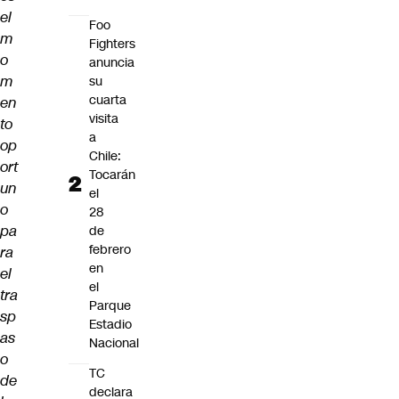
el
Foo
m
Fighters
o
anuncia
m
su
cuarta
en
visita
to
a
op
Chile:
ort
Tocarán
un
el
o
28
pa
de
febrero
ra
en
el
el
tra
Parque
sp
Estadio
as
Nacional
o
TC
de
declara