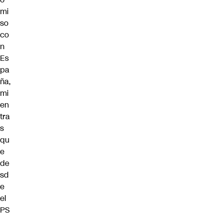
mi
so
co
n
Es
pa
ña,
mi
en
tra
s
qu
e
de
sd
e
el
PS