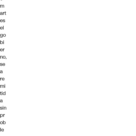
m
art
es
el
go
bi
er
no,
se
a
re
mi
tid
a
sin
pr
ob
le