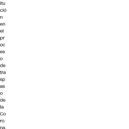
itu
ció
n
en
el
pr
oc
es
o
de
tra
sp
as
o
de
la
Co
ro
na.