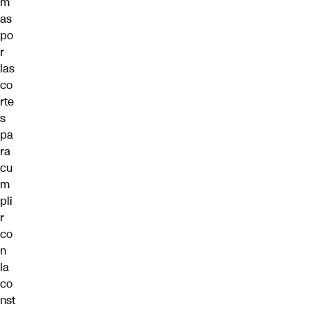
m
as
po
r
las
co
rte
s
pa
ra
cu
m
pli
r
co
n
la
co
nst