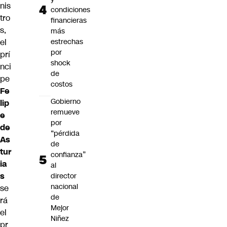
nis
condiciones
tro
financieras
s,
más
el
estrechas
por
prí
shock
nci
de
pe
costos
Fe
Gobierno
lip
remueve
e
por
de
“pérdida
As
de
tur
confianza”
ia
al
s
director
nacional
se
de
rá
Mejor
el
Niñez
pr