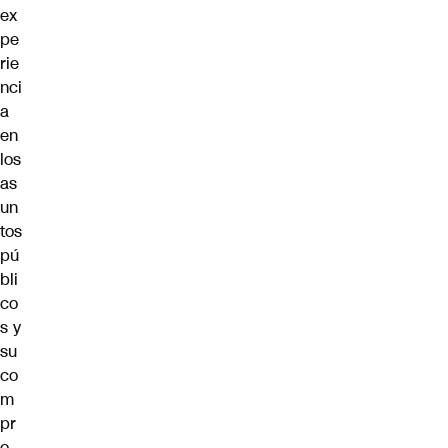
ex
pe
rie
nci
a
en
los
as
un
tos
pú
bli
co
s y
su
co
m
pr
o