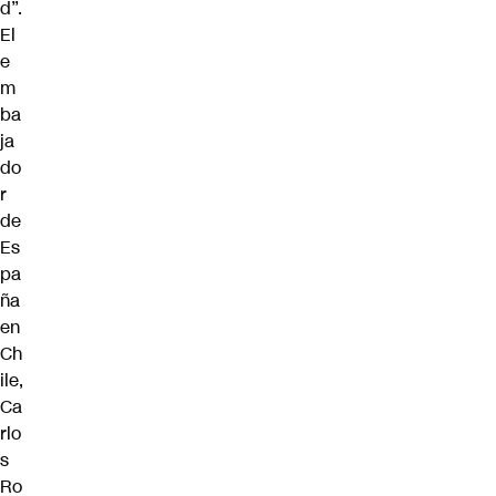
d”.
El
e
m
ba
ja
do
r
de
Es
pa
ña
en
Ch
ile,
Ca
rlo
s
Ro