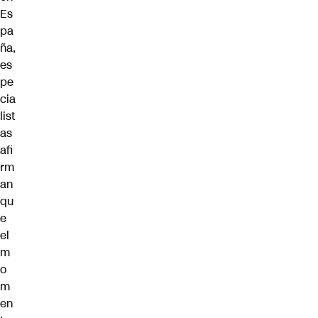
Es
pa
ña,
es
pe
cia
list
as
afi
rm
an
qu
e
el
m
o
m
en