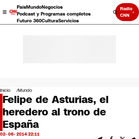
País
Mundo
Negocios
Radio
Podcast y Programas completos
CNN
Futuro 360
Cultura
Servicios
País
Mundo
Negocios
Inicio
Mundo
Felipe de Asturias, el
Deportes
Programas completos
heredero al trono de
Cultura
Servicios
España
Bits
CNN Data
02- 06- 2014 22:11
CNN tiempo