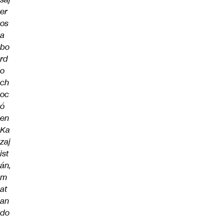
er
os
a
bo
rd
o
ch
oc
ó
en
Ka
zaj
ist
án,
m
at
an
do