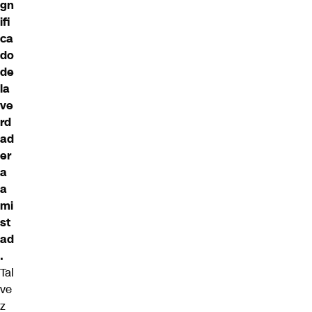
gn
ifi
ca
do
de
la
ve
rd
ad
er
a
a
mi
st
ad
.
Tal
ve
z