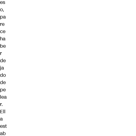
es
o,
pa
re
ce
ha
be
r
de
ja
do
de
pe
lea
r.
Ell
a
est
ab