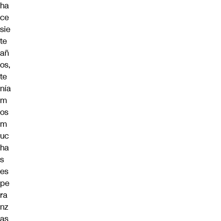
ha
ce
sie
te
añ
os,
te
nía
m
os
m
uc
ha
s
es
pe
ra
nz
as