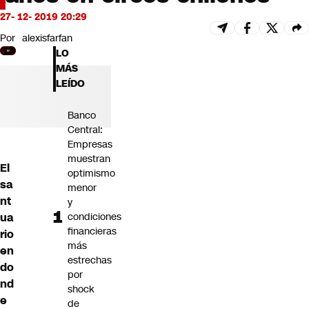
Futuro 360
27- 12- 2019 20:29
Opinión
Por
alexisfarfan
LO
MÁS
LEÍDO
Banco
Central:
Empresas
muestran
El
optimismo
sa
menor
nt
y
ua
condiciones
financieras
rio
más
en
estrechas
do
por
nd
shock
e
de