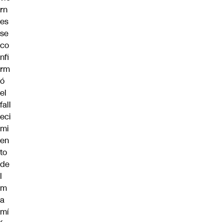
rn
es
se
co
nfi
rm
ó
el
fall
eci
mi
en
to
de
l
m
a
mí