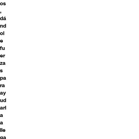
os
,
dá
nd
ol
e
fu
er
za
s
pa
ra
ay
ud
arl
a
a
lle
ga