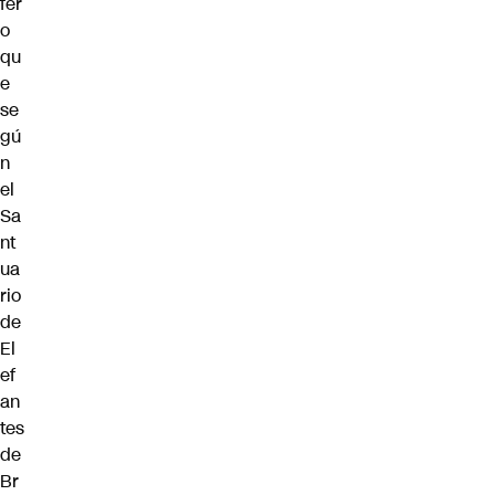
fer
o
qu
e
se
gú
n
el
Sa
nt
ua
rio
de
El
ef
an
tes
de
Br