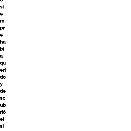
si
e
m
pr
e
ha
bí
a
qu
eri
do
y
de
sc
ub
rió
el
si