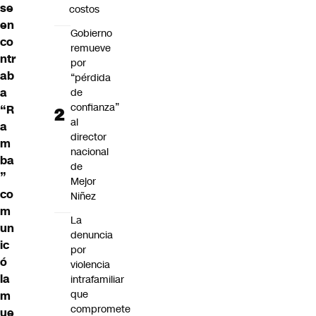
se
costos
en
Gobierno
co
remueve
ntr
por
ab
“pérdida
a
de
confianza”
“R
al
a
director
m
nacional
ba
de
”
Mejor
co
Niñez
m
La
un
denuncia
ic
por
ó
violencia
la
intrafamiliar
que
m
compromete
ue