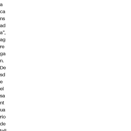
a
ca
ns
ad
a”,
ag
re
ga
n.
De
sd
e
el
sa
nt
ua
rio
de
tall