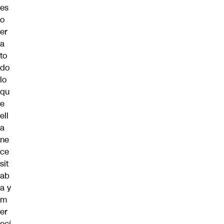
es
o
er
a
to
do
lo
qu
e
ell
a
ne
ce
sit
ab
a y
m
er
ecí