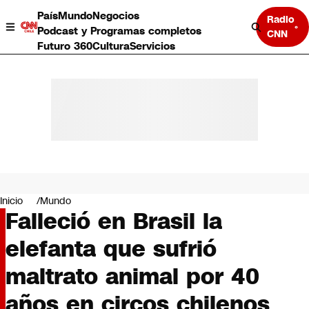
País
Mundo
Negocios
Radio
Podcast y Programas completos
CNN
Futuro 360
Cultura
Servicios
País
Mundo
Negocios
Inicio
Mundo
Falleció en Brasil la
Deportes
Programas completos
elefanta que sufrió
Cultura
Servicios
maltrato animal por 40
Bits
CNN Data
años en circos chilenos
CNN tiempo