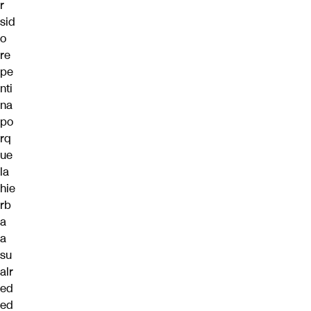
r
sid
o
re
pe
nti
na
po
rq
ue
la
hie
rb
a
a
su
alr
ed
ed