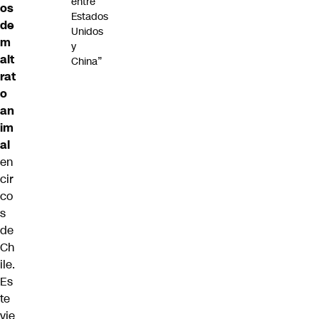
entre
os
Estados
de
Unidos
m
y
alt
China”
rat
o
an
im
al
en
cir
co
s
de
Ch
ile.
Es
te
vie