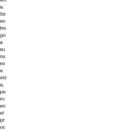
a.
Se
en
tre
gó
a
su
nu
ev
a
vid
a,
pe
ro
en
el
pr
oc