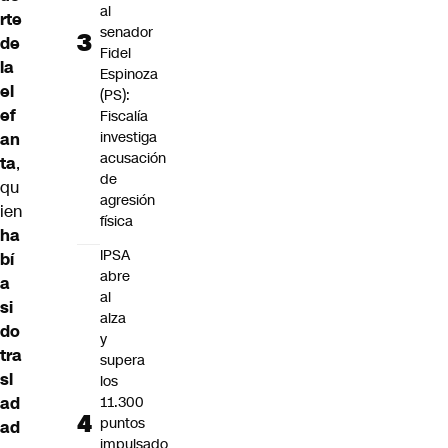
al
rte
senador
de
Fidel
la
Espinoza
el
(PS):
ef
Fiscalía
investiga
an
acusación
ta
,
de
qu
agresión
ien
física
ha
IPSA
bí
abre
a
al
si
alza
do
y
tra
supera
sl
los
ad
11.300
puntos
ad
impulsado