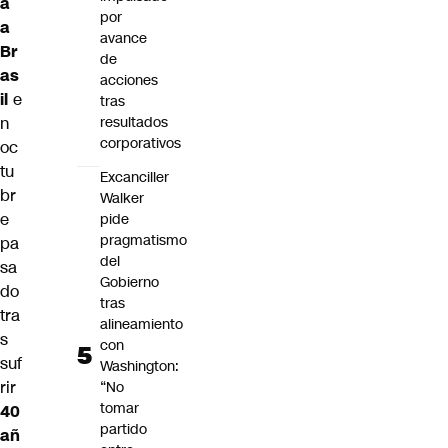
a
por
a
avance
Br
de
as
acciones
il
e
tras
n
resultados
corporativos
oc
tu
Excanciller
br
Walker
e
pide
pragmatismo
pa
del
sa
Gobierno
do
tras
tra
alineamiento
s
con
suf
Washington:
rir
“No
tomar
40
partido
añ