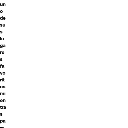
un
o
de
su
s
lu
ga
re
s
fa
vo
rit
os
mi
en
tra
s
pa
re