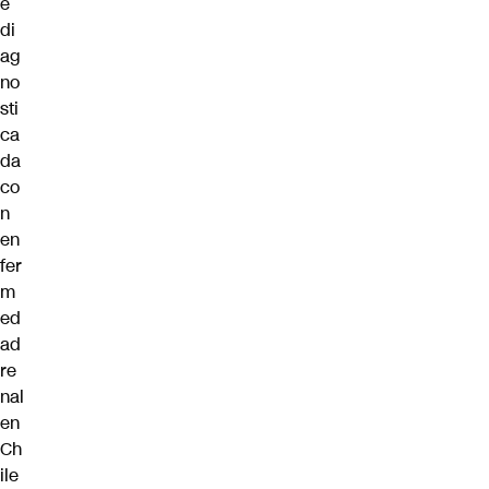
e
di
ag
no
sti
ca
da
co
n
en
fer
m
ed
ad
re
nal
en
Ch
ile