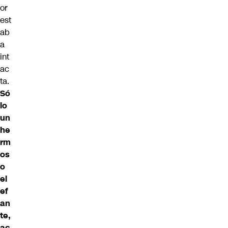
or
est
ab
a
int
ac
ta.
Só
lo
un
he
rm
os
o
el
ef
an
te,
ac