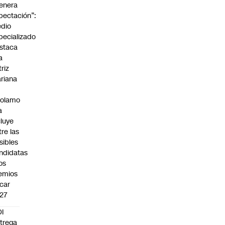
enera
pectación”:
dio
pecializado
staca
a
triz
riana
rolamo
a
cluye
tre las
sibles
ndidatas
los
emios
car
27
I
trega