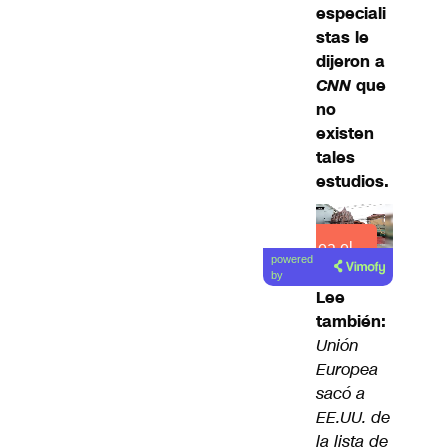
especiali
stas le
dijeron a
CNN
que
no
existen
tales
estudios.
Lea el
powered
artículo
by
Lee
también:
Unión
Europea
sacó a
EE.UU. de
la lista de