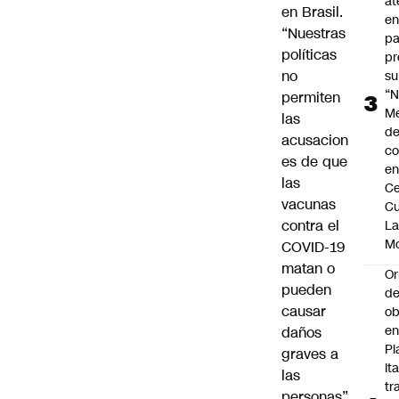
at
en Brasil.
en
“Nuestras
pa
políticas
pr
no
su
“N
permiten
M
las
de
acusacion
co
es de que
en
las
Ce
vacunas
Cu
contra el
L
M
COVID-19
matan o
Or
pueden
de
causar
ob
e
daños
Pl
graves a
Ita
las
tr
personas”