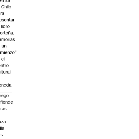
erriza
 Chile
ra
esentar
 libro
orteña.
emorias
 un
mienzo”
 el
ntro
ltural
a
oneda
rego
fiende
ras
n
aza
lia
as