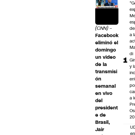
“G
ex
Me
es
(CNN) –
de
a l
Facebook
ac
eliminó el
Ma
domingo
di
un video
Gi
de la
y l
transmisi
in
ón
en
po
semanal
ca
en vivo
a 
del
Pr
president
Os
e de
20
Brasil,
UD
Jair
en