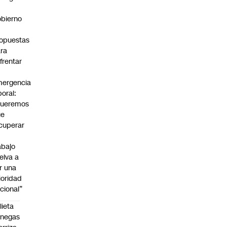
bierno
0
opuestas
ra
frentar
ergencia
boral:
Queremos
ue
cuperar
abajo
elva a
r una
ioridad
cional”
lieta
enegas