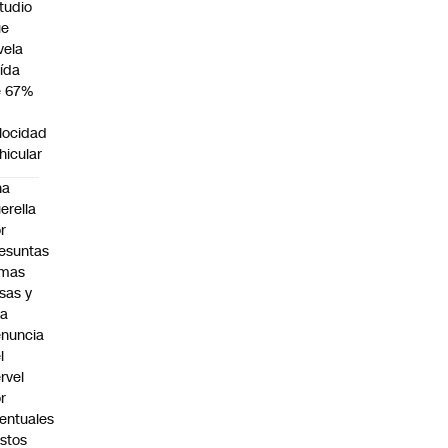
tudio
ue
vela
ída
e 67%
n
locidad
hicular
na
erella
r
esuntas
rmas
lsas y
na
nuncia
l
rvel
r
entuales
stos