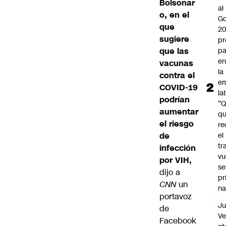
Bolsonar
al
o, en el
Go
que
2
sugiere
pr
que las
pa
en
vacunas
la
contra el
em
COVID-19
la
podrían
“
aumentar
q
el riesgo
re
de
el
tr
infección
vu
por VIH,
se
dijo a
pr
CNN
un
na
portavoz
Ju
de
V
Facebook