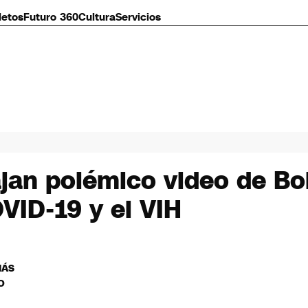
letos
Futuro 360
Cultura
Servicios
jan polémico video de Bol
OVID-19 y el VIH
MÁS
O