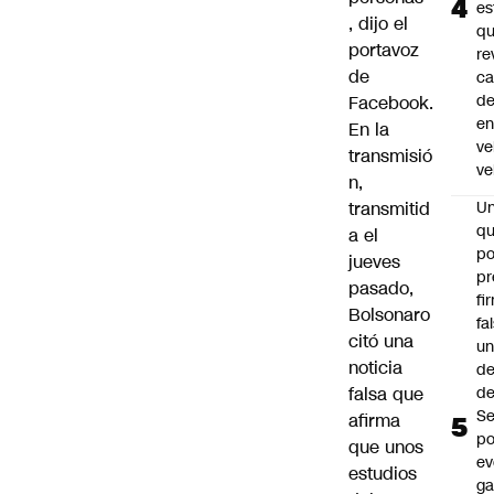
es
, dijo el
q
portavoz
re
de
ca
d
Facebook.
e
En la
ve
transmisió
ve
n,
transmitid
U
qu
a el
po
jueves
pr
pasado,
fi
Bolsonaro
fa
citó una
u
noticia
de
falsa que
de
Se
afirma
po
que unos
ev
estudios
ga