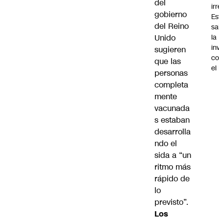
del
ir
gobierno
Es
del Reino
sa
Unido
la
in
sugieren
co
que las
el
personas
completa
mente
vacunada
s estaban
desarrolla
ndo el
sida a “un
ritmo más
rápido de
lo
previsto”.
Los