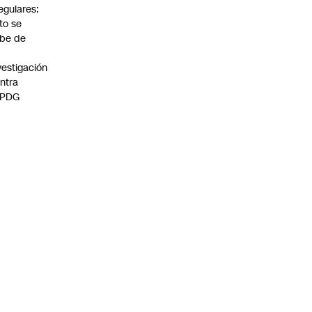
regulares:
to se
be de
vestigación
ntra
 PDG