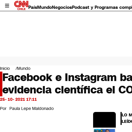
País
Mundo
Negocios
Podcast y Programas comp
País
Mundo
Inicio
Mundo
Negocios
Facebook e Instagram ba
Deportes
evidencia científica el C
Programas completos
Cultura
Servicios
25- 10- 2021 17:11
Bits
Por
Paula Lepe Maldonado
CNN Data
LO 
CNN tiempo
LEÍD
Futuro 360
Opinión