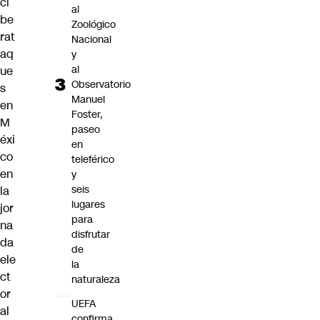
ci
al
be
Zoológico
rat
Nacional
aq
y
al
ue
Observatorio
s
Manuel
en
Foster,
M
paseo
éxi
en
co
teleférico
en
y
seis
la
lugares
jor
para
na
disfrutar
da
de
ele
la
ct
naturaleza
or
UEFA
al
confirma