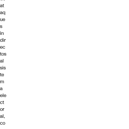
at
aq
ue
s
in
dir
ec
tos
al
sis
te
m
a
ele
ct
or
al,
co