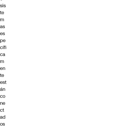
sis
te
m
as
es
pe
cífi
ca
m
en
te
est
án
co
ne
ct
ad
os