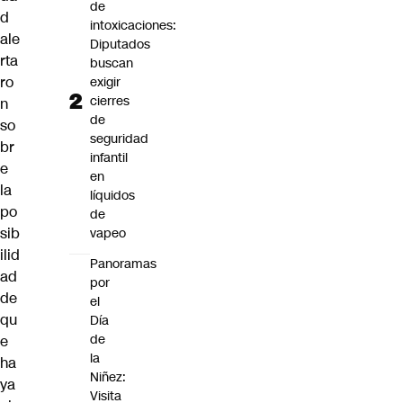
de
d
intoxicaciones:
ale
Diputados
rta
buscan
ro
exigir
cierres
n
de
so
seguridad
br
infantil
e
en
la
líquidos
po
de
sib
vapeo
ilid
Panoramas
ad
por
de
el
qu
Día
de
e
la
ha
Niñez:
ya
Visita