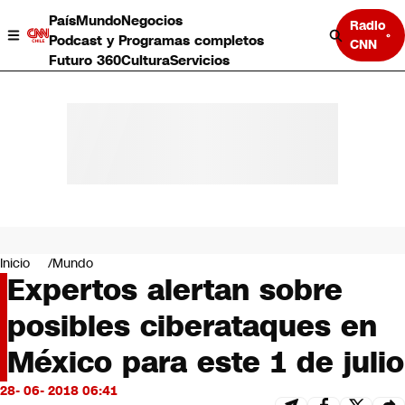
País
Mundo
Negocios
Radio
Podcast y Programas completos
CNN
Futuro 360
Cultura
Servicios
País
Mundo
Negocios
Inicio
Mundo
Expertos alertan sobre
Deportes
Programas completos
posibles ciberataques en
Cultura
Servicios
México para este 1 de julio
Bits
CNN Data
28- 06- 2018 06:41
CNN tiempo