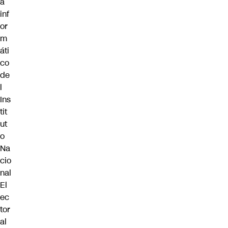
a
inf
or
m
áti
co
de
l
Ins
tit
ut
o
Na
cio
nal
El
ec
tor
al