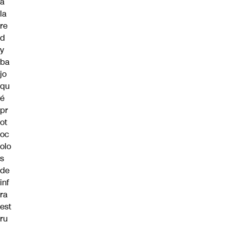
a
la
re
d
y
ba
jo
qu
é
pr
ot
oc
olo
s
de
inf
ra
est
ru