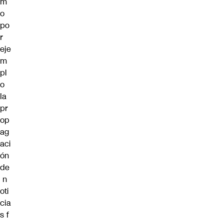
m
o
po
r
eje
m
pl
o
la
pr
op
ag
aci
ón
de
n
oti
cia
s f