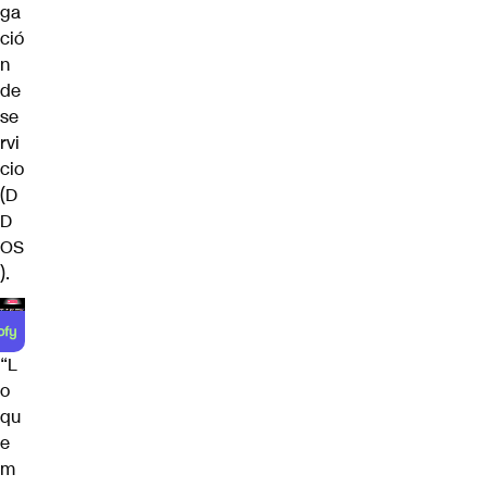
ga
ció
n
de
se
rvi
cio
(D
D
OS
).
“L
o
qu
e
m