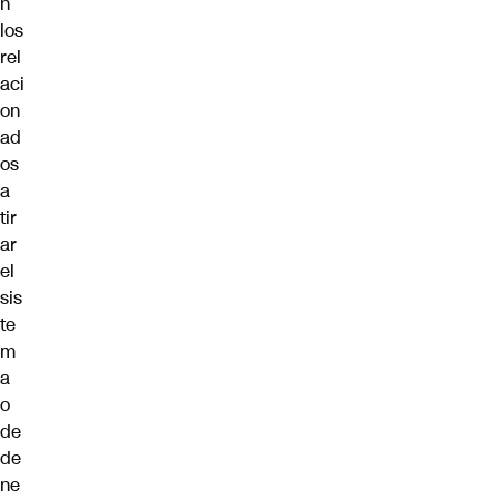
n
los
rel
aci
on
ad
os
a
tir
ar
el
sis
te
m
a
o
de
de
ne