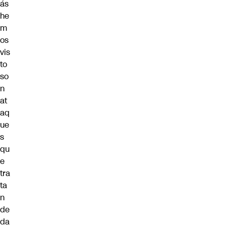
ás
he
m
os
vis
to
so
n
at
aq
ue
s
qu
e
tra
ta
n
de
da