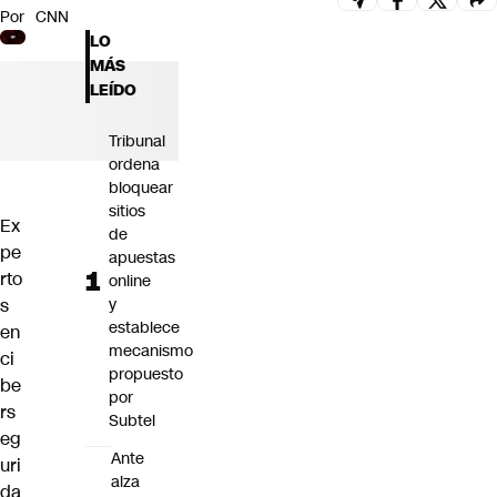
Por
CNN
Futuro 360
LO
Opinión
MÁS
LEÍDO
Tribunal
ordena
bloquear
sitios
Ex
de
pe
apuestas
rto
online
s
y
establece
en
mecanismo
ci
propuesto
be
por
rs
Subtel
eg
Ante
uri
alza
da