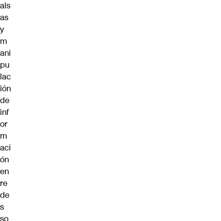
als
as
y
m
ani
pu
lac
ión
de
inf
or
m
aci
ón
en
re
de
s
so