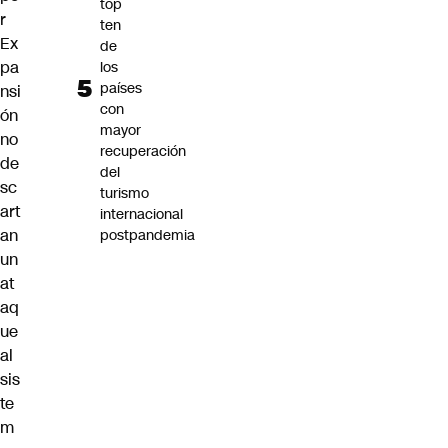
top
r
ten
Ex
de
pa
los
países
nsi
con
ón
mayor
no
recuperación
de
del
sc
turismo
art
internacional
an
postpandemia
un
at
aq
ue
al
sis
te
m