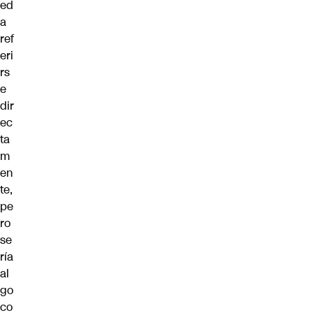
ed
a
ref
eri
rs
e
dir
ec
ta
m
en
te,
pe
ro
se
ría
al
go
co