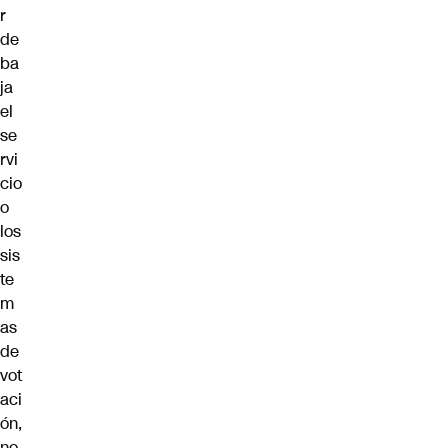
r
de
ba
ja
el
se
rvi
cio
o
los
sis
te
m
as
de
vot
aci
ón,
no