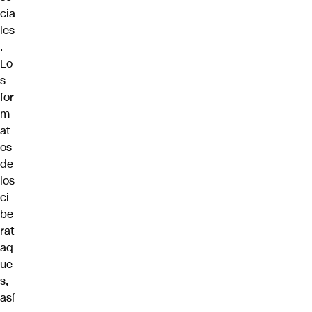
cia
les
.
Lo
s
for
m
at
os
de
los
ci
be
rat
aq
ue
s,
así