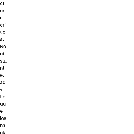
ct
ur
a
crí
tic
a.
No
ob
sta
nt
e,
ad
vir
tió
qu
e
los
ha
ck