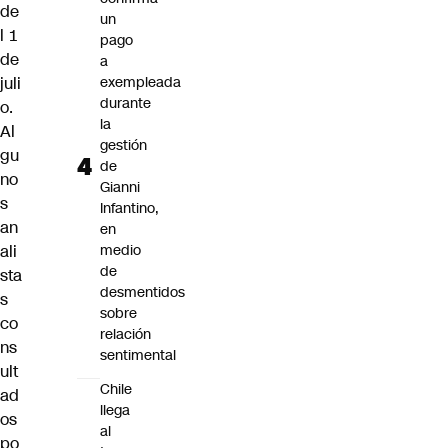
de
un
l 1
pago
de
a
juli
exempleada
durante
o.
la
Al
gestión
gu
de
no
Gianni
s
Infantino,
an
en
ali
medio
de
sta
desmentidos
s
sobre
co
relación
ns
sentimental
ult
Chile
ad
llega
os
al
po