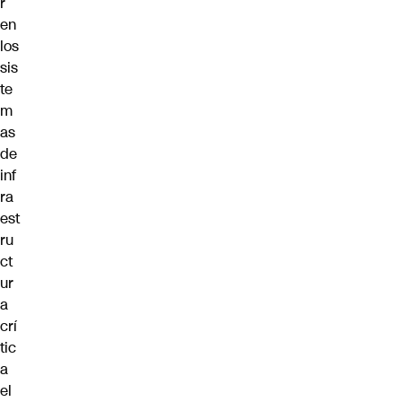
r
en
los
sis
te
m
as
de
inf
ra
est
ru
ct
ur
a
crí
tic
a
el