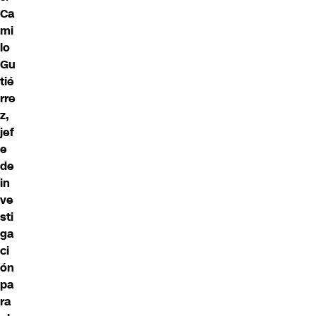
Ca
mi
lo
Gu
tié
rre
z,
jef
e
de
in
ve
sti
ga
ci
ón
pa
ra