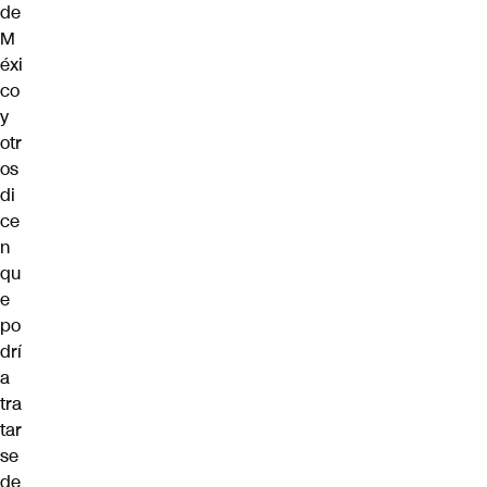
de
M
éxi
co
y
otr
os
di
ce
n
qu
e
po
drí
a
tra
tar
se
de