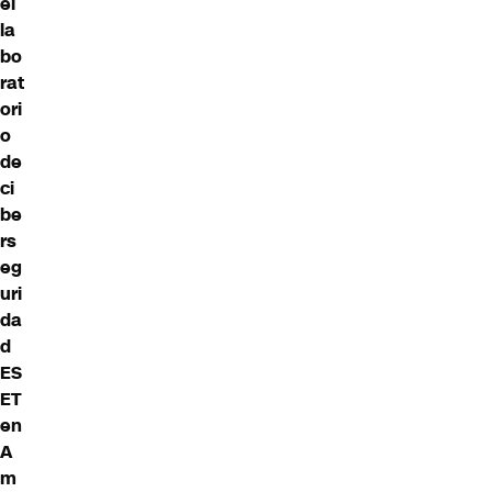
el
la
bo
rat
ori
o
de
ci
be
rs
eg
uri
da
d
ES
ET
en
A
m