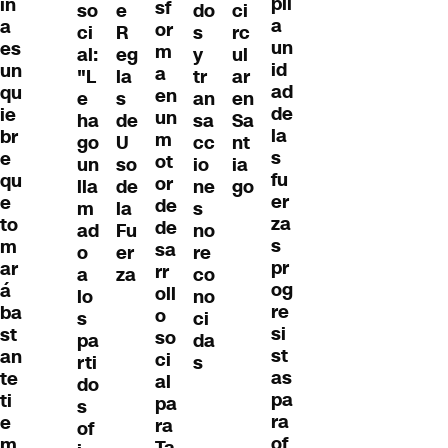
pli
in
sf
so
e
do
ci
a
a
or
ci
R
s
rc
un
es
m
al:
eg
y
ul
id
un
a
"L
la
tr
ar
ad
qu
en
e
s
an
en
de
ie
un
ha
de
sa
Sa
la
br
m
go
U
cc
nt
s
e
ot
un
so
io
ia
fu
qu
or
lla
de
ne
go
er
e
de
m
la
s
za
to
de
ad
Fu
no
s
m
sa
o
er
re
pr
ar
rr
a
za
co
og
á
oll
lo
no
re
ba
o
s
ci
si
st
so
pa
da
st
an
ci
rti
s
as
te
al
do
pa
ti
pa
s
ra
e
ra
of
of
m