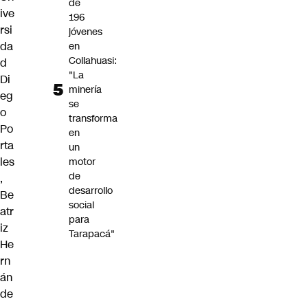
de
ive
196
rsi
jóvenes
da
en
Collahuasi:
d
"La
Di
minería
eg
se
o
transforma
Po
en
rta
un
les
motor
de
,
desarrollo
Be
social
atr
para
iz
Tarapacá"
He
rn
án
de