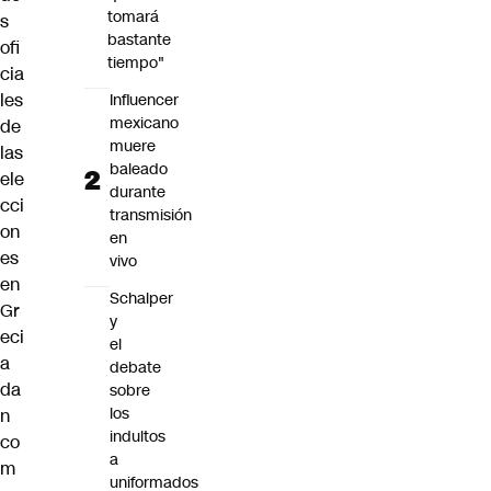
tomará
s
bastante
ofi
tiempo"
cia
les
Influencer
mexicano
de
muere
las
baleado
ele
durante
cci
transmisión
on
en
es
vivo
en
Schalper
Gr
y
eci
el
a
debate
da
sobre
los
n
indultos
co
a
m
uniformados