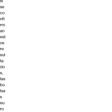
si
se
co
nfi
rm
an
est
os
re
sul
ta
do
s,
las
bo
lsa
s
eu
ro