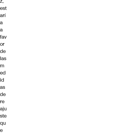
z,
est
arí
a
a
fav
or
de
las
m
ed
id
as
de
re
aju
ste
qu
e