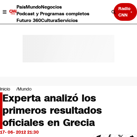
País
Mundo
Negocios
Radio
Podcast y Programas completos
CNN
Futuro 360
Cultura
Servicios
País
Mundo
Negocios
Inicio
Mundo
Experta analizó los
Deportes
Programas completos
primeros resultados
Cultura
Servicios
oficiales en Grecia
Bits
CNN Data
17- 06- 2012 21:30
CNN tiempo