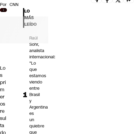
Por
CNN
Futuro 360
LO
Opinión
MÁS
LEÍDO
Raúl
Sohr,
analista
internacional:
"Lo
Lo
que
s
estamos
pri
viendo
entre
m
Brasil
er
y
os
Argentina
re
es
sul
un
ta
quiebre
do
que