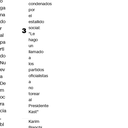
o
condenados
ga
por
na
el
do
estallido
social:
r
"Le
al
hago
pa
un
rti
llamado
do
a
Nu
los
ev
partidos
oficialistas
a
a
De
no
m
torear
oc
al
ra
Presidente
cia
Kast"
,
Karim
bl
Bianchi