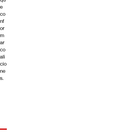
e
co
nf
or
m
ar
co
ali
cio
ne
s.