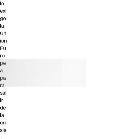
le
exi
ge
la
Un
ión
Eu
ro
pe
a
pa
ra
sal
ir
de
la
cri
sis
.