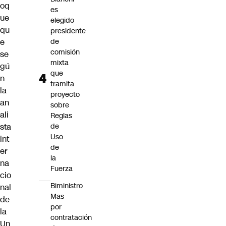
oq
es
ue
elegido
qu
presidente
e
de
comisión
se
mixta
gú
que
n
tramita
la
proyecto
an
sobre
ali
Reglas
sta
de
Uso
int
de
er
la
na
Fuerza
cio
Biministro
nal
Mas
de
por
la
contratación
Un