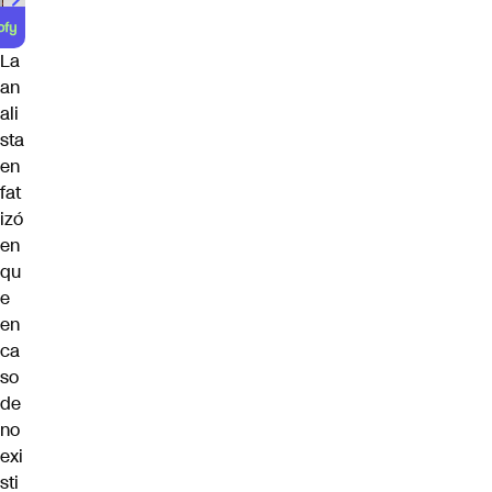
La
an
ali
sta
en
fat
izó
en
qu
e
en
ca
so
de
no
exi
sti