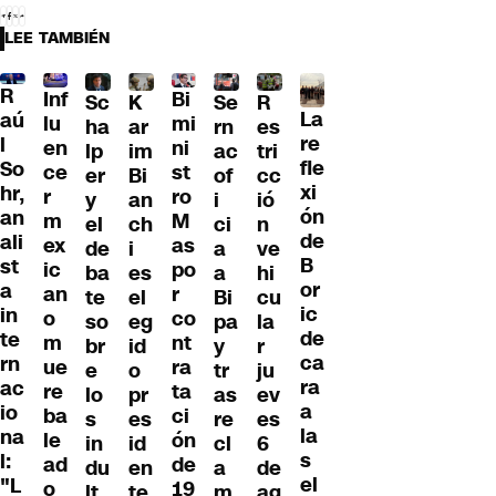
LEE TAMBIÉN
R
Inf
Bi
Sc
K
Se
R
La
aú
lu
mi
ha
ar
rn
es
re
l
en
ni
lp
im
ac
tri
fle
So
ce
st
er
Bi
of
cc
xi
hr,
r
ro
y
an
i
ió
ón
an
m
M
el
ch
ci
n
de
ali
ex
as
de
i
a
ve
B
st
ic
po
ba
es
a
hi
or
a
an
r
te
el
Bi
cu
ic
in
o
co
so
eg
pa
la
de
te
m
nt
br
id
y
r
ca
rn
ue
ra
e
o
tr
ju
ra
ac
re
ta
lo
pr
as
ev
a
io
ba
ci
s
es
re
es
la
na
le
ón
in
id
cl
6
s
l:
ad
de
du
en
a
de
el
"L
o
19
lt
te
m
ag