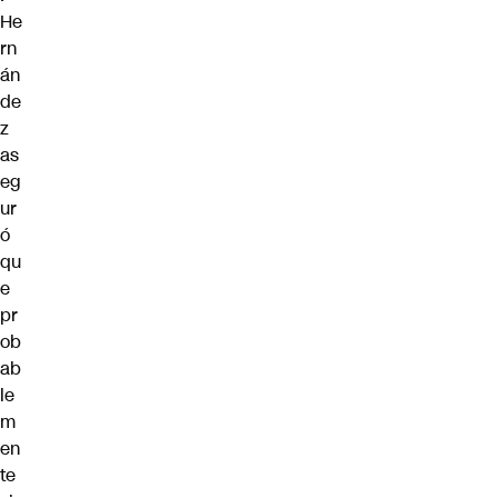
He
rn
án
de
z
as
eg
ur
ó
qu
e
pr
ob
ab
le
m
en
te