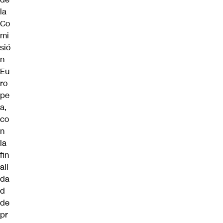
la
Co
mi
sió
n
Eu
ro
pe
a,
co
n
la
fin
ali
da
d
de
pr