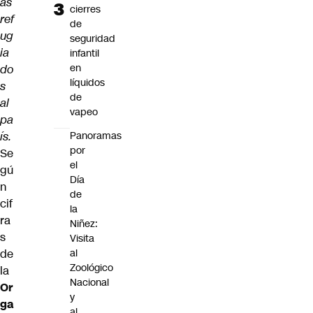
ás
cierres
ref
de
ug
seguridad
ia
infantil
en
do
líquidos
s
de
al
vapeo
pa
ís.
Panoramas
por
Se
el
gú
Día
n
de
cif
la
ra
Niñez:
s
Visita
de
al
Zoológico
la
Nacional
Or
y
ga
al