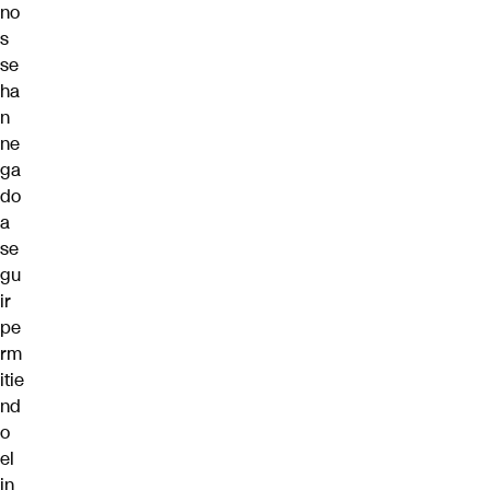
no
s
se
ha
n
ne
ga
do
a
se
gu
ir
pe
rm
itie
nd
o
el
in