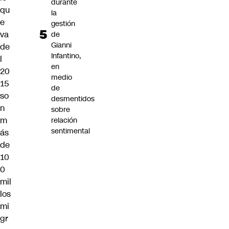
durante
qu
la
e
gestión
va
de
Gianni
de
Infantino,
l
en
20
medio
15
de
so
desmentidos
n
sobre
m
relación
sentimental
ás
de
10
0
mil
los
mi
gr