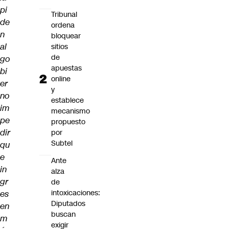
pi
Tribunal
de
ordena
n
bloquear
al
sitios
de
go
apuestas
bi
online
er
y
no
establece
im
mecanismo
pe
propuesto
dir
por
Subtel
qu
e
Ante
in
alza
gr
de
intoxicaciones:
es
Diputados
en
buscan
m
exigir