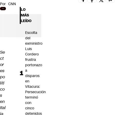
Por
CNN
Futuro 360
LO
Opinión
MÁS
LEÍDO
Escolta
del
exministro
Luis
Se
Cordero
ct
frustra
or
portonazo
es
a
disparos
po
en
líti
Vitacura:
co
Persecución
s
terminó
en
con
Ital
cinco
ia
detenidos