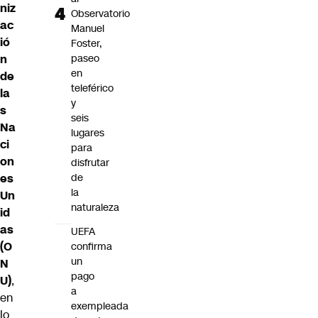
niz
Observatorio
ac
Manuel
ió
Foster,
n
paseo
en
de
teleférico
la
y
s
seis
Na
lugares
ci
para
on
disfrutar
es
de
la
Un
naturaleza
id
as
UEFA
(O
confirma
un
N
pago
U)
,
a
en
exempleada
lo