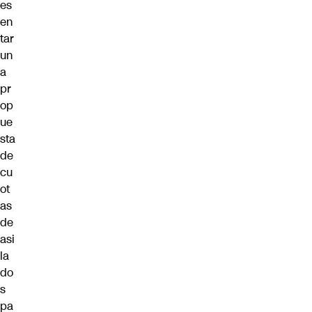
es
en
tar
un
a
pr
op
ue
sta
de
cu
ot
as
de
asi
la
do
s
pa