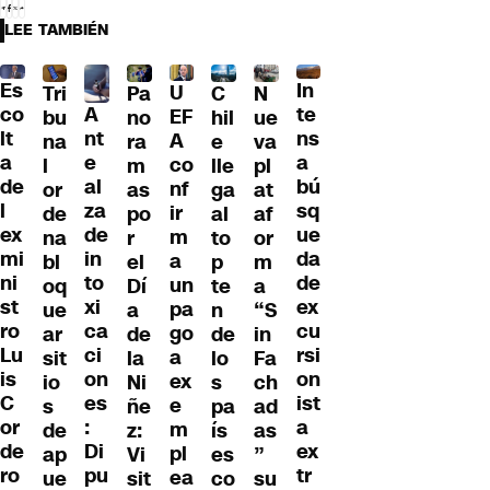
LEE TAMBIÉN
Es
In
U
Tri
Pa
C
N
A
co
te
EF
bu
no
hil
ue
nt
lt
ns
A
na
ra
e
va
e
a
a
co
l
m
lle
pl
al
de
bú
nf
or
as
ga
at
za
l
sq
ir
de
po
al
af
de
ex
ue
m
na
r
to
or
in
mi
da
a
bl
el
p
m
to
ni
de
un
oq
Dí
te
a
xi
st
ex
pa
ue
a
n
“S
ca
ro
cu
go
ar
de
de
in
ci
Lu
rsi
a
sit
la
lo
Fa
on
is
on
ex
io
Ni
s
ch
es
C
ist
e
s
ñe
pa
ad
:
or
a
m
de
z:
ís
as
Di
de
ex
pl
ap
Vi
es
”
pu
ro
tr
ea
ue
sit
co
su