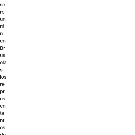
se
re
uni
rá
n
en
Br
us
ela
s
los
re
pr
es
en
ta
nt
es
de