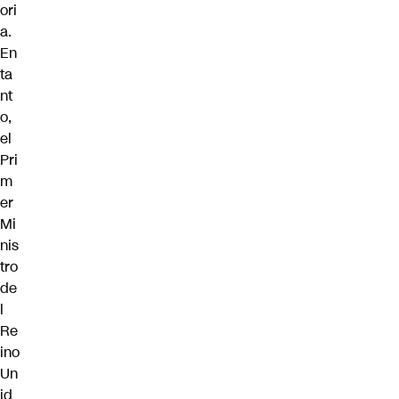
ori
a.
En
ta
nt
o,
el
Pri
m
er
Mi
nis
tro
de
l
Re
ino
Un
id