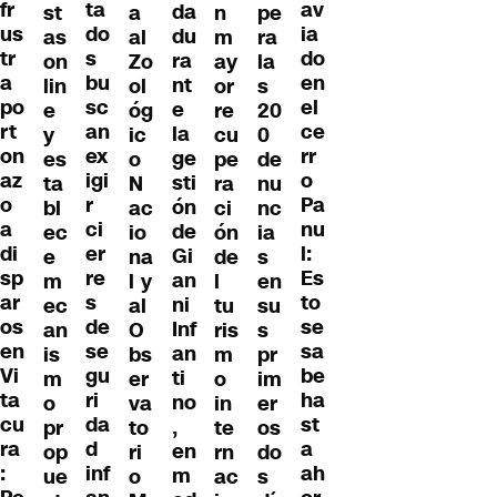
ta
fr
av
da
st
a
n
pe
do
us
ia
du
as
al
m
ra
s
tr
do
ra
on
Zo
ay
la
bu
a
en
nt
lin
ol
or
s
sc
po
el
e
e
óg
re
20
an
rt
ce
la
y
ic
cu
0
ex
on
rr
ge
es
o
pe
de
igi
az
o
sti
ta
N
ra
nu
r
o
Pa
ón
bl
ac
ci
nc
ci
a
nu
de
ec
io
ón
ia
er
di
l:
Gi
e
na
de
s
re
sp
Es
an
m
l y
l
en
s
ar
to
ni
ec
al
tu
su
de
os
se
Inf
an
O
ris
s
se
en
sa
an
is
bs
m
pr
gu
Vi
be
ti
m
er
o
im
ri
ta
ha
no
o
va
in
er
da
cu
st
,
pr
to
te
os
d
ra
a
en
op
ri
rn
do
inf
:
ah
m
ue
o
ac
s