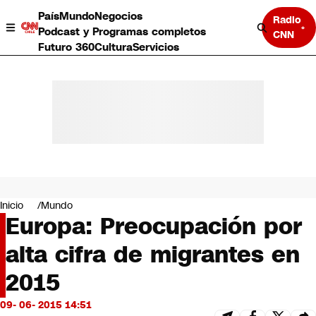
País
Mundo
Negocios
Radio
Podcast y Programas completos
CNN
Futuro 360
Cultura
Servicios
País
Mundo
Negocios
Inicio
Mundo
Europa: Preocupación por
Deportes
Programas completos
alta cifra de migrantes en
Cultura
Servicios
2015
Bits
CNN Data
09- 06- 2015 14:51
CNN tiempo