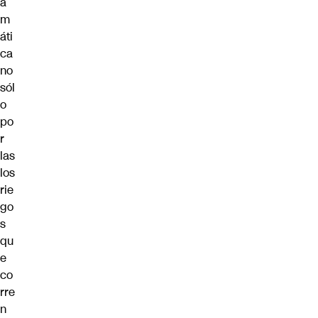
a
m
áti
ca
no
sól
o
po
r
las
los
rie
go
s
qu
e
co
rre
n