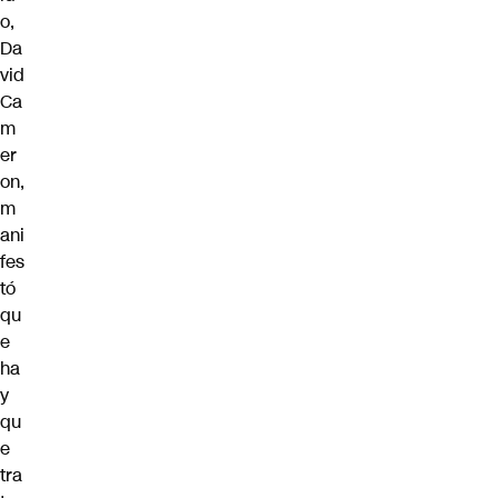
o,
Da
vid
Ca
m
er
on,
m
ani
fes
tó
qu
e
ha
y
qu
e
tra