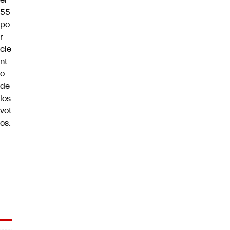
55
po
r
cie
nt
o
de
los
vot
os.