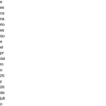
e
es
ce
na
rio
es
qu
e
el
pr
óxi
m
o
25
y
26
de
juli
o