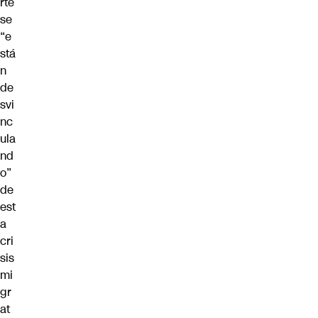
rte
se
“e
stá
n
de
svi
nc
ula
nd
o”
de
est
a
cri
sis
mi
gr
at