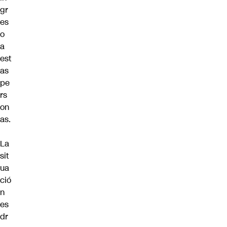
gr
es
o
a
est
as
pe
rs
on
as.
La
sit
ua
ció
n
es
dr