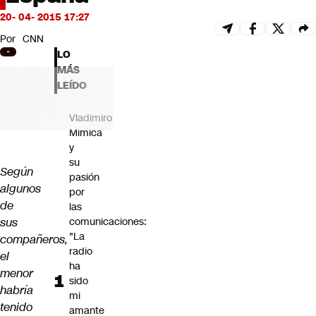
Futuro 360
20- 04- 2015 17:27
Opinión
Por
CNN
LO
MÁS
LEÍDO
Vladimiro
Mimica
y
su
Según
pasión
algunos
por
de
las
sus
comunicaciones:
"La
compañeros,
radio
el
ha
menor
sido
habría
mi
tenido
amante