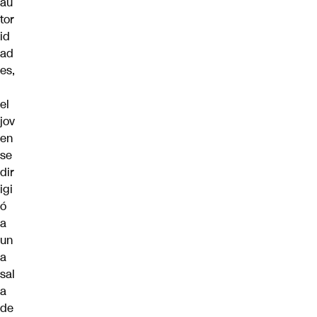
au
tor
id
ad
es,
el
jov
en
se
dir
igi
ó
a
un
a
sal
a
de