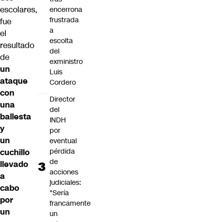
escolares,
encerrona
frustrada
fue
a
el
escolta
resultado
del
de
exministro
un
Luis
ataque
Cordero
con
Director
una
del
ballesta
INDH
y
por
un
eventual
pérdida
cuchillo
de
llevado
acciones
a
judiciales:
cabo
"Sería
por
francamente
un
un