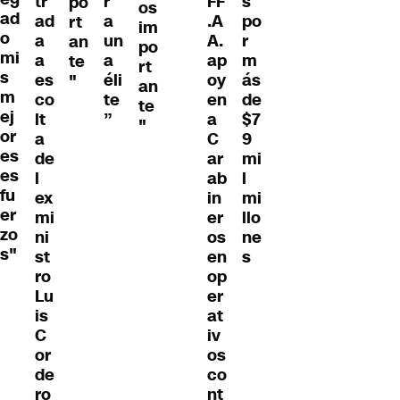
tr
r
FF
s
po
os
ad
ad
a
.A
po
rt
im
o
a
un
A.
r
an
po
mi
a
a
ap
m
te
rt
s
es
éli
oy
ás
"
an
m
co
te
en
de
te
ej
lt
”
a
$7
"
or
a
C
9
es
de
ar
mi
es
l
ab
l
fu
ex
in
mi
er
mi
er
llo
zo
ni
os
ne
s"
st
en
s
ro
op
Lu
er
is
at
C
iv
or
os
de
co
ro
nt