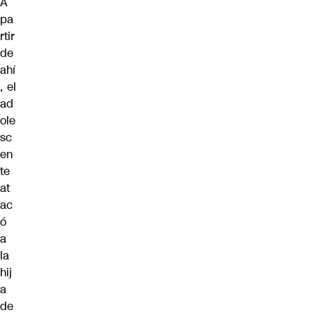
A
pa
rtir
de
ahí
, el
ad
ole
sc
en
te
at
ac
ó
a
la
hij
a
de