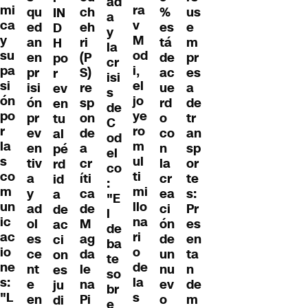
ad
mi
ra
qu
ch
%
us
IN
a
ca
v
ed
eh
es
e
D
y
y
M
an
ri
tá
m
H
la
su
od
en
(P
de
pr
po
cr
pa
i,
pr
S)
ac
es
r
isi
si
el
isi
re
ue
a
ev
s
ón
jo
ón
sp
rd
de
en
de
po
ye
pr
on
o
tr
tu
C
r
ro
ev
de
co
an
al
od
la
m
en
a
n
sp
pé
el
s
ul
tiv
cr
la
or
rd
co
co
ti
a
íti
cr
te
id
:
m
mi
y
ca
ea
s:
a
"E
un
llo
ad
de
ci
Pr
de
l
ic
na
ol
M
ón
es
ac
de
ac
ri
es
ag
de
en
ci
ba
io
o
ce
da
un
ta
on
te
ne
de
nt
le
nu
n
es
so
s:
la
e
na
ev
de
ju
br
"L
s
en
Pi
o
m
di
e