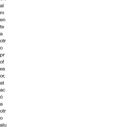
al
m
en
te
a
otr
o
pr
of
es
or,
at
ac
ó
a
otr
o
alu