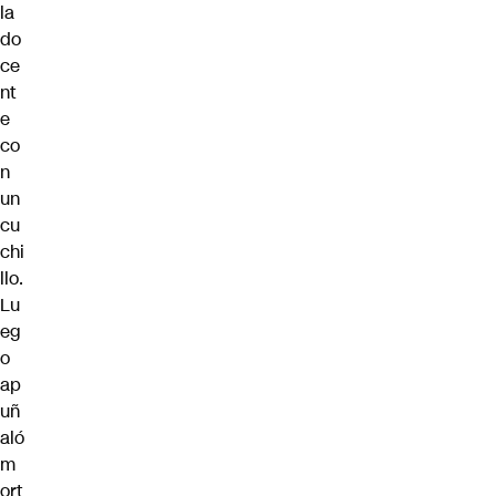
la
do
ce
nt
e
co
n
un
cu
chi
llo.
Lu
eg
o
ap
uñ
aló
m
ort