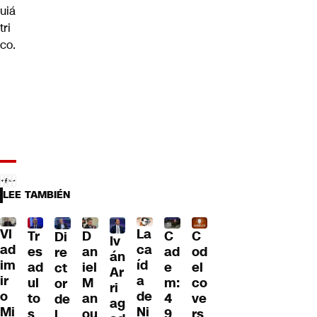
uiá
tri
co.
LEE TAMBIÉN
Vl
La
Tr
D
C
C
Di
Iv
ad
ca
es
an
ad
od
re
án
im
íd
ad
iel
e
el
ct
Ar
ir
a
ul
M
m:
co
or
ri
o
de
to
an
4
ve
de
ag
Mi
Ni
s
ou
9
rs
l