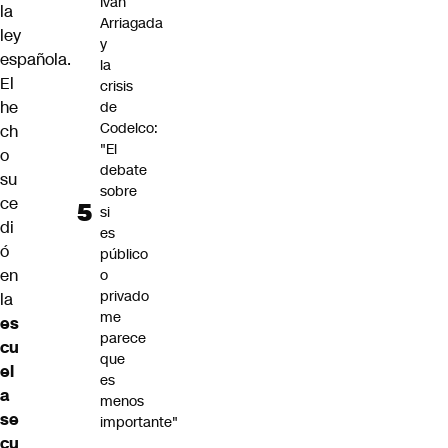
Iván
la
Arriagada
ley
y
española.
la
El
crisis
he
de
Codelco:
ch
"El
o
debate
su
sobre
ce
si
di
es
ó
público
en
o
privado
la
me
es
parece
cu
que
el
es
a
menos
se
importante"
cu