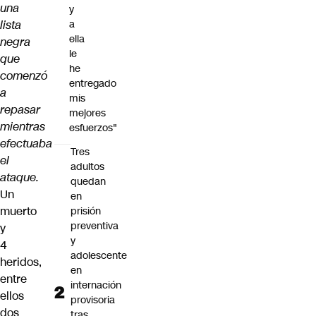
una
y
lista
a
ella
negra
le
que
he
comenzó
entregado
a
mis
repasar
mejores
mientras
esfuerzos"
efectuaba
Tres
el
adultos
ataque.
quedan
Un
en
muerto
prisión
preventiva
y
y
4
adolescente
heridos,
en
entre
internación
ellos
provisoria
dos
tras