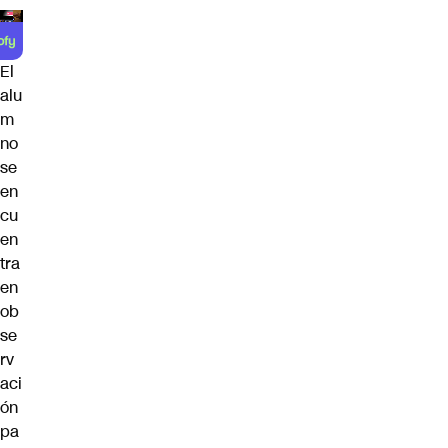
El
alu
m
no
se
en
cu
en
tra
en
ob
se
rv
aci
ón
pa