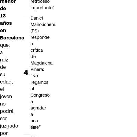
menor
retroceso
importante"
de
13
Daniel
años
Manouchehri
en
(PS)
Barcelona
responde
a
que,
crítica
a
de
raíz
Magdalena
de
Piñera:
su
“No
edad,
llegamos
el
al
Congreso
joven
a
no
agradar
podrá
a
ser
una
juzgado
élite”
por