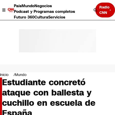
País
Mundo
Negocios
Radio
Podcast y Programas completos
CNN
Futuro 360
Cultura
Servicios
País
Mundo
Negocios
Inicio
Mundo
Estudiante concretó
Deportes
Programas completos
ataque con ballesta y
Cultura
Servicios
cuchillo en escuela de
Bits
CNN Data
España
CNN tiempo