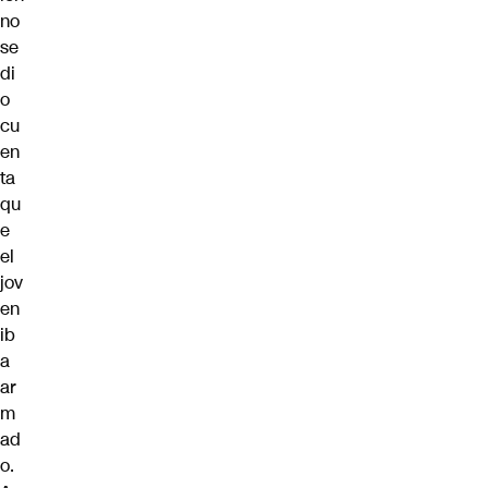
no
se
di
o
cu
en
ta
qu
e
el
jov
en
ib
a
ar
m
ad
o.