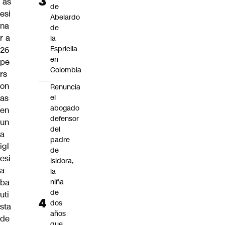
as
de
esi
Abelardo
na
de
r a
la
Espriella
26
en
pe
Colombia
rs
on
Renuncia
as
el
abogado
en
defensor
un
del
a
padre
igl
de
esi
Isidora,
a
la
ba
niña
de
uti
dos
sta
años
de
que