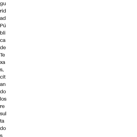
gu
rid
ad
Pú
bli
ca
de
Te
xa
s,
cit
an
do
los
re
sul
ta
do
s