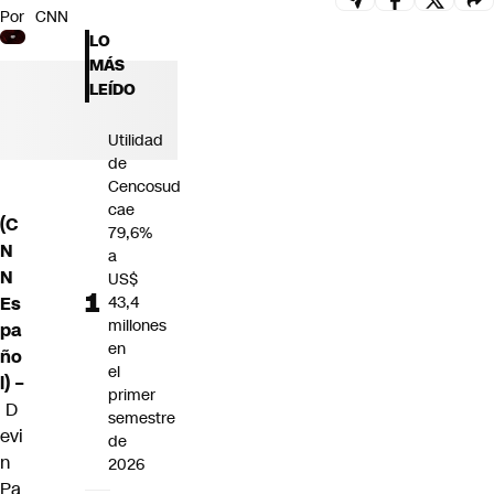
Por
CNN
Futuro 360
LO
Opinión
MÁS
LEÍDO
Utilidad
de
Cencosud
cae
(C
79,6%
N
a
N
US$
Es
43,4
millones
pa
en
ño
el
l) –
primer
D
semestre
evi
de
n
2026
Pa