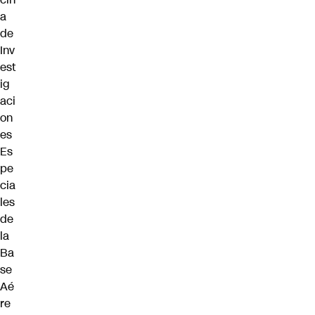
a
de
Inv
est
ig
aci
on
es
Es
pe
cia
les
de
la
Ba
se
Aé
re