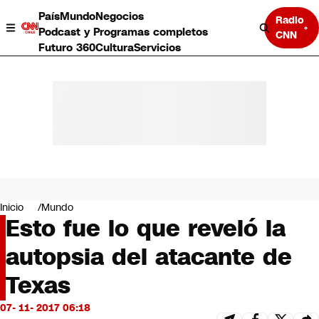
País
Mundo
Negocios
Radio
Podcast y Programas completos
CNN
Futuro 360
Cultura
Servicios
País
Mundo
Negocios
Inicio
Mundo
Esto fue lo que reveló la
Deportes
Programas completos
autopsia del atacante de
Cultura
Servicios
Texas
Bits
CNN Data
07- 11- 2017 06:18
CNN tiempo