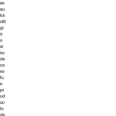
se
au
toi
nfli
gi
ó
o
si
su
de
ce
so
fu
e
pr
od
uc
to
de