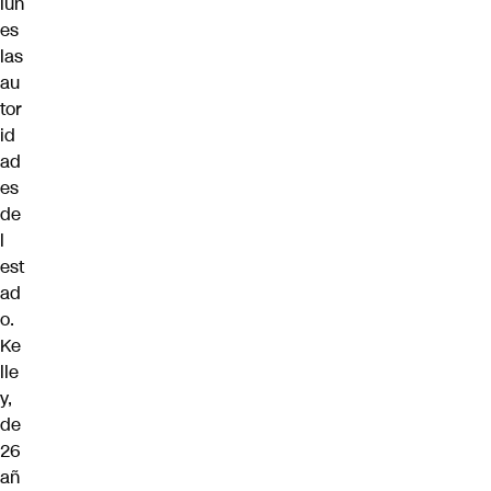
lun
es
las
au
tor
id
ad
es
de
l
est
ad
o.
Ke
lle
y,
de
26
añ