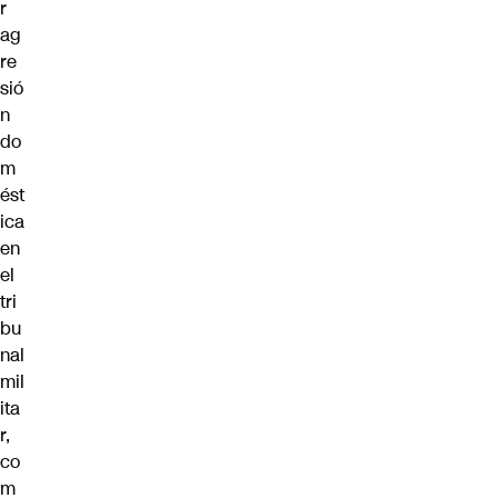
r
ag
re
sió
n
do
m
ést
ica
en
el
tri
bu
nal
mil
ita
r,
co
m