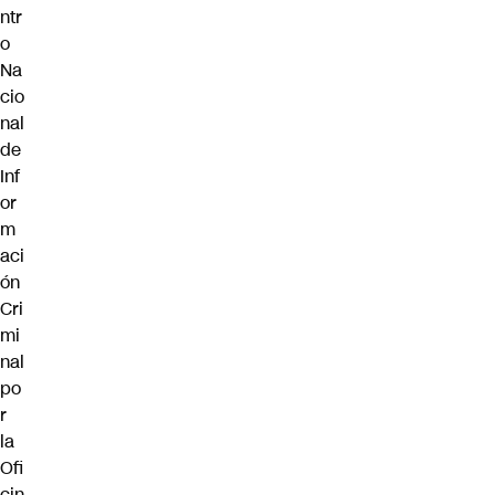
ntr
o
Na
cio
nal
de
Inf
or
m
aci
ón
Cri
mi
nal
po
r
la
Ofi
cin