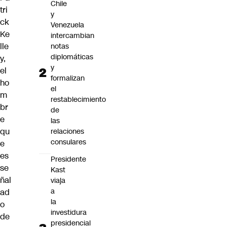
Chile
tri
y
ck
Venezuela
Ke
intercambian
lle
notas
diplomáticas
y,
y
el
formalizan
ho
el
m
restablecimiento
br
de
e
las
qu
relaciones
consulares
e
es
Presidente
se
Kast
ñal
viaja
a
ad
la
o
investidura
de
presidencial