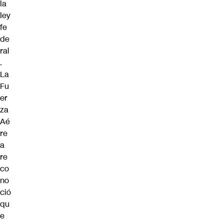
la
ley
fe
de
ral
.
La
Fu
er
za
Aé
re
a
re
co
no
ció
qu
e