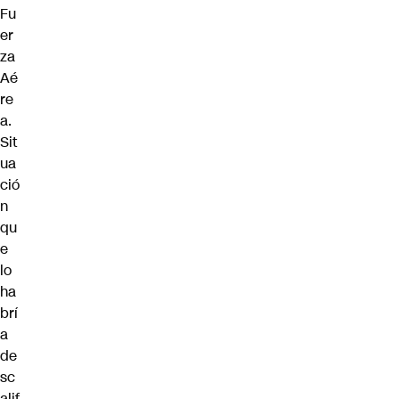
Fu
er
za
Aé
re
a.
Sit
ua
ció
n
qu
e
lo
ha
brí
a
de
sc
alif