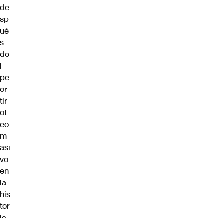
de
sp
ué
s
de
l
pe
or
tir
ot
eo
m
asi
vo
en
la
his
tor
ia