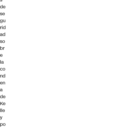
de
se
gu
rid
ad
so
br
e
la
co
nd
en
a
de
Ke
lle
y
po