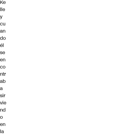
Ke
lle
y
cu
an
do
él
se
en
co
ntr
ab
a
sir
vie
nd
o
en
la