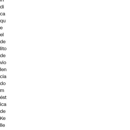
di
ca
qu
e
el
de
lito
de
vio
len
cia
do
m
ést
ica
de
Ke
lle