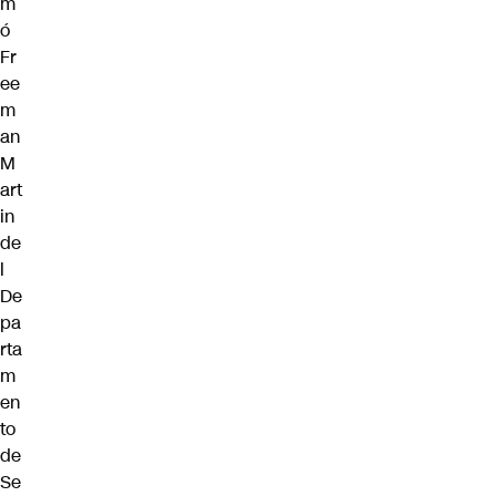
m
ó
Fr
ee
m
an
M
art
in
de
l
De
pa
rta
m
en
to
de
Se