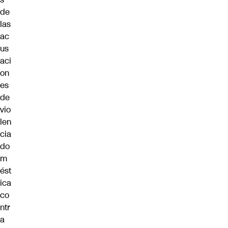
de
las
ac
us
aci
on
es
de
vio
len
cia
do
m
ést
ica
co
ntr
a