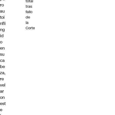
total
ro
tras
au
fallo
toi
de
la
nfli
Corte
ng
id
o
en
su
ca
be
za,
re
vel
ar
on
est
e