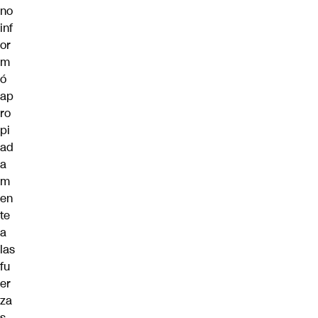
no
inf
or
m
ó
ap
ro
pi
ad
a
m
en
te
a
las
fu
er
za
s