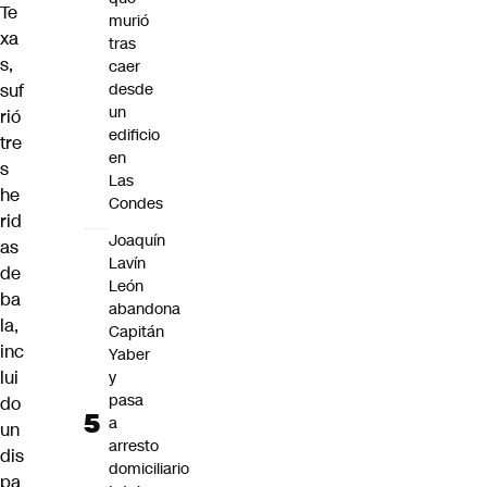
Te
murió
xa
tras
s
,
caer
suf
desde
un
rió
edificio
tre
en
s
Las
he
Condes
rid
Joaquín
as
Lavín
de
León
ba
abandona
la,
Capitán
inc
Yaber
lui
y
pasa
do
a
un
arresto
dis
domiciliario
pa