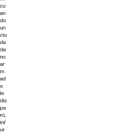
cu
an
do
un
ciu
da
da
no
ar
m
ad
o
le
dis
pa
ró,
inf
or