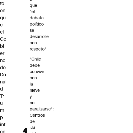
to
que
en
"el
qu
debate
político
e
se
el
desarrolle
Go
con
bi
respeto"
er
"Chile
no
debe
de
convivir
Do
con
nal
la
d
nieve
Tr
y
u
no
paralizarse":
m
Centros
p
de
int
ski
en