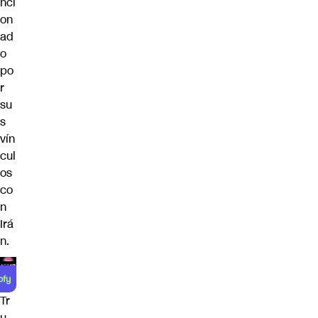
nci
on
ad
o
po
r
su
s
vín
cul
os
co
n
Irá
n.
Tr
u