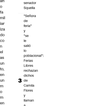
ari
senador
o
Squella
fa
"Señora
mil
de
iar
feria"
iza
y
do
"se
co
le
salió
n
lo
el
poblacional":
as
Ferias
un
Libres
to,
rechazan
en
dichos
un
de
Camila
m
Flores
o
y
m
llaman
en
a