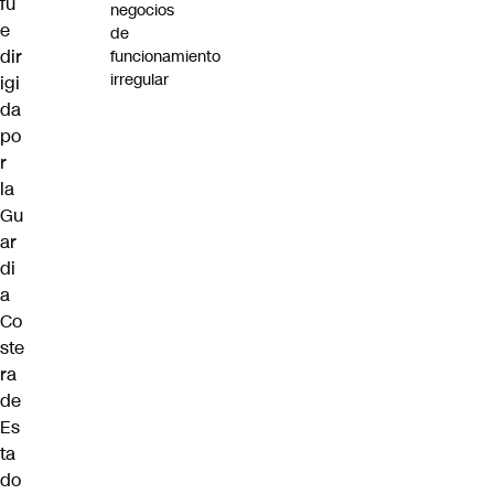
fu
negocios
e
de
dir
funcionamiento
irregular
igi
da
po
r
la
Gu
ar
di
a
Co
ste
ra
de
Es
ta
do