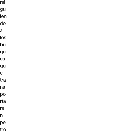
rsi
gu
ien
do
a
los
bu
qu
es
qu
e
tra
ns
po
rta
ra
n
pe
tró