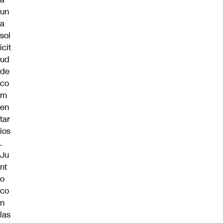
un
a
sol
icit
ud
de
co
m
en
tar
ios
.
Ju
nt
o
co
n
las