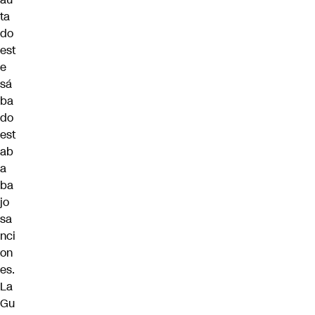
ta
do
est
e
sá
ba
do
est
ab
a
ba
jo
sa
nci
on
es.
La
Gu