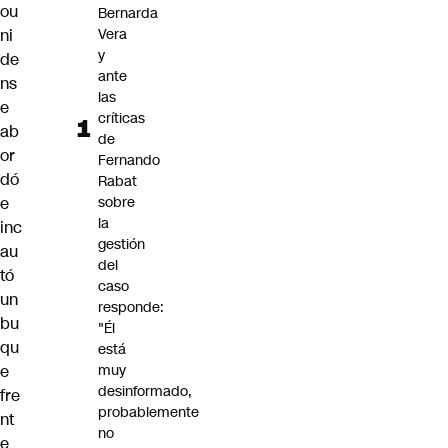
ou
Bernarda
ni
Vera
y
de
ante
ns
las
e
críticas
ab
de
or
Fernando
dó
Rabat
e
sobre
la
inc
gestión
au
del
tó
caso
un
responde:
bu
"Él
qu
está
e
muy
desinformado,
fre
probablemente
nt
no
e