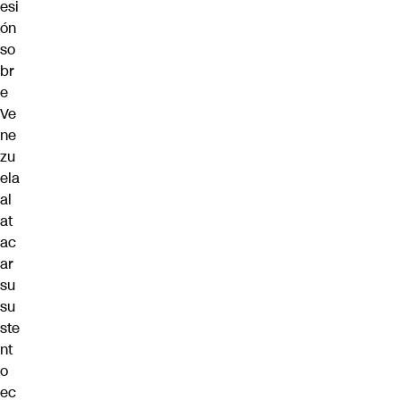
esi
ón
so
br
e
Ve
ne
zu
ela
al
at
ac
ar
su
su
ste
nt
o
ec