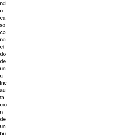
nd
o
ca
so
co
no
ci
do
de
un
a
inc
au
ta
ció
n
de
un
bu