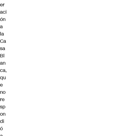
er
aci
ón
a
la
Ca
sa
Bl
an
ca,
qu
e
no
re
sp
on
di
ó
a