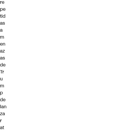
re
pe
tid
as
a
m
en
az
as
de
Tr
u
m
p
de
lan
za
r
at