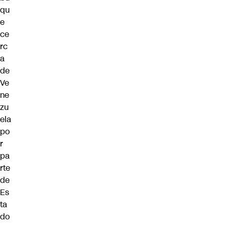
qu
e
ce
rc
a
de
Ve
ne
zu
ela
po
r
pa
rte
de
Es
ta
do