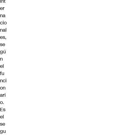
int
er
na
cio
nal
es,
se
gú
n
el
fu
nci
on
ari
o.
Es
el
se
gu