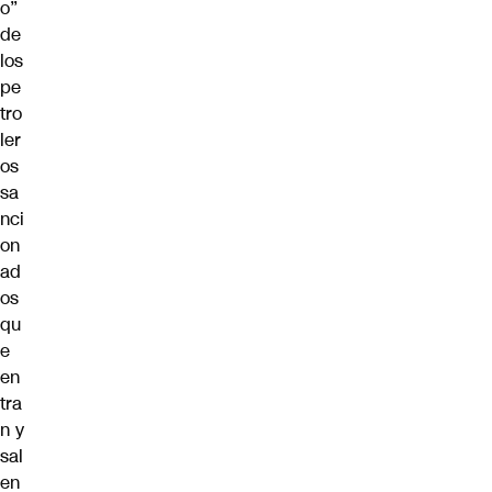
o”
de
los
pe
tro
ler
os
sa
nci
on
ad
os
qu
e
en
tra
n y
sal
en