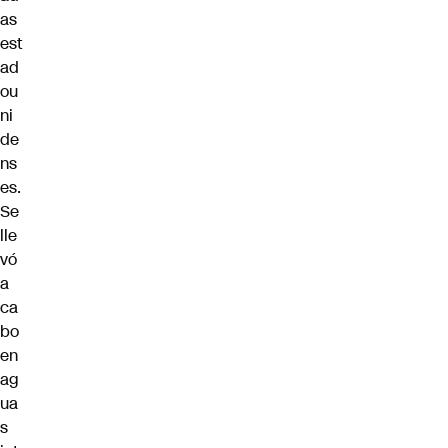
as
est
ad
ou
ni
de
ns
es.
Se
lle
vó
a
ca
bo
en
ag
ua
s