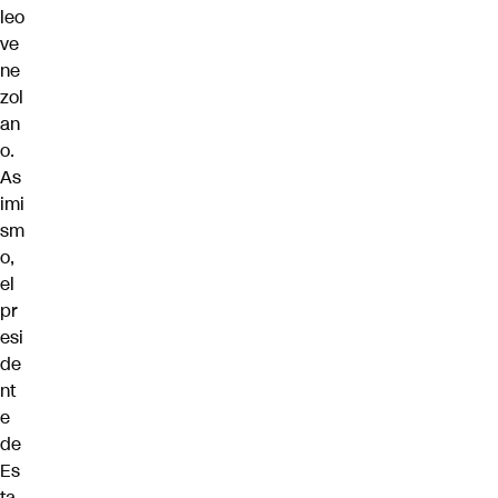
leo
ve
ne
zol
an
o.
As
imi
sm
o,
el
pr
esi
de
nt
e
de
Es
ta