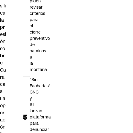
piden
sifi
revisar
ca
criterios
la
para
el
pr
cierre
esi
preventivo
ón
de
so
caminos
br
a
e
la
Ca
montaña
ra
"Sin
ca
Fachadas":
s.
CNC
La
y
SII
op
lanzan
er
plataforma
aci
para
ón
denunciar