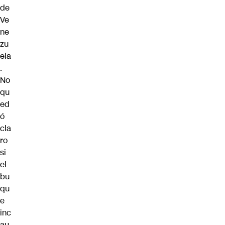
de
Ve
ne
zu
ela
.
No
qu
ed
ó
cla
ro
si
el
bu
qu
e
inc
au