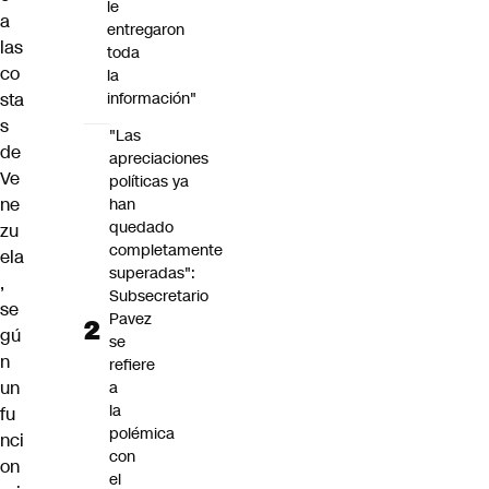
le
a
entregaron
las
toda
co
la
sta
información"
s
"Las
de
apreciaciones
Ve
políticas ya
ne
han
quedado
zu
completamente
ela
superadas":
,
Subsecretario
se
Pavez
gú
se
n
refiere
un
a
la
fu
polémica
nci
con
on
el