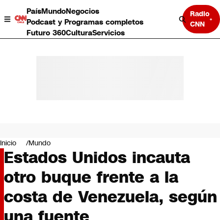
País
Mundo
Negocios
Radio
Podcast y Programas completos
CNN
Futuro 360
Cultura
Servicios
País
Mundo
Negocios
Inicio
Mundo
Estados Unidos incauta
Deportes
Programas completos
otro buque frente a la
Cultura
Servicios
costa de Venezuela, según
Bits
CNN Data
una fuente
CNN tiempo