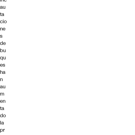
au
ta
cio
ne
s
de
bu
qu
es
ha
n
au
m
en
ta
do
la
pr