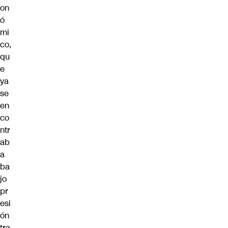
on
ó
mi
co,
qu
e
ya
se
en
co
ntr
ab
a
ba
jo
pr
esi
ón
tra