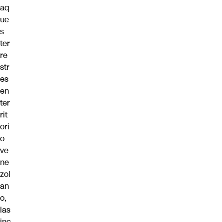
aq
ue
s
ter
re
str
es
en
ter
rit
ori
o
ve
ne
zol
an
o,
las
inc