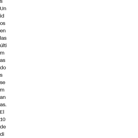
s
Un
id
os
en
las
últi
m
as
do
s
se
m
an
as.
El
10
de
di