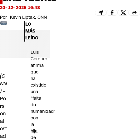
Futuro 360
20- 12- 2025 16:48
Opinión
Por
Kevin Liptak, CNN
LO
MÁS
LEÍDO
Luis
Cordero
afirma
que
(C
ha
NN
existido
) –
una
Pe
"falta
de
rs
humanidad"
on
con
al
la
est
hija
ad
de