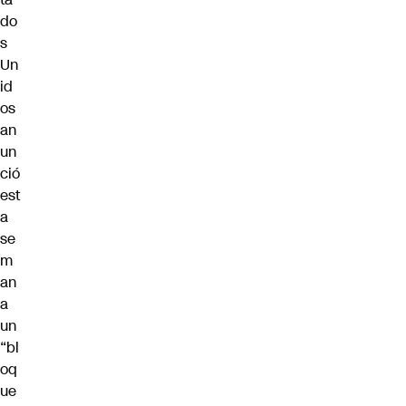
do
s
Un
id
os
an
un
ció
est
a
se
m
an
a
un
“bl
oq
ue