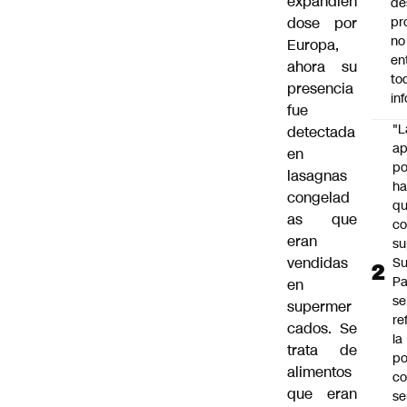
expandién
de
dose por
pr
no
Europa,
en
ahora su
to
presencia
in
fue
"L
detectada
ap
en
po
lasagnas
h
congelad
q
as que
c
eran
su
vendidas
Su
P
en
se
supermer
re
cados. Se
la
trata de
po
alimentos
co
que eran
se