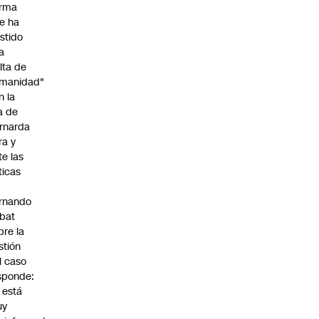
irma
e ha
istido
a
alta de
manidad"
n la
ja de
rnarda
ra y
te las
íticas
rnando
bat
bre la
stión
l caso
sponde:
l está
uy