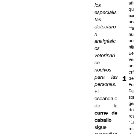
af
los
qu
especialis
ex
tas
un
detectaro
"f
n
hu
analgésic
co
hi
os
Be
veterinari
Ve
os
an
nocivos
cr
para las
de
personas.
Fe
El
Ra
so
escándalo
ge
de la
de
carne de
re
caballo
"É
sigue
m