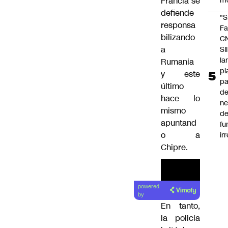
Francia se
m
defiende
"S
responsa
Fa
bilizando
C
a
SII
la
Rumania
pl
y este
pa
último
de
hace lo
ne
mismo
d
apuntand
fu
o a
ir
Chipre.
powered
by
En tanto,
la policía