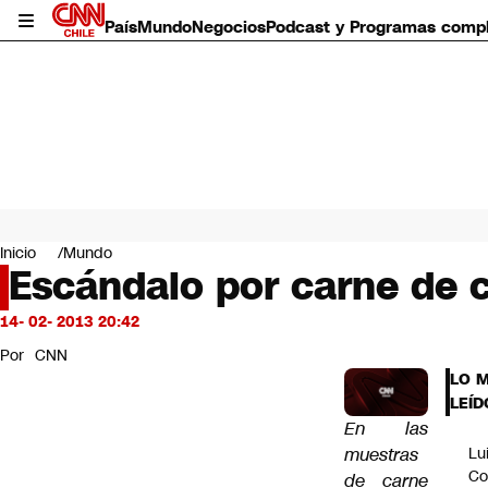
País
Mundo
Negocios
Podcast y Programas comp
País
Mundo
Inicio
Mundo
Negocios
Escándalo por carne de 
Deportes
Programas completos
14- 02- 2013 20:42
Cultura
Por
CNN
Servicios
LO 
Bits
LEÍD
CNN Data
En las
CNN tiempo
muestras
Lu
Futuro 360
Co
de carne
Opinión