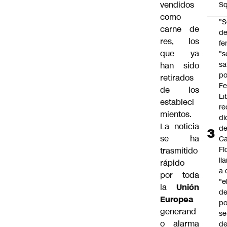
vendidos
Sq
como
"S
carne de
d
res, los
fe
que ya
"s
sa
han sido
po
retirados
Fe
de los
Li
estableci
re
mientos.
di
La noticia
d
se ha
Ca
Fl
trasmitido
ll
rápido
a 
por toda
"e
la
Unión
d
Europea
po
generand
se
o alarma
de