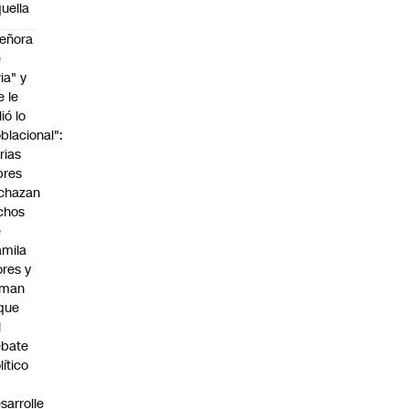
uella
eñora
e
ria" y
e le
lió lo
blacional":
rias
bres
chazan
chos
e
mila
ores y
aman
que
l
ebate
lítico
sarrolle