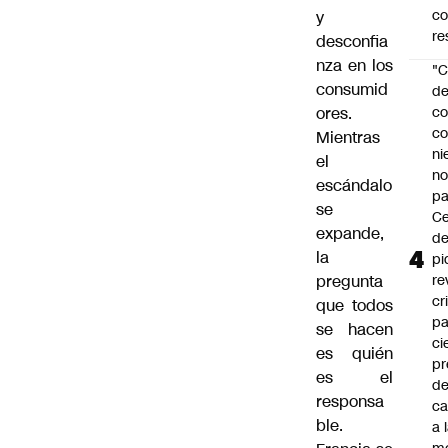
c
y
re
desconfia
nza en los
"C
consumid
d
ores.
co
co
Mientras
ni
el
n
escándalo
pa
se
Ce
expande,
de
la
pi
pregunta
re
cr
que todos
pa
se hacen
ci
es quién
pr
es el
d
responsa
c
ble.
a 