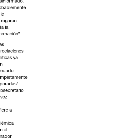
sinformado,
obablemente
 le
tregaron
da la
formación"
as
reciaciones
líticas ya
an
uedado
ompletamente
peradas":
bsecretario
avez
fiere a
lémica
n el
nador