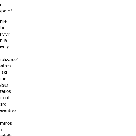
on
speto"
hile
ebe
nvivir
n la
eve y
o
ralizarse":
ntros
 ski
den
visar
iterios
ra el
erre
eventivo
e
aminos
la