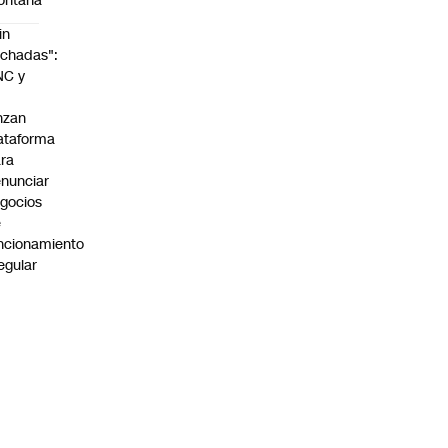
ontaña
in
chadas":
NC y
nzan
ataforma
ra
nunciar
gocios
e
ncionamiento
regular