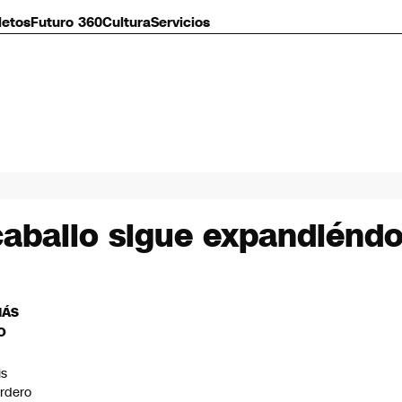
letos
Futuro 360
Cultura
Servicios
caballo sigue expandiénd
MÁS
O
is
rdero