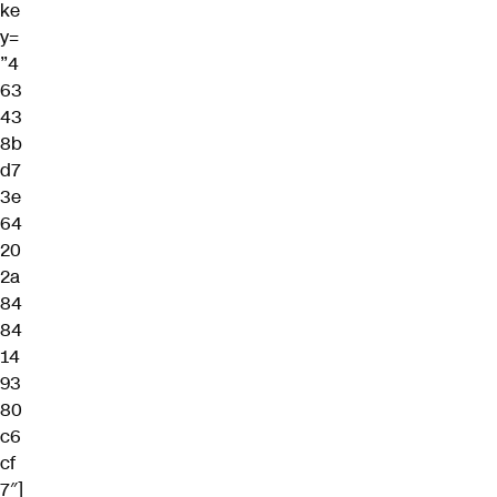
ke
y=
”4
63
43
8b
d7
3e
64
20
2a
84
84
14
93
80
c6
cf
7″]