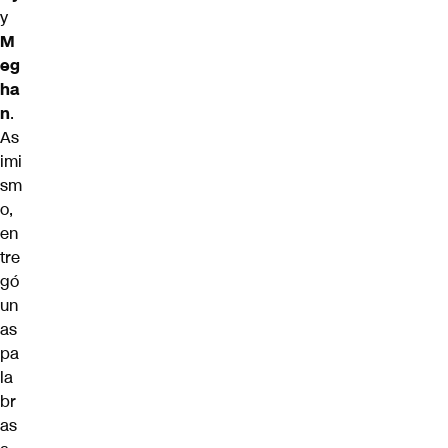
y
M
eg
ha
n
.
As
imi
sm
o,
en
tre
gó
un
as
pa
la
br
as