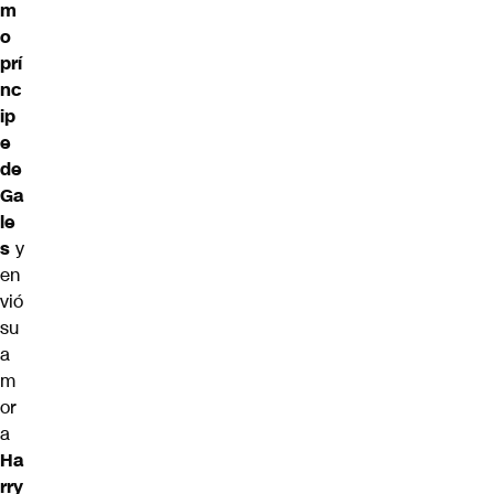
m
o
prí
nc
ip
e
de
Ga
le
s
y
en
vió
su
a
m
or
a
Ha
rry