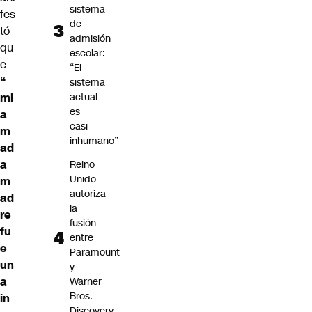
sistema
fes
de
tó
admisión
qu
escolar:
e
“El
“
sistema
mi
actual
es
a
casi
m
inhumano”
ad
a
Reino
Unido
m
autoriza
ad
la
re
fusión
fu
entre
e
Paramount
un
y
a
Warner
Bros.
in
Discovery