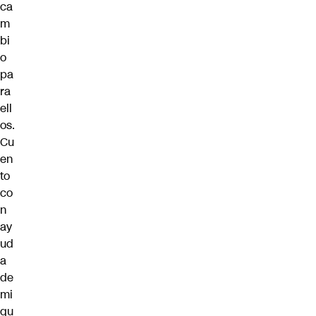
ca
m
bi
o
pa
ra
ell
os.
Cu
en
to
co
n
ay
ud
a
de
mi
qu