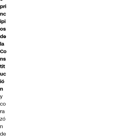
pri
nc
ipi
os
de
la
Co
ns
tit
uc
ió
n
y
co
ra
zó
n
de