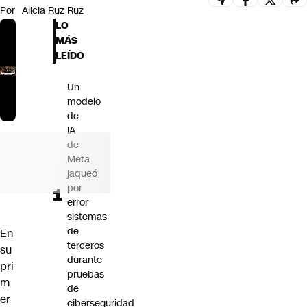
Por
Alicia Ruz Ruz
Futuro 360
LO
Opinión
MÁS
LEÍDO
Un
modelo
de
IA
de
Meta
jaqueó
por
error
sistemas
de
En
terceros
su
durante
pri
pruebas
m
de
er
ciberseguridad