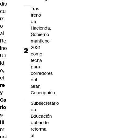
dis
Tras
cu
freno
rs
de
o
Hacienda,
al
Gobierno
Re
mantiene
2031
ino
como
Un
fecha
id
para
o,
corredores
el
del
re
Gran
y
Concepción
Ca
Subsecretario
rlo
de
s
Educación
III
defiende
m
reforma
al
ani