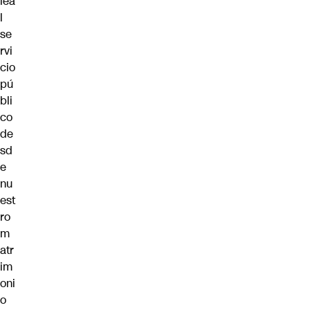
lea
l
se
rvi
cio
pú
bli
co
de
sd
e
nu
est
ro
m
atr
im
oni
o