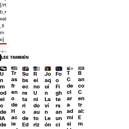
[/rt
b_r
eal
_ti
m
e]
LEE TAMBIÉN
Tr
T
B
U
Su
R
Jo
Fo
as
C
an
n
bs
ei
aq
o
fr
de
co
m
ec
no
uí
Fi
en
cl
C
od
re
U
n
gh
o
ar
en
el
ta
ni
La
te
de
a
tr
o
ri
do
ví
rs
H
ad
al:
de
o
au
n
an
ac
mi
E
IA
de
to
Le
un
ie
si
m
de
Ed
riz
ón
ci