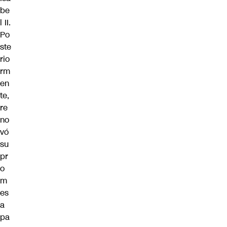
be
l II.
Po
ste
rio
rm
en
te,
re
no
vó
su
pr
o
m
es
a
pa