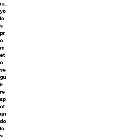
na,
yo
le
s
pr
o
m
et
o
se
gu
ir
re
sp
et
an
do
lo
s