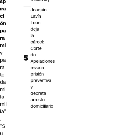
sp
ira
Joaquín
ci
Lavín
León
ón
deja
pa
la
ra
cárcel:
mí
Corte
y
de
pa
Apelaciones
ra
revoca
prisión
to
preventiva
da
y
mi
decreta
fa
arresto
mil
domiciliario
ia”
.
“S
u