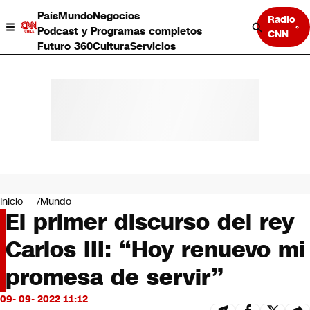
País
Mundo
Negocios
Radio
Podcast y Programas completos
CNN
Futuro 360
Cultura
Servicios
País
Mundo
Negocios
Inicio
Mundo
El primer discurso del rey
Deportes
Programas completos
Carlos III: “Hoy renuevo mi
Cultura
Servicios
promesa de servir”
Bits
CNN Data
09- 09- 2022 11:12
CNN tiempo