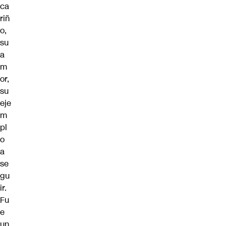
ca
riñ
o,
su
a
m
or,
su
eje
m
pl
o
a
se
gu
ir.
Fu
e
un