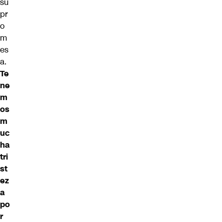
su
pr
o
m
es
a.
Te
ne
m
os
m
uc
ha
tri
st
ez
a
po
r