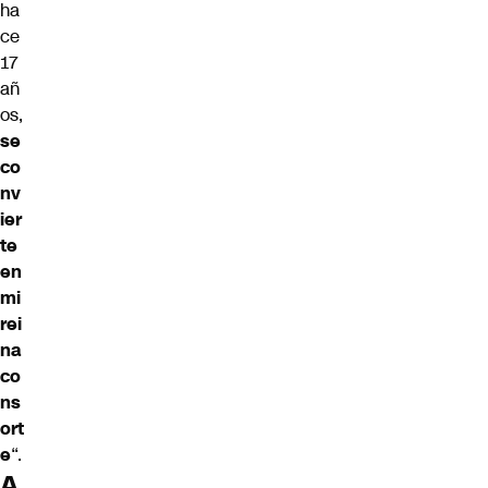
ha
ce
17
añ
os,
se
co
nv
ier
te
en
mi
rei
na
co
ns
ort
e
“.
A