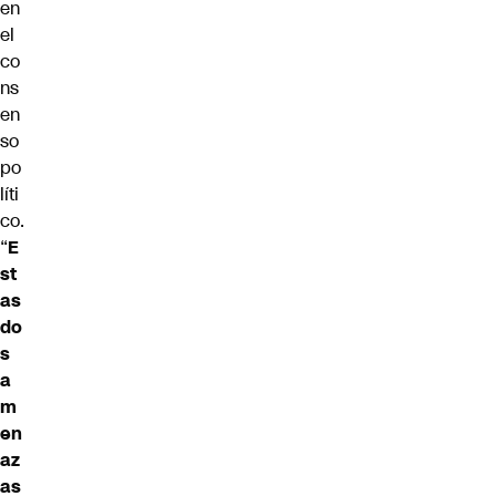
en
el
co
ns
en
so
po
líti
co.
“
E
st
as
do
s
a
m
en
az
as