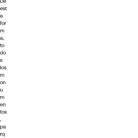
De
est
a
for
m
a,
to
do
s
los
m
on
u
m
en
tos
,
pa
rq