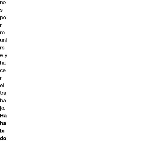
no
s
po
r
re
uni
rs
e y
ha
ce
r
el
tra
ba
jo.
Ha
ha
bi
do