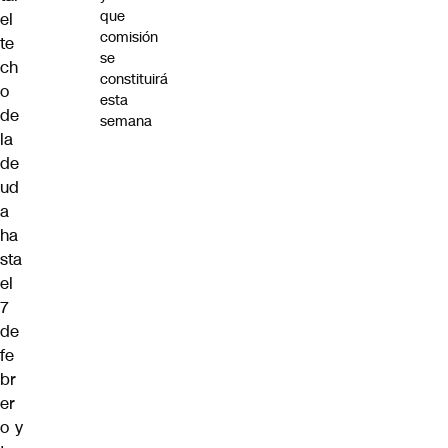
que
el
comisión
te
se
ch
constituirá
o
esta
de
semana
la
de
ud
a
ha
sta
el
7
de
fe
br
er
o y