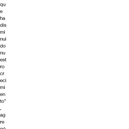
qu
e
ha
dis
mi
nui
do
nu
est
ro
cr
eci
mi
en
to”
,
ag
re
gó