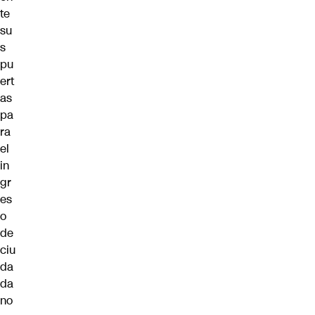
te
su
s
pu
ert
as
pa
ra
el
in
gr
es
o
de
ciu
da
da
no