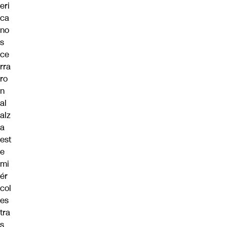
eri
ca
no
s
ce
rra
ro
n
al
alz
a
est
e
mi
ér
col
es
tra
s