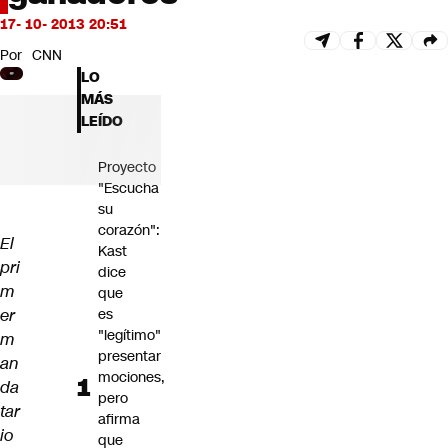
Futuro 360
17- 10- 2013 20:51
Opinión
Por
CNN
LO
MÁS
LEÍDO
Proyecto
"Escucha
su
corazón":
El
Kast
pri
dice
m
que
er
es
"legítimo"
m
presentar
an
mociones,
da
pero
tar
afirma
io
que