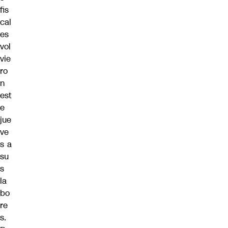
fis
cal
es
vol
vie
ro
n
est
e
jue
ve
s a
su
s
la
bo
re
s.