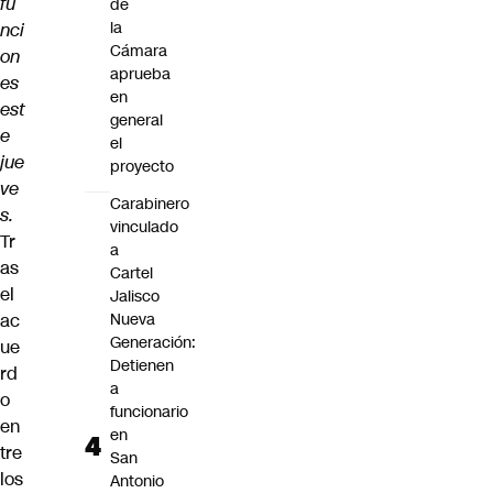
fu
de
la
nci
Cámara
on
aprueba
es
en
est
general
e
el
jue
proyecto
ve
Carabinero
s.
vinculado
Tr
a
as
Cartel
el
Jalisco
ac
Nueva
Generación:
ue
Detienen
rd
a
o
funcionario
en
en
tre
San
los
Antonio