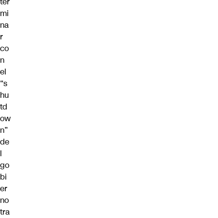
ter
mi
na
r
co
n
el
“s
hu
td
ow
n”
de
l
go
bi
er
no
tra