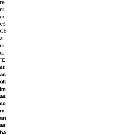
re
m
ar
có
Ob
a
m
a.
“
E
st
as
últ
im
as
se
m
an
as
ha