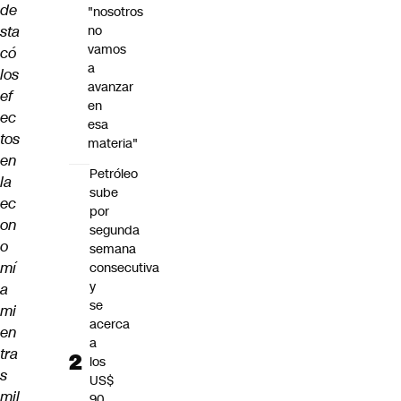
de
"nosotros
sta
no
vamos
có
a
los
avanzar
ef
en
ec
esa
tos
materia"
en
Petróleo
la
sube
ec
por
on
segunda
o
semana
mí
consecutiva
y
a
se
mi
acerca
en
a
tra
los
s
US$
mil
90