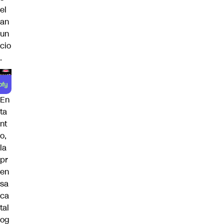
el
an
un
cio
.
En
ta
nt
o,
la
pr
en
sa
ca
tal
og