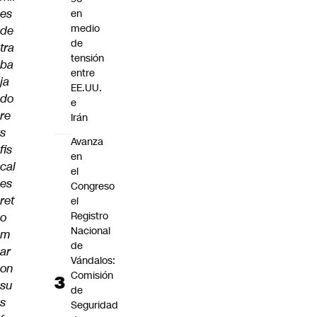
es
en
medio
de
de
tra
tensión
ba
entre
ja
EE.UU.
do
e
re
Irán
s
Avanza
fis
en
cal
el
es
Congreso
ret
el
Registro
o
Nacional
m
de
ar
Vándalos:
on
Comisión
su
de
s
Seguridad