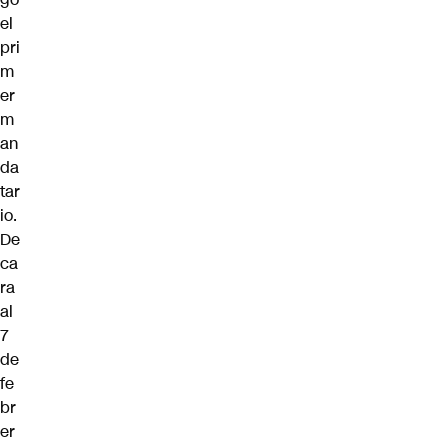
el
pri
m
er
m
an
da
tar
io.
De
ca
ra
al
7
de
fe
br
er