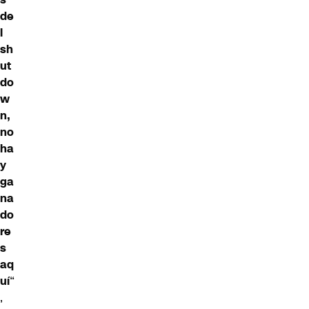
de
l
sh
ut
do
w
n,
no
ha
y
ga
na
do
re
s
aq
uí
“
,