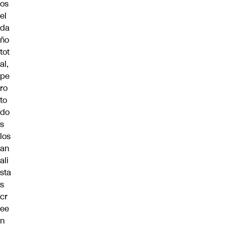
os
el
da
ño
tot
al,
pe
ro
to
do
s
los
an
ali
sta
s
cr
ee
n