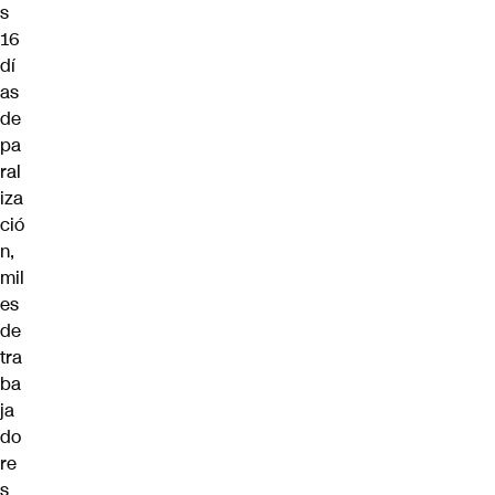
s
16
dí
as
de
pa
ral
iza
ció
n,
mil
es
de
tra
ba
ja
do
re
s