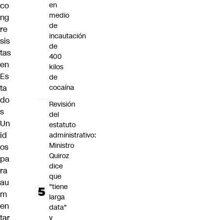
co
en
medio
ng
de
re
incautación
sis
de
tas
400
en
kilos
Es
de
ta
cocaína
do
Revisión
s
del
Un
estatuto
id
administrativo:
Ministro
os
Quiroz
pa
dice
ra
que
au
"tiene
m
larga
en
data"
tar
y