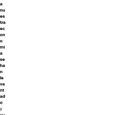
a
nu
es
tra
ec
on
o
mí
a
se
ha
n
le
va
nt
ad
o
y
qu