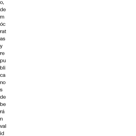
o,
de
m
óc
rat
as
y
re
pu
bli
ca
no
s
de
be
rá
n
val
id