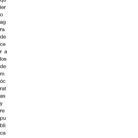
ier
o
ag
ra
de
ce
r a
los
de
m
óc
rat
as
y
re
pu
bli
ca