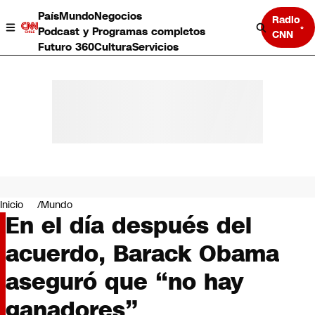
País
Mundo
Negocios
Radio
Podcast y Programas completos
CNN
Futuro 360
Cultura
Servicios
País
Mundo
Negocios
Inicio
Mundo
En el día después del
Deportes
Programas completos
acuerdo, Barack Obama
Cultura
Servicios
aseguró que “no hay
Bits
CNN Data
ganadores”
CNN tiempo