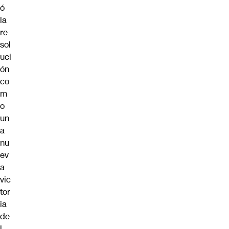
ó
la
re
sol
uci
ón
co
m
o
un
a
nu
ev
a
vic
tor
ia
de
l