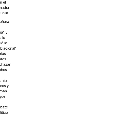
n el
nador
uella
eñora
e
ria" y
e le
lió lo
blacional":
rias
bres
chazan
chos
e
mila
ores y
aman
que
l
ebate
lítico