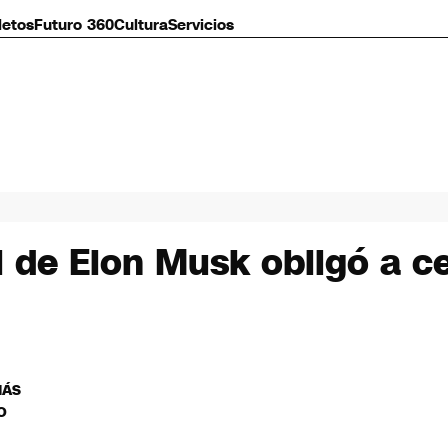
letos
Futuro 360
Cultura
Servicios
 de Elon Musk obligó a ce
MÁS
O