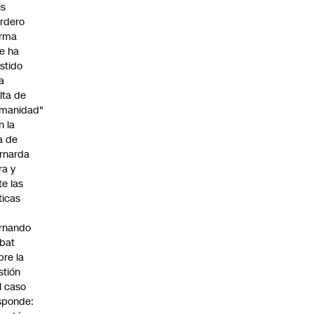
is
rdero
irma
e ha
istido
a
alta de
manidad"
n la
ja de
rnarda
ra y
te las
íticas
rnando
bat
bre la
stión
l caso
sponde: