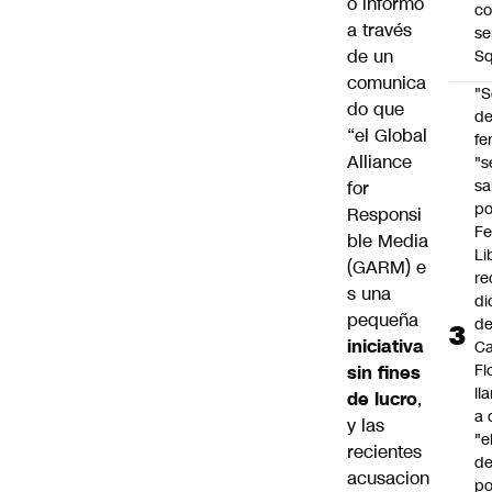
o informó
co
a través
se
de un
Sq
comunica
"S
do que
d
“el Global
fe
Alliance
"s
sa
for
po
Responsi
Fe
ble Media
Li
(GARM) e
re
s una
di
pequeña
d
iniciativa
Ca
Fl
sin fines
ll
de lucro
,
a 
y las
"e
recientes
d
acusacion
po