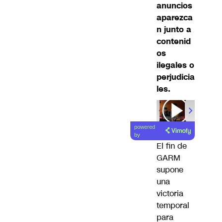
anuncios
aparezca
n junto a
contenid
os
ilegales o
perjudicia
les.
powered
by
El fin de
GARM
supone
una
victoria
temporal
para