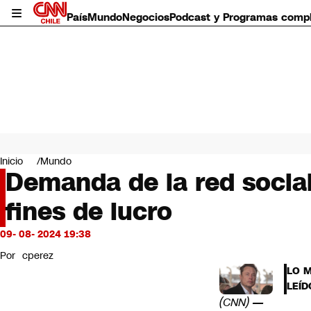
País
Mundo
Negocios
Podcast y Programas comp
País
Mundo
Inicio
Mundo
Negocios
Demanda de la red social
Deportes
fines de lucro
Programas completos
Cultura
Servicios
09- 08- 2024 19:38
Bits
Por
cperez
CNN Data
LO 
CNN tiempo
LEÍD
Futuro 360
(CNN)
—
Opinión