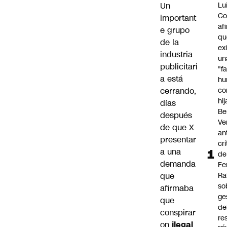
Un
Lu
Co
important
af
e grupo
qu
de la
ex
industria
un
publicitari
"f
a está
hu
cerrando,
co
hi
días
Be
después
Ve
de que X
an
presentar
cr
a una
de
demanda
Fe
que
Ra
so
afirmaba
ge
que
de
conspirar
re
on
ilegal