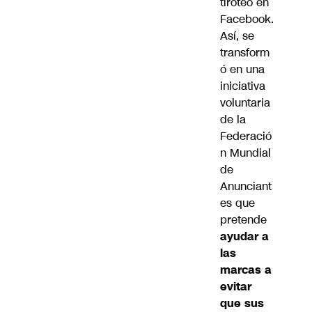
tiroteo en
Facebook.
Así, se
transform
ó en una
iniciativa
voluntaria
de la
Federació
n Mundial
de
Anunciant
es que
pretende
ayudar a
las
marcas a
evitar
que sus