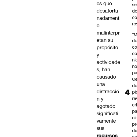
es que
se
desafortu
de
c
nadament
re
e
malinterpr
"C
etan su
d
propósito
co
co
y
ni
actividade
n
s, han
pa
causado
Ce
una
de
distracció
pi
n y
re
cr
agotado
pa
significati
ci
vamente
pr
sus
d
recursos