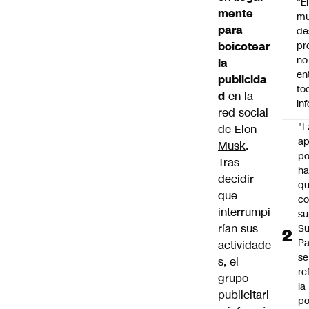
"É
mente
m
para
de
boicotear
pr
no
la
en
publicida
to
d
en la
in
red social
"L
de
Elon
ap
Musk
.
po
Tras
h
decidir
q
que
c
interrumpi
su
rían sus
Su
P
actividade
se
s, el
re
grupo
la
publicitari
po