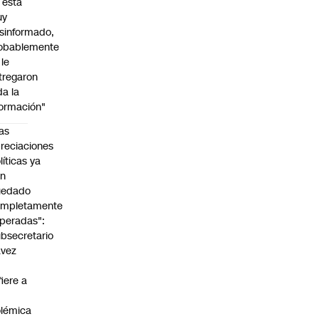
l está
uy
sinformado,
obablemente
 le
tregaron
da la
formación"
as
reciaciones
líticas ya
an
uedado
ompletamente
peradas":
bsecretario
avez
fiere a
lémica