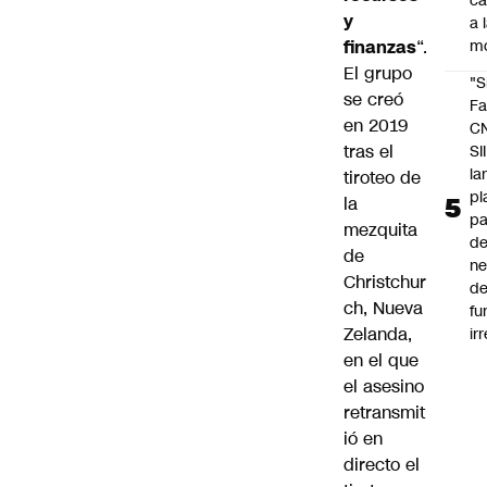
c
y
a 
finanzas
“.
m
El grupo
"S
se creó
Fa
en 2019
C
tras el
SII
la
tiroteo de
pl
la
pa
mezquita
de
de
ne
Christchur
d
ch, Nueva
fu
Zelanda,
ir
en el que
el asesino
retransmit
ió en
directo el