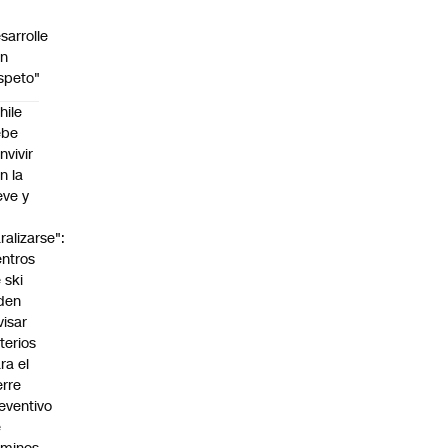
sarrolle
on
speto"
hile
ebe
nvivir
n la
eve y
o
ralizarse":
ntros
 ski
den
visar
iterios
ra el
erre
eventivo
e