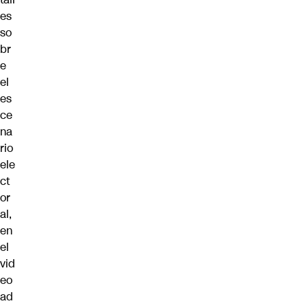
es
so
br
e
el
es
ce
na
rio
ele
ct
or
al,
en
el
vid
eo
ad