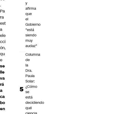
y
.
afirma
Pa
que
ra
el
est
Gobierno
a
"está
ele
siendo
muy
cci
audaz"
ón,
qu
Columna
e
de
la
se
Dra.
lle
Paula
va
Solar:
rá
¿Cómo
a
se
ca
está
bo
decidiendo
qué
en
ciencia