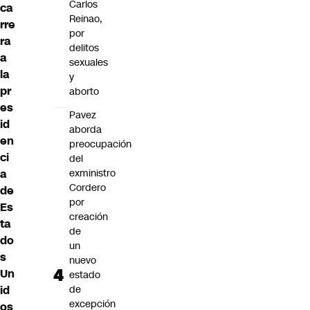
Carlos
ca
Reinao,
rre
por
ra
delitos
a
sexuales
la
y
pr
aborto
es
Pavez
id
aborda
en
preocupación
ci
del
a
exministro
Cordero
de
por
Es
creación
ta
de
do
un
s
nuevo
Un
estado
id
de
excepción
os