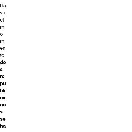
Ha
sta
el
m
o
m
en
to
do
s
re
pu
bli
ca
no
s
se
ha