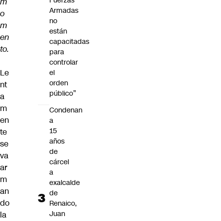
Fuerzas
m
Armadas
o
no
m
están
en
capacitadas
to.
para
controlar
Le
el
orden
nt
público”
a
m
Condenan
en
a
15
te
años
se
de
va
cárcel
ar
a
m
exalcalde
an
de
do
Renaico,
Juan
la