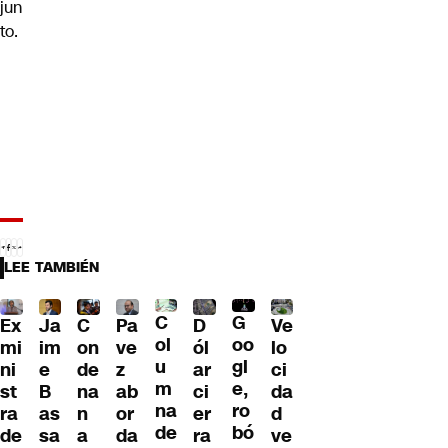
jun
to.
LEE TAMBIÉN
C
G
Ex
Ja
C
Pa
D
Ve
ol
oo
mi
im
on
ve
ól
lo
u
gl
ni
e
de
z
ar
ci
m
e,
st
B
na
ab
ci
da
na
ro
ra
as
n
or
er
d
de
bó
de
sa
a
da
ra
ve