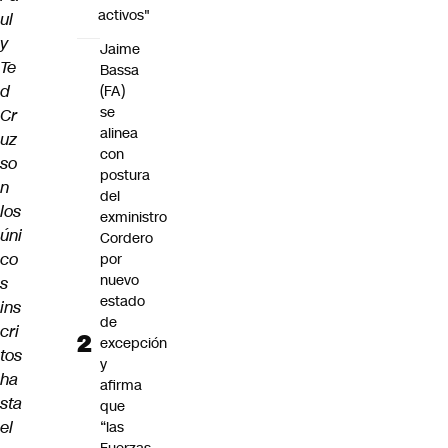
activos"
ul
y
Jaime
Te
Bassa
d
(FA)
se
Cr
alinea
uz
con
so
postura
n
del
los
exministro
úni
Cordero
co
por
nuevo
s
estado
ins
de
cri
excepción
tos
y
ha
afirma
sta
que
el
“las