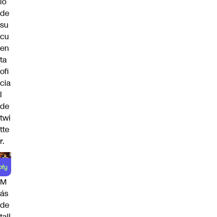
io
de
su
cu
en
ta
ofi
cia
l
de
twi
tte
r.
M
ás
de
tall