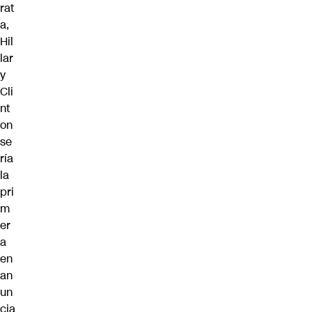
rat
a,
Hil
lar
y
Cli
nt
on
se
ría
la
pri
m
er
a
en
an
un
cia