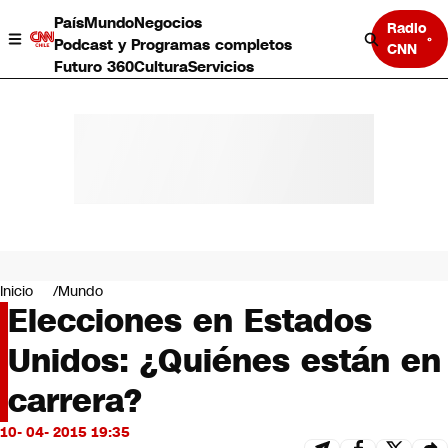
País
Mundo
Negocios
Radio
Podcast y Programas completos
CNN
Futuro 360
Cultura
Servicios
País
Mundo
Negocios
Inicio
Mundo
Elecciones en Estados
Deportes
Programas completos
Unidos: ¿Quiénes están en
Cultura
Servicios
carrera?
Bits
CNN Data
10- 04- 2015 19:35
CNN tiempo