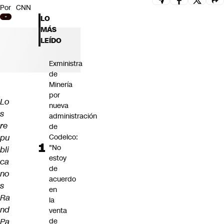
Por
CNN
Futuro 360
LO
Opinión
MÁS
LEÍDO
Exministra
de
Minería
por
Lo
nueva
s
administración
re
de
pu
Codelco:
"No
bli
estoy
ca
de
no
acuerdo
s
en
Ra
la
nd
venta
Pa
de