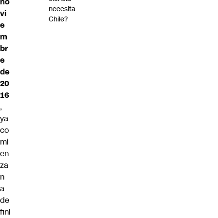
no
necesita
vi
Chile?
e
m
br
e
de
20
16
,
ya
co
mi
en
za
n
a
de
fini