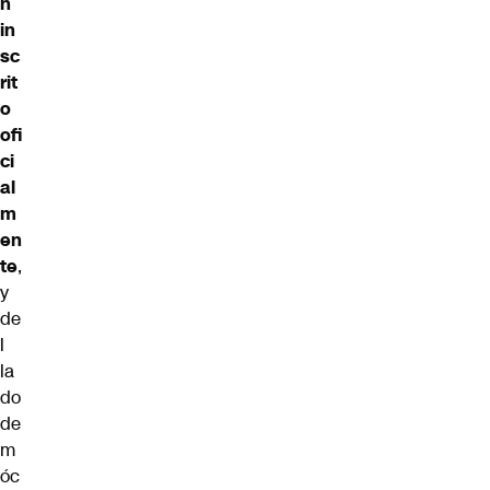
n
in
sc
rit
o
ofi
ci
al
m
en
te
,
y
de
l
la
do
de
m
óc