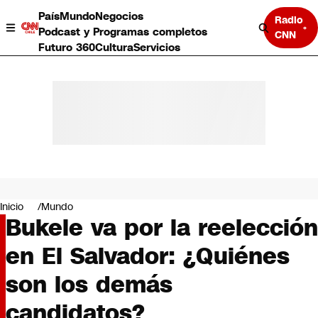
País
Mundo
Negocios
Radio
Podcast y Programas completos
CNN
Futuro 360
Cultura
Servicios
País
Mundo
Negocios
Inicio
Mundo
Bukele va por la reelección
Deportes
Programas completos
en El Salvador: ¿Quiénes
Cultura
Servicios
son los demás
Bits
CNN Data
candidatos?
CNN tiempo