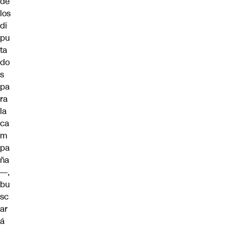
de
los
di
pu
ta
do
s
pa
ra
la
ca
m
pa
ña
—,
bu
sc
ar
á