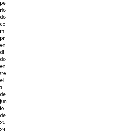
pe
rio
do
co
m
pr
en
di
do
en
tre
el
1
de
jun
io
de
20
24