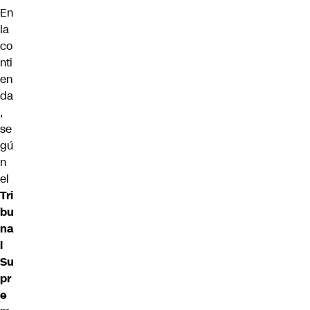
En
la
co
nti
en
da
,
se
gú
n
el
Tri
bu
na
l
Su
pr
e