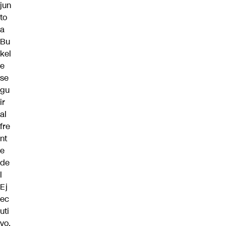
jun
to
a
Bu
kel
e
se
gu
ir
al
fre
nt
e
de
l
Ej
ec
uti
vo.