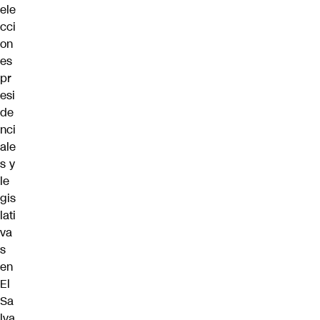
ele
cci
on
es
pr
esi
de
nci
ale
s y
le
gis
lati
va
s
en
El
Sa
lva