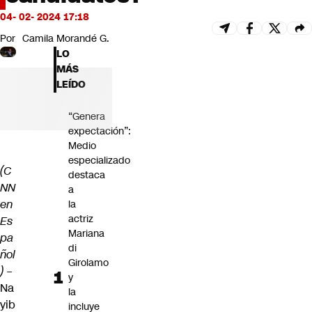
Futuro 360
04- 02- 2024 17:18
Opinión
Por
Camila Morandé G.
LO
MÁS
LEÍDO
“Genera
expectación”:
Medio
especializado
(C
destaca
NN
a
en
la
actriz
Es
Mariana
pa
di
ñol
Girolamo
) –
y
Na
la
yib
incluye