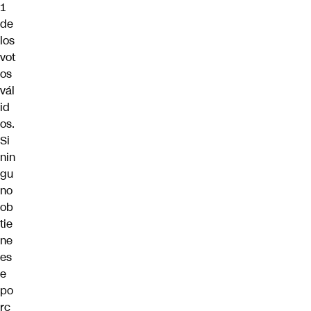
1
de
los
vot
os
vál
id
os.
Si
nin
gu
no
ob
tie
ne
es
e
po
rc