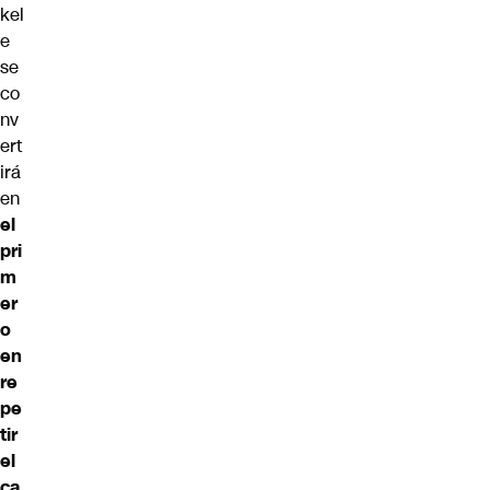
kel
e
se
co
nv
ert
irá
en
el
pri
m
er
o
en
re
pe
tir
el
ca