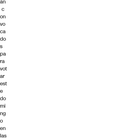
án
c
on
vo
ca
do
s
pa
ra
vot
ar
est
e
do
mi
ng
o
en
las