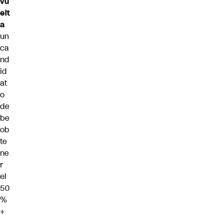
vu
elt
a
un
ca
nd
id
at
o
de
be
ob
te
ne
r
el
50
%
+