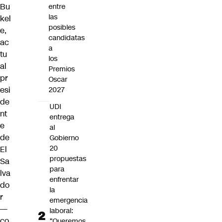
Bu
entre
las
kel
posibles
e
,
candidatas
ac
a
tu
los
al
Premios
pr
Oscar
esi
2027
de
UDI
nt
entrega
e
al
de
Gobierno
20
El
propuestas
Sa
para
lva
enfrentar
do
la
r
emergencia
—
laboral:
co
“Queremos