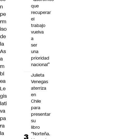
que
n
recuperar
pe
el
rm
trabajo
iso
vuelva
de
a
la
ser
As
una
prioridad
a
nacional”
m
bl
Julieta
ea
Venegas
aterriza
Le
en
gis
Chile
lati
para
va
presentar
pa
su
ra
libro
la
“Norteña.