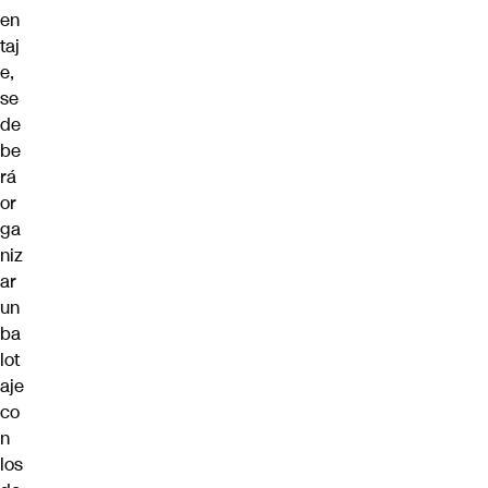
en
taj
e,
se
de
be
rá
or
ga
niz
ar
un
ba
lot
aje
co
n
los