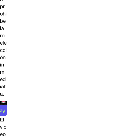
pr
ohí
be
la
re
ele
cci
ón
in
m
ed
iat
a.
El
vic
ep