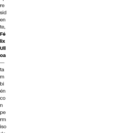
re
sid
en
te,
Fé
lix
Ull
oa
—
ta
m
bi
én
co
n
pe
rm
iso