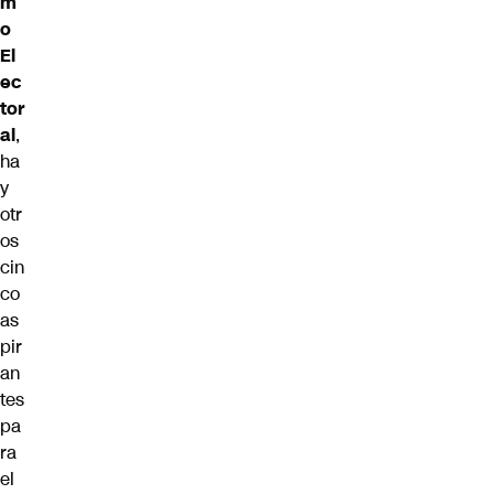
m
o
El
ec
tor
al
,
ha
y
otr
os
cin
co
as
pir
an
tes
pa
ra
el