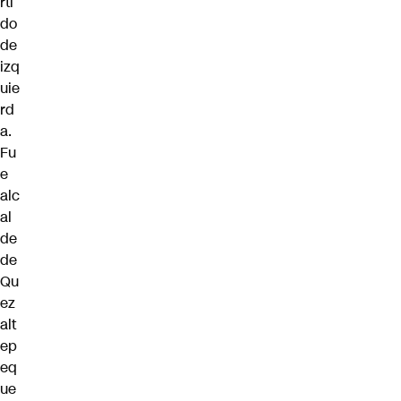
rti
do
de
izq
uie
rd
a.
Fu
e
alc
al
de
de
Qu
ez
alt
ep
eq
ue