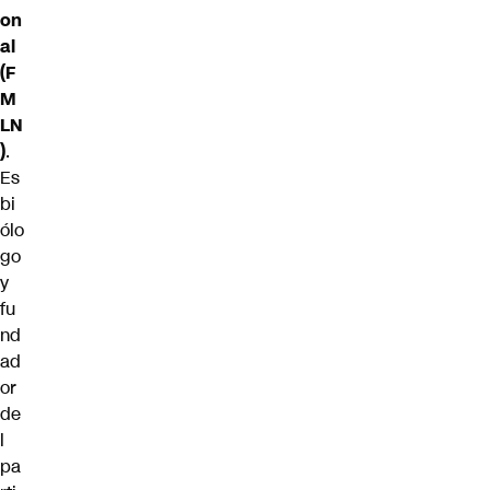
on
al
(F
M
LN
)
.
Es
bi
ólo
go
y
fu
nd
ad
or
de
l
pa