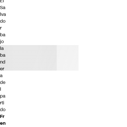
El
Sa
lva
do
r
ba
jo
la
ba
nd
er
a
de
l
pa
rti
do
Fr
en