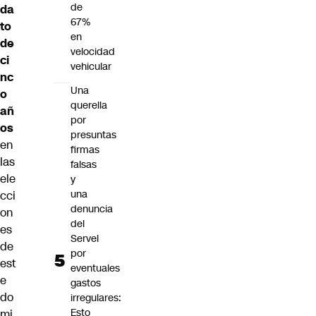
de
da
67%
to
en
de
velocidad
ci
vehicular
nc
Una
o
querella
añ
por
os
presuntas
en
firmas
las
falsas
ele
y
una
cci
denuncia
on
del
es
Servel
de
por
est
eventuales
e
gastos
do
irregulares:
Esto
mi