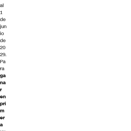
al
1
de
jun
io
de
20
29.
Pa
ra
ga
na
r
en
pri
m
er
a