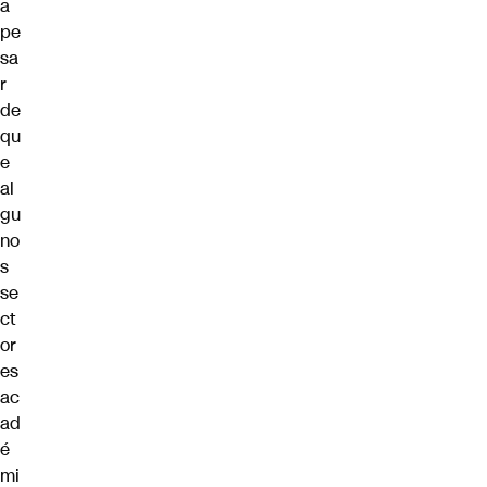
a
pe
sa
r
de
qu
e
al
gu
no
s
se
ct
or
es
ac
ad
é
mi