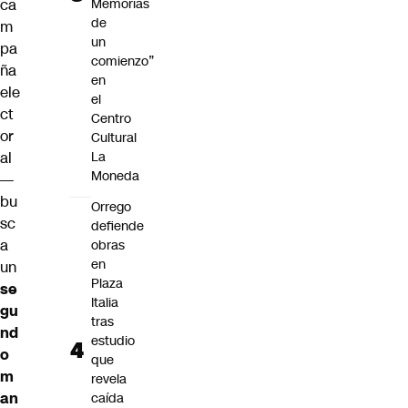
Memorias
ca
de
m
un
pa
comienzo”
ña
en
ele
el
ct
Centro
or
Cultural
La
al
Moneda
—
bu
Orrego
sc
defiende
a
obras
en
un
Plaza
se
Italia
gu
tras
nd
estudio
o
que
m
revela
an
caída