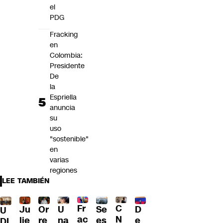
el
PDG
Fracking
en
Colombia:
Presidente
De
la
Espriella
anuncia
su
uso
"sostenible"
en
varias
regiones
LEE TAMBIÉN
Fr
C
Ju
Or
U
Se
D
U
ac
N
lie
re
na
es
e
DI