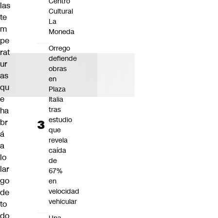
Centro
las
Cultural
te
La
m
Moneda
pe
Orrego
rat
defiende
ur
obras
as
en
qu
Plaza
e
Italia
tras
ha
estudio
br
que
á
revela
a
caída
lo
de
lar
67%
go
en
velocidad
de
vehicular
to
do