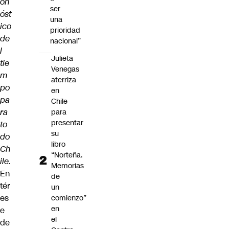
on
ser
óst
una
ico
prioridad
de
nacional”
l
Julieta
tie
Venegas
m
aterriza
po
en
pa
Chile
ra
para
presentar
to
su
do
libro
Ch
“Norteña.
ile.
Memorias
En
de
tér
un
es
comienzo”
en
e
el
de