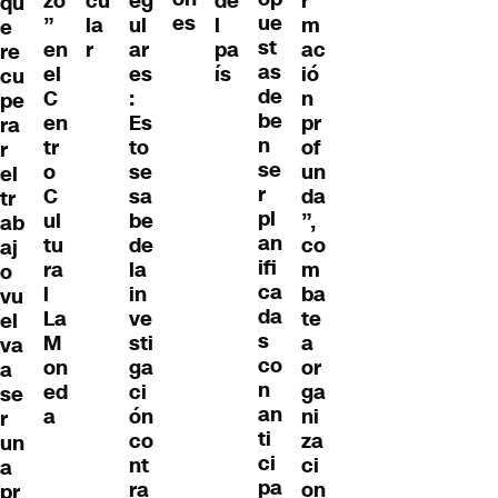
zo
cu
eg
de
r
qu
es
ue
”
la
ul
l
m
e
st
en
r
ar
pa
ac
re
as
el
es
ís
ió
cu
de
C
:
n
pe
be
en
Es
pr
ra
n
tr
to
of
r
se
o
se
un
el
r
C
sa
da
tr
pl
ul
be
”,
ab
an
tu
de
co
aj
ifi
ra
la
m
o
ca
l
in
ba
vu
da
La
ve
te
el
s
M
sti
a
va
co
on
ga
or
a
n
ed
ci
ga
se
an
a
ón
ni
r
ti
co
za
un
ci
nt
ci
a
pa
ra
on
pr