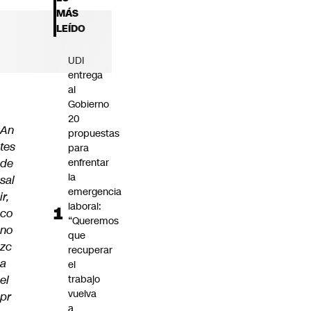
Futuro 360
MÁS
Opinión
LEÍDO
UDI
entrega
al
Gobierno
20
An
propuestas
tes
para
de
enfrentar
la
sal
emergencia
ir,
laboral:
co
“Queremos
no
que
zc
recuperar
a
el
el
trabajo
vuelva
pr
a