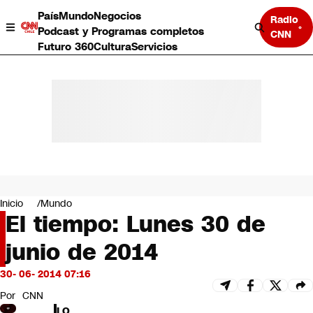
País
Mundo
Negocios
Radio
Podcast y Programas completos
CNN
Futuro 360
Cultura
Servicios
País
Mundo
Negocios
Inicio
Mundo
El tiempo: Lunes 30 de
Deportes
Programas completos
junio de 2014
Cultura
Servicios
30- 06- 2014 07:16
Bits
CNN Data
Por
CNN
CNN tiempo
LO