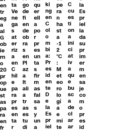
ki
C
ta
go
qu
pe
la
en
ng
cu
Ve
de
er
ra
Es
tr
en
es
ne
fi
ell
n
pr
eg
C
ti
ga
en
a
ha
iel
a
ol
on
s
de
po
st
la
al
o
a
at
ob
r
a
da
G
m
ini
er
ra
pr
-1
su
ob
bi
ci
riz
s
es
2
pr
ie
a:
at
a
en
un
°C
im
rn
Pr
iv
en
Pl
ta
:
er
o
es
a
C
az
s
M
m
20
id
qu
hil
a
fir
et
en
pr
en
e
e
It
m
eo
sa
op
te
bu
pa
ali
as
ro
je
ue
D
sc
ra
a
fal
lo
co
st
e
a
pr
tr
sa
gí
m
as
la
de
es
as
s
a
o
pa
Es
cl
en
es
y
e
pr
ra
pr
ar
ta
tu
un
mi
es
en
iel
ar
r
di
a
te
id
fr