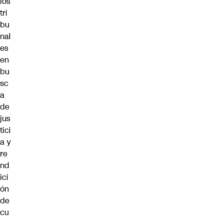
los
tri
bu
nal
es
en
bu
sc
a
de
jus
tici
a y
re
nd
ici
ón
de
cu