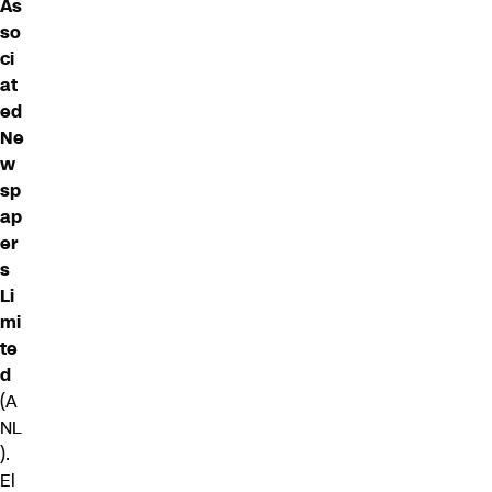
As
so
ci
at
ed
Ne
w
sp
ap
er
s
Li
mi
te
d
(A
NL
).
El