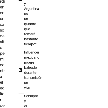
rdi
y
er
Argentina
on
es
un
un
quiebre
ca
que
so
tomará
de
bastante
alt
tiempo"
o
Influencer
pe
mexicano
rfil
muere
co
baleado
ntr
durante
a
transmisión
el
en
vivo
ed
ito
Schalper
r
y
de
el