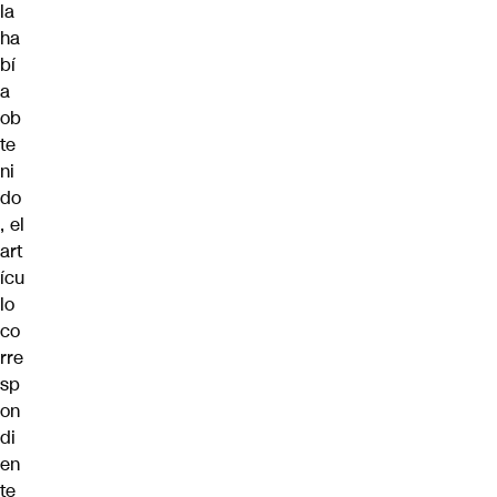
la
ha
bí
a
ob
te
ni
do
, el
art
ícu
lo
co
rre
sp
on
di
en
te