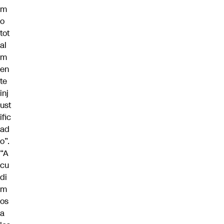
m
o
tot
al
m
en
te
inj
ust
ific
ad
o”.
“A
cu
di
m
os
a