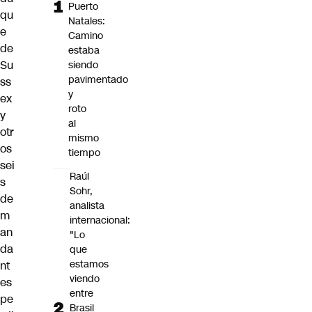
Puerto
qu
Natales:
e
Camino
de
estaba
Su
siendo
pavimentado
ss
y
ex
roto
y
al
otr
mismo
os
tiempo
sei
Raúl
s
Sohr,
de
analista
m
internacional:
an
"Lo
da
que
estamos
nt
viendo
es
entre
pe
Brasil