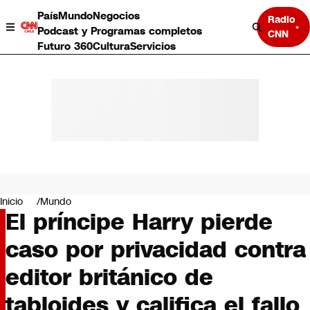
País
Mundo
Negocios
Radio
Podcast y Programas completos
CNN
Futuro 360
Cultura
Servicios
País
Mundo
Negocios
Inicio
Mundo
El príncipe Harry pierde
Deportes
Programas completos
caso por privacidad contra
Cultura
Servicios
editor británico de
Bits
CNN Data
tabloides y califica el fallo
CNN tiempo