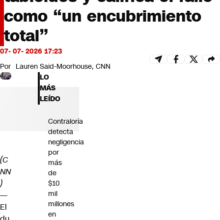
Futuro 360
como “un encubrimiento
Opinión
total”
07- 07- 2026 17:23
Por
Lauren Said-Moorhouse, CNN
LO
MÁS
LEÍDO
Contraloría
detecta
negligencia
por
(C
más
NN
de
)
$10
mil
—
millones
El
en
du