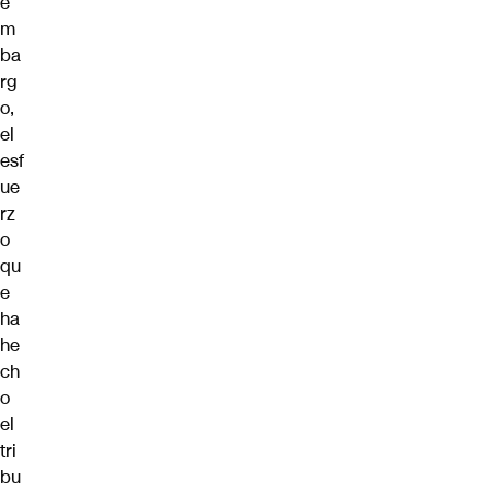
e
m
ba
rg
o,
el
esf
ue
rz
o
qu
e
ha
he
ch
o
el
tri
bu