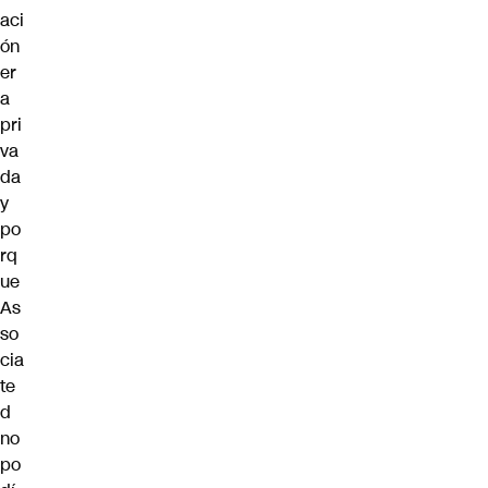
aci
ón
er
a
pri
va
da
y
po
rq
ue
As
so
cia
te
d
no
po