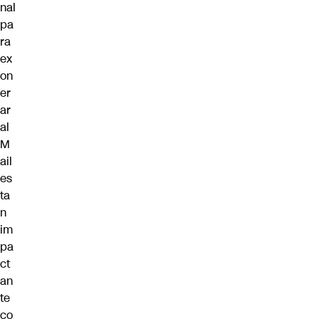
nal
pa
ra
ex
on
er
ar
al
M
ail
es
ta
n
im
pa
ct
an
te
co