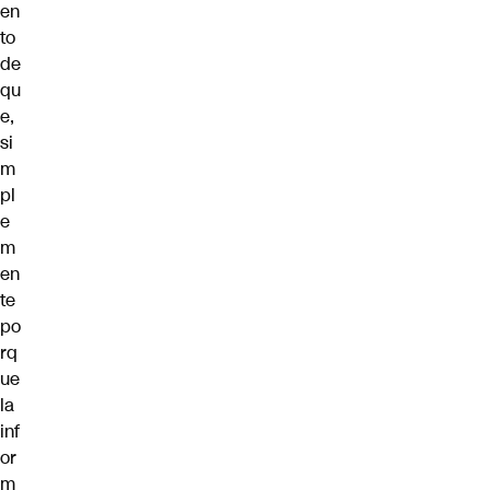
en
to
de
qu
e,
si
m
pl
e
m
en
te
po
rq
ue
la
inf
or
m