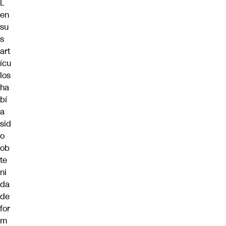
L
en
su
s
art
ícu
los
ha
bí
a
sid
o
ob
te
ni
da
de
for
m