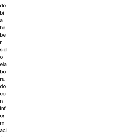
de
bí
a
ha
be
r
sid
o
ela
bo
ra
do
co
n
inf
or
m
aci