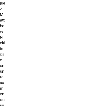
jue
z
M
att
he
w
Ni
ckl
in
dij
o
en
un
re
su
m
en
de
su