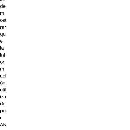
de
m
ost
rar
qu
e
la
inf
or
m
aci
ón
util
iza
da
po
r
AN