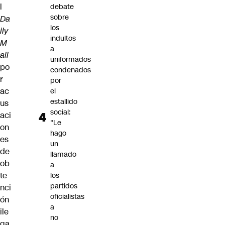
l
debate
sobre
Da
los
ily
indultos
M
a
ail
uniformados
po
condenados
r
por
ac
el
estallido
us
social:
aci
"Le
on
hago
es
un
de
llamado
ob
a
te
los
partidos
nci
oficialistas
ón
a
ile
no
ga