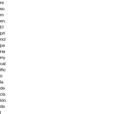
re
su
m
en.
El
prí
nci
pe
Ha
rry
cal
ific
ó
la
de
cis
ión
de
l