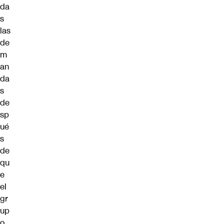
da
s
las
de
m
an
da
s
de
sp
ué
s
de
qu
e
el
gr
up
o