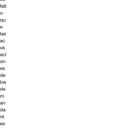
fall
o
qu
e
las
ac
us
aci
on
es
de
los
de
m
an
da
nt
es