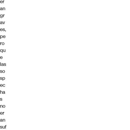
er
an
gr
av
es,
pe
ro
qu
e
las
so
sp
ec
ha
s
no
er
an
suf