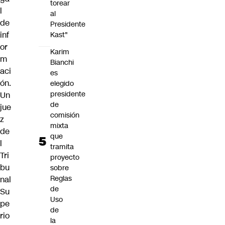
torear
l
al
de
Presidente
inf
Kast"
or
Karim
m
Bianchi
aci
es
ón.
elegido
presidente
Un
de
jue
comisión
z
mixta
de
que
l
tramita
Tri
proyecto
bu
sobre
Reglas
nal
de
Su
Uso
pe
de
rio
la