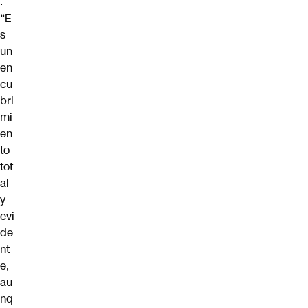
.
“E
s
un
en
cu
bri
mi
en
to
tot
al
y
evi
de
nt
e,
au
nq