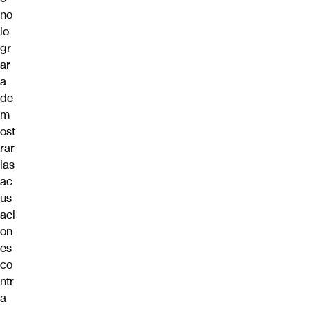
no
lo
gr
ar
a
de
m
ost
rar
las
ac
us
aci
on
es
co
ntr
a