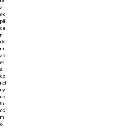
dí
a
ex
pli
ca
r
de
m
an
er
a
co
ncl
uy
en
te
có
m
o