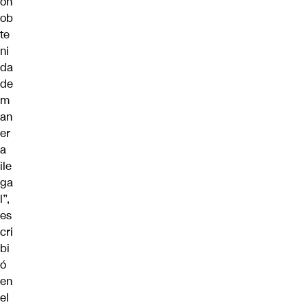
ón
ob
te
ni
da
de
m
an
er
a
ile
ga
l”,
es
cri
bi
ó
en
el