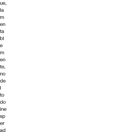
ue,
la
m
en
ta
bl
e
m
en
te,
no
de
l
to
do
ine
sp
er
ad