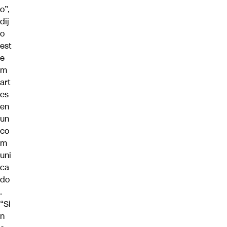
o”,
dij
o
est
e
m
art
es
en
un
co
m
uni
ca
do
.
“Si
n