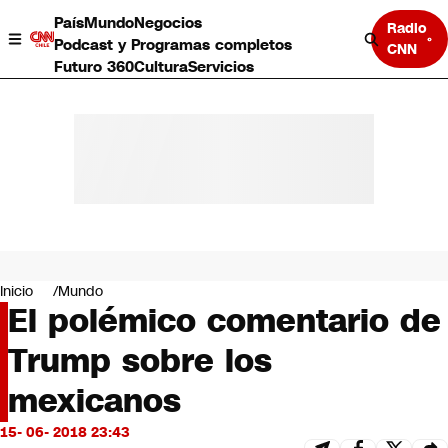
País
Mundo
Negocios
Radio
Podcast y Programas completos
CNN
Futuro 360
Cultura
Servicios
País
Mundo
Negocios
Inicio
Mundo
El polémico comentario de
Deportes
Programas completos
Trump sobre los
Cultura
Servicios
mexicanos
Bits
CNN Data
15- 06- 2018 23:43
CNN tiempo