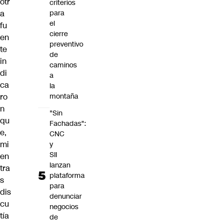
otr
criterios
a
para
el
fu
cierre
en
preventivo
te
de
in
caminos
di
a
ca
la
ro
montaña
n
"Sin
qu
Fachadas":
e,
CNC
mi
y
SII
en
lanzan
tra
plataforma
s
para
dis
denunciar
cu
negocios
tía
de