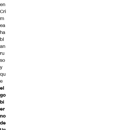
en
Cri
m
ea
ha
bl
an
ru
so
y
qu
e
el
go
bi
er
no
de
Uc