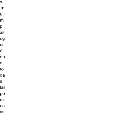
s
Tr
u
m
p
as
eg
ur
ó
qu
e
to
da
s
las
pe
rs
on
as