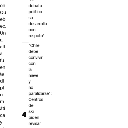
en
debate
político
Qu
se
eb
desarrolle
ec.
con
Un
respeto"
a
"Chile
alt
debe
a
convivir
fu
con
en
la
te
nieve
di
y
pl
no
paralizarse":
o
Centros
m
de
áti
ski
ca
piden
y
revisar