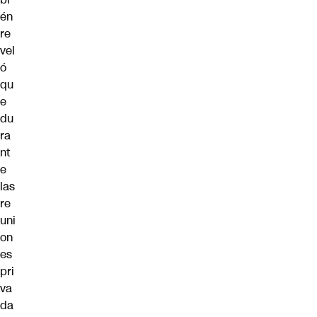
én
re
vel
ó
qu
e
du
ra
nt
e
las
re
uni
on
es
pri
va
da