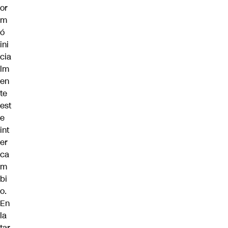
or
m
ó
ini
cia
lm
en
te
est
e
int
er
ca
m
bi
o.
En
la
tar