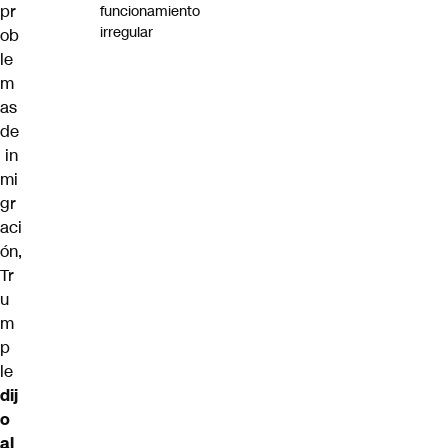
pr
funcionamiento
irregular
ob
le
m
as
de
in
mi
gr
aci
ón,
Tr
u
m
p
le
dij
o
al