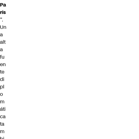
Pa
rís
”.
Un
a
alt
a
fu
en
te
di
pl
o
m
áti
ca
ta
m
bi