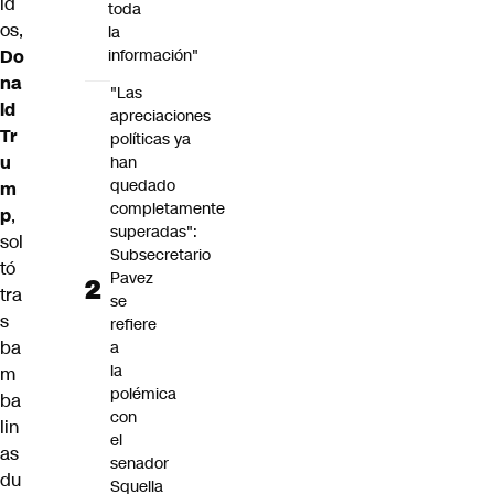
id
toda
os,
la
Do
información"
na
"Las
ld
apreciaciones
Tr
políticas ya
u
han
quedado
m
completamente
p
,
superadas":
sol
Subsecretario
tó
Pavez
tra
se
s
refiere
ba
a
la
m
polémica
ba
con
lin
el
as
senador
du
Squella