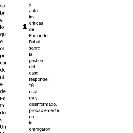
y
so
ante
br
las
e
críticas
lo
de
qu
Fernando
e
Rabat
el
sobre
la
pr
gestión
esi
del
de
caso
nt
responde:
e
"Él
de
está
Es
muy
desinformado,
ta
probablemente
do
no
s
le
Un
entregaron