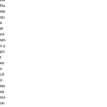
Ru
sia
qu
e
él
mi
sm
o y
po
r
es
o
cit
ó
las
sa
nci
on