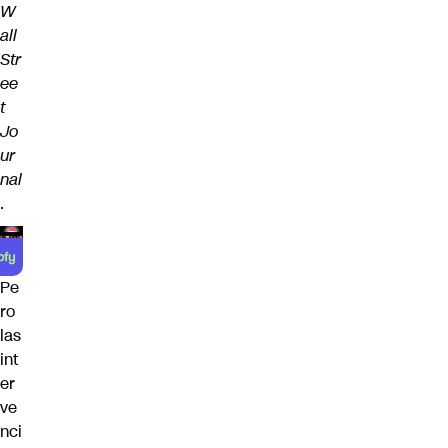
W
all
Str
ee
t
Jo
ur
nal
.
Pe
ro
las
int
er
ve
nci