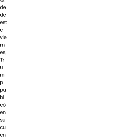
de
de
est
e
vie
rn
es,
Tr
u
m
p
pu
bli
có
en
su
cu
en