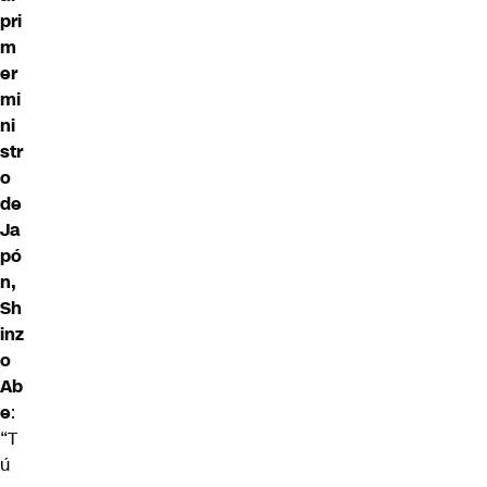
pri
m
er
mi
ni
str
o
de
Ja
pó
n,
Sh
inz
o
Ab
e
:
“T
ú