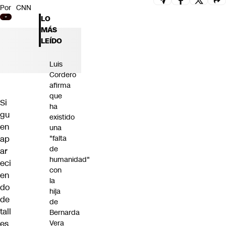
Por
CNN
Futuro 360
LO
Opinión
MÁS
LEÍDO
Luis
Cordero
afirma
que
Si
ha
gu
existido
en
una
ap
"falta
de
ar
humanidad"
eci
con
en
la
do
hija
de
de
tall
Bernarda
es
Vera