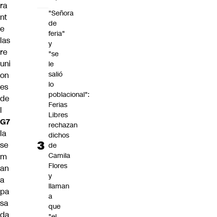
ra
"Señora
nt
de
e
feria"
las
y
re
"se
uni
le
salió
on
lo
es
poblacional":
de
Ferias
l
Libres
G7
rechazan
la
dichos
se
de
Camila
m
Flores
an
y
a
llaman
pa
a
sa
que
da
"el