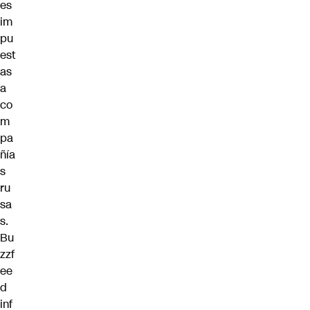
es
im
pu
est
as
a
co
m
pa
ñía
s
ru
sa
s.
Bu
zzf
ee
d
inf