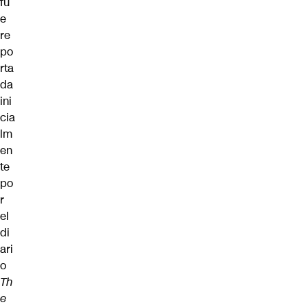
fu
e
re
po
rta
da
ini
cia
lm
en
te
po
r
el
di
ari
o
Th
e