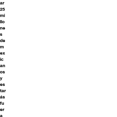
ar
25
mi
llo
ne
s
de
m
ex
ic
an
os
y
es
tar
ás
fu
er
a