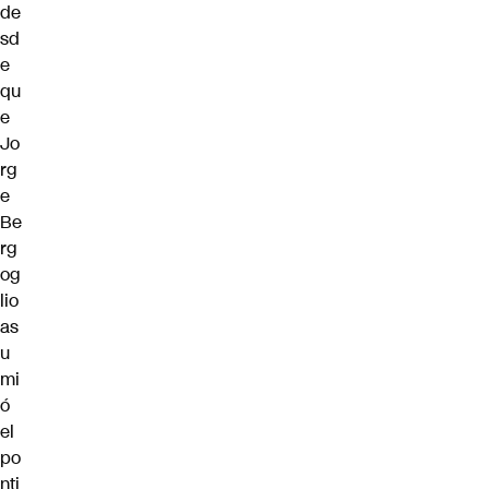
de
sd
e
qu
e
Jo
rg
e
Be
rg
og
lio
as
u
mi
ó
el
po
nti