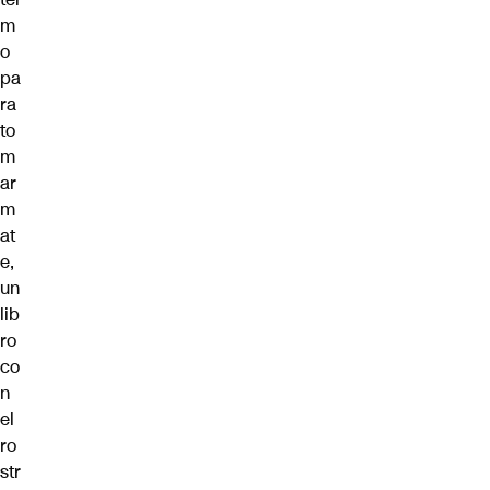
m
o
pa
ra
to
m
ar
m
at
e,
un
lib
ro
co
n
el
ro
str