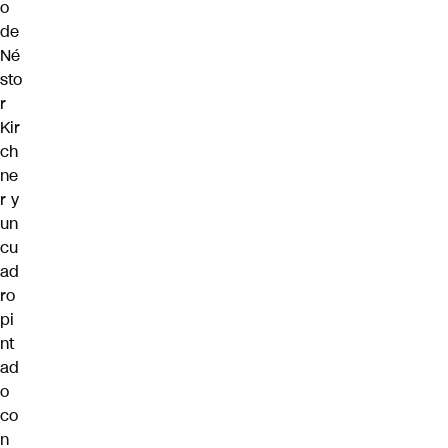
o
de
Né
sto
r
Kir
ch
ne
r y
un
cu
ad
ro
pi
nt
ad
o
co
n