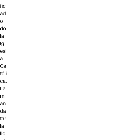
fic
ad
o
de
la
Igl
esi
a
Ca
tóli
ca.
La
m
an
da
tar
ia
lle