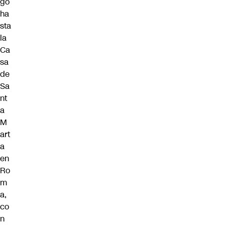
gó
ha
sta
la
Ca
sa
de
Sa
nt
a
M
art
a
en
Ro
m
a,
co
n