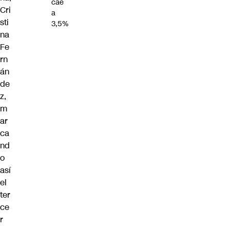
cae
Cri
a
sti
3,5%
na
Fe
rn
án
de
z,
m
ar
ca
nd
o
así
el
ter
ce
r