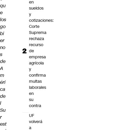
en
qu
sueldos
e
y
los
cotizaciones:
go
Corte
Suprema
bi
rechaza
er
recurso
no
de
s
empresa
de
agrícola
A
y
m
confirma
multas
éri
laborales
ca
en
de
su
l
contra
Su
UF
r
volverá
est
a