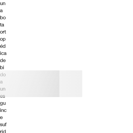
un
a
bo
ta
ort
op
éd
ica
de
bi
do
a
un
es
gu
inc
e
suf
rid