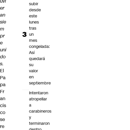
uvi
subir
er
desde
an
este
sie
lunes
tras
m
un
pr
mes
e
congelada:
uni
Así
do
quedará
s.
su
El
valor
en
Pa
septiembre
pa
Fr
Intentaron
an
atropellar
cis
a
carabineros
co
y
se
terminaron
re
dentro