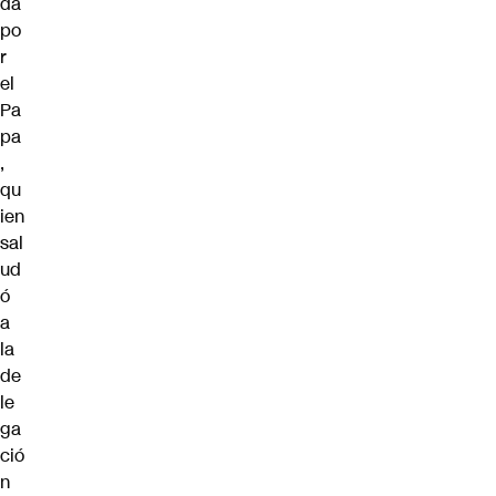
da
po
r
el
Pa
pa
,
qu
ien
sal
ud
ó
a
la
de
le
ga
ció
n