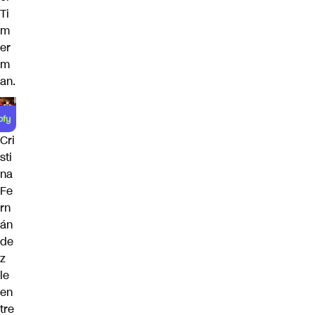
Ti
m
er
m
an.
Cri
sti
na
Fe
rn
án
de
z
le
en
tre