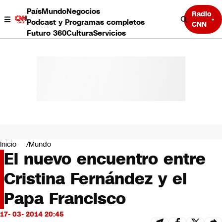
País
Mundo
Negocios
Radio
Podcast y Programas completos
CNN
Futuro 360
Cultura
Servicios
País
Mundo
Negocios
Inicio
Mundo
El nuevo encuentro entre
Deportes
Programas completos
Cristina Fernández y el
Cultura
Servicios
Papa Francisco
Bits
CNN Data
17- 03- 2014 20:45
CNN tiempo