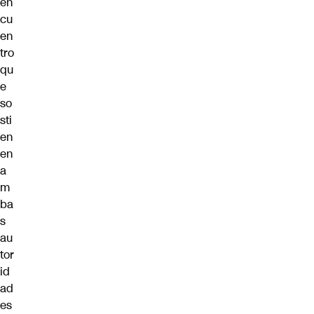
en
cu
en
tro
qu
e
so
sti
en
en
a
m
ba
s
au
tor
id
ad
es