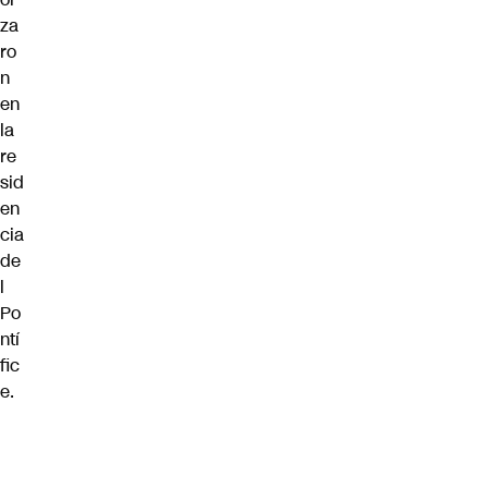
za
ro
n
en
la
re
sid
en
cia
de
l
Po
ntí
fic
e.