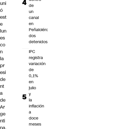
uni
de
ó
un
est
canal
e
en
Peñalolén:
lun
dos
es
detenidos
co
n
IPC
registra
la
variación
pr
de
esi
0,1%
de
en
nt
julio
a
y
de
la
inflación
Ar
a
ge
doce
nti
meses
na,