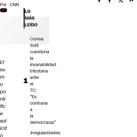
Por
CNN
Futuro 360
LO
Opinión
MÁS
LEÍDO
Correa
Sutil
cuestiona
la
El
invariabilidad
su
tributaria
m
ante
o
el
TC:
po
“Es
ntí
contraria
fic
a
e
la
sol
democracia”
icit
Irregularidades
ó