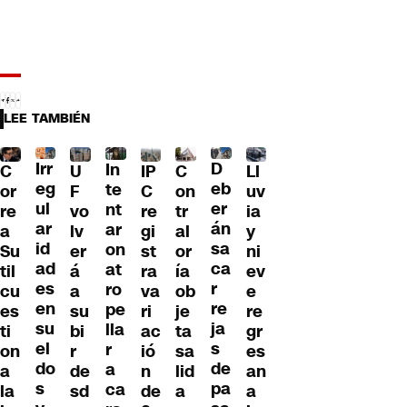
LEE TAMBIÉN
Irr
D
In
C
U
IP
C
Ll
eg
eb
te
or
F
C
on
uv
ul
er
nt
re
vo
re
tr
ia
ar
án
ar
a
lv
gi
al
y
id
sa
on
Su
er
st
or
ni
ad
ca
at
til
á
ra
ía
ev
es
r
ro
cu
a
va
ob
e
en
re
pe
es
su
ri
je
re
su
ja
lla
ti
bi
ac
ta
gr
el
s
r
on
r
ió
sa
es
do
de
a
a
de
n
lid
an
s
pa
ca
la
sd
de
a
a