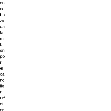
en
ca
be
za
da
ta
m
bi
én
po
r
el
ca
nci
lle
r
Hé
ct
or