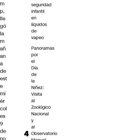
m
seguridad
p,
infantil
en
lle
líquidos
gó
de
la
vapeo
m
añ
Panoramas
por
an
el
a
Día
de
de
est
la
e
Niñez:
mi
Visita
ér
al
Zoológico
col
Nacional
es
y
9
al
de
Observatorio
no