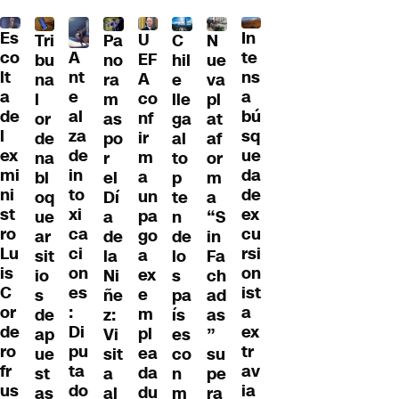
Es
In
U
Tri
Pa
C
N
A
co
te
EF
bu
no
hil
ue
nt
lt
ns
A
na
ra
e
va
e
a
a
co
l
m
lle
pl
al
de
bú
nf
or
as
ga
at
za
l
sq
ir
de
po
al
af
de
ex
ue
m
na
r
to
or
in
mi
da
a
bl
el
p
m
to
ni
de
un
oq
Dí
te
a
xi
st
ex
pa
ue
a
n
“S
ca
ro
cu
go
ar
de
de
in
ci
Lu
rsi
a
sit
la
lo
Fa
on
is
on
ex
io
Ni
s
ch
es
C
ist
e
s
ñe
pa
ad
:
or
a
m
de
z:
ís
as
Di
de
ex
pl
ap
Vi
es
”
pu
ro
tr
ea
ue
sit
co
su
ta
fr
av
da
st
a
n
pe
do
us
ia
du
as
al
m
ra