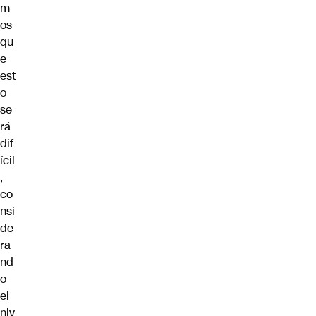
m
os
qu
e
est
o
se
rá
dif
ícil
,
co
nsi
de
ra
nd
o
el
niv