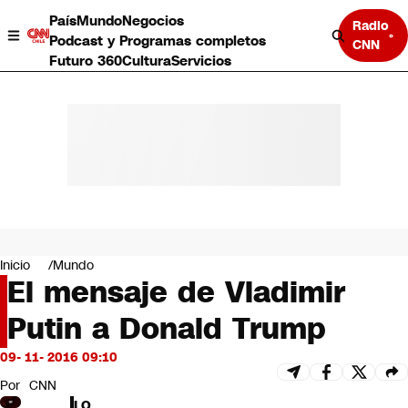
País
Mundo
Negocios
Radio
Podcast y Programas completos
CNN
Futuro 360
Cultura
Servicios
País
Mundo
Negocios
Inicio
Mundo
El mensaje de Vladimir
Deportes
Programas completos
Putin a Donald Trump
Cultura
Servicios
09- 11- 2016 09:10
Bits
CNN Data
Por
CNN
CNN tiempo
LO