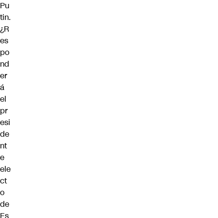
Pu
tin.
¿R
es
po
nd
er
á
el
pr
esi
de
nt
e
ele
ct
o
de
Es