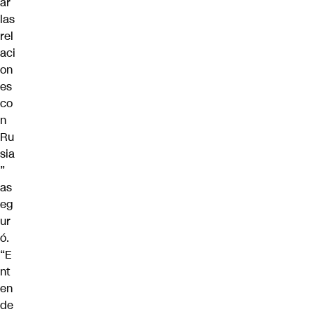
ar
las
rel
aci
on
es
co
n
Ru
sia
”
as
eg
ur
ó.
“E
nt
en
de