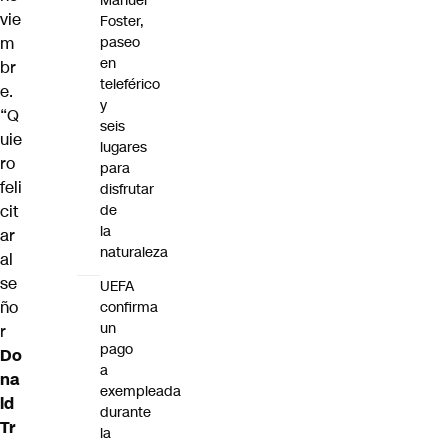
Manuel
vie
Foster,
m
paseo
en
br
teleférico
e.
y
“Q
seis
uie
lugares
ro
para
feli
disfrutar
cit
de
la
ar
naturaleza
al
se
UEFA
ño
confirma
un
r
pago
Do
a
na
exempleada
ld
durante
Tr
la