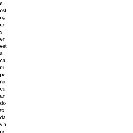
s
esl
og
an
s
en
est
a
ca
m
pa
ña
cu
an
do
to
da
vía
er