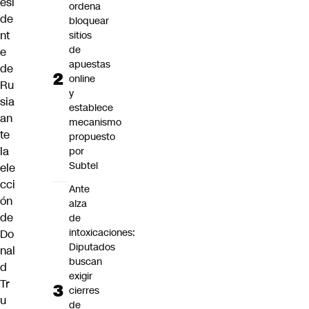
esi
ordena
de
bloquear
nt
sitios
de
e
apuestas
de
online
Ru
y
sia
establece
an
mecanismo
te
propuesto
la
por
Subtel
ele
cci
Ante
ón
alza
de
de
intoxicaciones:
Do
Diputados
nal
buscan
d
exigir
Tr
cierres
u
de