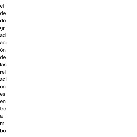
el
de
de
gr
ad
aci
ón
de
las
rel
aci
on
es
en
tre
a
m
bo