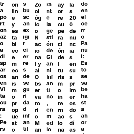
s
tr
do
ra
on
Zo
ay
la
bu
a
en
nt
lin
ol
or
s
sc
po
el
e
e
óg
re
20
an
rt
ce
la
y
ic
cu
0
ex
on
rr
ge
es
o
pe
de
igi
az
o
sti
ta
N
ra
nu
r
o
Pa
ón
bl
ac
ci
nc
ci
a
nu
de
ec
io
ón
ia
er
di
l:
Gi
e
na
de
s
re
sp
Es
an
m
l y
l
en
s
ar
to
ni
ec
al
tu
su
de
os
se
Inf
an
O
ris
s
se
en
sa
an
is
bs
m
pr
gu
Vi
be
ti
m
er
o
im
ri
ta
ha
no
o
va
in
er
da
cu
st
,
pr
to
te
os
d
ra
a
en
op
ri
rn
do
inf
:
ah
m
ue
o
ac
s
an
Pe
or
ed
st
M
io
dí
til
rs
a
io
o
an
na
as