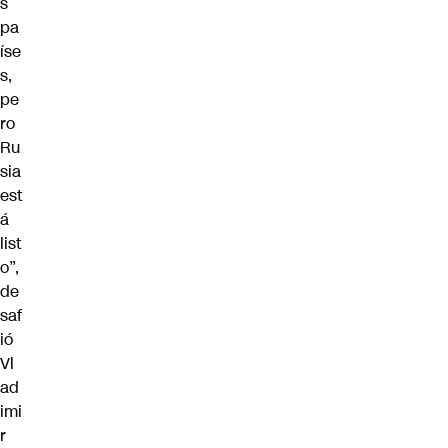
s
pa
íse
s,
pe
ro
Ru
sia
est
á
list
o”,
de
saf
ió
Vl
ad
imi
r