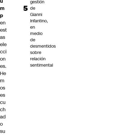
u
gestión
m
de
Gianni
p
Infantino,
en
en
est
medio
as
de
ele
desmentidos
cci
sobre
on
relación
sentimental
es.
He
m
os
es
cu
ch
ad
o
su