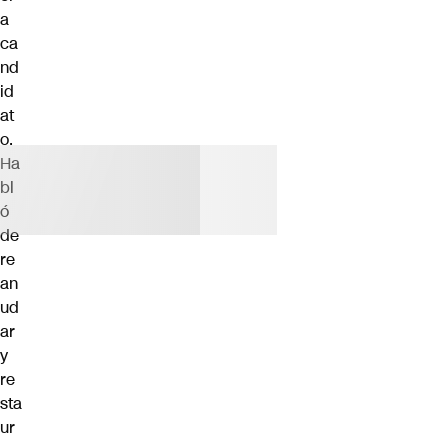
a
ca
nd
id
at
o.
Ha
bl
ó
de
re
an
ud
ar
y
re
sta
ur