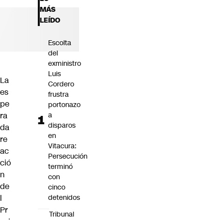
Futuro 360
MÁS
Opinión
LEÍDO
Escolta
del
exministro
Luis
La
Cordero
es
frustra
pe
portonazo
ra
a
disparos
da
en
re
Vitacura:
ac
Persecución
ció
terminó
n
con
de
cinco
l
detenidos
Pr
Tribunal