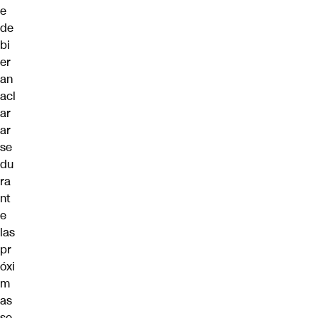
e
de
bi
er
an
acl
ar
ar
se
du
ra
nt
e
las
pr
óxi
m
as
se