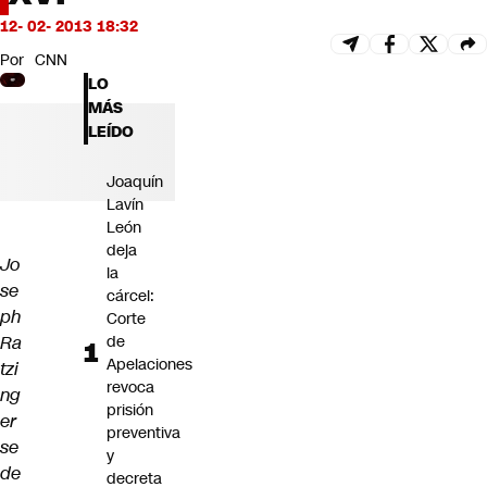
Futuro 360
12- 02- 2013 18:32
Opinión
Por
CNN
LO
MÁS
LEÍDO
Joaquín
Lavín
León
deja
Jo
la
se
cárcel:
ph
Corte
Ra
de
Apelaciones
tzi
revoca
ng
prisión
er
preventiva
se
y
de
decreta