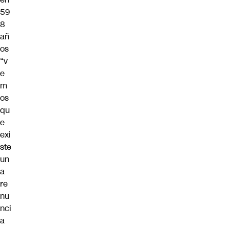
59
8
añ
os
“v
e
m
os
qu
e
exi
ste
un
a
re
nu
nci
a