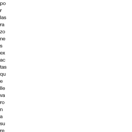
po
r
las
ra
zo
ne
s
ex
ac
tas
qu
e
lle
va
ro
n
a
su
re