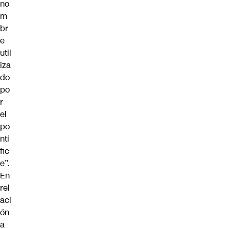
no
m
br
e
util
iza
do
po
r
el
po
ntí
fic
e”.
En
rel
aci
ón
a