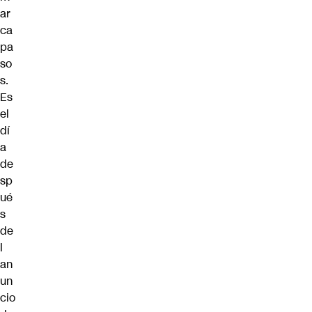
ar
ca
pa
so
s.
Es
el
dí
a
de
sp
ué
s
de
l
an
un
cio