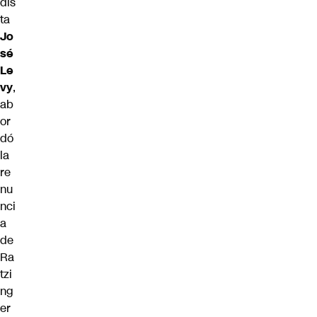
dis
ta
Jo
sé
Le
vy
,
ab
or
dó
la
re
nu
nci
a
de
Ra
tzi
ng
er