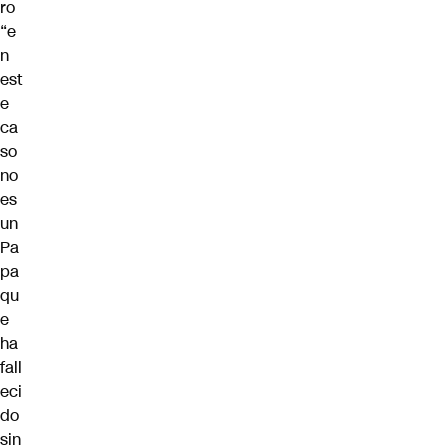
ro
“e
n
est
e
ca
so
no
es
un
Pa
pa
qu
e
ha
fall
eci
do
sin