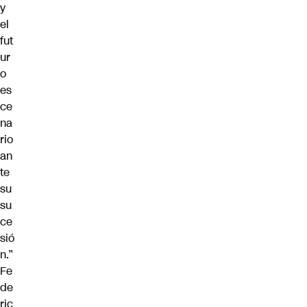
y
el
fut
ur
o
es
ce
na
rio
an
te
su
su
ce
sió
n.”
Fe
de
ric