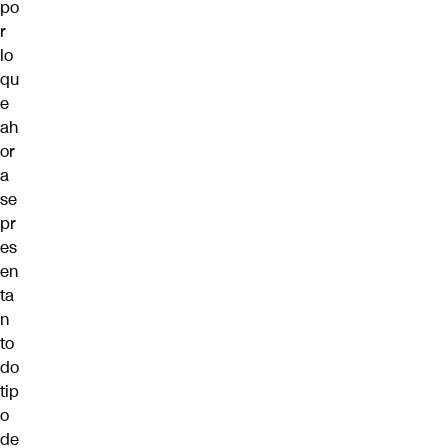
po
r
lo
qu
e
ah
or
a
se
pr
es
en
ta
n
to
do
tip
o
de