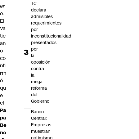
TC
er
declara
o.
admisibles
El
requerimientos
Va
por
tic
inconstitucionalidad
presentados
an
por
o
la
co
oposición
nfi
contra
rm
la
ó
mega
qu
reforma
del
e
Gobierno
el
Pa
Banco
pa
Central:
Be
Empresas
muestran
ne
optimismo