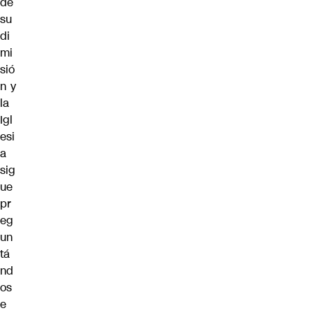
de
su
di
mi
sió
n y
la
Igl
esi
a
sig
ue
pr
eg
un
tá
nd
os
e