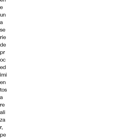
e
un
a
se
rie
de
pr
oc
ed
imi
en
tos
a
re
ali
za
r,
pe