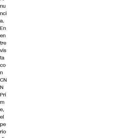
nu
nci
a.
En
en
tre
vis
ta
co
n
CN
N
Pri
m
e,
el
pe
rio