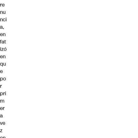
re
nu
nci
a,
en
fat
izó
en
qu
e
po
r
pri
m
er
a
ve
z
en