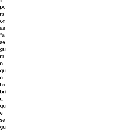
pe
rs
on
as
“a
se
gu
ra
n
qu
e
ha
brí
a
qu
e
se
gu