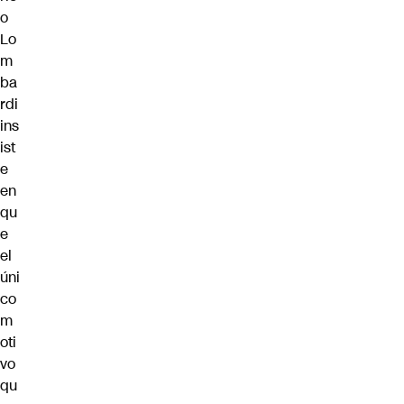
o
Lo
m
ba
rdi
ins
ist
e
en
qu
e
el
úni
co
m
oti
vo
qu