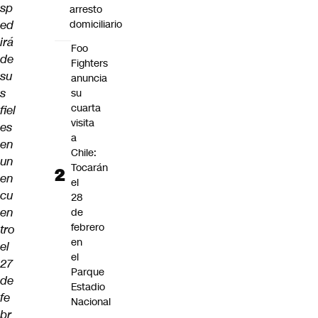
sp
arresto
ed
domiciliario
irá
Foo
de
Fighters
su
anuncia
s
su
cuarta
fiel
visita
es
a
en
Chile:
un
Tocarán
en
el
cu
28
en
de
febrero
tro
en
el
el
27
Parque
de
Estadio
fe
Nacional
br