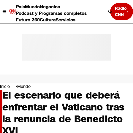
País
Mundo
Negocios
Radio
Podcast y Programas completos
CNN
Futuro 360
Cultura
Servicios
País
Mundo
Negocios
Inicio
Mundo
El escenario que deberá
Deportes
Programas completos
enfrentar el Vaticano tras
Cultura
Servicios
la renuncia de Benedicto
Bits
CNN Data
XVI
CNN tiempo