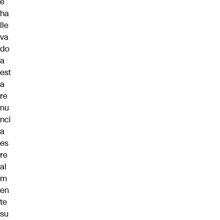
e
ha
lle
va
do
a
est
a
re
nu
nci
a
es
re
al
m
en
te
su