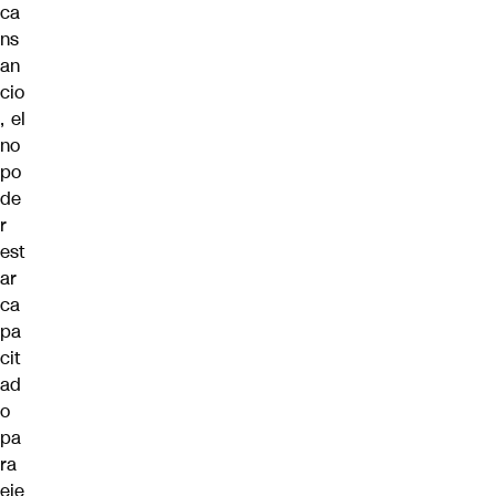
ca
ns
an
cio
, el
no
po
de
r
est
ar
ca
pa
cit
ad
o
pa
ra
eje