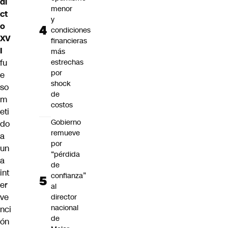
di
menor
ct
y
o
condiciones
XV
financieras
I
más
fu
estrechas
por
e
shock
so
de
m
costos
eti
Gobierno
do
remueve
a
por
un
“pérdida
a
de
int
confianza”
er
al
ve
director
nacional
nci
de
ón