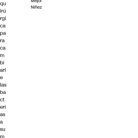
Mejor
qu
Niñez
irú
rgi
ca
pa
ra
ca
m
bi
arl
e
las
ba
ct
eri
as
a
su
m