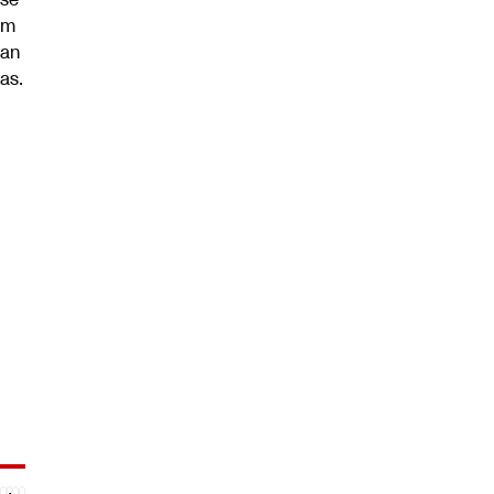
m
an
as.