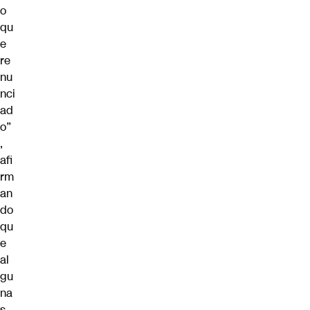
o
qu
e
re
nu
nci
ad
o”
,
afi
rm
an
do
qu
e
al
gu
na
s