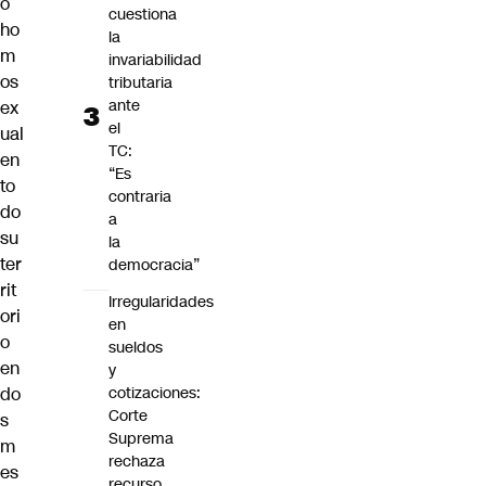
o
cuestiona
ho
la
m
invariabilidad
os
tributaria
ante
ex
el
ual
TC:
en
“Es
to
contraria
do
a
su
la
ter
democracia”
rit
Irregularidades
ori
en
o
sueldos
en
y
do
cotizaciones:
Corte
s
Suprema
m
rechaza
es
recurso