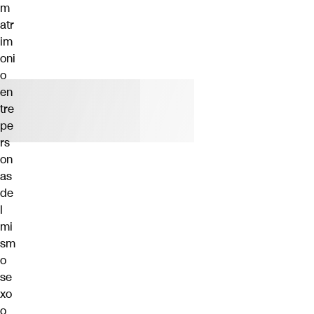
m
atr
im
oni
o
en
tre
pe
rs
on
as
de
l
mi
sm
o
se
xo
o