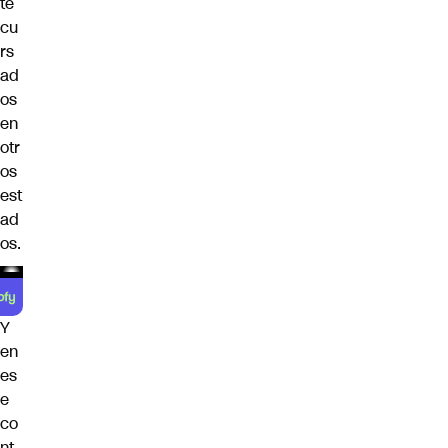
te
cu
rs
ad
os
en
otr
os
est
ad
os.
Y
en
es
e
co
nt