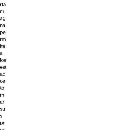
rta
m
ag
na
pe
rm
ite
a
los
est
ad
os
to
m
ar
su
s
pr
op