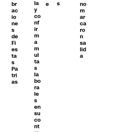
la
s
br
e
no
y
ac
m
co
io
ar
nf
ne
ca
ir
s
ro
m
de
n
a
Fi
sa
m
es
lid
ul
ta
a
ta
s
s
Pa
la
tri
bo
as
ra
le
s
en
su
co
nt