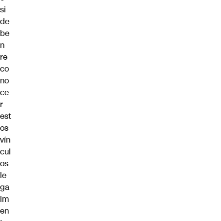
si
de
be
n
re
co
no
ce
r
est
os
vín
cul
os
le
ga
lm
en