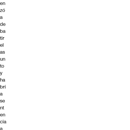
en
zó
a
de
ba
tir
el
as
un
to
y
ha
brí
a
se
nt
en
cia
a