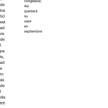
congelada:
de
Así
los
quedará
50
su
valor
est
en
ad
septiembre
os
de
l
pa
ís,
ad
e
m
ás
de
l
dis
trit