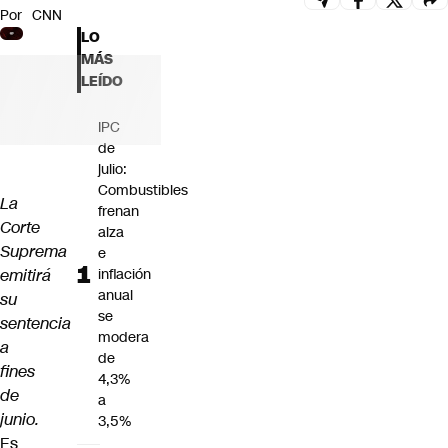
Por
CNN
Futuro 360
LO
Opinión
MÁS
LEÍDO
IPC
de
julio:
Combustibles
La
frenan
Corte
alza
Suprema
e
emitirá
inflación
anual
su
se
sentencia
modera
a
de
fines
4,3%
de
a
junio.
3,5%
Es