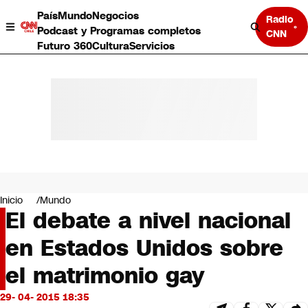
País
Mundo
Negocios
Radio
Podcast y Programas completos
CNN
Futuro 360
Cultura
Servicios
País
Mundo
Negocios
Inicio
Mundo
El debate a nivel nacional
Deportes
Programas completos
en Estados Unidos sobre
Cultura
Servicios
el matrimonio gay
Bits
CNN Data
29- 04- 2015 18:35
CNN tiempo