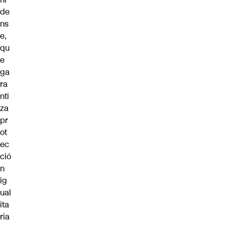
de
ns
e,
qu
e
ga
ra
nti
za
pr
ot
ec
ció
n
ig
ual
ita
ria