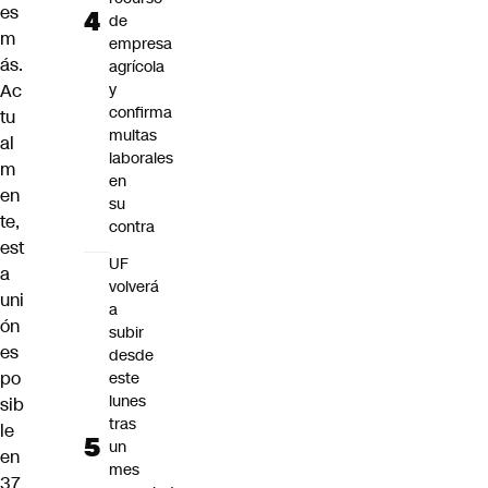
es
de
m
empresa
ás.
agrícola
Ac
y
confirma
tu
multas
al
laborales
m
en
en
su
te,
contra
est
UF
a
volverá
uni
a
ón
subir
es
desde
po
este
lunes
sib
tras
le
un
en
mes
37