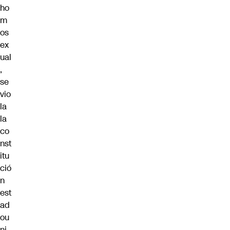
ho
m
os
ex
ual
,
se
vio
la
la
co
nst
itu
ció
n
est
ad
ou
ni