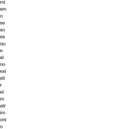
mi
sm
o
se
xo
es
qu
e
al
no
exi
sti
r
el
m
atr
im
oni
o