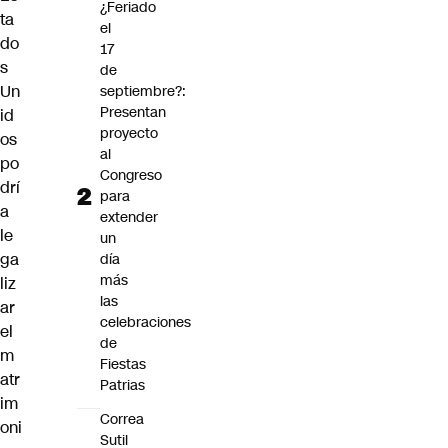
¿Feriado
ta
el
do
17
s
de
Un
septiembre?:
Presentan
id
proyecto
os
al
po
Congreso
drí
para
a
extender
le
un
ga
día
más
liz
las
ar
celebraciones
el
de
m
Fiestas
atr
Patrias
im
Correa
oni
Sutil