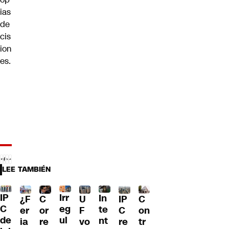
ias
de
cis
ion
es.
LEE TAMBIÉN
IP
Irr
In
¿F
C
U
IP
C
C
eg
te
er
or
F
C
on
de
ul
nt
ia
re
vo
re
tr