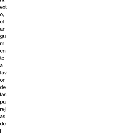
ext
o,
el
ar
gu
m
en
to
a
fav
or
de
las
pa
rej
as
de
l