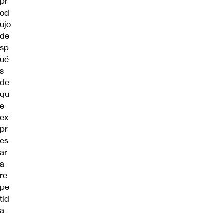
pr
od
ujo
de
sp
ué
s
de
qu
e
ex
pr
es
ar
a
re
pe
tid
a