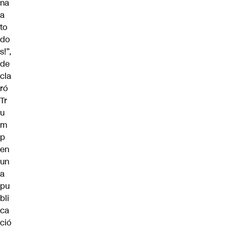
na
a
to
do
s!”,
de
cla
ró
Tr
u
m
p
en
un
a
pu
bli
ca
ció