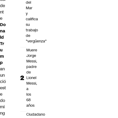
del
de
Mar
nt
y
e
califica
Do
su
trabajo
na
de
ld
"vergüenza"
Tr
u
Muere
Jorge
m
Messi,
p
padre
an
de
un
Lionel
ció
Messi,
est
a
e
los
68
do
años
mi
ng
Ciudadano