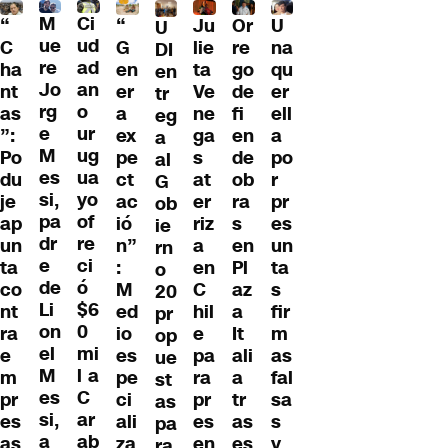
M
Ci
“
Ju
Or
U
“
U
ue
ud
G
lie
re
na
C
DI
re
ad
en
ta
go
qu
ha
en
Jo
an
er
Ve
de
er
nt
tr
rg
o
a
ne
fi
ell
as
eg
e
ur
ex
ga
en
a
”:
a
M
ug
pe
s
de
po
Po
al
es
ua
ct
at
ob
r
du
G
si,
yo
ac
er
ra
pr
je
ob
pa
of
ió
riz
s
es
ap
ie
dr
re
n”
a
en
un
un
rn
e
ci
:
en
Pl
ta
ta
o
de
ó
M
C
az
s
co
20
Li
$6
ed
hil
a
fir
nt
pr
on
0
io
e
It
m
ra
op
el
mi
es
pa
ali
as
e
ue
M
l a
pe
ra
a
fal
m
st
es
C
ci
pr
tr
sa
pr
as
si,
ar
ali
es
as
s
es
pa
a
ab
za
en
es
y
as
ra