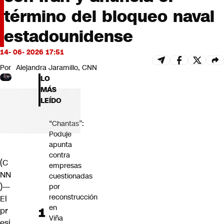
Futuro 360
término del bloqueo naval
Opinión
estadounidense
14- 06- 2026 17:51
Por
Alejandra Jaramillo, CNN
LO
MÁS
LEÍDO
“Chantas”:
Poduje
apunta
contra
(C
empresas
NN
cuestionadas
)—
por
reconstrucción
El
en
pr
Viña
esi