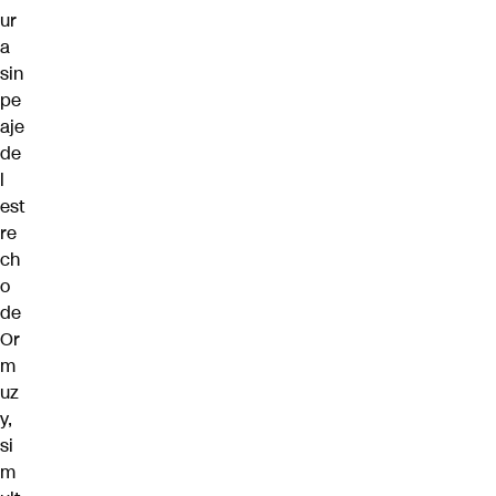
ur
a
sin
pe
aje
de
l
est
re
ch
o
de
Or
m
uz
y,
si
m