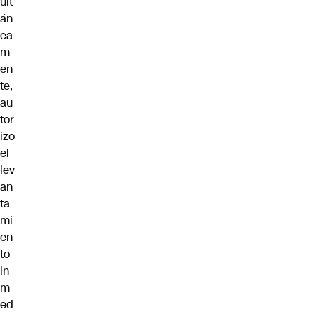
ult
án
ea
m
en
te,
au
tor
izo
​​el
lev
an
ta
mi
en
to
in
m
ed