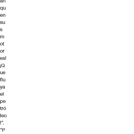
an
qu
en
su
s
m
ot
or
es!
¡Q
ue
flu
ya
el
pe
tró
leo
!”.
“P