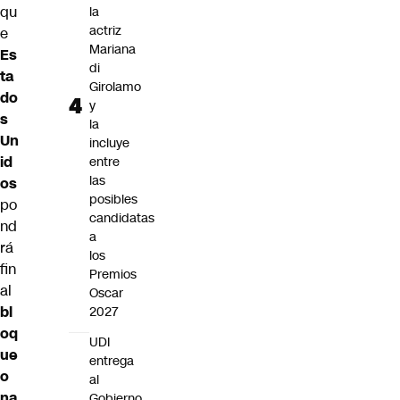
qu
la
actriz
e
Mariana
Es
di
ta
Girolamo
do
y
s
la
Un
incluye
id
entre
las
os
posibles
po
candidatas
nd
a
rá
los
fin
Premios
al
Oscar
bl
2027
oq
UDI
ue
entrega
o
al
na
Gobierno