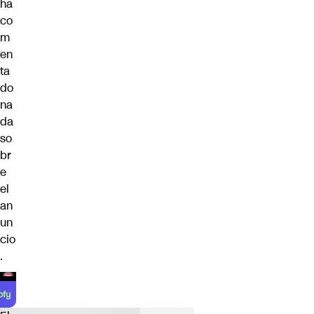
ha
co
m
en
ta
do
na
da
so
br
e
el
an
un
cio
.