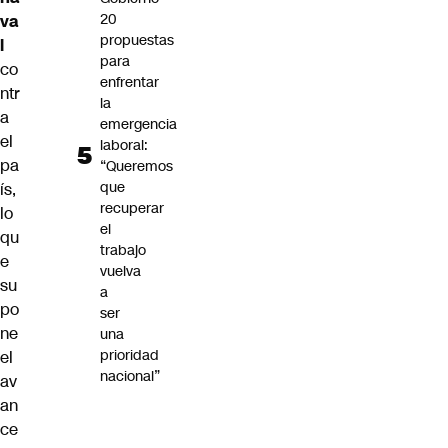
20
va
propuestas
l
para
co
enfrentar
ntr
la
a
emergencia
el
laboral:
pa
“Queremos
que
ís,
recuperar
lo
el
qu
trabajo
e
vuelva
su
a
po
ser
ne
una
prioridad
el
nacional”
av
an
ce