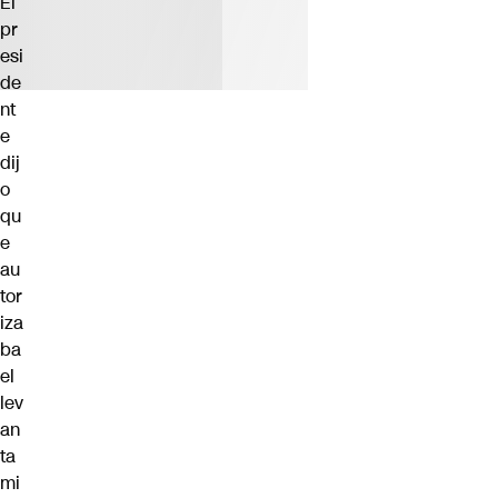
El
pr
esi
de
nt
e
dij
o
qu
e
au
tor
iza
ba
el
lev
an
ta
mi