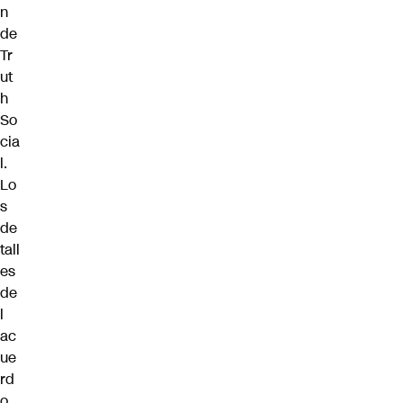
n
de
Tr
ut
h
So
cia
l.
Lo
s
de
tall
es
de
l
ac
ue
rd
o