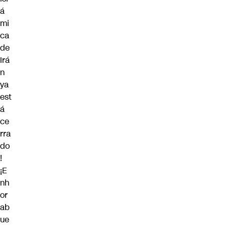
á
mi
ca
de
Irá
n
ya
est
á
ce
rra
do
!
¡E
nh
or
ab
ue