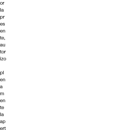
or
la
pr
es
en
te,
au
tor
izo
pl
en
a
m
en
te
la
ap
ert