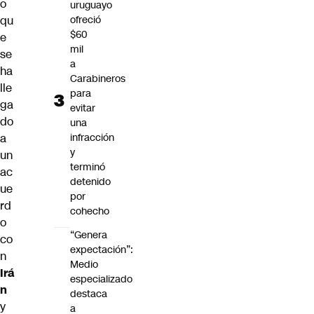
o
uruguayo
ofreció
qu
$60
e
mil
se
a
ha
Carabineros
lle
para
ga
evitar
do
una
infracción
a
y
un
terminó
ac
detenido
ue
por
rd
cohecho
o
“Genera
co
expectación”:
n
Medio
Irá
especializado
n
destaca
y
a