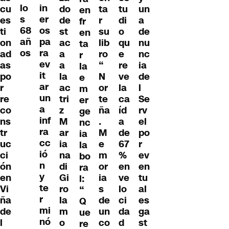
lo
in
do
ta
tu
un
cu
en
s
er
de
r
di
a
es
fr
68
os
st
su
o
de
ti
en
añ
pa
ac
lib
qu
nu
on
ta
os
ra
a
ro
e
nc
ad
r
ev
a
“
re
ia
as
la
it
la
N
ve
de
po
e
ar
ac
or
la
l
r
m
un
tri
te
ca
Se
re
er
a
z
ña
íd
rv
co
ge
inf
M
.
a
el
ns
nc
ra
ar
M
de
po
tr
ia
cc
ia
e
67
r
uc
la
ió
na
m
%
ev
ci
bo
n
di
or
en
en
ón
ra
y
Gi
ia
ve
tu
en
l:
te
ro
s
lo
al
Vi
“
r
la
de
ci
es
ña
Q
mi
m
un
da
ga
de
ue
nó
o
co
d
st
l
re