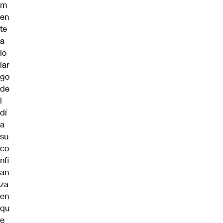
m
en
te
a
lo
lar
go
de
l
dí
a
su
co
nfi
an
za
en
qu
e