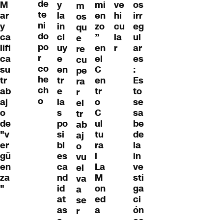
de
y
mi
ve
os
M
m
te
la
en
hi
irr
ar
os
ni
in
zo
cu
eg
y
qu
do
cl
”
la
ul
ca
e
po
uy
en
r
ar
lifi
re
r
e
el
es
ca
cu
co
en
C
:
su
pe
he
tr
en
Es
tr
ra
ch
e
tr
to
ab
r
o
la
o
se
aj
el
s
C
sa
o
tr
po
ul
be
de
ab
si
tu
de
"v
aj
bl
ra
la
er
o
es
l
in
gü
vu
ca
La
ve
en
el
nd
M
sti
za
va
id
on
ga
"
a
at
ed
ci
se
as
a
ón
r