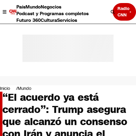
País
Mundo
Negocios
Radio
Podcast y Programas completos
CNN
Futuro 360
Cultura
Servicios
País
Mundo
Negocios
Inicio
Mundo
“El acuerdo ya está
Deportes
Programas completos
cerrado”: Trump asegura
Cultura
Servicios
que alcanzó un consenso
Bits
CNN Data
con Irán y anuncia el
CNN tiempo