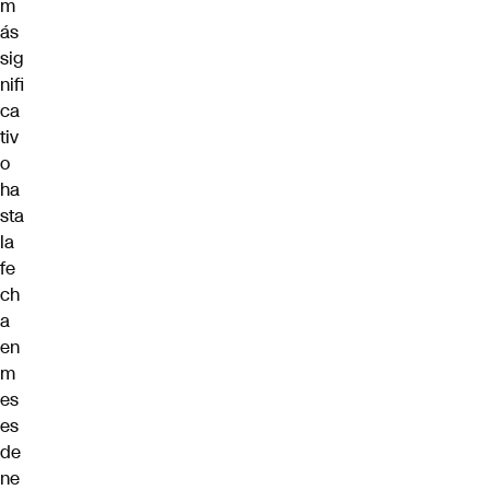
m
ás
sig
nifi
ca
tiv
o
ha
sta
la
fe
ch
a
en
m
es
es
de
ne