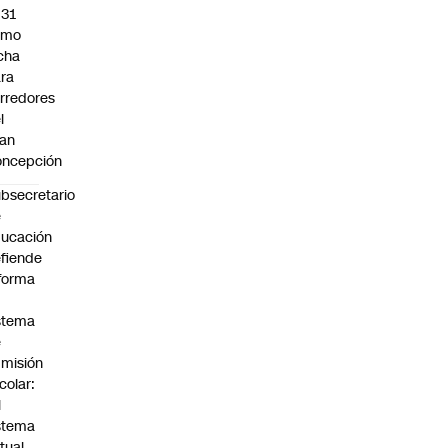
031
omo
cha
ra
rredores
l
an
oncepción
bsecretario
e
ucación
fiende
forma
stema
e
misión
colar:
l
stema
tual