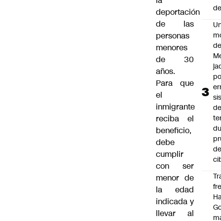
la
de
deportación
de las
U
m
personas
de
menores
M
de 30
ja
años.
po
Para que
er
el
si
inmigrante
d
te
reciba el
du
beneficio,
pr
debe
d
cumplir
ci
con ser
Tr
menor de
fr
la edad
Ha
indicada y
Go
llevar al
ma