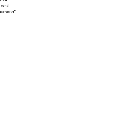
 casi
nhumano”