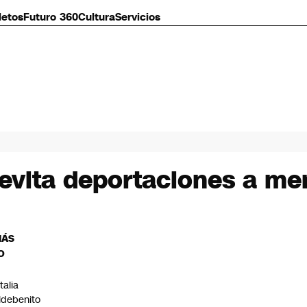
letos
Futuro 360
Cultura
Servicios
 evita deportaciones a me
MÁS
O
talia
ldebenito