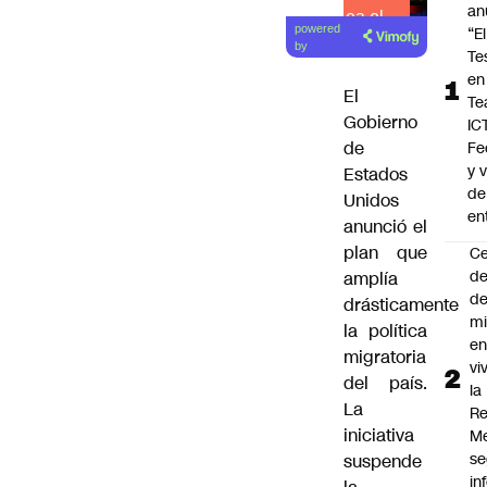
an
Lea el
powered
“El
artículo
by
Te
en
El
Te
Gobierno
IC
de
Fe
y 
Estados
de
Unidos
en
anunció el
plan que
C
de
amplía
de
drásticamente
mi
la política
en
migratoria
vi
del país.
la
La
Re
iniciativa
Me
s
suspende
in