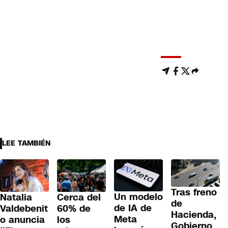
LEE TAMBIÉN
Tras freno
Un modelo
Cerca del
Natalia
de
de IA de
60% de
Valdebenit
Hacienda,
Meta
los
o anuncia
Gobierno