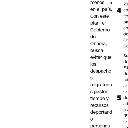
menos 5
2
en el país.
c
Con este
fe
pa
plan, el
co
Gobierno
de
de
Gr
Obama,
C
busca
Su
evitar que
d
los
Ed
despacho
de
s
re
migratorio
al
s gasten
si
d
tiempo y
ad
recursos
es
deportand
“E
o
si
personas
ac