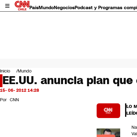
País
Mundo
Negocios
Podcast y Programas comp
País
Mundo
Inicio
Mundo
Negocios
EE.UU. anuncia plan que
Deportes
Programas completos
15- 06- 2012 14:28
Cultura
Por
CNN
Servicios
LO 
Bits
LEÍD
CNN Data
CNN tiempo
Na
Futuro 360
Va
Opinión