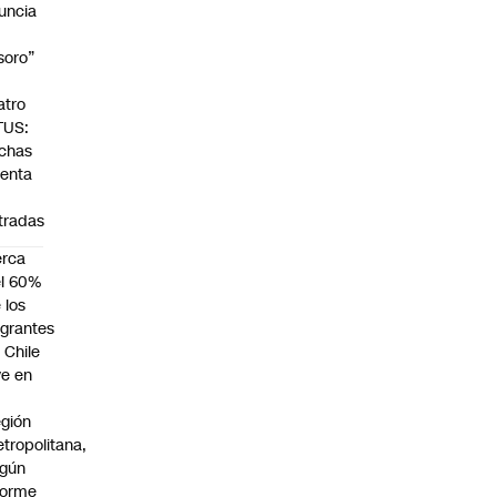
uncia
soro”
atro
TUS:
chas
venta
tradas
erca
l 60%
 los
grantes
 Chile
ve en
gión
tropolitana,
egún
forme