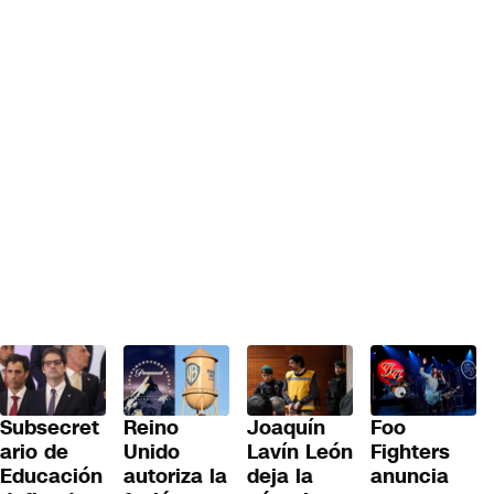
Subsecret
Reino
Joaquín
Foo
ario de
Unido
Lavín León
Fighters
Educación
autoriza la
deja la
anuncia