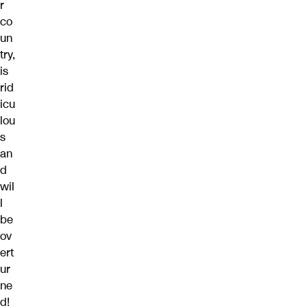
r
co
un
try,
is
rid
icu
lou
s
an
d
wil
l
be
ov
ert
ur
ne
d!