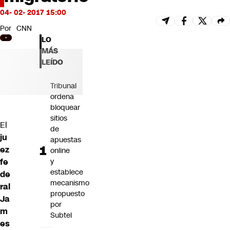
Futuro 360
04- 02- 2017 15:00
Opinión
Por
CNN
LO
MÁS
LEÍDO
Tribunal
ordena
bloquear
sitios
El
de
ju
apuestas
ez
online
fe
y
establece
de
mecanismo
ral
propuesto
Ja
por
m
Subtel
es