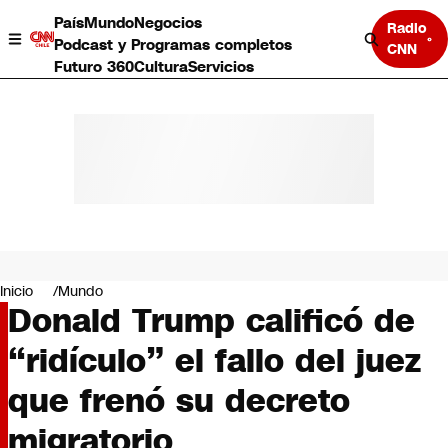
País
Mundo
Negocios
Radio
Podcast y Programas completos
CNN
Futuro 360
Cultura
Servicios
País
Mundo
Negocios
Inicio
Mundo
Donald Trump calificó de
Deportes
Programas completos
“ridículo” el fallo del juez
Cultura
Servicios
que frenó su decreto
Bits
CNN Data
migratorio
CNN tiempo