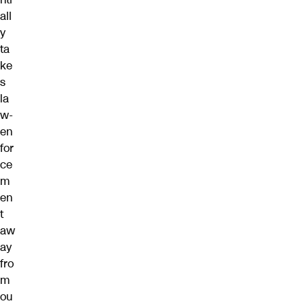
all
y
ta
ke
s
la
w-
en
for
ce
m
en
t
aw
ay
fro
m
ou