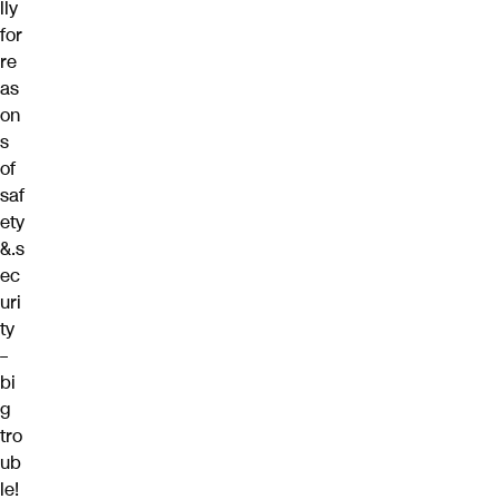
lly
for
re
as
on
s
of
saf
ety
&.s
ec
uri
ty
–
bi
g
tro
ub
le!