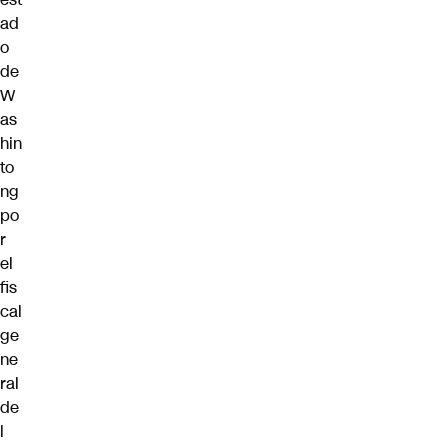
ad
o
de
W
as
hin
to
ng
po
r
el
fis
cal
ge
ne
ral
de
l