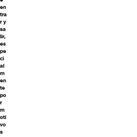
en
tra
r y
sa
lir,
es
pe
ci
al
m
en
te
po
r
m
oti
vo
s