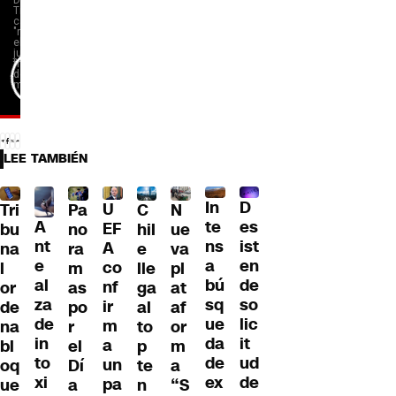
LEE TAMBIÉN
D
In
U
Tri
Pa
C
N
A
es
te
EF
bu
no
hil
ue
nt
ist
ns
A
na
ra
e
va
e
en
a
co
l
m
lle
pl
al
de
bú
nf
or
as
ga
at
za
so
sq
ir
de
po
al
af
de
lic
ue
m
na
r
to
or
in
it
da
a
bl
el
p
m
to
ud
de
un
oq
Dí
te
a
xi
de
ex
pa
ue
a
n
“S