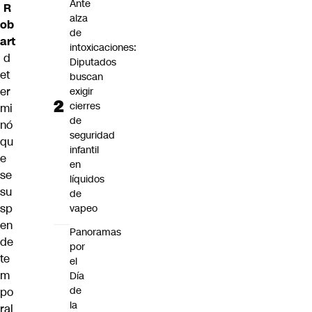
Ante
R
alza
ob
de
art
intoxicaciones:
d
Diputados
et
buscan
er
exigir
cierres
mi
de
nó
seguridad
qu
infantil
e
en
se
líquidos
su
de
sp
vapeo
en
Panoramas
de
por
te
el
m
Día
de
po
la
ral