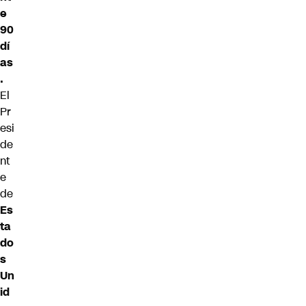
e
90
dí
as
.
El
Pr
esi
de
nt
e
de
Es
ta
do
s
Un
id