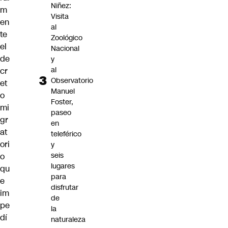
Niñez:
m
Visita
en
al
te
Zoológico
el
Nacional
de
y
al
cr
Observatorio
et
Manuel
o
Foster,
mi
paseo
gr
en
at
teleférico
ori
y
seis
o
lugares
qu
para
e
disfrutar
im
de
pe
la
dí
naturaleza