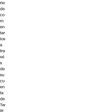
rie
de
co
m
en
tar
ios
a
tra
vé
s
de
su
cu
en
ta
de
Tw
itt