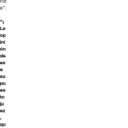
cul
a”:
“¡
La
op
ini
ón
de
es
e
su
pu
es
to
ju
ez
,
qu