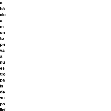
e
bá
sic
a
m
en
te
pri
va
a
nu
es
tro
pa
ís
de
su
po
licí