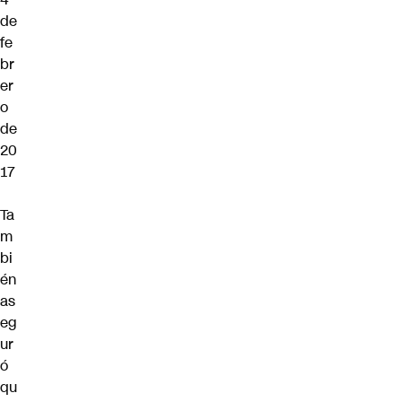
de
fe
br
er
o
de
20
17
Ta
m
bi
én
as
eg
ur
ó
qu