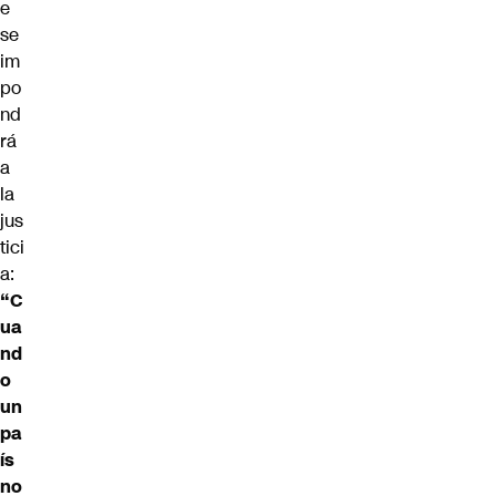
e
se
im
po
nd
rá
a
la
jus
tici
a:
“C
ua
nd
o
un
pa
ís
no