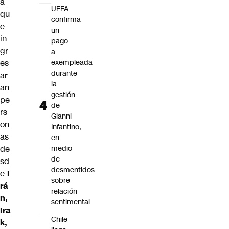
a
UEFA
qu
confirma
e
un
in
pago
gr
a
es
exempleada
durante
ar
la
an
gestión
pe
de
rs
Gianni
on
Infantino,
as
en
de
medio
de
sd
desmentidos
e
I
sobre
rá
relación
n,
sentimental
Ira
Chile
k,