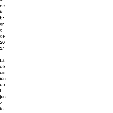
de
fe
br
er
o
de
20
17
La
de
cis
ión
de
l
jue
z
fe