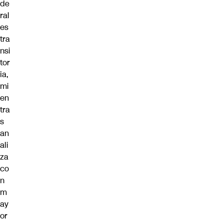
de
ral
es
tra
nsi
tor
ia,
mi
en
tra
s
an
ali
za
co
n
m
ay
or