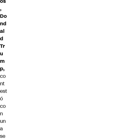
os
,
Do
nd
al
d
Tr
u
m
p,
co
nt
est
ó
co
n
un
a
se