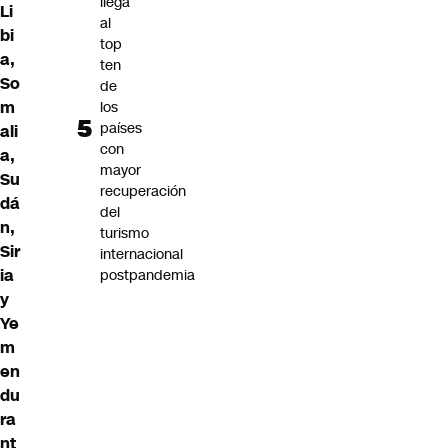
llega
Li
al
bi
top
a,
ten
So
de
m
los
países
ali
con
a,
mayor
Su
recuperación
dá
del
n,
turismo
Sir
internacional
ia
postpandemia
y
Ye
m
en
du
ra
nt