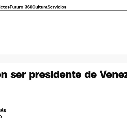
letos
Futuro 360
Cultura
Servicios
 ser presidente de Venez
MÁS
O