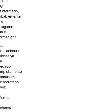
l está
uy
sinformado,
obablemente
 le
tregaron
da la
formación"
as
reciaciones
líticas ya
an
uedado
ompletamente
peradas":
bsecretario
avez
fiere a
lémica