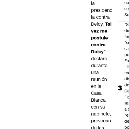
co
la
se
presidenc
Sq
ia contra
Delcy.
Tal
"S
vez me
d
fe
postule
"s
contra
sa
Delcy
“,
po
declaró
Fe
durante
Li
una
re
reunión
di
d
en la
Ca
Casa
Fl
Blanca
ll
con su
a 
gabinete,
"e
provocan
d
do las
po