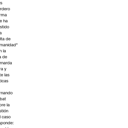
is
rdero
irma
e ha
istido
a
alta de
manidad"
n la
ja de
rnarda
ra y
te las
íticas
rnando
bat
bre la
stión
l caso
sponde: