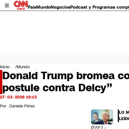
País
Mundo
Negocios
Podcast y Programas comp
País
Mundo
Inicio
Mundo
Negocios
Donald Trump bromea con
Deportes
postule contra Delcy”
Programas completos
Cultura
Servicios
27- 03- 2026 19:13
Bits
Por
Daniela Pérez
CNN Data
LO 
CNN tiempo
LEÍD
Futuro 360
(EFE) –
Opinión