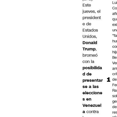
Lu
Este
Co
jueves, el
af
president
qu
e de
ex
Estados
un
"f
Unidos,
hu
Donald
co
Trump
,
hi
bromeó
Be
con la
Ve
posibilida
an
d de
cr
de
presentar
Fe
se a las
Ra
eleccione
so
s en
ge
Venezuel
de
a
contra
re