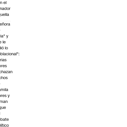
n el
nador
uella
eñora
e
ria" y
e le
lió lo
blacional":
rias
bres
chazan
chos
e
mila
ores y
aman
que
l
ebate
lítico