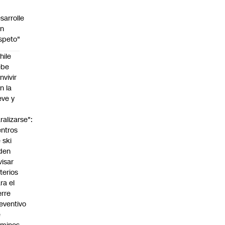
sarrolle
on
speto"
hile
ebe
nvivir
n la
eve y
o
ralizarse":
ntros
 ski
den
visar
iterios
ra el
erre
eventivo
e