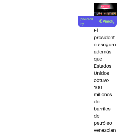
Lea el
powered
artículo
by
El
president
e aseguró
además
que
Estados
Unidos
obtuvo
100
millones
de
barriles
de
petróleo
venezolan