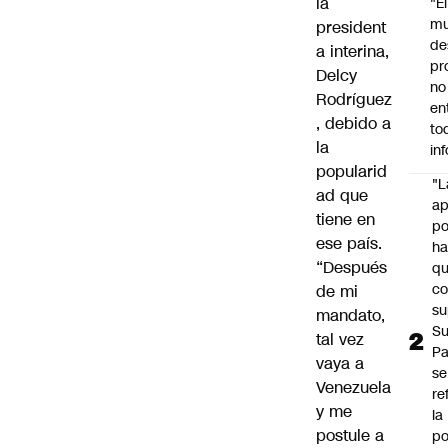
la
"É
m
president
de
a interina,
pr
Delcy
no
Rodríguez
en
, debido a
to
la
in
popularid
"L
ad que
ap
tiene en
po
ese país.
h
“Después
q
c
de mi
su
mandato,
Su
tal vez
P
vaya a
se
Venezuela
re
y me
la
postule a
po