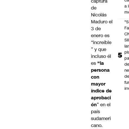
c
captura
a 
de
m
Nicolás
Maduro el
"S
Fa
3 de
C
enero es
SII
“increíble
la
” y que
pl
incluso él
pa
es
“la
de
persona
ne
d
con
fu
mayor
ir
índice de
aprobaci
ón
” en el
país
sudameri
cano.