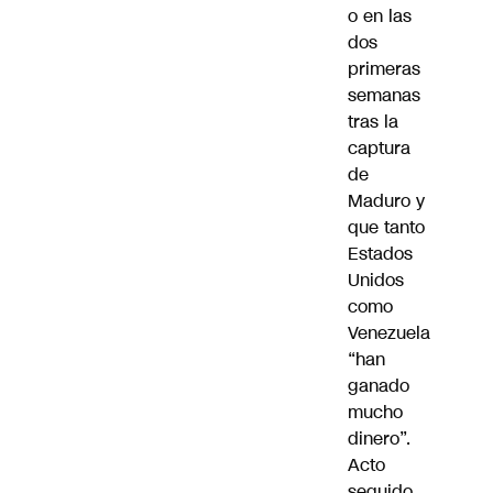
o en las
dos
primeras
semanas
tras la
captura
de
Maduro y
que tanto
Estados
Unidos
como
Venezuela
“han
ganado
mucho
dinero”.
Acto
seguido,