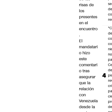
se
risas de
de
los
c
presentes
re
en el
"C
encuentro
d
.
co
El
co
mandatari
ni
o hizo
n
este
pa
comentari
Ce
de
o tras
pi
asegurar
re
que la
cr
relación
pa
con
ci
Venezuela
pr
desde la
d