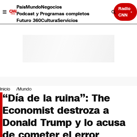
País
Mundo
Negocios
Radio
Podcast y Programas completos
CNN
Futuro 360
Cultura
Servicios
País
Mundo
Negocios
Inicio
Mundo
“Día de la ruina”: The
Deportes
Programas completos
Economist destroza a
Cultura
Servicios
Donald Trump y lo acusa
Bits
CNN Data
de cometer el error
CNN tiempo