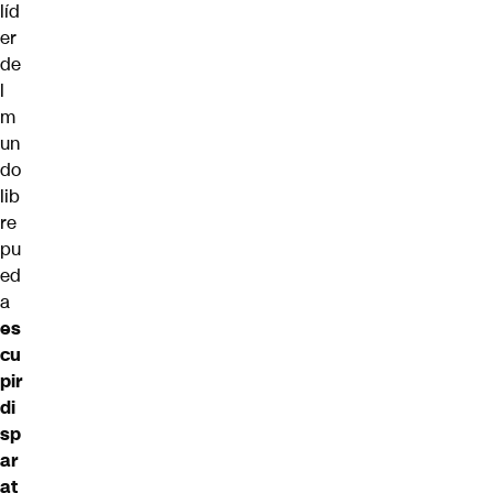
líd
er
de
l
m
un
do
lib
re
pu
ed
a
es
cu
pir
di
sp
ar
at