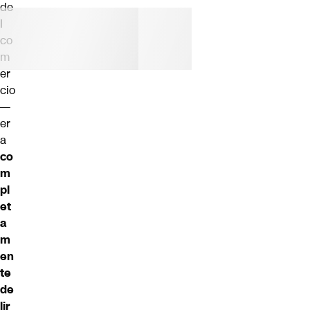
de
l
co
m
er
cio
—
er
a
co
m
pl
et
a
m
en
te
de
lir