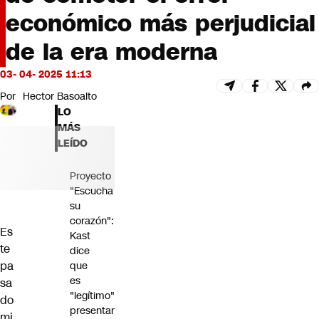
Futuro 360
económico más perjudicial
Opinión
de la era moderna
03- 04- 2025 11:13
Por
Hector Basoalto
LO
MÁS
LEÍDO
Proyecto
"Escucha
su
corazón":
Es
Kast
te
dice
pa
que
es
sa
"legítimo"
do
presentar
mi