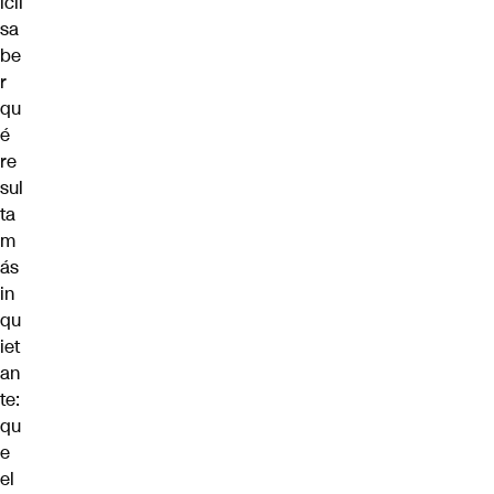
ícil
sa
be
r
qu
é
re
sul
ta
m
ás
in
qu
iet
an
te:
qu
e
el