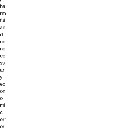
ha
rm
ful
an
d
un
ne
ce
ss
ar
y
ec
on
o
mi
c
err
or