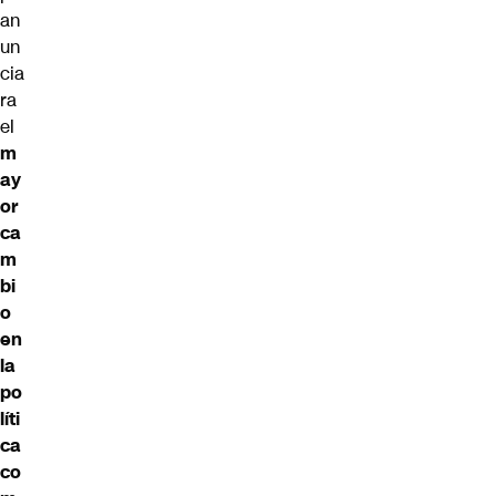
an
un
cia
ra
el
m
ay
or
ca
m
bi
o
en
la
po
líti
ca
co