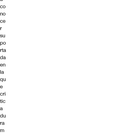
co
no
ce
r
su
po
rta
da
en
la
qu
e
cri
tic
a
du
ra
m