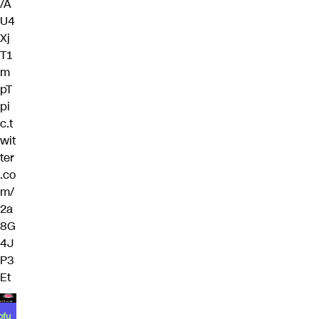
/A
U4
Xj
T1
m
pT
pi
c.t
wit
ter
.co
m/
2a
8G
4J
P3
Et