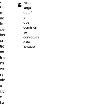
.
"tiene
En
larga
m
data"
y
ed
que
io
comisión
de
se
las
constituirá
crí
esta
tic
semana
as
tra
ns
ve
rs
ale
s
qu
e
ha