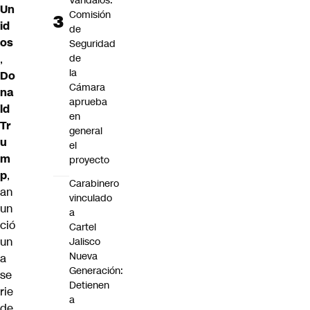
Vándalos:
Un
Comisión
id
de
os
Seguridad
de
,
la
Do
Cámara
na
aprueba
ld
en
Tr
general
u
el
m
proyecto
p
,
Carabinero
an
vinculado
un
a
ció
Cartel
un
Jalisco
Nueva
a
Generación:
se
Detienen
rie
a
de