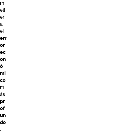
m
eti
er
a
el
err
or
ec
on
ó
mi
co
m
ás
pr
of
un
do
,