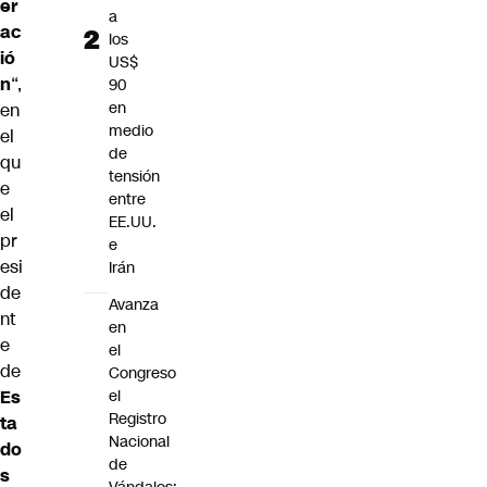
er
a
ac
los
ió
US$
n
“,
90
en
en
medio
el
de
qu
tensión
e
entre
el
EE.UU.
pr
e
esi
Irán
de
Avanza
nt
en
e
el
de
Congreso
el
Es
Registro
ta
Nacional
do
de
s