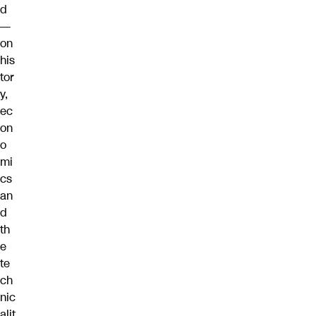
d
—
on
his
tor
y,
ec
on
o
mi
cs
an
d
th
e
te
ch
nic
alit