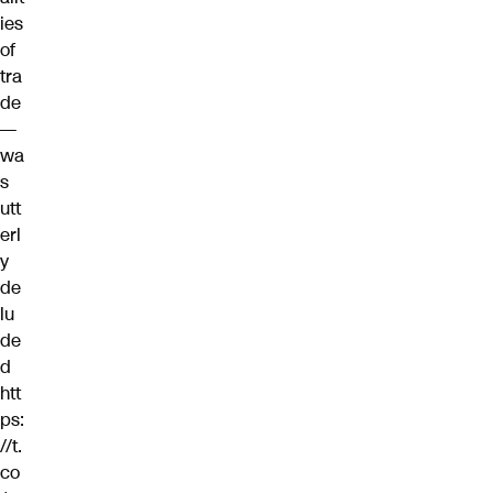
ies
of
tra
de
—
wa
s
utt
erl
y
de
lu
de
d
htt
ps:
//t.
co