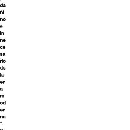
da
ñi
no
e
in
ne
ce
sa
rio
de
la
er
a
m
od
er
na
“.