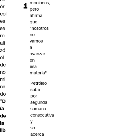
mociones,
ér
pero
col
afirma
es
que
se
"nosotros
no
re
vamos
ali
a
zó
avanzar
el
en
de
esa
no
materia"
mi
Petróleo
na
sube
do
por
“
D
segunda
ía
semana
consecutiva
de
y
la
se
lib
acerca