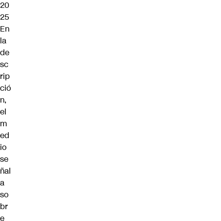
20
25
En
la
de
sc
rip
ció
n,
el
m
ed
io
se
ñal
a
so
br
e