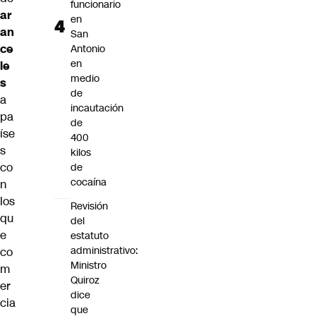
funcionario
ar
en
an
San
ce
Antonio
en
le
medio
s
de
a
incautación
pa
de
íse
400
s
kilos
co
de
cocaína
n
los
Revisión
qu
del
e
estatuto
administrativo:
co
Ministro
m
Quiroz
er
dice
cia
que