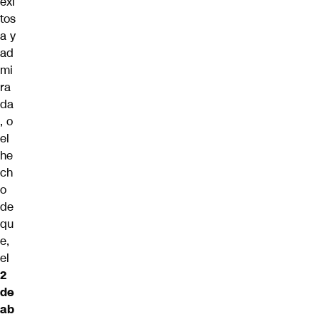
exi
tos
a y
ad
mi
ra
da
, o
el
he
ch
o
de
qu
e,
el
2
de
ab