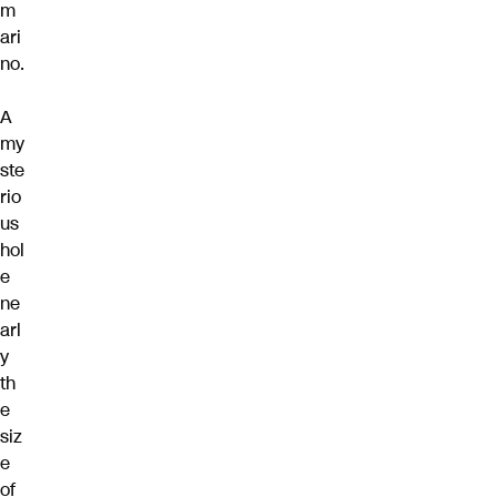
m
ari
no.
A
my
ste
rio
us
hol
e
ne
arl
y
th
e
siz
e
of