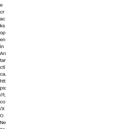
e
cr
ac
ks
op
en
in
An
tar
cti
ca.
htt
ps:
//t.
co
/X
O
Ne