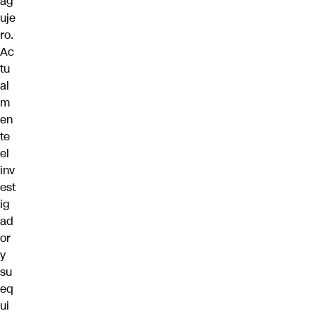
ag
uje
ro.
Ac
tu
al
m
en
te
el
inv
est
ig
ad
or
y
su
eq
ui