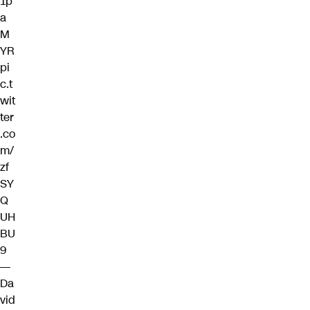
1p
a
M
YR
pi
c.t
wit
ter
.co
m/
zf
SY
Q
UH
BU
9
—
Da
vid