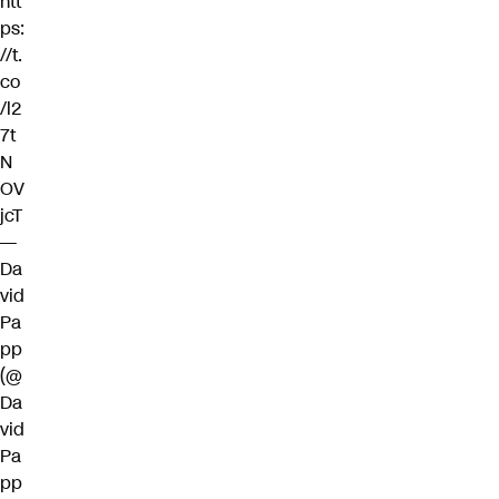
htt
ps:
//t.
co
/l2
7t
N
OV
jcT
—
Da
vid
Pa
pp
(@
Da
vid
Pa
pp