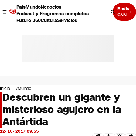
País
Mundo
Negocios
Radio
Podcast y Programas completos
CNN
Futuro 360
Cultura
Servicios
País
Mundo
Negocios
Inicio
Mundo
Descubren un gigante y
Deportes
Programas completos
misterioso agujero en la
Cultura
Servicios
Antártida
Bits
CNN Data
12- 10- 2017 09:55
CNN tiempo