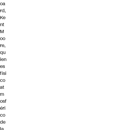
oa
rd,
Ke
nt
M
oo
re,
qu
ien
es
físi
co
at
m
osf
éri
co
de
la