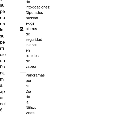
de
su
intoxicaciones:
pe
Diputados
rio
buscan
r a
exigir
cierres
la
de
su
seguridad
pe
infantil
rfi
en
cie
líquidos
de
de
Pa
vapeo
na
Panoramas
m
por
á,
el
ap
Día
de
ar
la
eci
Niñez:
ó
Visita