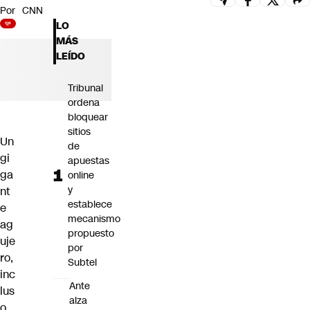
Por
CNN
Futuro 360
LO
Opinión
MÁS
LEÍDO
Tribunal
ordena
bloquear
sitios
Un
de
gi
apuestas
ga
online
y
nt
establece
e
mecanismo
ag
propuesto
uje
por
ro,
Subtel
inc
Ante
lus
alza
o