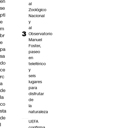
en
al
se
Zoológico
pti
Nacional
e
y
al
m
Observatorio
br
Manuel
e
Foster,
pa
paseo
sa
en
do
teleférico
ce
y
seis
rc
lugares
a
para
de
disfrutar
la
de
co
la
sta
naturaleza
de
UEFA
l
confirma