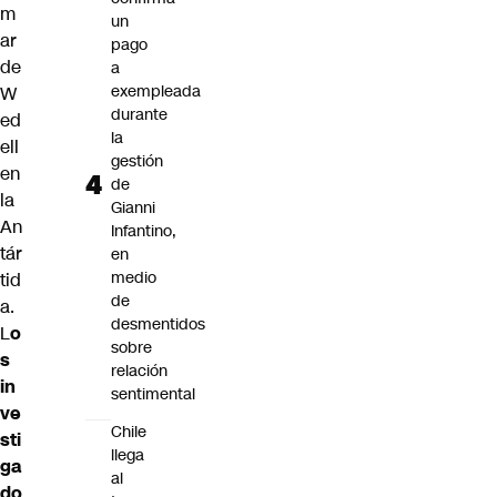
m
un
ar
pago
de
a
exempleada
W
durante
ed
la
ell
gestión
en
de
la
Gianni
An
Infantino,
tár
en
medio
tid
de
a.
desmentidos
L
o
sobre
s
relación
in
sentimental
ve
Chile
sti
llega
ga
al
do