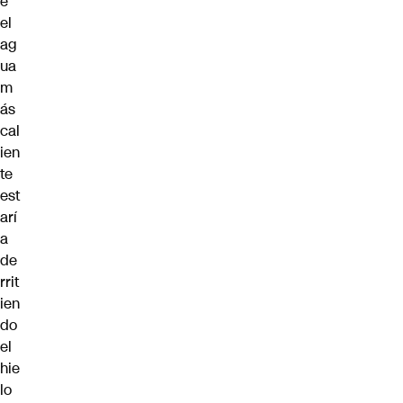
e
el
ag
ua
m
ás
cal
ien
te
est
arí
a
de
rrit
ien
do
el
hie
lo