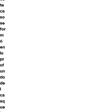
te
ca
so
se
for
m
ó
en
lo
pr
of
un
do
de
l
ca
sq
ue