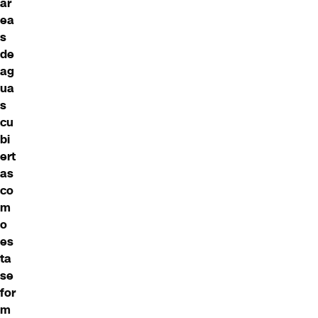
ár
ea
s
de
ag
ua
s
cu
bi
ert
as
co
m
o
es
ta
se
for
m