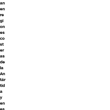
an
en
re
gi
on
es
co
st
er
as
de
la
An
tár
tid
a
y
en
es