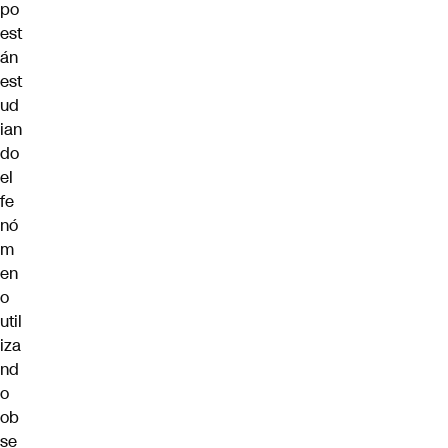
po
est
án
est
ud
ian
do
el
fe
nó
m
en
o
util
iza
nd
o
ob
se