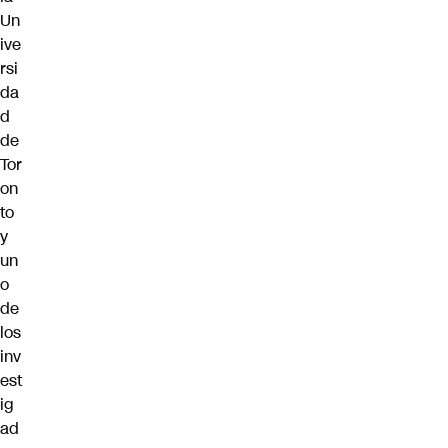
Un
ive
rsi
da
d
de
Tor
on
to
y
un
o
de
los
inv
est
ig
ad