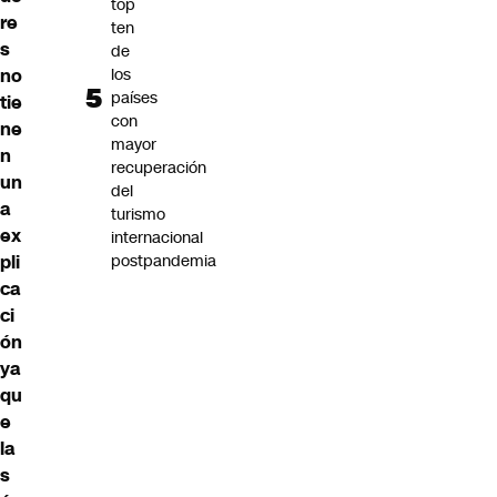
top
re
ten
s
de
no
los
países
tie
con
ne
mayor
n
recuperación
un
del
a
turismo
ex
internacional
pli
postpandemia
ca
ci
ón
ya
qu
e
la
s