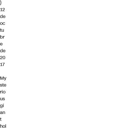
)
12
de
oc
tu
br
e
de
20
17
My
ste
rio
us
gi
an
t
hol