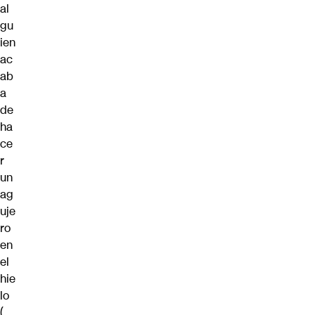
al
gu
ien
ac
ab
a
de
ha
ce
r
un
ag
uje
ro
en
el
hie
lo
(…