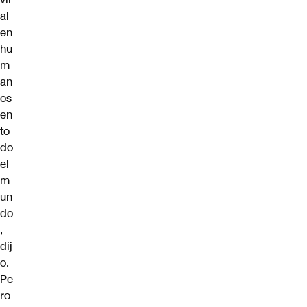
al
en
hu
m
an
os
en
to
do
el
m
un
do
,
dij
o.
Pe
ro