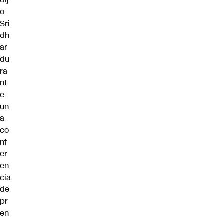
o
Sri
dh
ar
du
ra
nt
e
un
a
co
nf
er
en
cia
de
pr
en