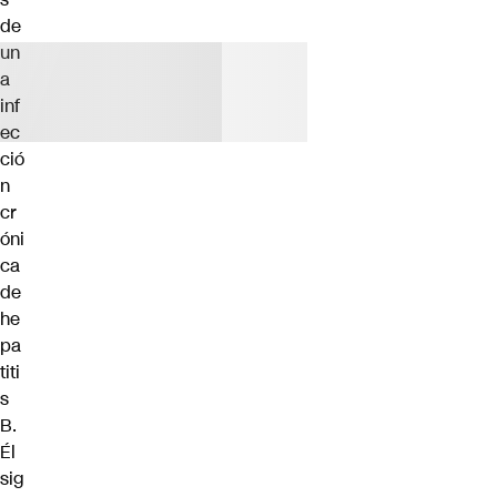
de
un
a
inf
ec
ció
n
cr
óni
ca
de
he
pa
titi
s
B.
Él
sig