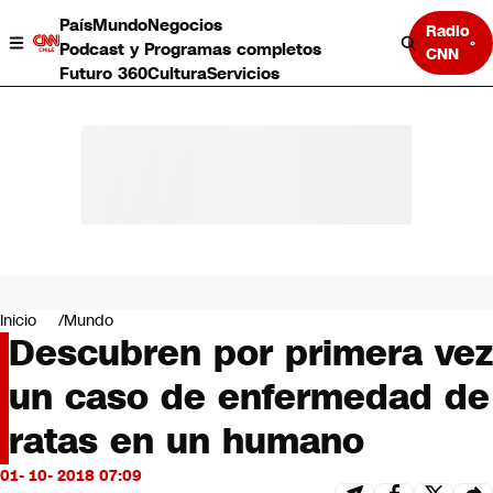
País
Mundo
Negocios
Radio
Podcast y Programas completos
CNN
Futuro 360
Cultura
Servicios
País
Mundo
Negocios
Inicio
Mundo
Descubren por primera vez
Deportes
Programas completos
un caso de enfermedad de
Cultura
Servicios
ratas en un humano
Bits
CNN Data
01- 10- 2018 07:09
CNN tiempo