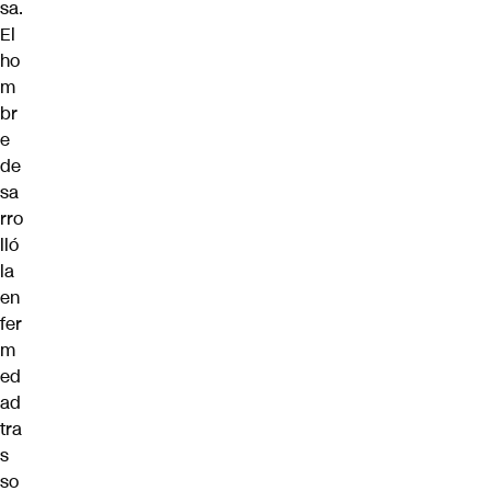
sa.
El
ho
m
br
e
de
sa
rro
lló
la
en
fer
m
ed
ad
tra
s
so