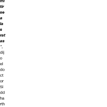
mi
tir
se
a
la
s
rat
as
“
,
dij
o
el
do
ct
or
Si
dd
ha
rth