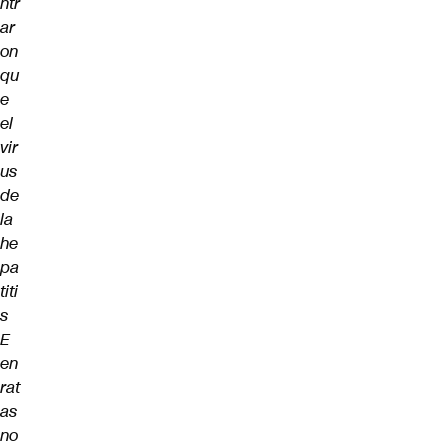
ntr
ar
on
qu
e
el
vir
us
de
la
he
pa
titi
s
E
en
rat
as
no