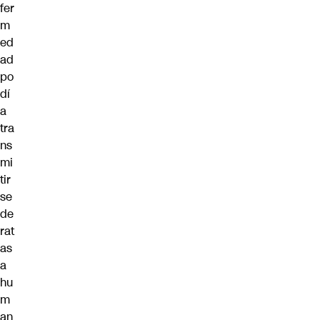
fer
m
ed
ad
po
dí
a
tra
ns
mi
tir
se
de
rat
as
a
hu
m
an