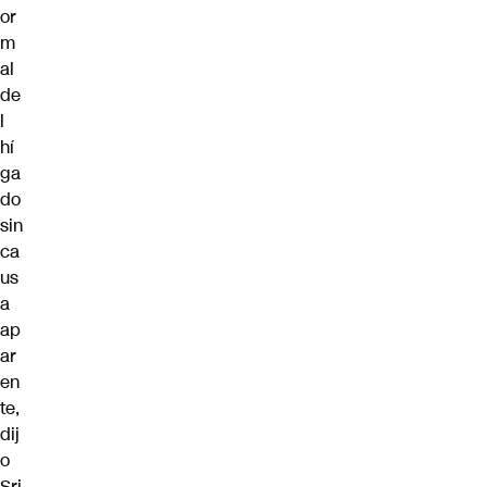
or
m
al
de
l
hí
ga
do
sin
ca
us
a
ap
ar
en
te,
dij
o
Sri