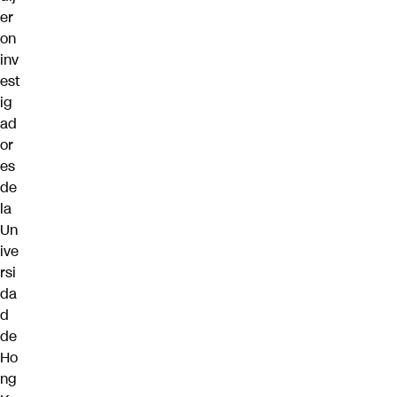
er
on
inv
est
ig
ad
or
es
de
la
Un
ive
rsi
da
d
de
Ho
ng