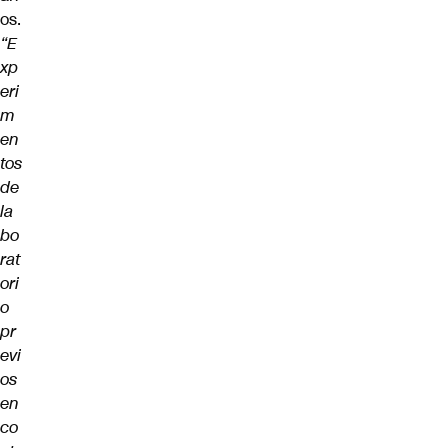
os.
“E
xp
eri
m
en
tos
de
la
bo
rat
ori
o
pr
evi
os
en
co