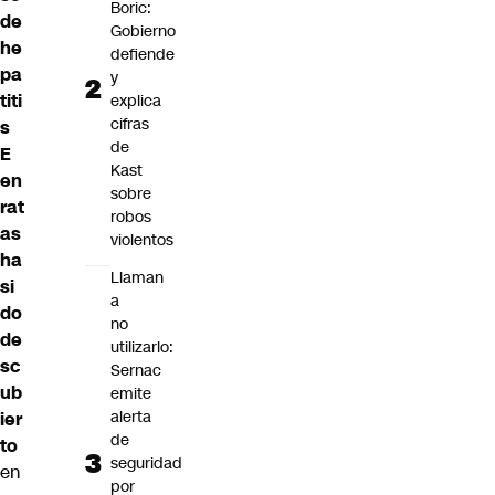
Boric:
de
Gobierno
he
defiende
pa
y
titi
explica
cifras
s
de
E
Kast
en
sobre
rat
robos
as
violentos
ha
Llaman
si
a
do
no
de
utilizarlo:
sc
Sernac
ub
emite
alerta
ier
de
to
seguridad
en
por