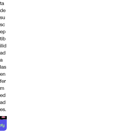
ta
de
su
sc
ep
tib
ilid
ad
a
las
en
fer
m
ed
ad
es.