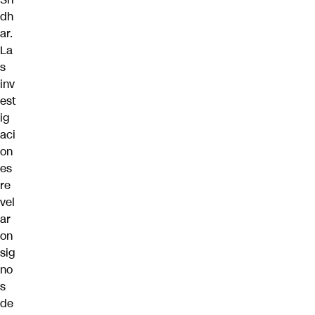
dh
ar.
La
s
inv
est
ig
aci
on
es
re
vel
ar
on
sig
no
s
de