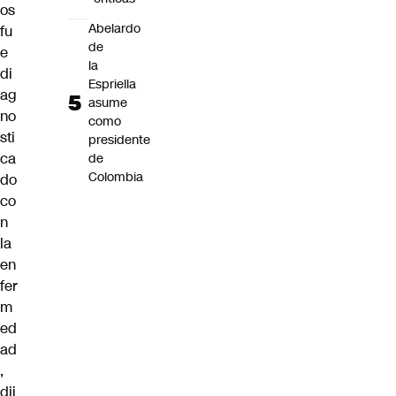
os
Abelardo
fu
de
e
la
di
Espriella
ag
asume
no
como
sti
presidente
ca
de
Colombia
do
co
n
la
en
fer
m
ed
ad
,
dij