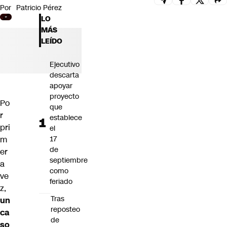
Por
Patricio Pérez
Futuro 360
LO
Opinión
MÁS
LEÍDO
Ejecutivo
descarta
apoyar
proyecto
Po
que
r
establece
pri
el
m
17
de
er
septiembre
a
como
ve
feriado
z,
Tras
un
reposteo
ca
de
so