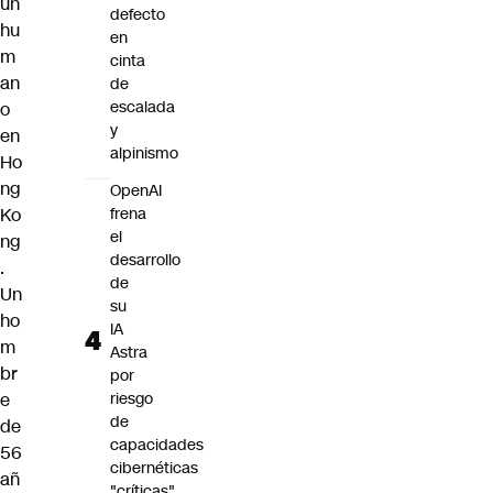
un
defecto
hu
en
m
cinta
an
de
escalada
o
y
en
alpinismo
Ho
ng
OpenAI
Ko
frena
el
ng
desarrollo
.
de
Un
su
ho
IA
m
Astra
br
por
e
riesgo
de
de
capacidades
56
cibernéticas
añ
"críticas"