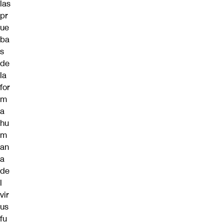
las
pr
ue
ba
s
de
la
for
m
a
hu
m
an
a
de
l
vir
us
fu