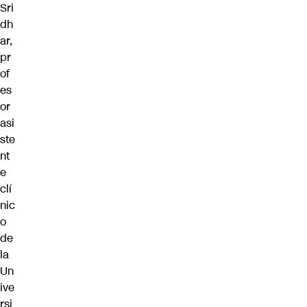
Sri
dh
ar,
pr
of
es
or
asi
ste
nt
e
clí
nic
o
de
la
Un
ive
rsi