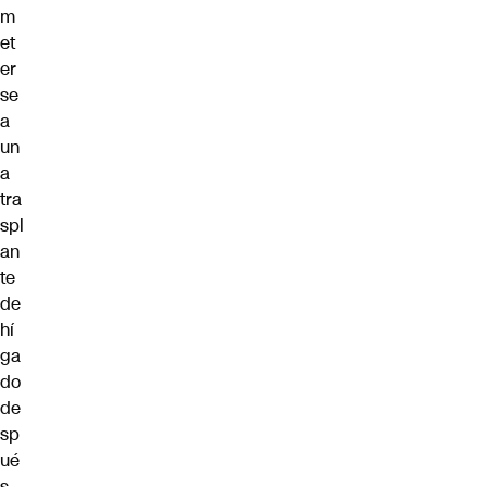
m
et
er
se
a
un
a
tra
spl
an
te
de
hí
ga
do
de
sp
ué
s