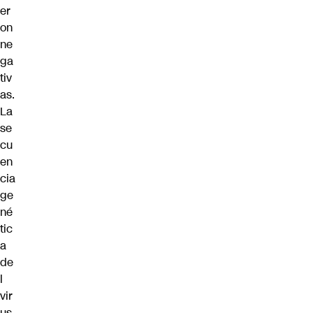
er
on
ne
ga
tiv
as.
La
se
cu
en
cia
ge
né
tic
a
de
l
vir
us