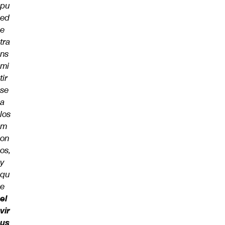
pu
ed
e
tra
ns
mi
tir
se
a
los
m
on
os,
y
qu
e
el
vir
us