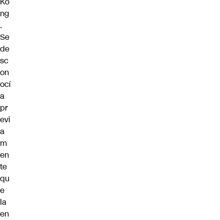
Ko
ng
.
Se
de
sc
on
ocí
a
pr
evi
a
m
en
te
qu
e
la
en