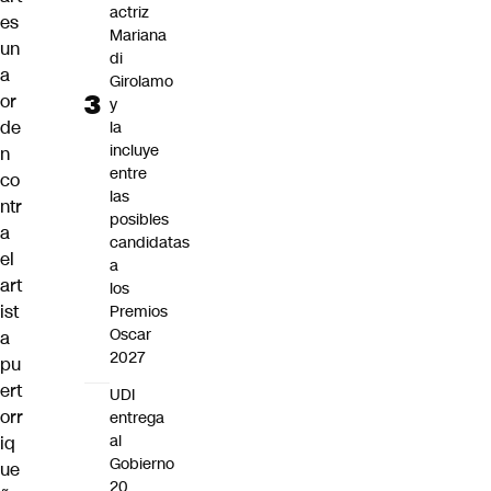
actriz
es
Mariana
un
di
a
Girolamo
or
y
de
la
incluye
n
entre
co
las
ntr
posibles
a
candidatas
el
a
art
los
ist
Premios
Oscar
a
2027
pu
ert
UDI
orr
entrega
al
iq
Gobierno
ue
20