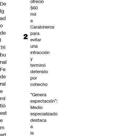
ofreció
De
$60
lg
mil
ad
a
o
Carabineros
de
para
evitar
l
una
Tri
infracción
bu
y
nal
terminó
Fe
detenido
de
por
ral
cohecho
e
“Genera
mi
expectación”:
tió
Medio
est
especializado
e
destaca
a
m
la
art