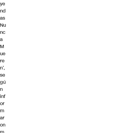
ye
nd
as
Nu
nc
a
M
ue
re
n’,
se
gú
n
inf
or
m
ar
on
m