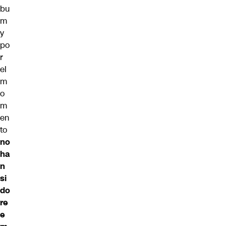
bu
m
y
po
r
el
m
o
m
en
to
no
ha
n
si
do
re
e