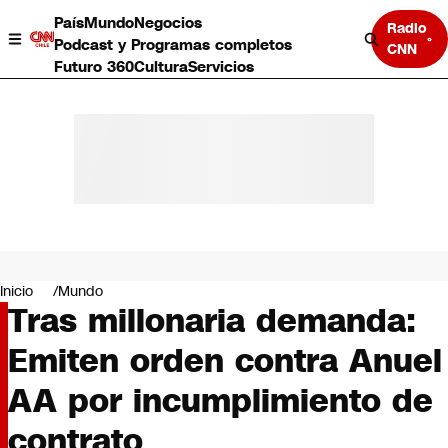
País
Mundo
Negocios
Radio
Podcast y Programas completos
CNN
Futuro 360
Cultura
Servicios
País
Mundo
Negocios
Inicio
Mundo
Tras millonaria demanda:
Deportes
Programas completos
Emiten orden contra Anuel
Cultura
Servicios
AA por incumplimiento de
Bits
CNN Data
contrato
CNN tiempo