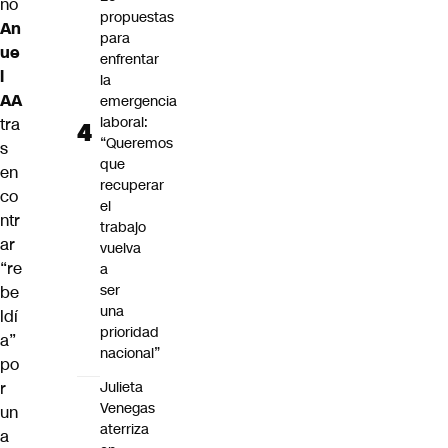
ño
propuestas
An
para
ue
enfrentar
l
la
AA
emergencia
laboral:
tra
“Queremos
s
que
en
recuperar
co
el
ntr
trabajo
ar
vuelva
“re
a
ser
be
una
ldí
prioridad
a”
nacional”
po
Julieta
r
Venegas
un
aterriza
a