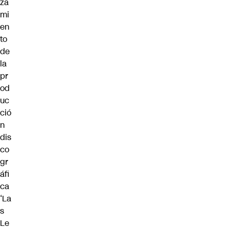
za
mi
en
to
de
la
pr
od
uc
ció
n
dis
co
gr
áfi
ca
‘La
s
Le