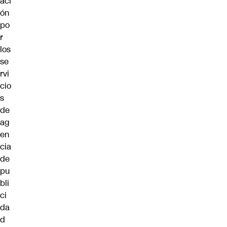
aci
ón
po
r
los
se
rvi
cio
s
de
ag
en
cia
de
pu
bli
ci
da
d