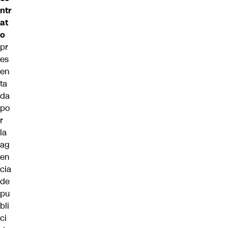
ntr
at
o
pr
es
en
ta
da
po
r
la
ag
en
cia
de
pu
bli
ci