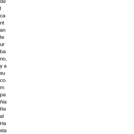
de
l
ca
nt
an
te
ur
ba
no,
y a
su
co
m
pa
ñía
Re
al
Ha
sta