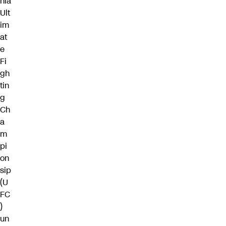
ñía
Ult
im
at
e
Fi
gh
tin
g
Ch
a
m
pi
on
sip
(U
FC
)
un