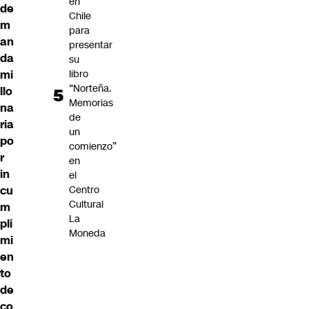
en
de
Chile
m
para
an
presentar
da
su
libro
mi
“Norteña.
llo
Memorias
na
de
ria
un
po
comienzo”
r
en
in
el
Centro
cu
Cultural
m
La
pli
Moneda
mi
en
to
de
co