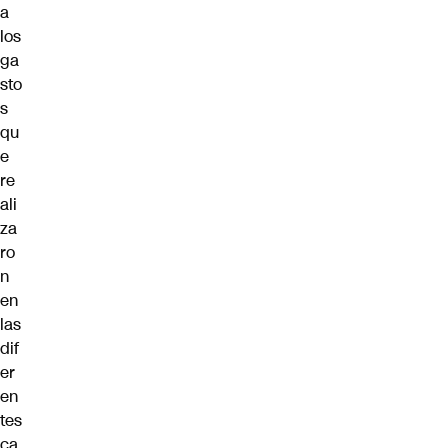
a
los
ga
sto
s
qu
e
re
ali
za
ro
n
en
las
dif
er
en
tes
ca