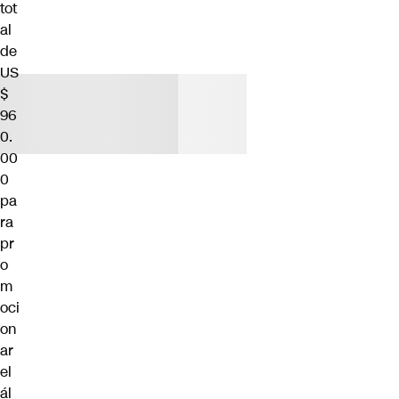
tot
al
de
US
$
96
0.
00
0
pa
ra
pr
o
m
oci
on
ar
el
ál