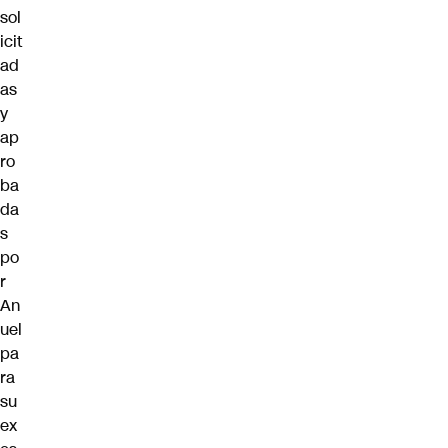
sol
icit
ad
as
y
ap
ro
ba
da
s
po
r
An
uel
pa
ra
su
ex