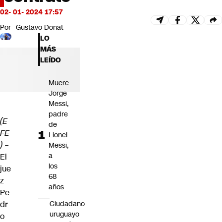
Futuro 360
02- 01- 2024 17:57
Opinión
Por
Gustavo Donat
LO
MÁS
LEÍDO
Muere
Jorge
Messi,
padre
(E
de
FE
Lionel
) –
Messi,
a
El
los
jue
68
z
años
Pe
Ciudadano
dr
uruguayo
o