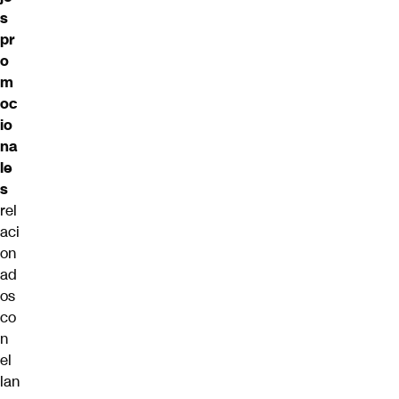
s
pr
o
m
oc
io
na
le
s
rel
aci
on
ad
os
co
n
el
lan