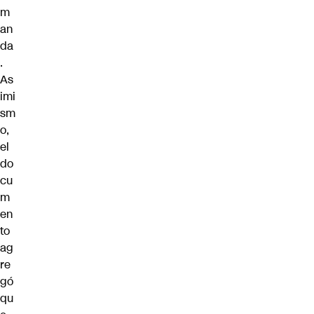
m
an
da
.
As
imi
sm
o,
el
do
cu
m
en
to
ag
re
gó
qu