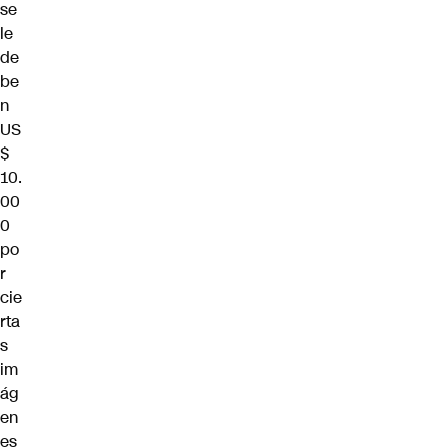
se
le
de
be
n
US
$
10.
00
0
po
r
cie
rta
s
im
ág
en
es