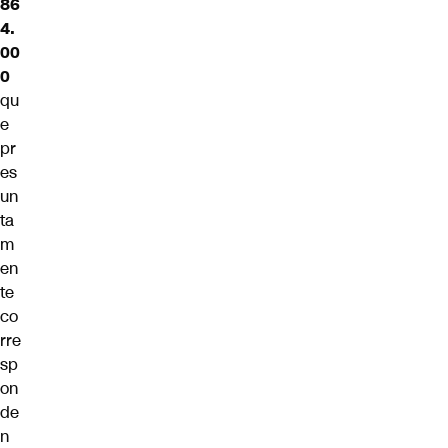
86
4.
00
0
qu
e
pr
es
un
ta
m
en
te
co
rre
sp
on
de
n