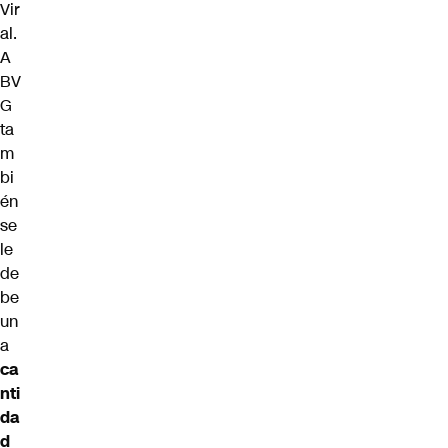
Vir
al.
A
BV
G
ta
m
bi
én
se
le
de
be
un
a
ca
nti
da
d