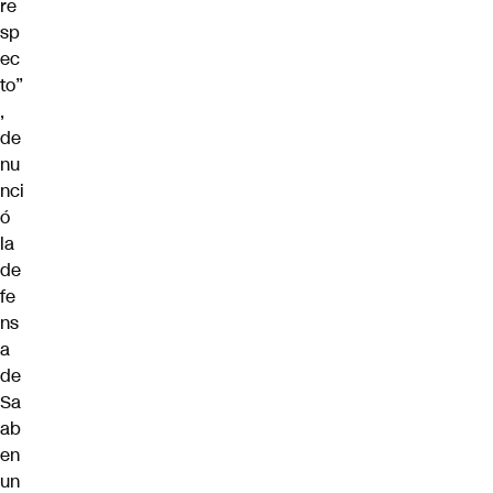
re
sp
ec
to”
,
de
nu
nci
ó
la
de
fe
ns
a
de
Sa
ab
en
un