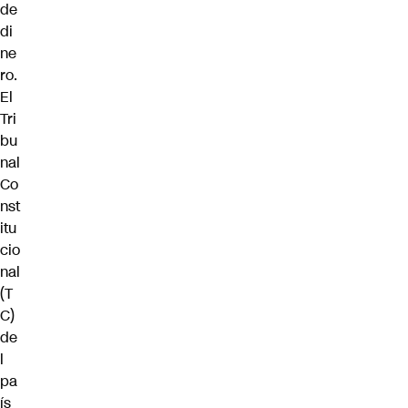
de
di
ne
ro.
El
Tri
bu
nal
Co
nst
itu
cio
nal
(T
C)
de
l
pa
ís