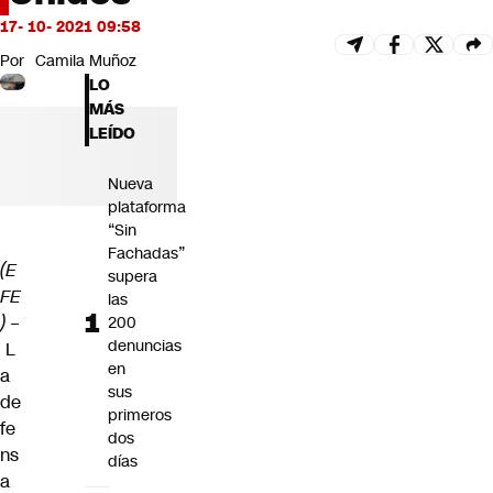
Futuro 360
17- 10- 2021 09:58
Opinión
Por
Camila Muñoz
LO
MÁS
LEÍDO
Nueva
plataforma
“Sin
Fachadas”
(E
supera
FE
las
) –
200
denuncias
L
en
a
sus
de
primeros
fe
dos
ns
días
a