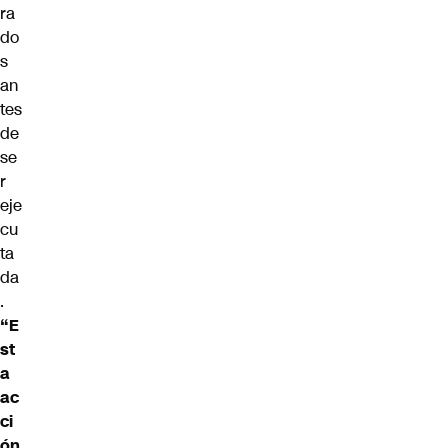
ra
do
s
an
tes
de
se
r
eje
cu
ta
da
.
“E
st
a
ac
ci
ón