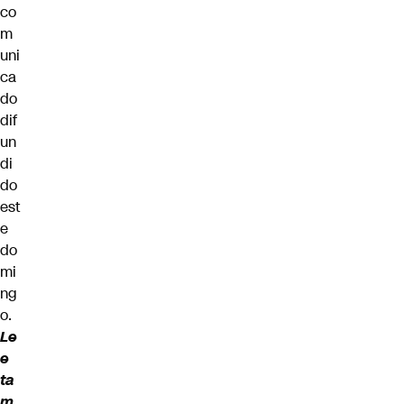
co
m
uni
ca
do
dif
un
di
do
est
e
do
mi
ng
o.
Le
e
ta
m