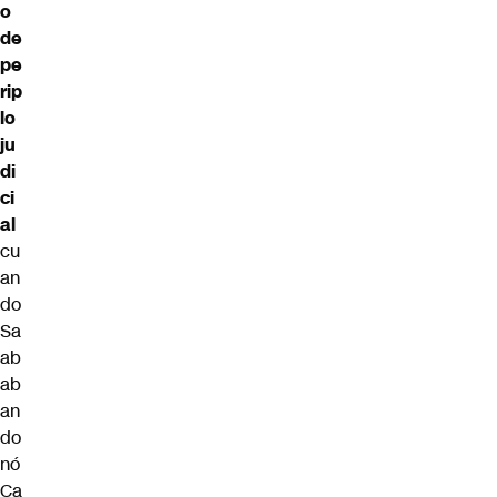
o
de
pe
rip
lo
ju
di
ci
al
cu
an
do
Sa
ab
ab
an
do
nó
Ca