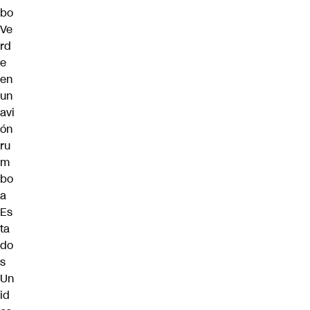
bo
Ve
rd
e
en
un
avi
ón
ru
m
bo
a
Es
ta
do
s
Un
id