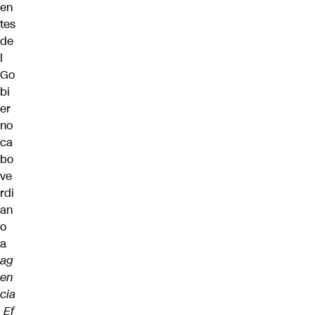
en
tes
de
l
Go
bi
er
no
ca
bo
ve
rdi
an
o
a
ag
en
cia
Ef