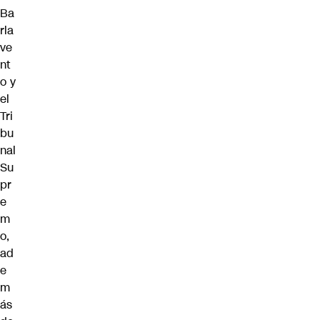
Ba
rla
ve
nt
o y
el
Tri
bu
nal
Su
pr
e
m
o,
ad
e
m
ás