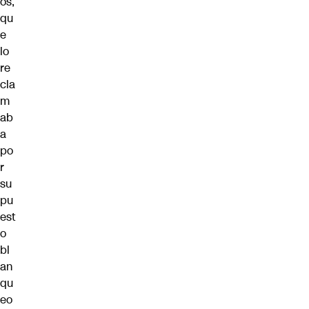
os,
qu
e
lo
re
cla
m
ab
a
po
r
su
pu
est
o
bl
an
qu
eo