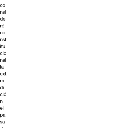
co
nsi
de
ró
co
nst
itu
cio
nal
la
ext
ra
di
ció
n
el
pa
sa