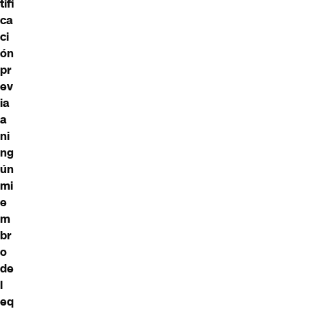
tifi
ca
ci
ón
pr
ev
ia
a
ni
ng
ún
mi
e
m
br
o
de
l
eq