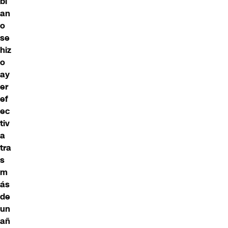
bi
an
o
se
hiz
o
ay
er
ef
ec
tiv
a
tra
s
m
ás
de
un
añ