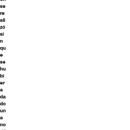
se
re
ali
zó
si
n
qu
e
se
hu
bi
er
a
da
do
un
a
no