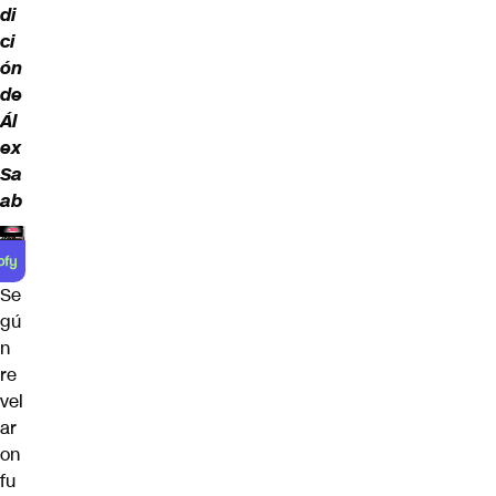
di
ci
ón
de
Ál
ex
Sa
ab
Se
gú
n
re
vel
ar
on
fu