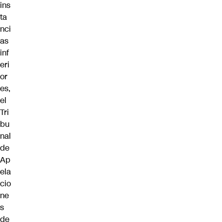
ins
ta
nci
as
inf
eri
or
es,
el
Tri
bu
nal
de
Ap
ela
cio
ne
s
de