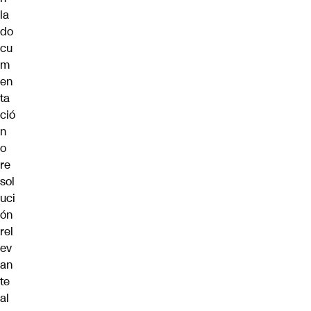
la
do
cu
m
en
ta
ció
n
o
re
sol
uci
ón
rel
ev
an
te
al