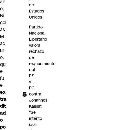
an
de
o,
Estados
Ni
Unidos
col
Partido
ás
Nacional
M
Libertario
ad
valora
ur
rechazo
o,
de
requerimiento
qu
del
e
PS
fu
y
e
PC
ex
contra
tra
Johannes
dit
Kaiser:
“Se
ad
intentó
o
usar
po