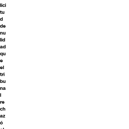
lici
tu
d
de
nu
lid
ad
qu
e
el
tri
bu
na
l
re
ch
az
ó