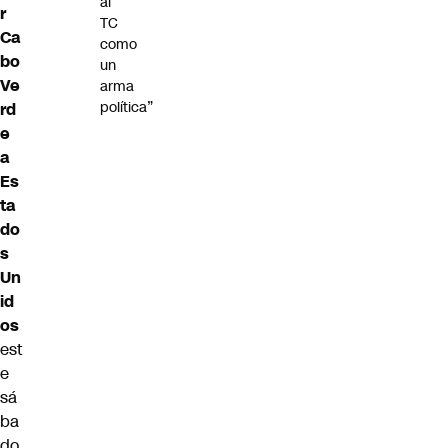
al
r
TC
Ca
como
bo
un
Ve
arma
política”
rd
e
a
Es
ta
do
s
Un
id
os
est
e
sá
ba
do