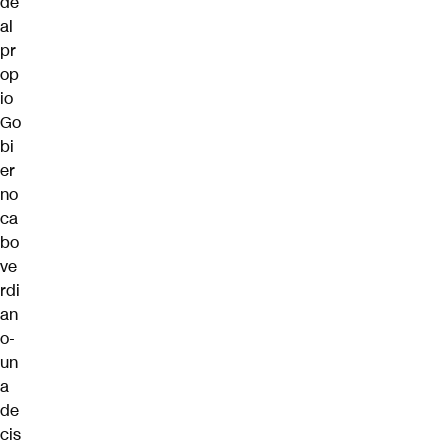
de
al
pr
op
io
Go
bi
er
no
ca
bo
ve
rdi
an
o-
un
a
de
cis