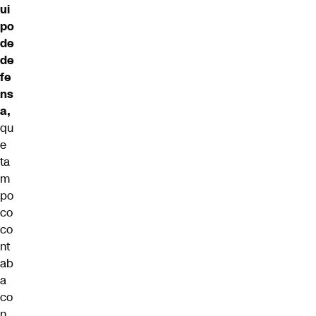
ui
po
de
de
fe
ns
a,
qu
e
ta
m
po
co
co
nt
ab
a
co
n