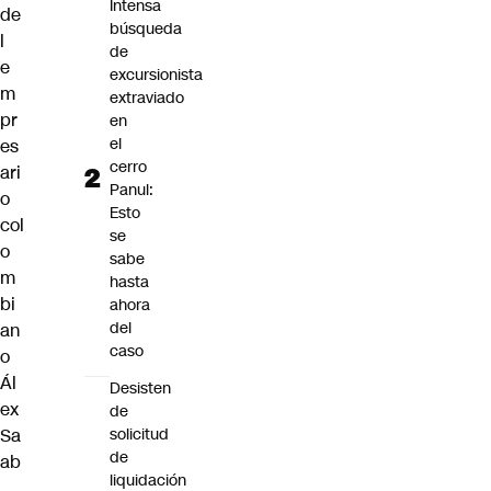
Intensa
de
búsqueda
l
de
e
excursionista
m
extraviado
pr
en
el
es
cerro
ari
Panul:
o
Esto
col
se
o
sabe
m
hasta
bi
ahora
del
an
caso
o
Ál
Desisten
ex
de
solicitud
Sa
de
ab
liquidación
,