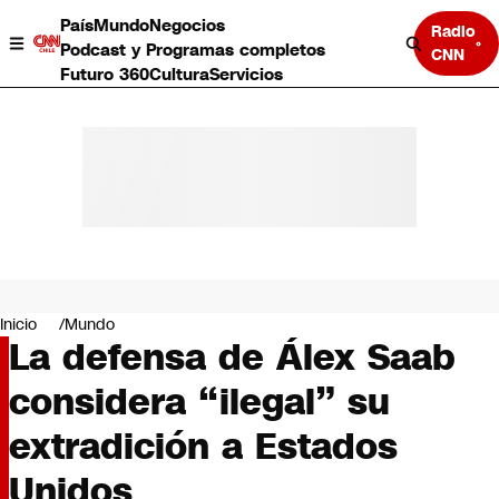
País
Mundo
Negocios
Radio
Podcast y Programas completos
CNN
Futuro 360
Cultura
Servicios
País
Mundo
Negocios
Inicio
Mundo
La defensa de Álex Saab
Deportes
Programas completos
considera “ilegal” su
Cultura
Servicios
extradición a Estados
Bits
CNN Data
Unidos
CNN tiempo