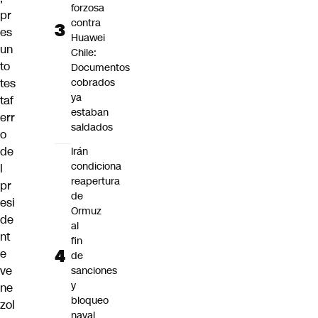
forzosa
pr
contra
es
Huawei
un
Chile:
to
Documentos
cobrados
tes
ya
taf
estaban
err
saldados
o
de
Irán
condiciona
l
reapertura
pr
de
esi
Ormuz
de
al
nt
fin
e
de
ve
sanciones
y
ne
bloqueo
zol
naval