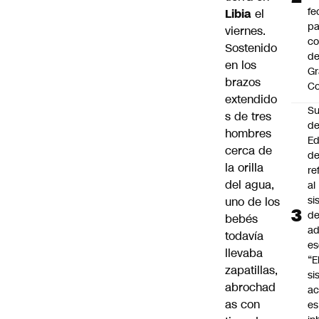
fe
Libia
el
pa
viernes.
co
Sostenido
de
en los
Gr
brazos
C
extendido
Su
s de tres
d
hombres
Ed
cerca de
de
la orilla
re
del agua,
al
si
uno de los
d
bebés
ad
todavía
es
llevaba
“E
zapatillas,
si
abrochad
ac
as con
es