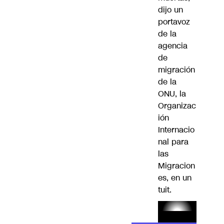
dijo un
portavoz
de la
agencia
de
migración
de la
ONU, la
Organizac
ión
Internacio
nal para
las
Migracion
es, en un
tuit.
Lea el