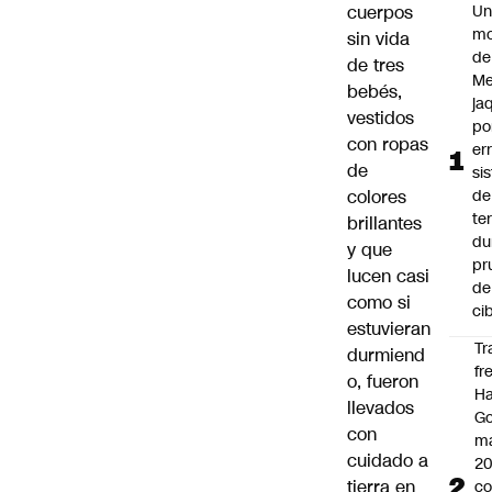
cuerpos
U
mo
sin vida
de
de tres
Me
bebés,
ja
vestidos
po
con ropas
er
de
si
colores
de
te
brillantes
du
y que
pr
lucen casi
de
como si
ci
estuvieran
Tr
durmiend
fr
o, fueron
Ha
llevados
Go
con
ma
cuidado a
2
tierra en
c