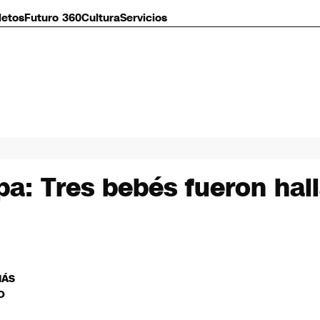
letos
Futuro 360
Cultura
Servicios
pa: Tres bebés fueron hal
MÁS
O