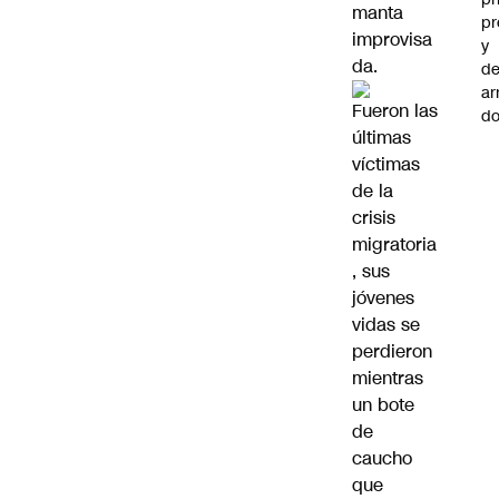
manta
pr
improvisa
y
da.
de
ar
Fueron las
do
últimas
víctimas
de la
crisis
migratoria
, sus
jóvenes
vidas se
perdieron
mientras
un bote
de
caucho
que