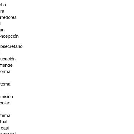
cha
ra
rredores
l
an
oncepción
bsecretario
e
ucación
fiende
forma
stema
e
misión
colar:
l
stema
tual
 casi