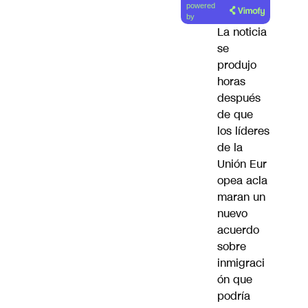
powered
artículo
by
La noticia
se
produjo
horas
después
de que
los líderes
de la
Unión Eur
opea acla
maran un
nuevo
acuerdo
sobre
inmigraci
ón que
podría