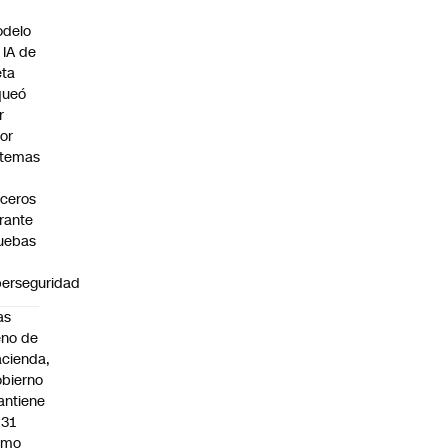
n
delo
 IA de
ta
queó
r
ror
stemas
rceros
rante
uebas
berseguridad
as
eno de
cienda,
bierno
ntiene
031
omo