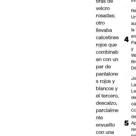
i
tiras de
velcro
Re
rosadas;
Un
otro
au
llevaba
la
en
calcetines
P
rojos que
y
combinab
Wa
an con un
Br
par de
Di
pantalone
Jo
s rojos y
La
blancos y
L
el tercero,
de
descalzo,
cá
parcialme
Co
d
nte
Ap
envuelto
re
con una
pr