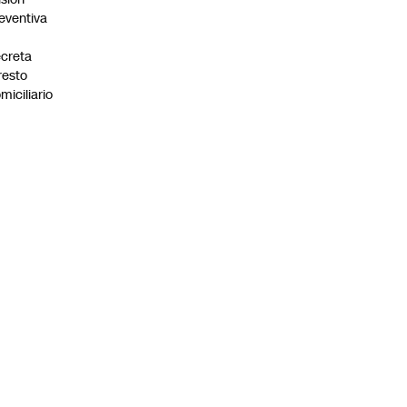
eventiva
creta
resto
miciliario