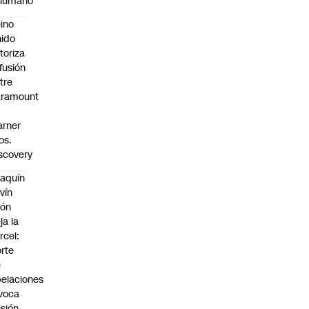
nhumano”
ino
ido
toriza
 fusión
tre
aramount
rner
os.
scovery
aquín
vín
eón
ja la
rcel:
rte
e
elaciones
voca
isión