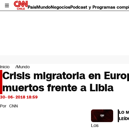
País
Mundo
Negocios
Podcast y Programas comp
País
Mundo
Inicio
Mundo
Negocios
Crisis migratoria en Euro
Deportes
muertos frente a Libia
Programas completos
Cultura
Servicios
30- 06- 2018 18:59
Bits
Por
CNN
CNN Data
LO 
CNN tiempo
LEÍD
Futuro 360
Los
Opinión