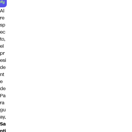
Al
re
sp
ec
to,
el
pr
esi
de
nt
e
de
Pa
ra
gu
ay,
Sa
nti