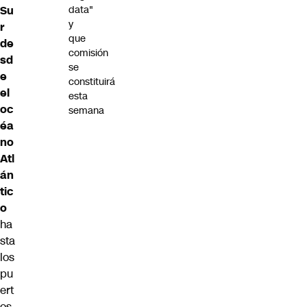
Su
data"
y
r
que
de
comisión
sd
se
e
constituirá
el
esta
oc
semana
éa
no
Atl
án
tic
o
ha
sta
los
pu
ert
os