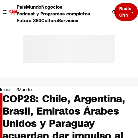
País
Mundo
Negocios
Radio
Podcast y Programas completos
CNN
Futuro 360
Cultura
Servicios
País
Mundo
Negocios
Inicio
Mundo
COP28: Chile, Argentina,
Deportes
Programas completos
Brasil, Emiratos Árabes
Cultura
Servicios
Unidos y Paraguay
Bits
CNN Data
acuerdan dar impulso al
CNN tiempo