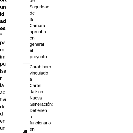
de
un
Seguridad
de
id
la
ad
Cámara
es
aprueba
”
en
pa
general
ra
el
im
proyecto
pu
Carabinero
lsa
vinculado
r
a
la
Cartel
Jalisco
ac
Nueva
tivi
Generación:
da
Detienen
d
a
en
funcionario
un
en