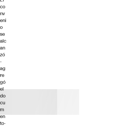
co
nv
eni
o
se
alc
an
zó
-
ag
re
gó
el
do
cu
m
en
to-