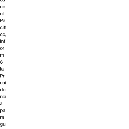
en
el
Pa
cífi
co,
inf
or
m
ó
la
Pr
esi
de
nci
a
pa
ra
gu