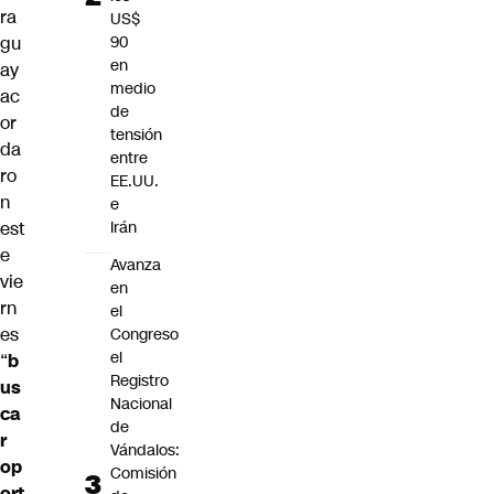
ra
US$
gu
90
en
ay
medio
ac
de
or
tensión
da
entre
ro
EE.UU.
n
e
est
Irán
e
Avanza
vie
en
rn
el
es
Congreso
el
“
b
Registro
us
Nacional
ca
de
r
Vándalos:
op
Comisión
ort