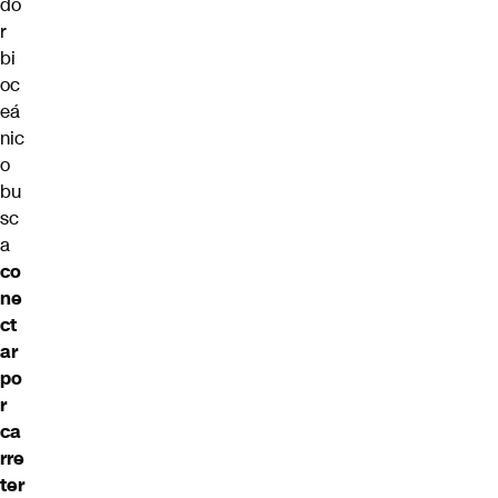
do
r
bi
oc
eá
nic
o
bu
sc
a
co
ne
ct
ar
po
r
ca
rre
ter