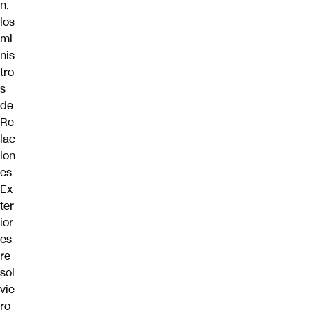
n,
los
mi
nis
tro
s
de
Re
lac
ion
es
Ex
ter
ior
es
re
sol
vie
ro