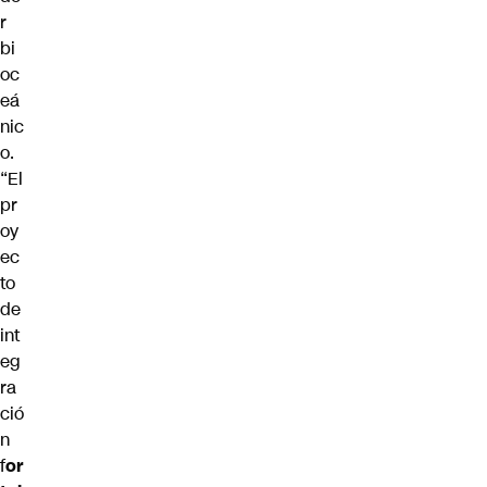
r
bi
oc
eá
nic
o.
“El
pr
oy
ec
to
de
int
eg
ra
ció
n
f
or