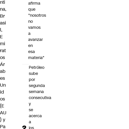
nti
afirma
na,
que
"nosotros
Br
no
asi
vamos
l,
a
E
avanzar
mi
en
rat
esa
os
materia"
Ár
Petróleo
ab
sube
es
por
Un
segunda
id
semana
consecutiva
os
y
(E
se
AU
acerca
) y
a
Pa
los