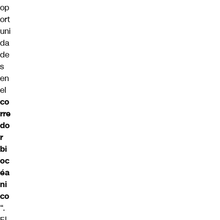
op
ort
uni
da
de
s
en
el
co
rre
do
r
bi
oc
éa
ni
co
“.
El