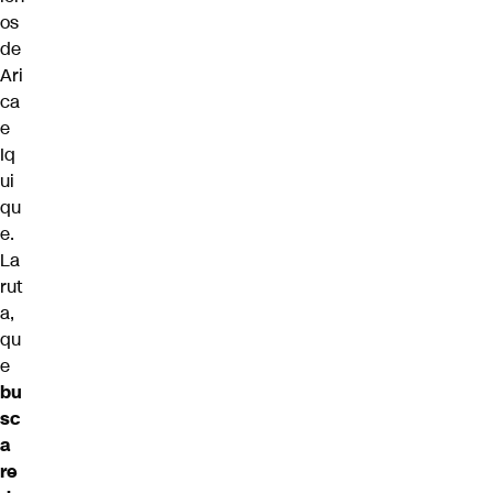
os
de
Ari
ca
e
Iq
ui
qu
e.
La
rut
a,
qu
e
bu
sc
a
re