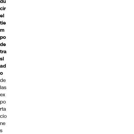
du
cir
el
tie
m
po
de
tra
sl
ad
o
de
las
ex
po
rta
cio
ne
s