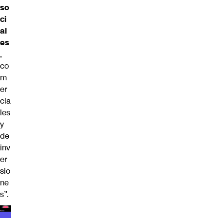
so
ci
al
es
,
co
m
er
cia
les
y
de
inv
er
sio
ne
s”.