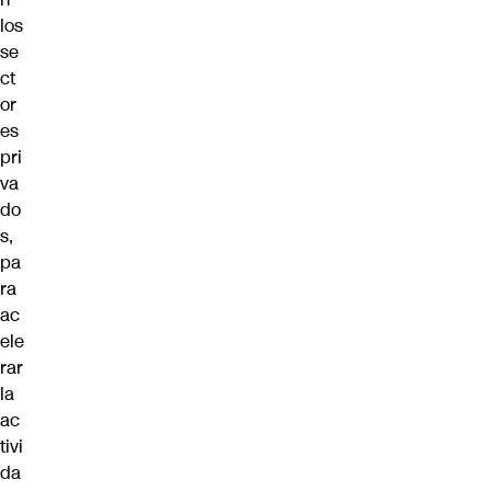
los
se
ct
or
es
pri
va
do
s,
pa
ra
ac
ele
rar
la
ac
tivi
da