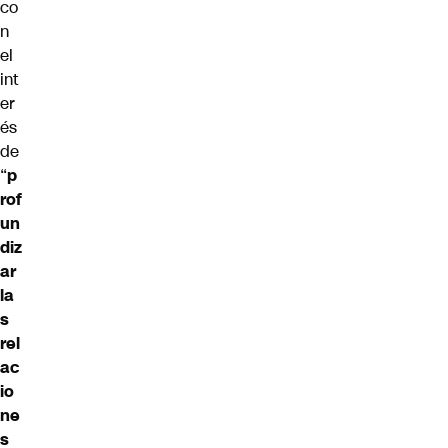
co
n
el
int
er
és
de
“
p
rof
un
diz
ar
la
s
rel
ac
io
ne
s