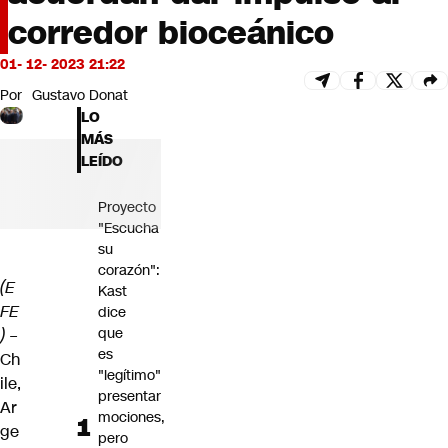
Futuro 360
corredor bioceánico
Opinión
01- 12- 2023 21:22
Por
Gustavo Donat
LO
MÁS
LEÍDO
Proyecto
"Escucha
su
corazón":
(E
Kast
FE
dice
que
) –
es
Ch
"legítimo"
ile,
presentar
Ar
mociones,
ge
pero