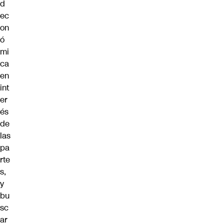
d
ec
on
ó
mi
ca
en
int
er
és
de
las
pa
rte
s,
y
bu
sc
ar