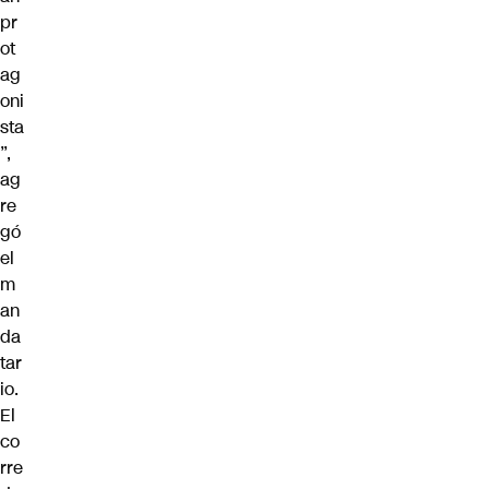
pr
ot
ag
oni
sta
”,
ag
re
gó
el
m
an
da
tar
io.
El
co
rre