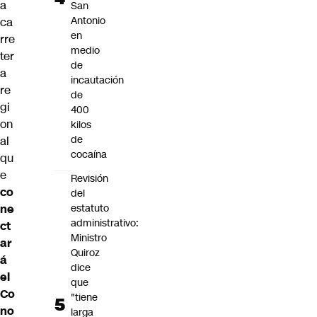
a
San
Antonio
ca
en
rre
medio
ter
de
a
incautación
re
de
gi
400
on
kilos
de
al
cocaína
qu
e
Revisión
co
del
ne
estatuto
administrativo:
ct
Ministro
ar
Quiroz
á
dice
el
que
Co
"tiene
no
larga