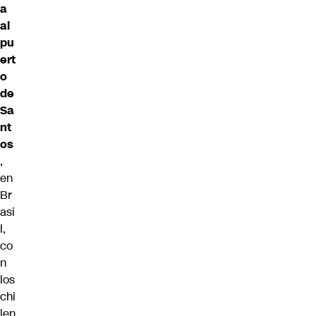
a
al
pu
ert
o
de
Sa
nt
os
,
en
Br
asi
l,
co
n
los
chi
len