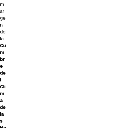
m
ar
ge
n
de
la
Cu
m
br
e
de
l
Cli
m
a
de
la
s
Na