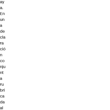
ay
a.
En
un
a
de
cla
ra
ció
n
co
nju
nt
a
ru
bri
ca
da
al