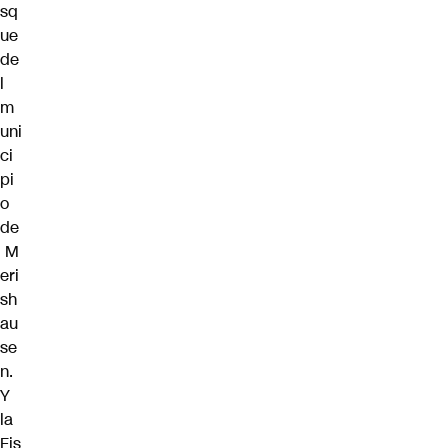
sq
ue
de
l
m
uni
ci
pi
o
de
M
eri
sh
au
se
n.
Y
la
Fis