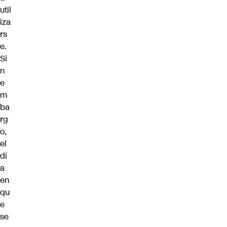
util
iza
rs
e.
Si
n
e
m
ba
rg
o,
el
dí
a
en
qu
e
se