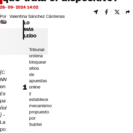
Futuro 360
26- 09- 2024 14:02
Opinión
Por
Valentina Sánchez Cárdenas
LO
MÁS
LEÍDO
Tribunal
ordena
bloquear
sitios
(C
de
NN
apuestas
en
online
Es
y
establece
pa
mecanismo
ñol
propuesto
)
–
por
La
Subtel
po