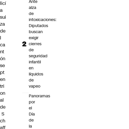
Ante
licí
alza
a
de
sui
intoxicaciones:
za
Diputados
de
buscan
l
exigir
cierres
ca
de
nt
seguridad
ón
infantil
se
en
pt
líquidos
en
de
tri
vapeo
on
Panoramas
al
por
de
el
S
Día
de
ch
la
aff