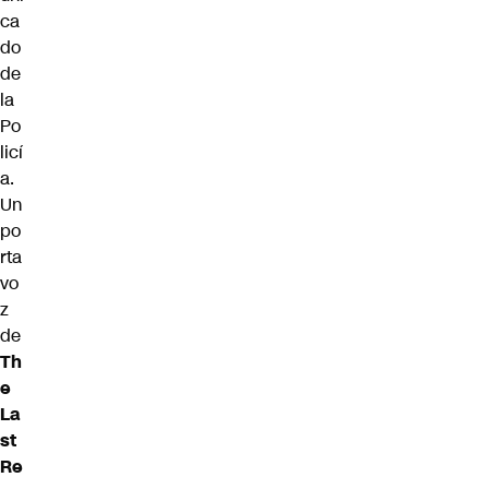
ca
do
de
la
Po
licí
a.
Un
po
rta
vo
z
de
Th
e
La
st
Re