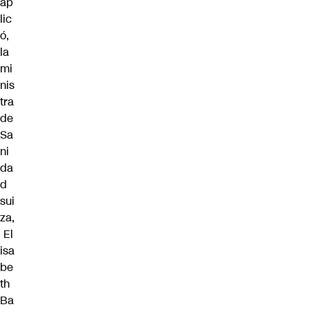
ap
lic
ó,
la
mi
nis
tra
de
Sa
ni
da
d
sui
za,
El
isa
be
th
Ba