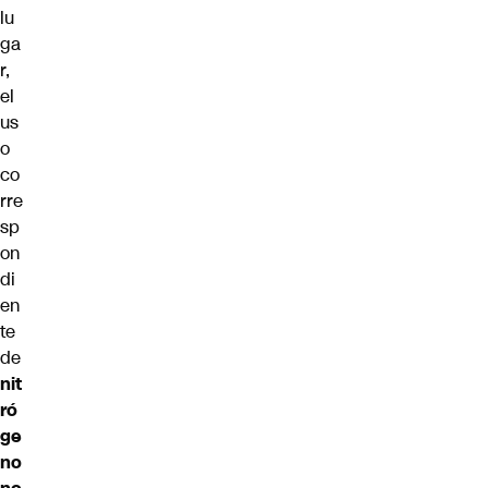
lu
ga
r,
el
us
o
co
rre
sp
on
di
en
te
de
nit
ró
ge
no