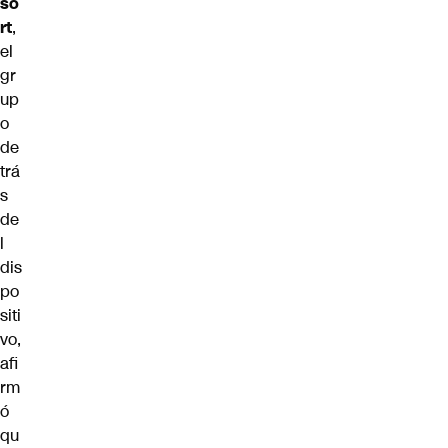
so
rt
,
el
gr
up
o
de
trá
s
de
l
dis
po
siti
vo,
afi
rm
ó
qu