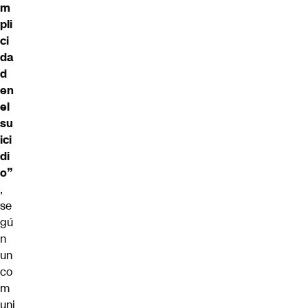
m
pli
ci
da
d
en
el
su
ici
di
o”
,
se
gú
n
un
co
m
uni