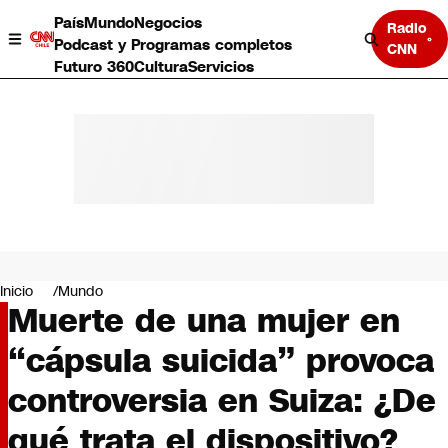
País
Mundo
Negocios
Radio
Podcast y Programas completos
CNN
Futuro 360
Cultura
Servicios
País
Mundo
Negocios
Inicio
Mundo
Muerte de una mujer en
Deportes
Programas completos
“cápsula suicida” provoca
Cultura
Servicios
controversia en Suiza: ¿De
Bits
CNN Data
qué trata el dispositivo?
CNN tiempo