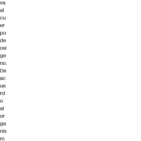
va
al
cu
er
po
de
oxí
ge
no.
De
ac
ue
rd
o
al
or
ga
nis
m