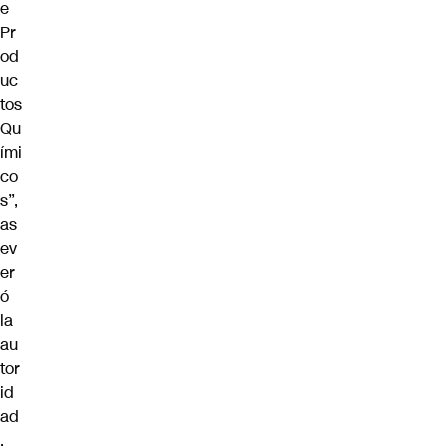
e
Pr
od
uc
tos
Qu
ími
co
s”,
as
ev
er
ó
la
au
tor
id
ad
.