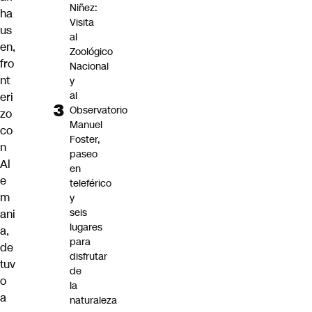
Niñez:
ha
Visita
us
al
en,
Zoológico
fro
Nacional
nt
y
al
eri
Observatorio
zo
Manuel
co
Foster,
n
paseo
Al
en
e
teleférico
m
y
seis
ani
lugares
a,
para
de
disfrutar
tuv
de
o
la
a
naturaleza