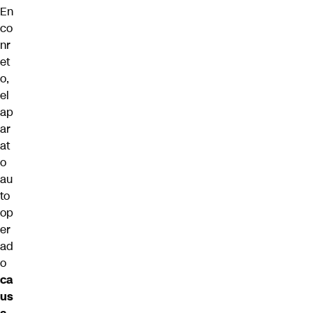
En
co
nr
et
o,
el
ap
ar
at
o
au
to
op
er
ad
o
ca
us