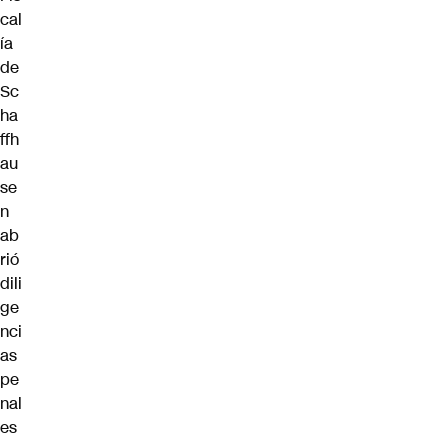
cal
ía
de
Sc
ha
ffh
au
se
n
ab
rió
dili
ge
nci
as
pe
nal
es