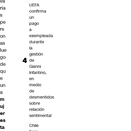
va
UEFA
ria
confirma
s
un
pe
pago
rs
a
on
exempleada
durante
as
la
lue
gestión
go
de
de
Gianni
qu
Infantino,
e
en
un
medio
de
a
desmentidos
m
sobre
uj
relación
er
sentimental
es
Chile
ta