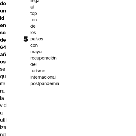
llega
do
al
un
top
id
ten
en
de
se
los
países
de
con
64
mayor
añ
recuperación
os
del
se
turismo
qu
internacional
ita
postpandemia
ra
la
vid
a
util
iza
nd