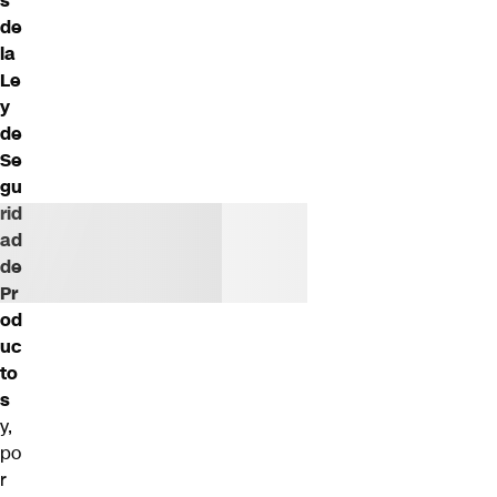
s
de
la
Le
y
de
Se
gu
rid
ad
de
Pr
od
uc
to
s
y,
po
r