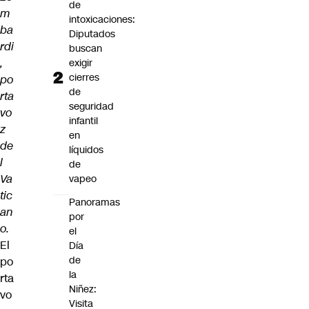
de
m
intoxicaciones:
ba
Diputados
rdi
buscan
,
exigir
cierres
po
de
rta
seguridad
vo
infantil
z
en
de
líquidos
l
de
Va
vapeo
tic
Panoramas
an
por
o.
el
El
Día
de
po
la
rta
Niñez:
vo
Visita