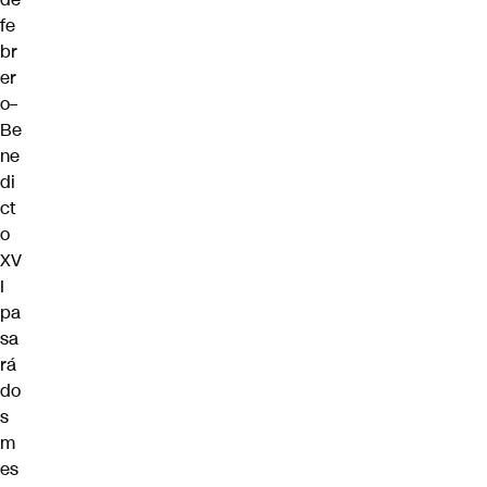
fe
br
er
o–
Be
ne
di
ct
o
XV
I
pa
sa
rá
do
s
m
es