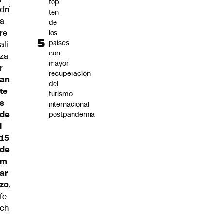
top
drí
ten
a
de
re
los
países
ali
con
za
mayor
r
recuperación
an
del
te
turismo
s
internacional
de
postpandemia
l
15
de
m
ar
zo
,
fe
ch