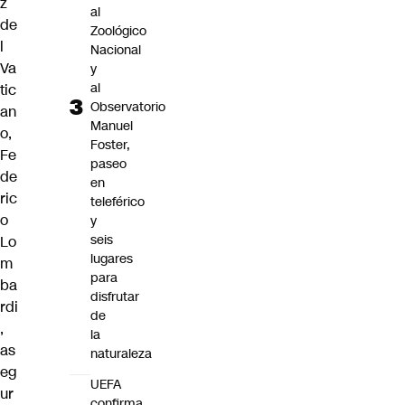
z
al
de
Zoológico
l
Nacional
Va
y
al
tic
Observatorio
an
Manuel
o,
Foster,
Fe
paseo
de
en
ric
teleférico
o
y
seis
Lo
lugares
m
para
ba
disfrutar
rdi
de
,
la
as
naturaleza
eg
UEFA
ur
confirma