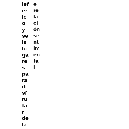
e
lef
re
ér
la
ic
ci
o
ón
y
se
se
nt
is
im
lu
en
ga
ta
re
l
s
pa
ra
di
sf
ru
ta
r
de
la