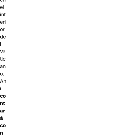
el
int
eri
or
de
l
Va
tic
an
o.
Ah
í
co
nt
ar
á
co
n