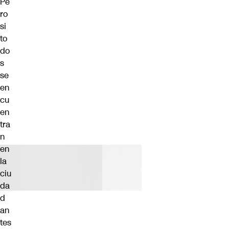
Pe
ro
si
to
do
s
se
en
cu
en
tra
n
en
la
ciu
da
d
an
tes