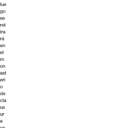
lue
go
se
ret
ira
rá
en
el
m
on
ast
eri
o
de
cla
us
ur
a
en