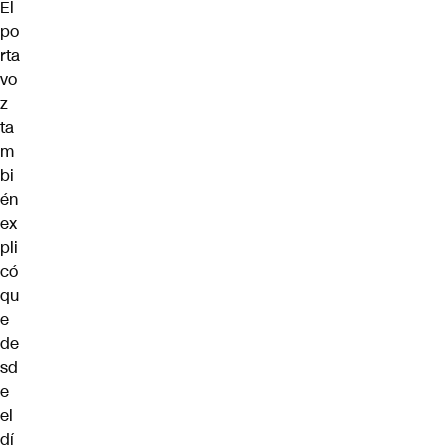
El
po
rta
vo
z
ta
m
bi
én
ex
pli
có
qu
e
de
sd
e
el
dí