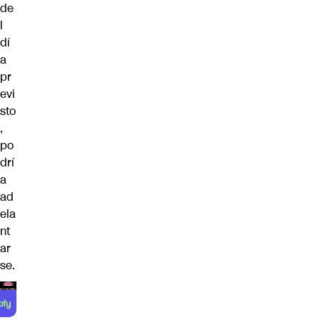
de
l
dí
a
pr
evi
sto
,
po
drí
a
ad
ela
nt
ar
se.