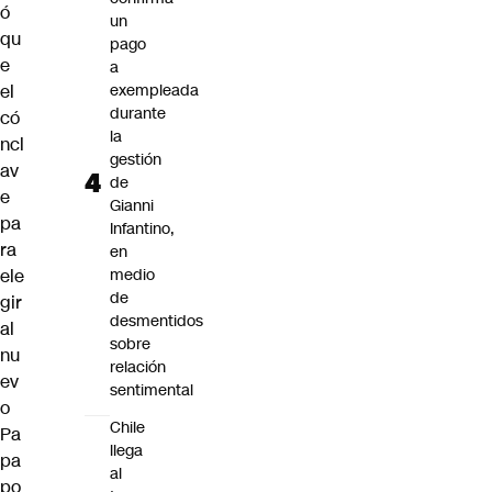
ó
un
qu
pago
e
a
el
exempleada
durante
có
la
ncl
gestión
av
de
e
Gianni
pa
Infantino,
ra
en
ele
medio
de
gir
desmentidos
al
sobre
nu
relación
ev
sentimental
o
Chile
Pa
llega
pa
al
po