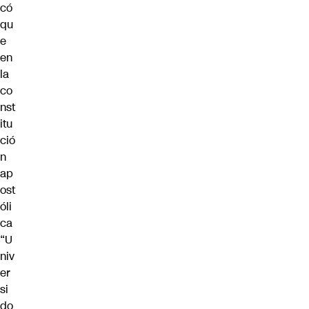
có
qu
e
en
la
co
nst
itu
ció
n
ap
ost
óli
ca
“U
niv
er
si
do