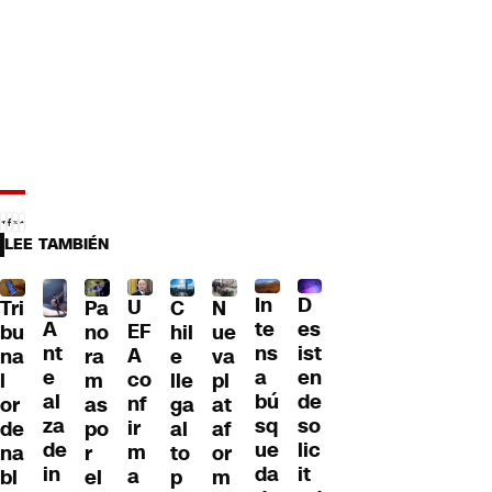
LEE TAMBIÉN
D
In
U
Tri
Pa
C
N
A
es
te
EF
bu
no
hil
ue
nt
ist
ns
A
na
ra
e
va
e
en
a
co
l
m
lle
pl
al
de
bú
nf
or
as
ga
at
za
so
sq
ir
de
po
al
af
de
lic
ue
m
na
r
to
or
in
it
da
a
bl
el
p
m