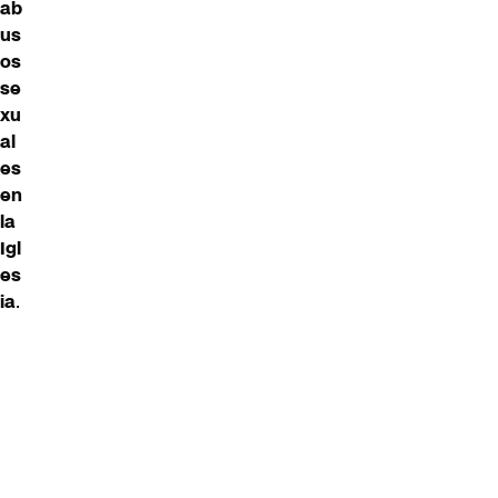
ab
us
os
se
xu
al
es
en
la
Igl
es
ia
.