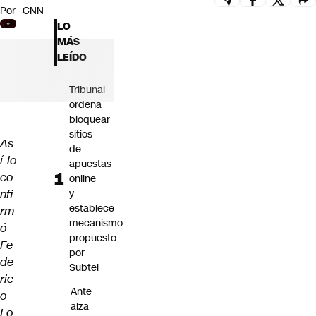
Por
CNN
Futuro 360
LO
Opinión
MÁS
LEÍDO
Tribunal
ordena
bloquear
sitios
As
de
í lo
apuestas
co
online
nfi
y
establece
rm
mecanismo
ó
propuesto
Fe
por
de
Subtel
ric
Ante
o
alza
Lo