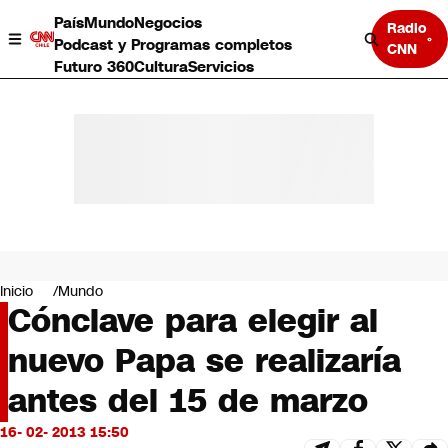
País
Mundo
Negocios
Radio
Podcast y Programas completos
CNN
Futuro 360
Cultura
Servicios
País
Mundo
Negocios
Inicio
Mundo
Cónclave para elegir al
Deportes
Programas completos
nuevo Papa se realizaría
Cultura
Servicios
antes del 15 de marzo
Bits
CNN Data
16- 02- 2013 15:50
CNN tiempo