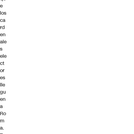
e
los
ca
rd
en
ale
s
ele
ct
or
es
lle
gu
en
a
Ro
m
a.