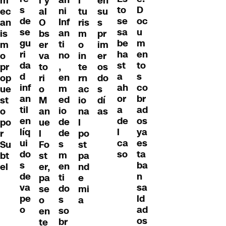
m
l y
l
en
s
D
to
ni
ec
al
tu
su
de
oc
se
Inf
an
O
ris
s
se
u
sa
an
is
bs
m
pr
gu
m
be
ti
m
er
o
im
ri
en
ha
no
o
va
in
er
da
to
st
,
pr
to
te
os
d
s
a
en
op
ri
rn
do
inf
co
ah
m
ue
o
ac
s
an
br
or
ed
st
M
io
dí
til
ad
a
io
o
an
na
as
en
os
de
de
po
ue
l
líq
ya
l
de
r
l
po
ui
es
ca
s
Su
Fo
st
do
ta
so
m
bt
st
pa
s
ba
en
el
er,
nd
de
n
ti
pa
e
va
sa
do
se
mi
pe
ld
s
o
a
o
ad
so
en
os
br
te