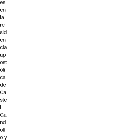
es
en
la
re
sid
en
cia
ap
ost
óli
ca
de
Ca
ste
l
Ga
nd
olf
o y