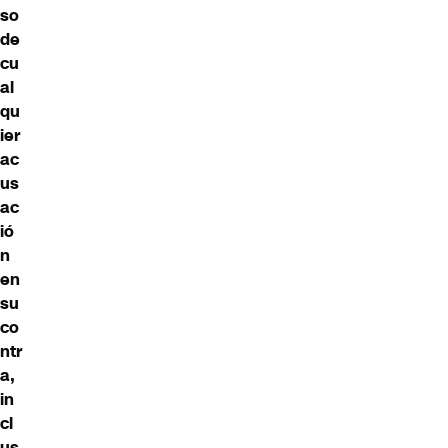
so
de
cu
al
qu
ier
ac
us
ac
ió
n
en
su
co
ntr
a,
in
cl
us