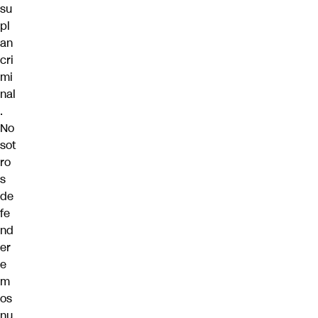
su
pl
an
cri
mi
nal
.
No
sot
ro
s
de
fe
nd
er
e
m
os
nu