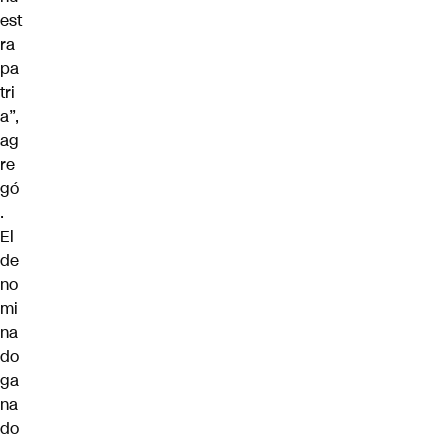
est
ra
pa
tri
a”,
ag
re
gó
.
El
de
no
mi
na
do
ga
na
do