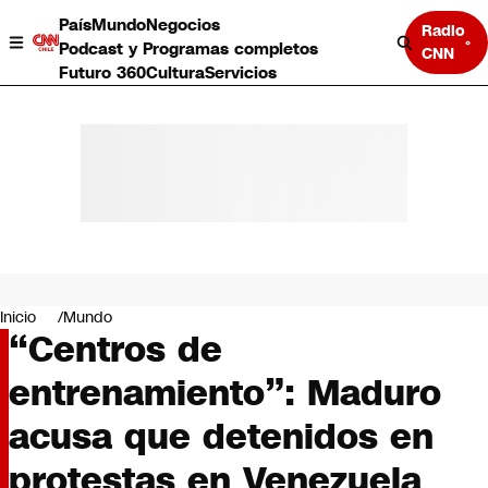
País
Mundo
Negocios
Radio
Podcast y Programas completos
CNN
Futuro 360
Cultura
Servicios
País
Mundo
Negocios
Inicio
Mundo
“Centros de
Deportes
Programas completos
entrenamiento”: Maduro
Cultura
Servicios
acusa que detenidos en
Bits
CNN Data
protestas en Venezuela
CNN tiempo