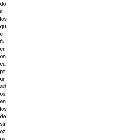
do
s
los
qu
e
fu
er
on
ca
pt
ur
ad
os
en
los
de
str
oz
os,