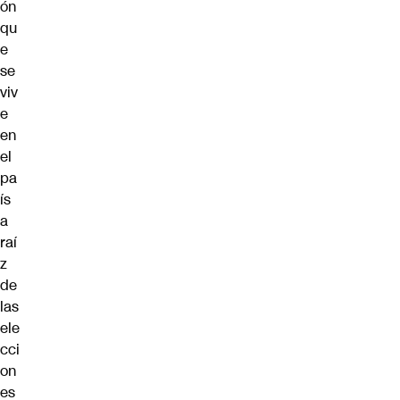
ón
qu
e
se
viv
e
en
el
pa
ís
a
raí
z
de
las
ele
cci
on
es