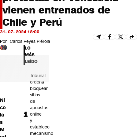
Futuro 360
vienen entrenados de
Opinión
Chile y Perú
31- 07- 2024 18:00
Por
Carlos Reyes Piérola
LO
MÁS
LEÍDO
Tribunal
ordena
bloquear
sitios
Ni
de
co
apuestas
online
lá
y
s
establece
M
mecanismo
ad