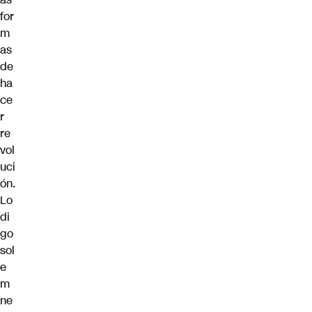
for
m
as
de
ha
ce
r
re
vol
uci
ón.
Lo
di
go
sol
e
m
ne