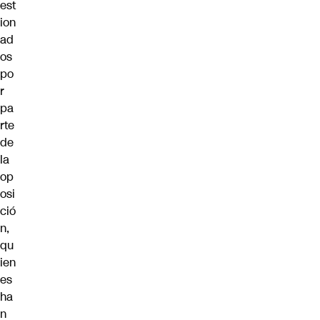
est
ion
ad
os
po
r
pa
rte
de
la
op
osi
ció
n,
qu
ien
es
ha
n