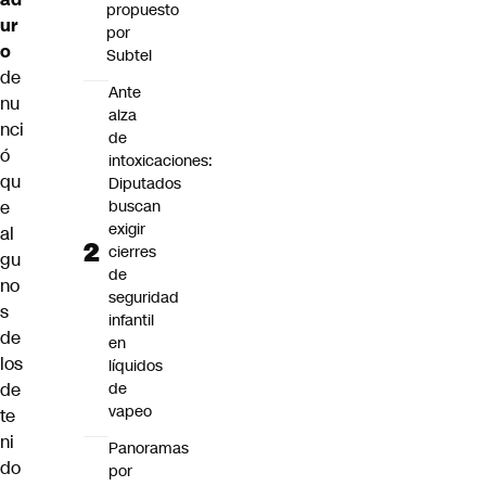
propuesto
ur
por
o
Subtel
de
Ante
nu
alza
nci
de
ó
intoxicaciones:
qu
Diputados
buscan
e
exigir
al
cierres
gu
de
no
seguridad
s
infantil
de
en
los
líquidos
de
de
vapeo
te
ni
Panoramas
do
por