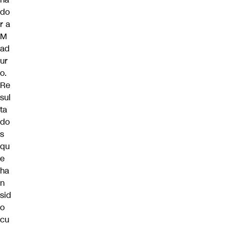
do
r a
M
ad
ur
o.
Re
sul
ta
do
s
qu
e
ha
n
sid
o
cu