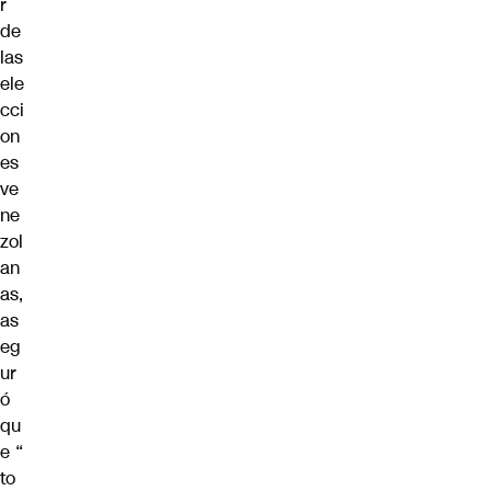
r
de
las
ele
cci
on
es
ve
ne
zol
an
as,
as
eg
ur
ó
qu
e “
to