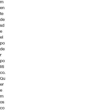
m
en
te
de
sd
e
el
po
de
r
po
líti
co.
Qu
er
e
m
os
co