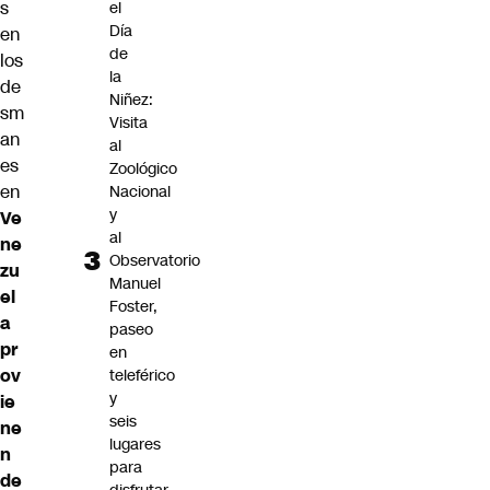
s
el
Día
en
de
los
la
de
Niñez:
sm
Visita
an
al
es
Zoológico
en
Nacional
y
Ve
al
ne
Observatorio
zu
Manuel
el
Foster,
a
paseo
pr
en
ov
teleférico
y
ie
seis
ne
lugares
n
para
de