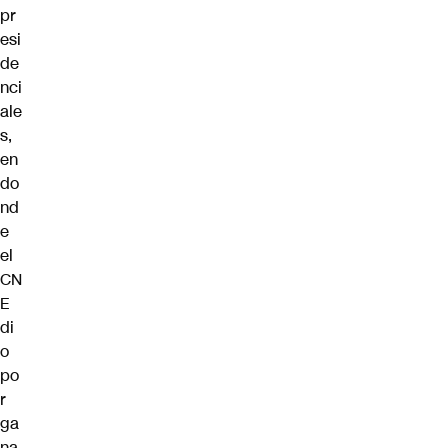
pr
esi
de
nci
ale
s,
en
do
nd
e
el
CN
E
di
o
po
r
ga
na