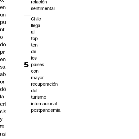
relación
en
sentimental
un
Chile
pu
llega
nt
al
o
top
de
ten
de
pr
los
en
países
sa,
con
ab
mayor
or
recuperación
dó
del
la
turismo
internacional
cri
postpandemia
sis
y
te
nsi