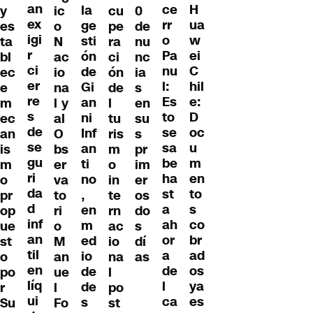
an
H
ce
la
y
ic
cu
0
ex
ua
rr
ge
es
o
pe
de
igi
w
o
sti
ta
N
ra
nu
r
ei
Pa
ón
bl
ac
ci
nc
ci
C
nu
de
ec
io
ón
ia
er
hil
l:
Gi
e
na
de
s
re
e:
Es
an
m
l y
l
en
s
D
to
ni
ec
al
tu
su
de
oc
se
Inf
an
O
ris
s
se
u
sa
an
is
bs
m
pr
gu
m
be
ti
m
er
o
im
ri
en
ha
no
o
va
in
er
da
to
st
,
pr
to
te
os
d
s
a
en
op
ri
rn
do
inf
co
ah
m
ue
o
ac
s
an
br
or
ed
st
M
io
dí
til
ad
a
io
o
an
na
as
en
os
de
de
po
ue
l
líq
ya
l
de
r
l
po
ui
es
ca
s
Su
Fo
st