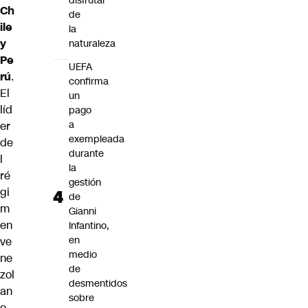
disfrutar
Ch
de
ile
la
y
naturaleza
Pe
UEFA
rú
.
confirma
El
un
líd
pago
a
er
exempleada
de
durante
l
la
ré
gestión
gi
de
m
Gianni
en
Infantino,
en
ve
medio
ne
de
zol
desmentidos
an
sobre
o,