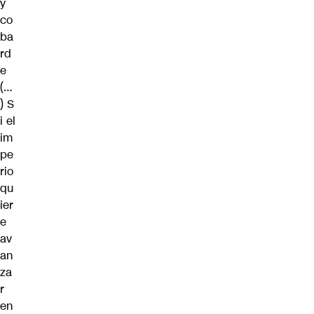
y
co
ba
rd
e
(…
) S
i el
im
pe
rio
qu
ier
e
av
an
za
r
en