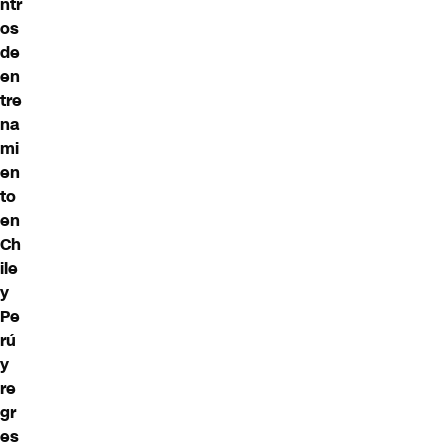
ntr
os
de
en
tre
na
mi
en
to
en
Ch
ile
y
Pe
rú
y
re
gr
es