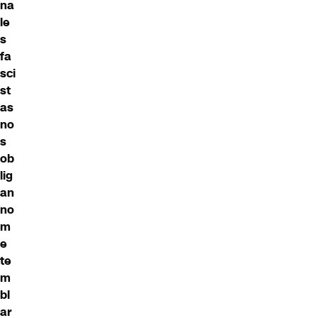
na
le
s
fa
sci
st
as
no
s
ob
lig
an
no
m
e
te
m
bl
ar