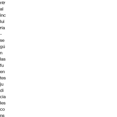
ntr
al
inc
lui
ría
–
se
gú
n
las
fu
en
tes
ju
di
cia
les
co
ns