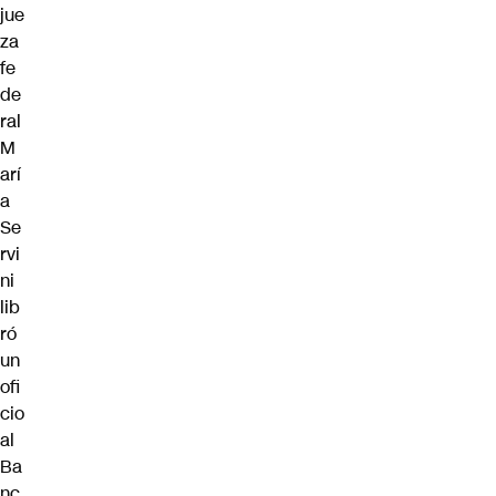
jue
za
fe
de
ral
M
arí
a
Se
rvi
ni
lib
ró
un
ofi
cio
al
Ba
nc