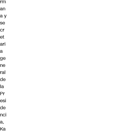
rm
an
a y
se
cr
et
ari
a
ge
ne
ral
de
la
Pr
esi
de
nci
a,
Ka