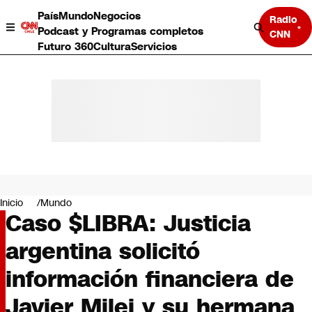
País
Mundo
Negocios
Radio
Podcast y Programas completos
CNN
Futuro 360
Cultura
Servicios
País
Mundo
Negocios
Inicio
Mundo
Caso $LIBRA: Justicia
Deportes
Programas completos
argentina solicitó
Cultura
Servicios
información financiera de
Bits
CNN Data
Javier Milei y su hermana
CNN tiempo