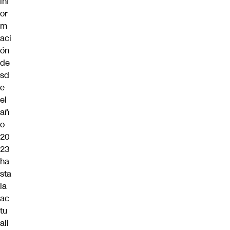
inf
or
m
aci
ón
de
sd
e
el
añ
o
20
23
ha
sta
la
ac
tu
ali