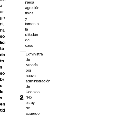
niega
a
agresión
ar
física
ge
y
nti
lamenta
la
na
difusión
so
del
lici
caso
tó
Exministra
da
de
to
Minería
s
por
so
nueva
br
administración
e
de
la
Codelco:
"No
s
estoy
en
de
tid
acuerdo