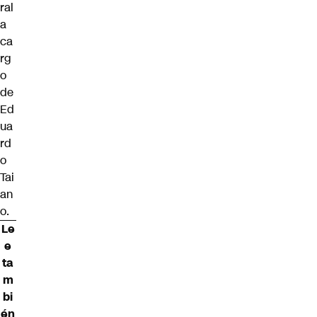
ral
a
ca
rg
o
de
Ed
ua
rd
o
Tai
an
o.
Le
e
ta
m
bi
én