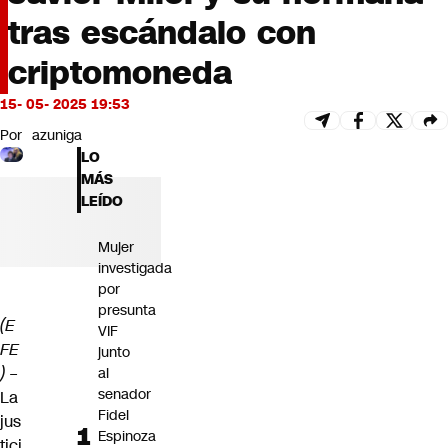
Futuro 360
tras escándalo con
Opinión
criptomoneda
15- 05- 2025 19:53
Por
azuniga
LO
MÁS
LEÍDO
Mujer
investigada
por
presunta
(E
VIF
FE
junto
) –
al
senador
La
Fidel
jus
Espinoza
tici