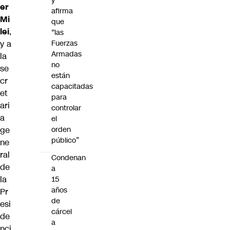
y
er
afirma
Mi
que
lei
,
“las
Fuerzas
y a
Armadas
la
no
se
están
cr
capacitadas
et
para
ari
controlar
a
el
orden
ge
público”
ne
ral
Condenan
de
a
la
15
años
Pr
de
esi
cárcel
de
a
nci