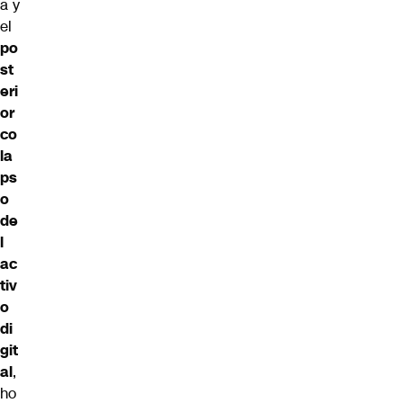
a y
el
po
st
eri
or
co
la
ps
o
de
l
ac
tiv
o
di
git
al
,
ho