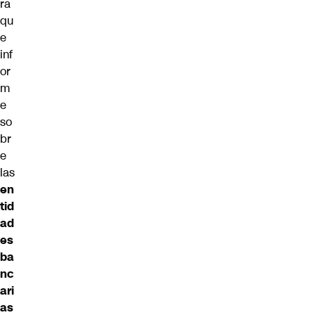
ra
qu
e
inf
or
m
e
so
br
e
las
en
tid
ad
es
ba
nc
ari
as