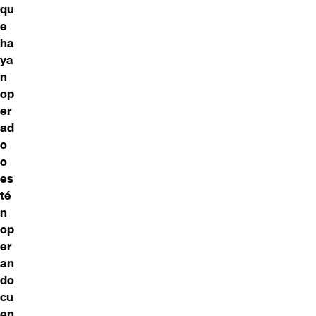
qu
e
ha
ya
n
op
er
ad
o
o
es
té
n
op
er
an
do
cu
en