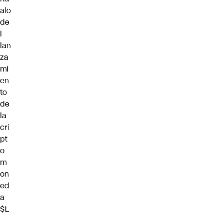
alo
de
l
lan
za
mi
en
to
de
la
cri
pt
o
m
on
ed
a
$L