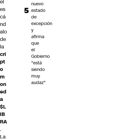
el
nuevo
es
estado
cá
de
excepción
nd
y
alo
afirma
de
que
la
el
cri
Gobierno
pt
"está
o
siendo
muy
m
audaz"
on
ed
a
$L
IB
RA
.
La