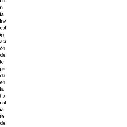
co
n
la
inv
est
ig
aci
ón
de
le
ga
da
en
la
fis
cal
ía
fe
de