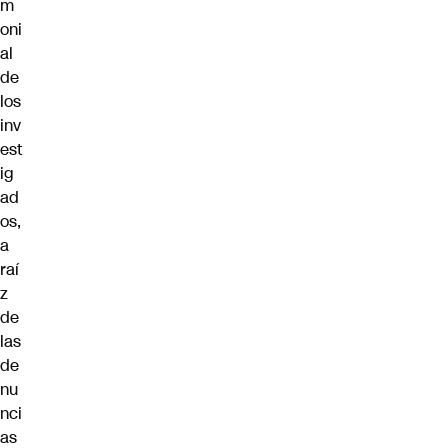
m
oni
al
de
los
inv
est
ig
ad
os,
a
raí
z
de
las
de
nu
nci
as