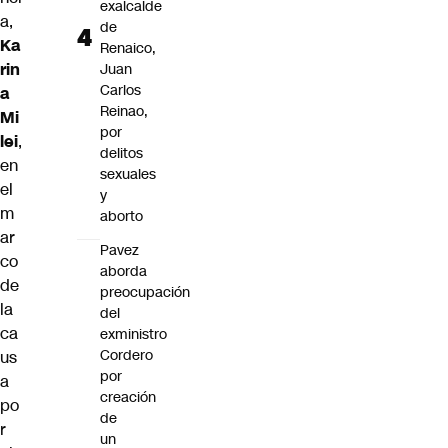
exalcalde
a,
de
Ka
Renaico,
rin
Juan
Carlos
a
Reinao,
Mi
por
lei
,
delitos
en
sexuales
el
y
m
aborto
ar
Pavez
co
aborda
de
preocupación
la
del
ca
exministro
Cordero
us
por
a
creación
po
de
r
un