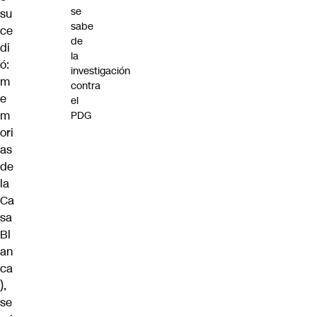
se
su
sabe
ce
de
di
la
ó:
investigación
m
contra
e
el
m
PDG
ori
as
de
la
Ca
sa
Bl
an
ca
),
se