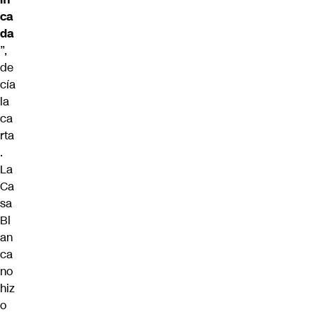
ca
da
”,
de
cía
la
ca
rta
.
La
Ca
sa
Bl
an
ca
no
hiz
o