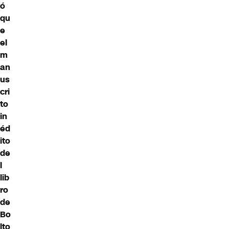
ó
qu
e
el
m
an
us
cri
to
in
éd
ito
de
l
lib
ro
de
Bo
lto