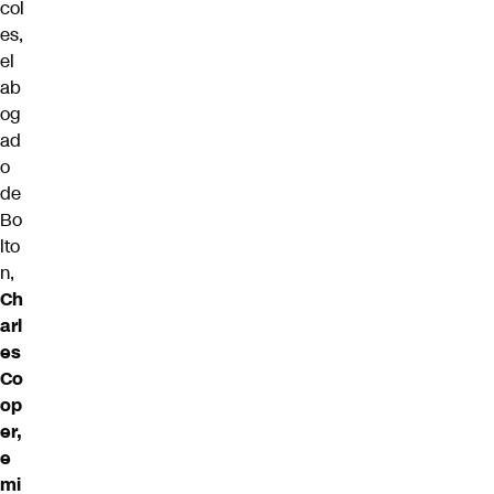
col
es,
el
ab
og
ad
o
de
Bo
lto
n,
Ch
arl
es
Co
op
er,
e
mi