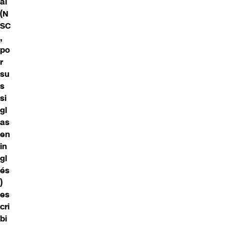
al
(N
SC
,
po
r
su
s
si
gl
as
en
in
gl
és
)
es
cri
bi