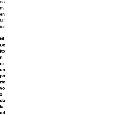
co
m
en
tar
ios
.
Ni
Bo
lto
n
ni
un
po
rta
vo
z
de
la
ed