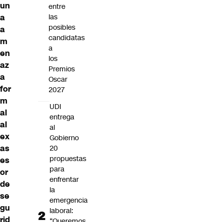
un
entre
a
las
posibles
a
candidatas
m
a
en
los
az
Premios
a
Oscar
for
2027
m
UDI
al
entrega
al
al
ex
Gobierno
as
20
propuestas
es
para
or
enfrentar
de
la
se
emergencia
gu
laboral:
rid
“Queremos