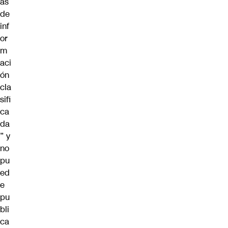
as
de
inf
or
m
aci
ón
cla
sifi
ca
da
” y
no
pu
ed
e
pu
bli
ca