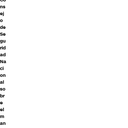
ns
ej
o
de
Se
gu
rid
ad
Na
ci
on
al
so
br
e
el
m
an