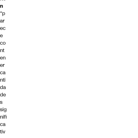
n
“p
ar
ec
e
co
nt
en
er
ca
nti
da
de
s
sig
nifi
ca
tiv