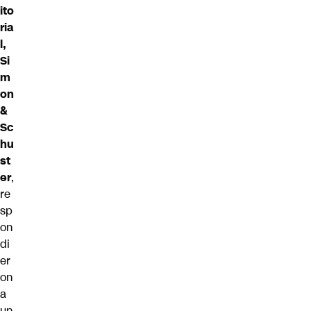
ito
ria
l,
Si
m
on
&
Sc
hu
st
er
,
re
sp
on
di
er
on
a
un