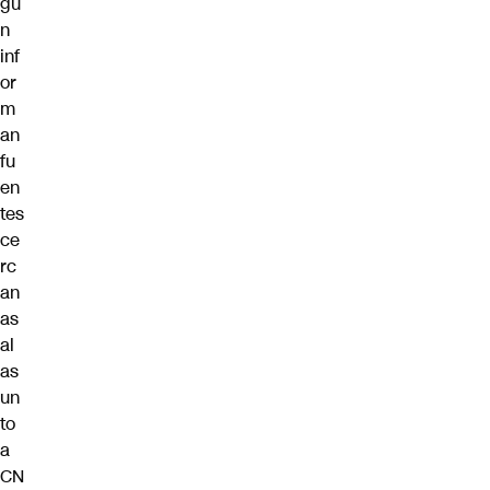
gú
n
inf
or
m
an
fu
en
tes
ce
rc
an
as
al
as
un
to
a
CN