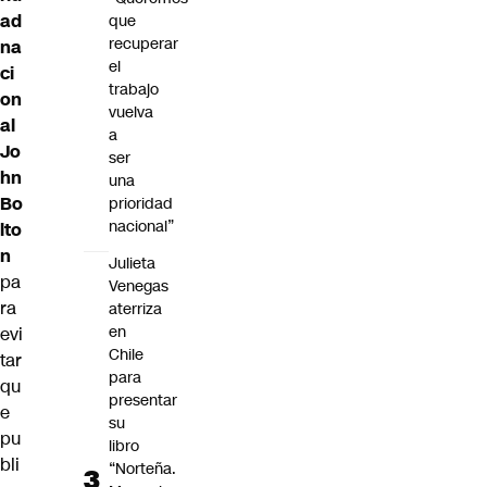
ad
que
recuperar
na
el
ci
trabajo
on
vuelva
al
a
Jo
ser
hn
una
Bo
prioridad
nacional”
lto
n
Julieta
pa
Venegas
ra
aterriza
en
evi
Chile
tar
para
qu
presentar
e
su
pu
libro
bli
“Norteña.