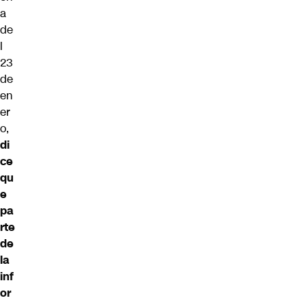
a
de
l
23
de
en
er
o,
di
ce
qu
e
pa
rte
de
la
inf
or