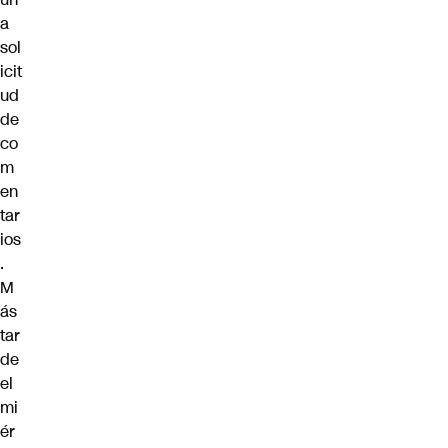
a
sol
icit
ud
de
co
m
en
tar
ios
.
M
ás
tar
de
el
mi
ér