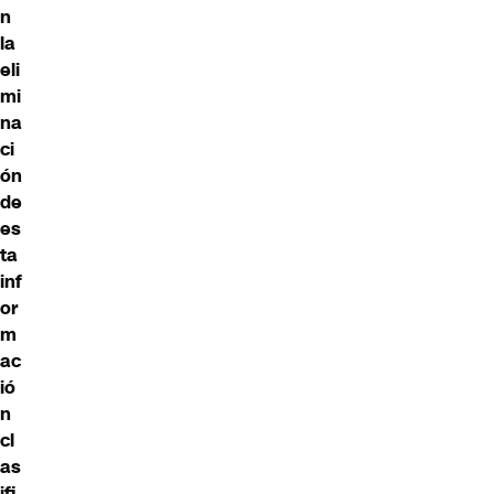
n
la
eli
mi
na
ci
ón
de
es
ta
inf
or
m
ac
ió
n
cl
as
ifi