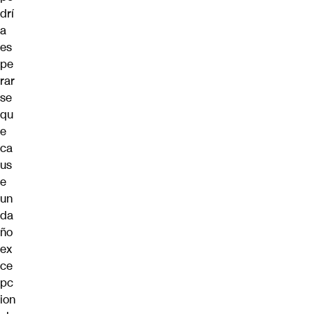
drí
a
es
pe
rar
se
qu
e
ca
us
e
un
da
ño
ex
ce
pc
ion