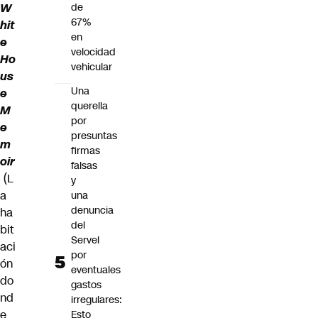
W
de
67%
hit
en
e
velocidad
Ho
vehicular
us
Una
e
querella
M
por
e
presuntas
m
firmas
oir
falsas
(L
y
a
una
denuncia
ha
del
bit
Servel
aci
por
ón
eventuales
do
gastos
nd
irregulares:
e
Esto