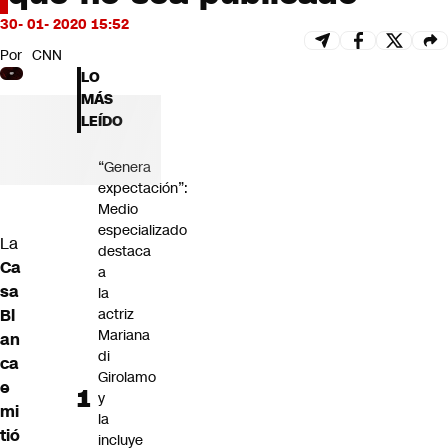
Futuro 360
30- 01- 2020 15:52
Opinión
Por
CNN
LO
MÁS
LEÍDO
“Genera
expectación”:
Medio
especializado
La
destaca
Ca
a
sa
la
Bl
actriz
Mariana
an
di
ca
Girolamo
e
y
mi
la
tió
incluye