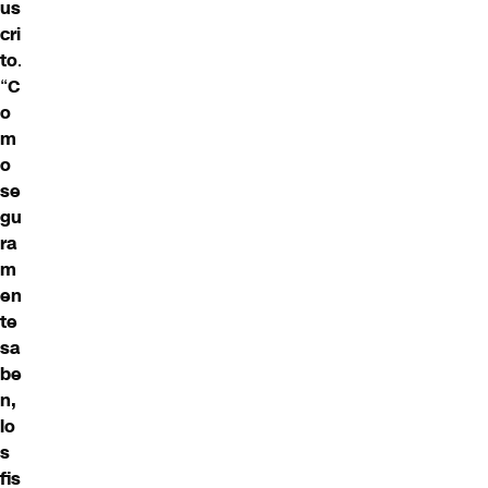
us
cri
to
.
“
C
o
m
o
se
gu
ra
m
en
te
sa
be
n,
lo
s
fis