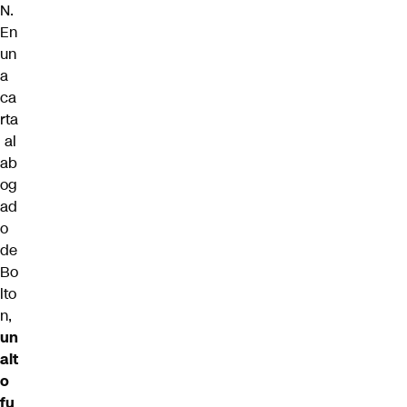
N.
En
un
a
ca
rta
al
ab
og
ad
o
de
Bo
lto
n,
un
alt
o
fu