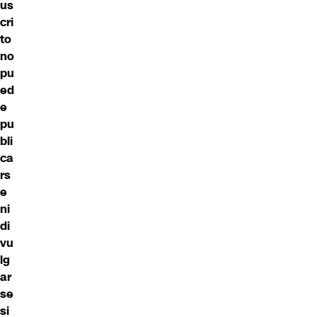
us
cri
to
no
pu
ed
e
pu
bli
ca
rs
e
ni
di
vu
lg
ar
se
si