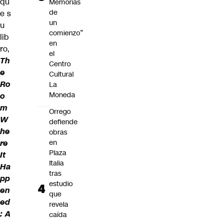
qu
Memorias
de
e s
un
u
comienzo”
lib
en
ro,
el
Th
Centro
e
Cultural
Ro
La
Moneda
o
m
Orrego
W
defiende
he
obras
re
en
Plaza
It
Italia
Ha
tras
pp
estudio
en
que
ed
revela
: A
caída