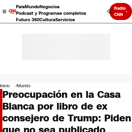
País
Mundo
Negocios
Radio
Podcast y Programas completos
CNN
Futuro 360
Cultura
Servicios
País
Mundo
Negocios
Inicio
Mundo
Preocupación en la Casa
Deportes
Programas completos
Blanca por libro de ex
Cultura
Servicios
consejero de Trump: Piden
Bits
CNN Data
que no sea publicado
CNN tiempo