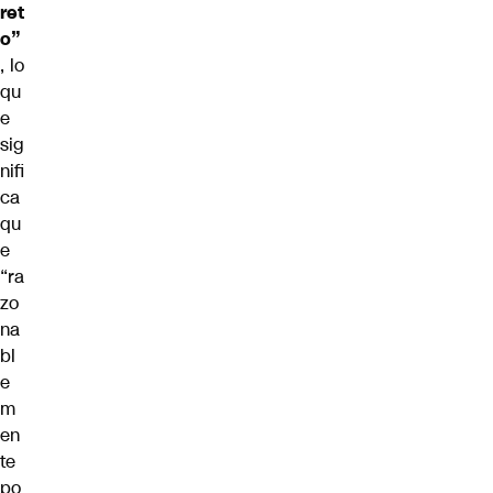
ret
o”
, lo
qu
e
sig
nifi
ca
qu
e
“ra
zo
na
bl
e
m
en
te
po