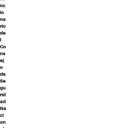
nc
io
na
rio
de
l
Co
ns
ej
o
de
Se
gu
rid
ad
Na
ci
on