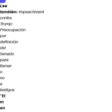
Lee
también:
Impeachment
contra
Trump:
Preocupación
por
definición
del
Senado
para
llamar
o
no
a
testigos
“
El
m
an