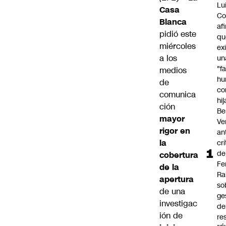
Lu
Casa
Co
Blanca
af
pidió este
qu
miércoles
ex
a los
un
"f
medios
hu
de
co
comunica
hi
ción
Be
mayor
Ve
rigor en
an
la
cr
de
cobertura
Fe
de la
Ra
apertura
so
de una
ge
investigac
de
ión de
re