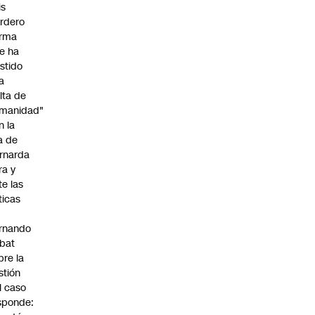
is
rdero
irma
e ha
istido
a
alta de
manidad"
n la
ja de
rnarda
ra y
te las
íticas
rnando
bat
bre la
stión
l caso
sponde: