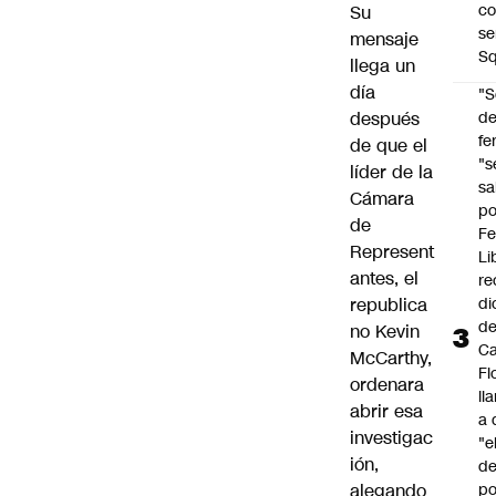
co
Su
se
mensaje
Sq
llega un
día
"S
después
d
fe
de que el
"s
líder de la
sa
Cámara
po
de
Fe
Represent
Li
antes, el
re
republica
di
d
no Kevin
Ca
McCarthy,
Fl
ordenara
ll
abrir esa
a 
investigac
"e
ión,
d
alegando
po