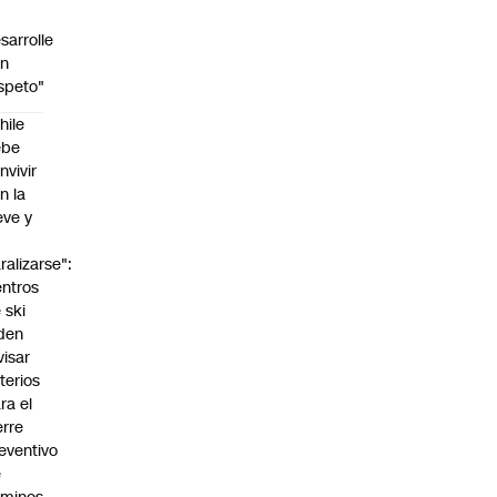
sarrolle
on
speto"
hile
ebe
nvivir
n la
eve y
o
ralizarse":
ntros
 ski
den
visar
iterios
ra el
erre
eventivo
e