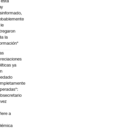
l está
uy
sinformado,
obablemente
 le
tregaron
da la
formación"
as
reciaciones
líticas ya
an
uedado
ompletamente
peradas":
bsecretario
avez
fiere a
lémica