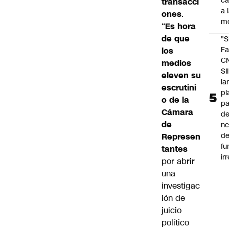
c
transacci
a 
ones
.
m
“
Es hora
de que
"S
Fa
los
C
medios
SII
eleven su
la
escrutini
pl
o de la
pa
Cámara
de
de
ne
d
Represen
fu
tantes
ir
por abrir
una
investigac
ión de
juicio
político