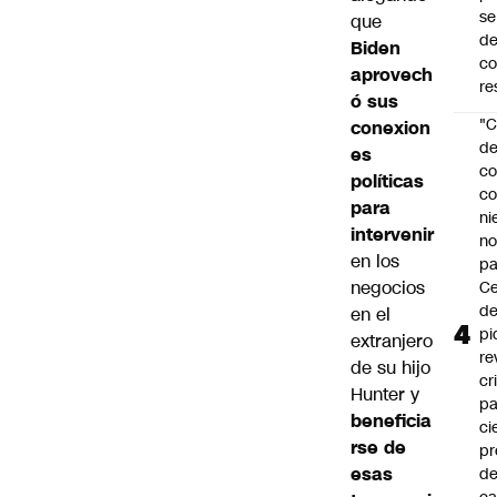
se
que
de
Biden
c
aprovech
re
ó sus
"C
conexion
d
es
co
políticas
co
para
ni
intervenir
n
en los
pa
negocios
Ce
de
en el
pi
extranjero
re
de su hijo
cr
Hunter y
pa
beneficia
ci
rse de
pr
esas
d