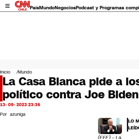
País
Mundo
Negocios
Podcast y Programas comp
País
Mundo
Inicio
Mundo
Negocios
La Casa Blanca pide a lo
Deportes
político contra Joe Biden
Programas completos
Cultura
Servicios
13- 09- 2023 23:36
Bits
Por
azuniga
CNN Data
LO 
CNN tiempo
LEÍD
Futuro 360
(EFE) –
La
Opinión