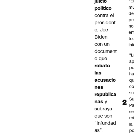
juicio
"É
m
político
de
contra el
pr
president
no
e,
Joe
en
Biden
,
to
con un
in
document
"L
o que
ap
rebate
po
las
h
acusacio
q
c
nes
su
republica
Su
nas
y
P
subraya
se
que son
re
“infundad
la
as”.
po