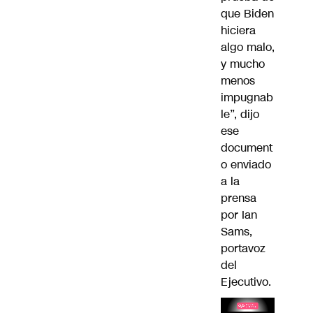
que Biden
hiciera
algo malo,
y mucho
menos
impugnab
le”, dijo
ese
document
o enviado
a la
prensa
por Ian
Sams,
portavoz
del
Ejecutivo.