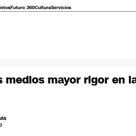
letos
Futuro 360
Cultura
Servicios
s medios mayor rigor en la
MÁS
O