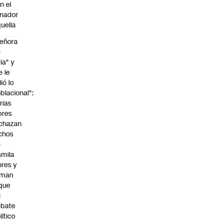
n el
nador
uella
eñora
e
ria" y
e le
lió lo
blacional":
rias
bres
chazan
chos
e
mila
ores y
aman
que
l
ebate
lítico