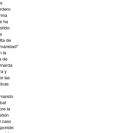
is
rdero
irma
e ha
istido
a
alta de
manidad"
n la
ja de
rnarda
ra y
te las
íticas
rnando
bat
bre la
stión
l caso
sponde: