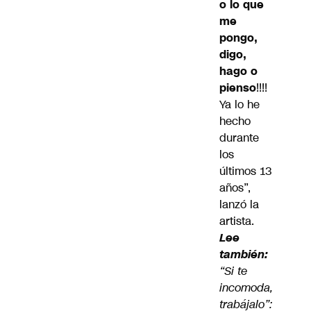
o lo que
me
pongo,
digo,
hago o
pienso
!!!!
Ya lo he
hecho
durante
los
últimos 13
años”,
lanzó la
artista.
Lee
también:
“Si te
incomoda,
trabájalo”: