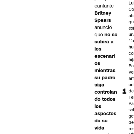
Lu
cantante
Co
Britney
af
Spears
qu
anunció
ex
que
no se
un
"f
subirá a
hu
los
co
escenari
hi
os
Be
mientras
Ve
su padre
an
siga
cr
de
controlan
Fe
do todos
Ra
los
so
aspectos
ge
de su
de
vida
,
re