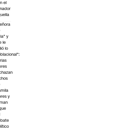
n el
nador
uella
eñora
e
ria" y
e le
lió lo
blacional":
rias
bres
chazan
chos
e
mila
ores y
aman
que
l
ebate
lítico