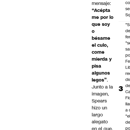
co
mensaje:
se
“Acépta
Sq
me por lo
que soy
"S
o
d
fe
bésame
"s
el culo,
sa
come
po
mierda y
Fe
pisa
Li
algunos
re
legos”
.
di
d
Junto a la
Ca
imagen,
Fl
Spears
ll
hizo un
a 
largo
"e
alegato
d
en el que,
po