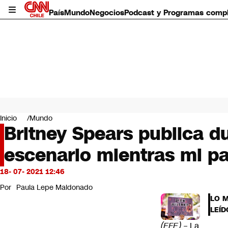
País
Mundo
Negocios
Podcast y Programas comp
País
Mundo
Inicio
Mundo
Negocios
Britney Spears publica d
Deportes
escenario mientras mi p
Programas completos
Cultura
Servicios
18- 07- 2021 12:46
Bits
Por
Paula Lepe Maldonado
CNN Data
LO 
CNN tiempo
LEÍD
Futuro 360
(EFE) –
La
Opinión