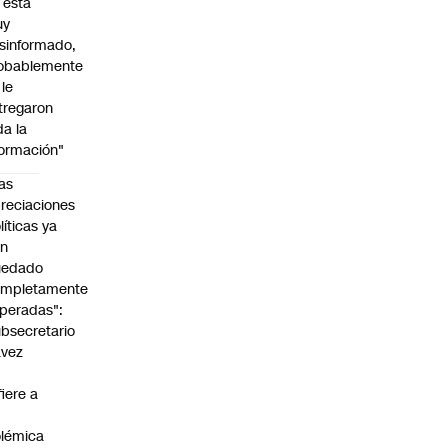
l está
uy
sinformado,
obablemente
 le
tregaron
da la
formación"
as
reciaciones
líticas ya
an
uedado
ompletamente
peradas":
bsecretario
avez
fiere a
lémica