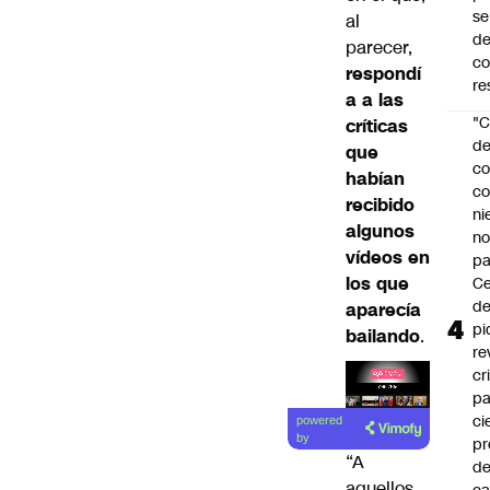
se
al
de
parecer,
c
respondí
re
a a las
"C
críticas
d
que
co
habían
co
recibido
ni
algunos
n
vídeos en
pa
los que
Ce
de
aparecía
pi
bailando
.
re
cr
pa
Lea el
ci
powered
artículo
by
pr
“A
d
aquellos