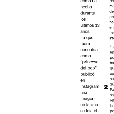
como ha
"É
m
hecho
de
durante
pr
los
no
últimos 13
en
años.
to
La que
in
fuera
"L
conocida
ap
como
po
“princesa
h
del pop”
q
c
publicó
su
en
Su
Instagram
P
una
se
imagen
re
en la que
la
se leía el
po