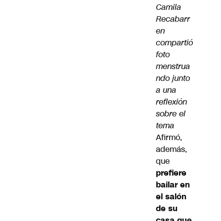
Camila
Recabarr
en
compartió
foto
menstrua
ndo junto
a una
reflexión
sobre el
tema
Afirmó,
además,
que
prefiere
bailar en
el salón
de su
casa que