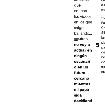
c
a 
que
m
critican
los videos
"S
en los que
Fa
salgo
C
SII
bailando…
la
¡¡¡¡Miren,
pl
no voy a
pa
actuar en
de
ningún
ne
escenari
d
o en un
fu
ir
futuro
cercano
mientras
mi papá
siga
decidiend