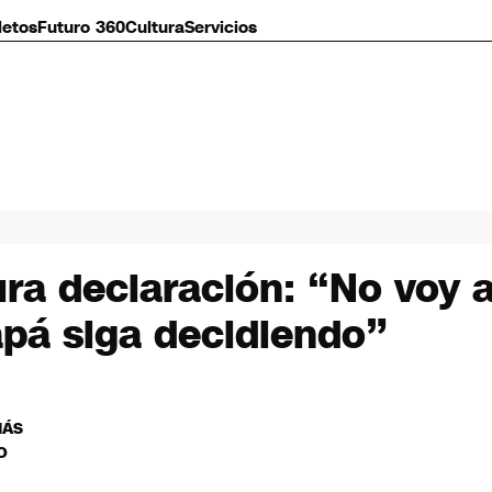
letos
Futuro 360
Cultura
Servicios
ura declaración: “No voy 
apá siga decidiendo”
MÁS
O