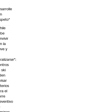
sarrolle
on
speto"
hile
ebe
nvivir
n la
eve y
o
ralizarse":
ntros
 ski
den
visar
iterios
ra el
erre
eventivo
e