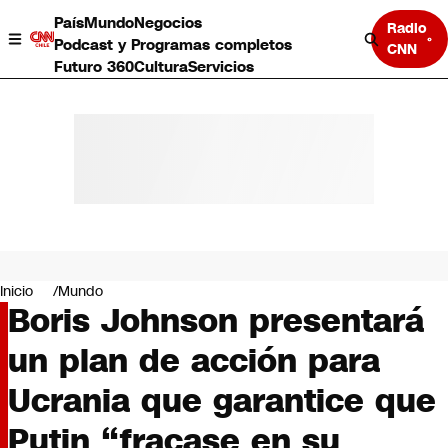
País
Mundo
Negocios
Radio
Podcast y Programas completos
CNN
Futuro 360
Cultura
Servicios
País
Mundo
Negocios
Inicio
Mundo
Boris Johnson presentará
Deportes
Programas completos
un plan de acción para
Cultura
Servicios
Ucrania que garantice que
Bits
CNN Data
Putin “fracase en su
CNN tiempo