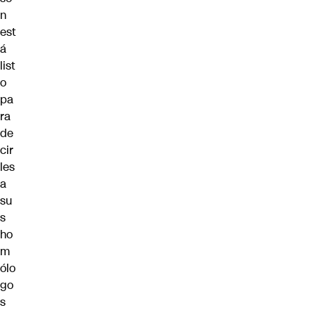
n
est
á
list
o
pa
ra
de
cir
les
a
su
s
ho
m
ólo
go
s