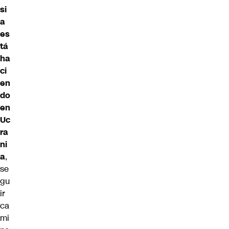
si
a
es
tá
ha
ci
en
do
en
Uc
ra
ni
a
,
se
gu
ir
ca
mi