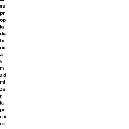
su
pr
op
ia
de
fe
ns
a
y
m
axi
mi
za
r
la
pr
esi
ón