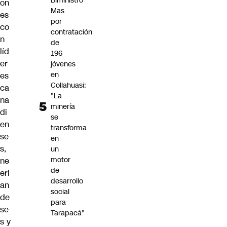
Biministro
on
Mas
es
por
co
contratación
n
de
líd
196
er
jóvenes
en
es
Collahuasi:
ca
"La
na
minería
di
se
en
transforma
se
en
s,
un
motor
ne
de
erl
desarrollo
an
social
de
para
se
Tarapacá"
s y