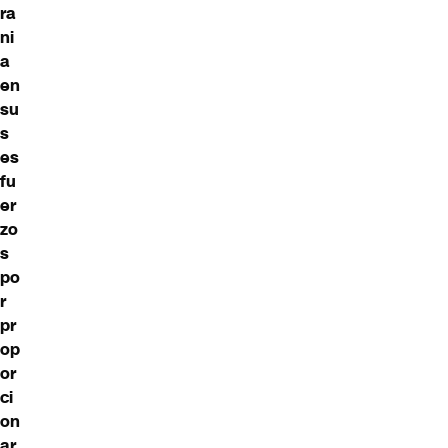
ra
ni
a
en
su
s
es
fu
er
zo
s
po
r
pr
op
or
ci
on
ar