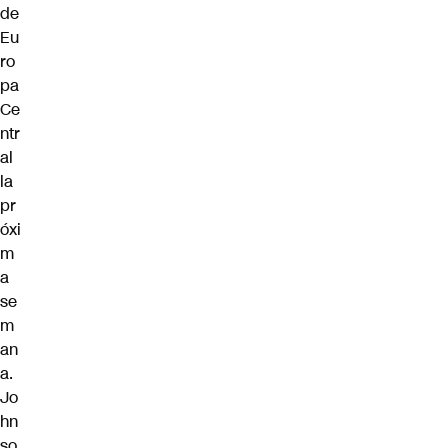
de
Eu
ro
pa
Ce
ntr
al
la
pr
óxi
m
a
se
m
an
a.
Jo
hn
so