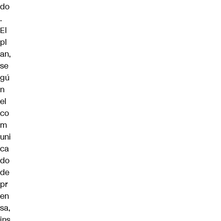
do
.
El
pl
an,
se
gú
n
el
co
m
uni
ca
do
de
pr
en
sa,
ins