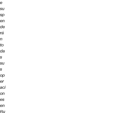
e
su
sp
en
de
rá
n
to
da
s
su
s
op
er
aci
on
es
en
Ru