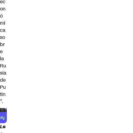
ec
on
ó
mi
ca
so
br
e
la
Ru
sia
de
Pu
tin
”.
00:00
/
00:59
Le