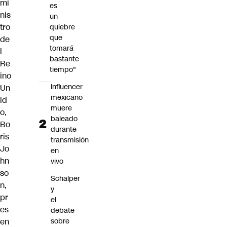
mi
es
nis
un
tro
quiebre
que
de
tomará
l
bastante
Re
tiempo"
ino
Influencer
Un
mexicano
id
muere
o,
baleado
Bo
durante
ris
transmisión
Jo
en
hn
vivo
so
Schalper
n
,
y
pr
el
es
debate
sobre
en