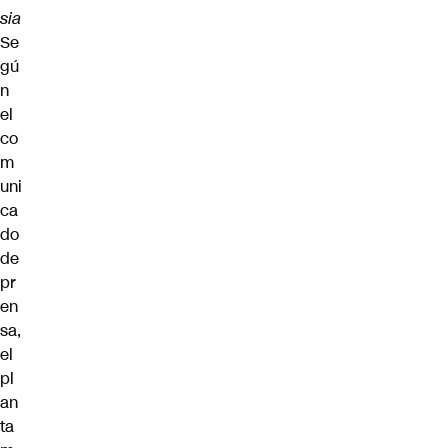
sia
Se
gú
n
el
co
m
uni
ca
do
de
pr
en
sa,
el
pl
an
ta