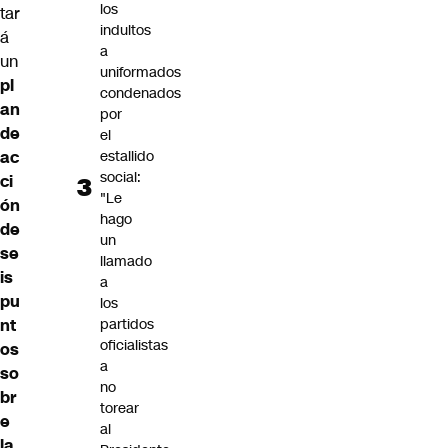
los
tar
indultos
á
a
un
uniformados
pl
condenados
an
por
de
el
estallido
ac
social:
ci
"Le
ón
hago
de
un
se
llamado
is
a
pu
los
partidos
nt
oficialistas
os
a
so
no
br
torear
e
al
la