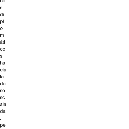
no
s
di
pl
o
m
áti
co
s
ha
cia
la
de
se
sc
ala
da
,
pe