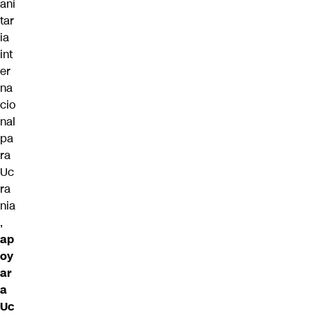
ani
tar
ia
int
er
na
cio
nal
pa
ra
Uc
ra
nia
,
ap
oy
ar
a
Uc