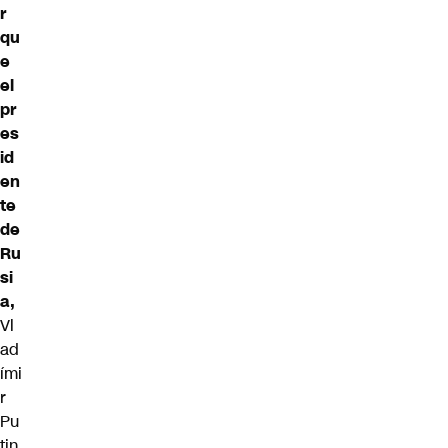
r
qu
e
el
pr
es
id
en
te
de
Ru
si
a,
Vl
ad
ími
r
Pu
tin