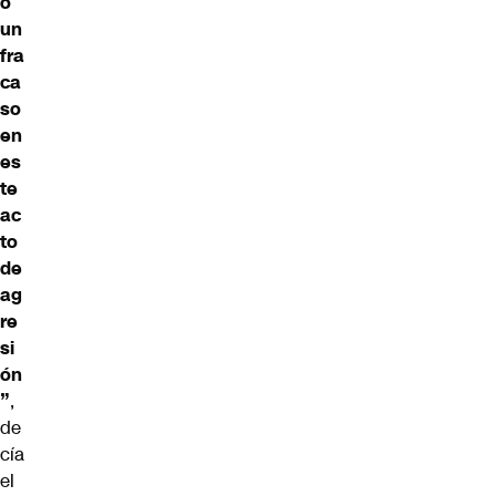
o
un
fra
ca
so
en
es
te
ac
to
de
ag
re
si
ón
”
,
de
cía
el