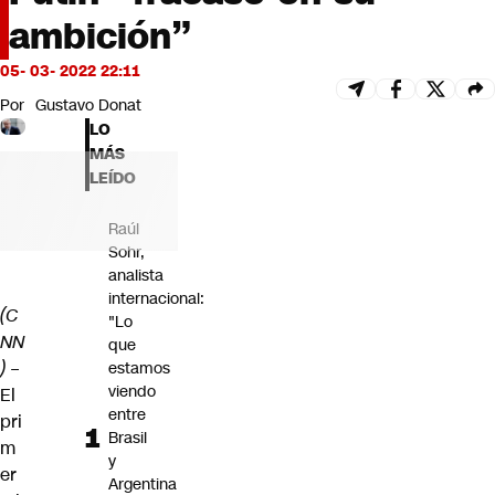
Futuro 360
ambición”
Opinión
05- 03- 2022 22:11
Por
Gustavo Donat
LO
MÁS
LEÍDO
Raúl
Sohr,
analista
internacional:
(C
"Lo
NN
que
)
–
estamos
viendo
El
entre
pri
Brasil
m
y
er
Argentina