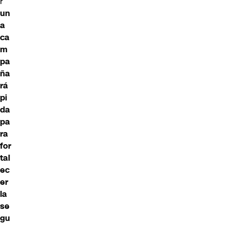
r
un
a
ca
m
pa
ña
rá
pi
da
pa
ra
for
tal
ec
er
la
se
gu