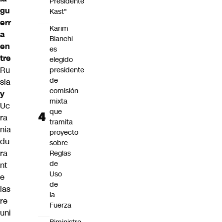
Presidente
gu
Kast"
err
Karim
a
Bianchi
en
es
tre
elegido
Ru
presidente
de
sia
comisión
y
mixta
Uc
que
ra
tramita
nia
proyecto
du
sobre
ra
Reglas
de
nt
Uso
e
de
las
la
re
Fuerza
uni