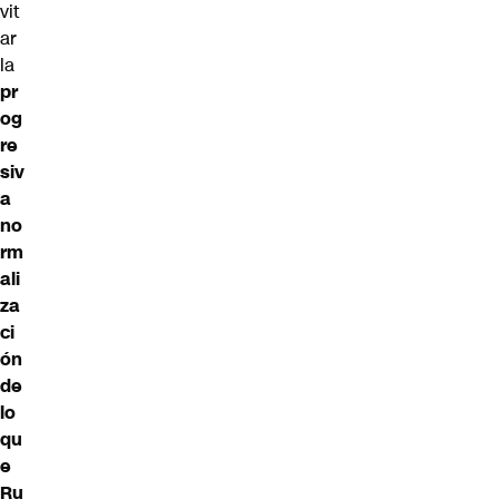
vit
ar
la
pr
og
re
siv
a
no
rm
ali
za
ci
ón
de
lo
qu
e
Ru