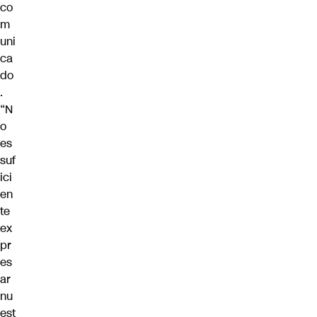
co
m
uni
ca
do
.
“N
o
es
suf
ici
en
te
ex
pr
es
ar
nu
est